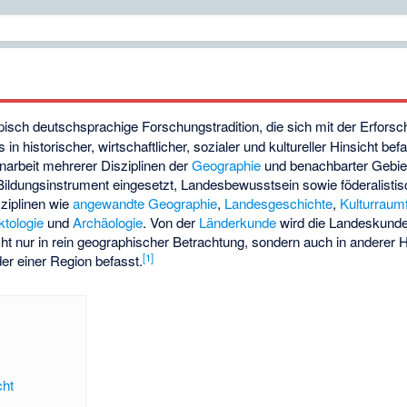
ypisch deutschsprachige Forschungstradition, die sich mit der Erfors
 in historischer, wirtschaftlicher, sozialer und kultureller Hinsicht b
narbeit mehrerer Disziplinen der
Geographie
und benachbarter Gebie
s Bildungsinstrument eingesetzt, Landesbewusstsein sowie föderalist
ziplinen wie
angewandte Geographie
,
Landesgeschichte
,
Kulturraum
ktologie
und
Archäologie
. Von der
Länderkunde
wird die Landeskunde
cht nur in rein geographischer Betrachtung, sondern auch in anderer H
[
1
]
er einer Region befasst.
cht