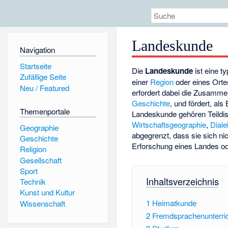
Landeskunde
Navigation
Startseite
Die
Landeskunde
ist eine t
Zufällige Seite
einer
Region
oder eines Ortes
Neu / Featured
erfordert dabei die Zusamme
Geschichte
, und fördert, al
Themenportale
Landeskunde gehören Teildis
Wirtschaftsgeographie
,
Diale
Geographie
abgegrenzt, dass sie sich ni
Geschichte
Erforschung eines Landes od
Religion
Gesellschaft
Sport
Inhaltsverzeichnis
Technik
Kunst und Kultur
1
Heimatkunde
Wissenschaft
2
Fremdsprachenunterri