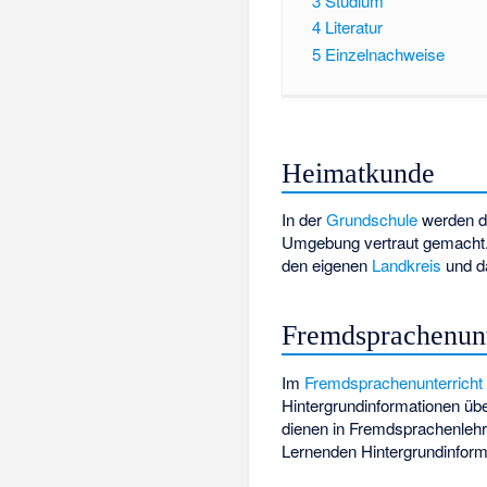
3
Studium
4
Literatur
5
Einzelnachweise
Heimatkunde
In der
Grundschule
werden d
Umgebung vertraut gemacht. 
den eigenen
Landkreis
und 
Fremdsprachenunt
Im
Fremdsprachenunterricht
Hintergrundinformationen üb
dienen in Fremdsprachenlehr
Lernenden Hintergrundinforma