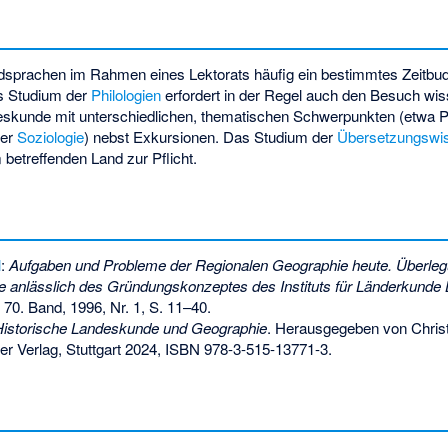
dsprachen im Rahmen eines Lektorats häufig ein bestimmtes Zeitbudge
s Studium der
Philologien
erfordert in der Regel auch den Besuch wis
eskunde mit unterschiedlichen, thematischen Schwerpunkten (etwa P
der
Soziologie
) nebst Exkursionen. Das Studium der
Übersetzungswi
betreffenden Land zur Pflicht.
l
:
Aufgaben und Probleme der Regionalen Geographie heute. Überleg
 anlässlich des Gründungskonzeptes des Instituts für Länderkunde L
, 70. Band, 1996, Nr. 1, S. 11–40.
istorische Landeskunde und Geographie
. Herausgegeben von Chris
r Verlag, Stuttgart 2024,
ISBN 978-3-515-13771-3
.