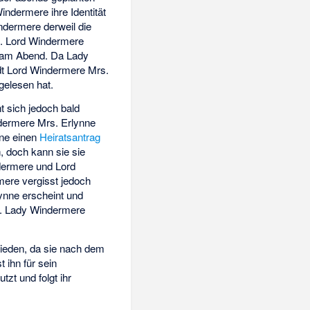
indermere ihre Identität
ndermere derweil die
e. Lord Windermere
er am Abend. Da Lady
dt Lord Windermere Mrs.
 gelesen hat.
t sich jedoch bald
ndermere Mrs. Erlynne
nne einen
Heiratsantrag
h, doch kann sie sie
ndermere und Lord
mere vergisst jedoch
ynne erscheint und
e. Lady Windermere
ieden, da sie nach dem
 ihn für sein
zt und folgt ihr