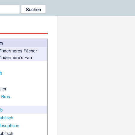
lm
indermeres Fächer
indermere’s Fan
ch
uten
 Bros.
ab
ubitsch
 Josephson
ubitsch