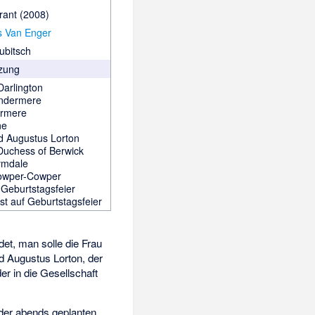
rant
(2008)
s Van Enger
ubitsch
zung
Darlington
indermere
ermere
ne
rd Augustus Lorton
Duchess of Berwick
lymdale
Cowper-Cowper
 Geburtstagsfeier
st auf Geburtstagsfeier
et, man solle die Frau
d Augustus Lorton, der
er in die Gesellschaft
der abends geplanten