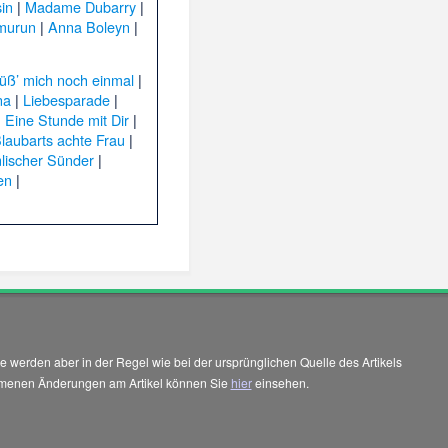
sin
|
Madame Dubarry
|
murun
|
Anna Boleyn
|
üß’ mich noch einmal
|
na
|
Liebesparade
|
|
Eine Stunde mit Dir
|
laubarts achte Frau
|
lischer Sünder
|
en
|
 werden aber in der Regel wie bei der ursprünglichen Quelle des Artikels
enommenen Änderungen am Artikel können Sie
hier
einsehen.