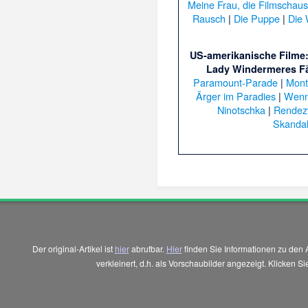
Meine Frau, die Filmschaus
Rausch
|
Die Puppe
|
Die
US-amerikanische Filme
Lady Windermeres F
Paramount-Parade
|
Mont
Ärger im Paradies
|
Wenn 
Ninotschka
|
Rendez
Skandal
Der original-Artikel ist
hier
abrufbar.
Hier
finden Sie Informationen zu den 
verkleinert, d.h. als Vorschaubilder angezeigt. Klicken