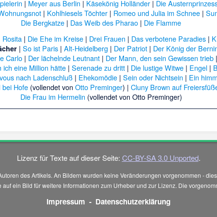
pielerin
|
Meyer aus Berlin
|
Käsekönig Holländer
|
Die Austernprinzes
 Wohnungsnot
|
Kohlhiesels Töchter
|
Romeo und Julia im Schnee
|
Su
Die Bergkatze
|
Das Weib des Pharao
|
Die Flamme
Rosita
|
Die Ehe im Kreise
|
Drei Frauen
|
Das verbotene Paradies
|
K
:
|
So ist Paris
|
Alt-Heidelberg
|
Der Patriot
|
Der König der Berni
ächer
e Carlo
|
Der lächelnde Leutnant
|
Der Mann, den sein Gewissen trieb
ich eine Million hätte
|
Serenade zu dritt
|
Die lustige Witwe
|
Engel
|
B
vous nach Ladenschluß
|
Ehekomödie
|
Sein oder Nichtsein
|
Ein himm
 bei Hofe
(vollendet von
Otto Preminger
) |
Cluny Brown auf Freiersfüß
Die Frau im Hermelin
(vollendet von Otto Preminger)
Lizenz für Texte auf dieser Seite:
CC-BY-SA 3.0 Unported
.
Autoren des Artikels. An Bildern wurden keine Veränderungen vorgenommen - diese
 Sie auf ein Bild für weitere Informationen zum Urheber und zur Lizenz. Die vorg
Impressum
-
Datenschutzerklärung