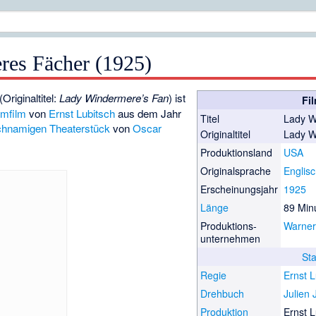
es Fächer (1925)
(Originaltitel:
Lady Windermere’s Fan
) ist
Fi
mfilm
von
Ernst Lubitsch
aus dem Jahr
Titel
Lady W
ichnamigen Theaterstück
von
Oscar
Originaltitel
Lady W
Produktionsland
USA
Originalsprache
Englis
Erscheinungsjahr
1925
Länge
89 Min
Produktions­
Warner
unternehmen
St
Regie
Ernst L
Drehbuch
Julien
Produktion
Ernst L