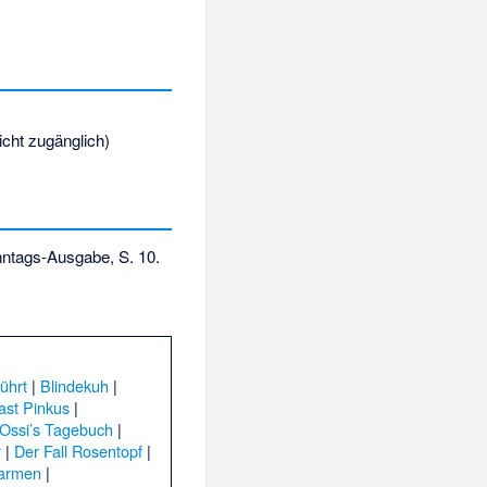
icht zugänglich)
nntags-Ausgabe, S. 10.
ührt
|
Blindekuh
|
ast Pinkus
|
Ossi’s Tagebuch
|
r
|
Der Fall Rosentopf
|
armen
|