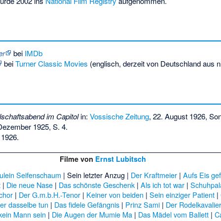
urde 2002 ins
National Film Registry
aufgenommen.
er
bei
IMDb
bei
Turner Classic Movies
(englisch, derzeit von Deutschland aus n
lschaftsabend im Capitol
in:
Vossische Zeitung
, 22. August 1926, So
 Dezember 1925, S. 4.
 1926.
Filme von
Ernst Lubitsch
ulein Seifenschaum
|
Sein letzter Anzug
|
Der Kraftmeier
|
Aufs Eis gef
t
|
Die neue Nase
|
Das schönste Geschenk
|
Als ich tot war
|
Schuhpal
chor
|
Der G.m.b.H.-Tenor
|
Keiner von beiden
|
Sein einziger Patient
|
er dasselbe tun
|
Das fidele Gefängnis
|
Prinz Sami
|
Der Rodelkavalie
kein Mann sein
|
Die Augen der Mumie Ma
|
Das Mädel vom Ballett
|
C