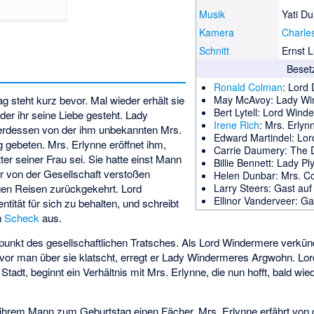
Musik
Yati Du
Kamera
Charle
Schnitt
Ernst L
Beset
Ronald Colman
: Lord 
 steht kurz bevor. Mal wieder erhält sie
May McAvoy
: Lady W
Bert Lytell
: Lord Wind
der ihr seine Liebe gesteht. Lady
Irene Rich
: Mrs. Erlyn
rdessen von der ihm unbekannten Mrs.
Edward Martindel
: Lo
g gebeten. Mrs. Erlynne eröffnet ihm,
Carrie Daumery
: The 
ter seiner Frau sei. Sie hatte einst Mann
Billie Bennett
: Lady P
r von der Gesellschaft verstoßen
Helen Dunbar
: Mrs. 
gen Reisen zurückgekehrt. Lord
Larry Steers
: Gast auf
Ellinor Vanderveer
: Ga
entität für sich zu behalten, und schreibt
n
Scheck
aus.
punkt des gesellschaftlichen Tratsches. Als Lord Windermere verkünd
evor man über sie klatscht, erregt er Lady Windermeres Argwohn. Lor
tadt, beginnt ein Verhältnis mit Mrs. Erlynne, die nun hofft, bald wied
ihrem Mann zum Geburtstag einen Fächer. Mrs. Erlynne erfährt von 