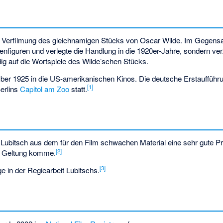
 Verfilmung des gleichnamigen Stücks von Oscar Wilde. Im Gegensa
benfiguren und verlegte die Handlung in die 1920er-Jahre, sondern ver
ig auf die Wortspiele des Wilde’schen Stücks.
er 1925 in die US-amerikanischen Kinos. Die deutsche Erstaufführ
[
1
]
Berlins
Capitol am Zoo
statt.
 Lubitsch aus dem für den Film schwachen Material eine sehr gute P
[
2
]
 Geltung komme.
[
3
]
e in der Regiearbeit Lubitschs.