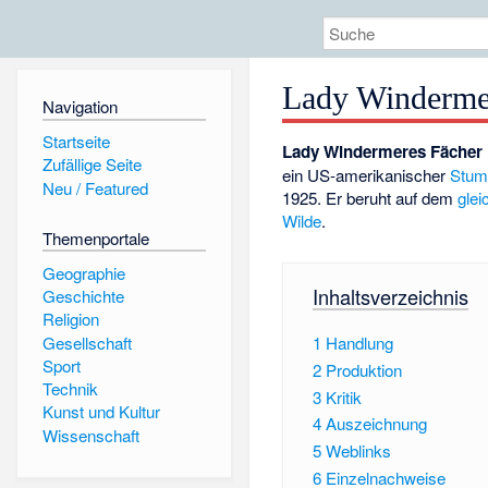
Lady Windermer
Navigation
Startseite
Lady Windermeres Fächer
Zufällige Seite
ein US-amerikanischer
Stum
Neu / Featured
1925. Er beruht auf dem
gle
Wilde
.
Themenportale
Geographie
Inhaltsverzeichnis
Geschichte
Religion
Gesellschaft
1
Handlung
Sport
2
Produktion
Technik
3
Kritik
Kunst und Kultur
4
Auszeichnung
Wissenschaft
5
Weblinks
6
Einzelnachweise