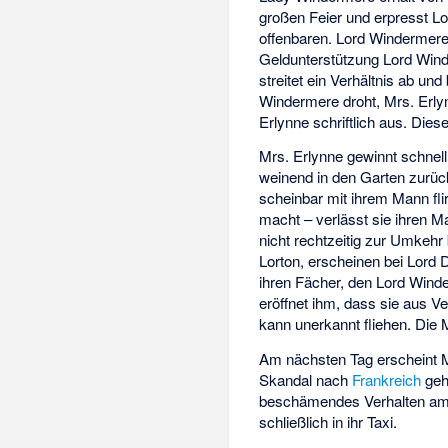
großen Feier und erpresst Lo
offenbaren. Lord Windermere 
Geldunterstützung Lord Wind
streitet ein Verhältnis ab un
Windermere droht, Mrs. Erly
Erlynne schriftlich aus. Dies
Mrs. Erlynne gewinnt schnel
weinend in den Garten zurück
scheinbar mit ihrem Mann flir
macht – verlässt sie ihren Ma
nicht rechtzeitig zur Umkeh
Lorton, erscheinen bei Lord 
ihren Fächer, den Lord Winde
eröffnet ihm, dass sie aus
kann unerkannt fliehen. Die 
Am nächsten Tag erscheint M
Skandal nach
Frankreich
gehe
beschämendes Verhalten am Vo
schließlich in ihr Taxi.