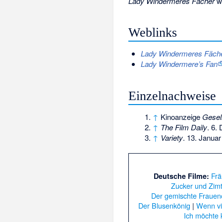
Lady Windermeres Fächer
w
Weblinks
Lady Windermeres Fäch
Lady Windermere’s Fan
Einzelnachweise
↑
Kinoanzeige
Gesel
↑
The Film Daily
. 6.
↑
Variety
. 13. Januar
Frä
Deutsche Filme:
Zucker und Zim
Der gemischte Frauen
Der Blusenkönig
|
Wenn vi
Ich möchte 