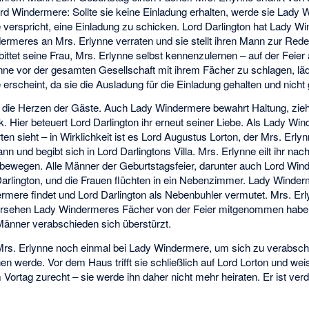
rd Windermere: Sollte sie keine Einladung erhalten, werde sie Lady W
verspricht, eine Einladung zu schicken. Lord Darlington hat Lady Wi
ermeres an Mrs. Erlynne verraten und sie stellt ihren Mann zur Red
d bittet seine Frau, Mrs. Erlynne selbst kennenzulernen – auf der Fei
nne vor der gesamten Gesellschaft mit ihrem Fächer zu schlagen, lä
e erscheint, da sie die Ausladung für die Einladung gehalten und nicht
l die Herzen der Gäste. Auch Lady Windermere bewahrt Haltung, zieh
. Hier beteuert Lord Darlington ihr erneut seiner Liebe. Als Lady Wi
ten sieht – in Wirklichkeit ist es Lord Augustus Lorton, der Mrs. Erly
nn und begibt sich in Lord Darlingtons Villa. Mrs. Erlynne eilt ihr nac
r bewegen. Alle Männer der Geburtstagsfeier, darunter auch Lord Wi
Darlington, und die Frauen flüchten in ein Nebenzimmer. Lady Winder
rmere findet und Lord Darlington als Nebenbuhler vermutet. Mrs. Erl
 Versehen Lady Windermeres Fächer von der Feier mitgenommen hab
Männer verabschieden sich überstürzt.
rs. Erlynne noch einmal bei Lady Windermere, um sich zu verabsch
n werde. Vor dem Haus trifft sie schließlich auf Lord Lorton und weist
rtag zurecht – sie werde ihn daher nicht mehr heiraten. Er ist verdut