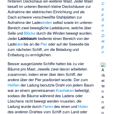
hinterem Deckshaus ein weiterer Mast. Jeder Mast
C
besaß im unteren Bereich kleine Deckshäuser zur
a
Aufnahme der elektrischen Einrichtung und als
p
Dach schwere verschweißte Stahlplatten zur
S
Aufnahme der Lade
winden
selbst sowie im unteren
a
Bereich zwei bewegliche Ladebäume, welche über
n
Seile und
Blöcke
durch die Winden bewegt wurden.
D
Jeder
Ladebaum
bediente einen Bereich von der
ie
Lade
luke
bis an die
Pier
oder auf der Seeseite bis
g
zum nächsten Schiff, um die Beladung und
o
Entladung zu ermöglichen.
Besser ausgerüstete Schiffe hatten bis zu vier
Bäume pro Mast. Jeweils zwei davon arbeiteten
A
zusammen, indem einer über dem Schiff, der
rb
andere über der Pier positioniert wurde. Der zum
ei
Heißen
der Ladung benutzte Draht von jedem Baum
te
war an einem gemeinsamen
Kranhaken
befestigt,
n
sodass die Bäume während des Ladens oder
a
Löschens nicht bewegt werden mussten, die
n
Ladung wurde durch
Fieren
des einen und
Holen
ei
des anderen Drahtes vom Schiff zum Land oder
n