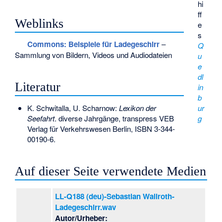
hi
ff
Weblinks
e
s
Commons
: Beispiele für Ladegeschirr
–
Q
Sammlung von Bildern, Videos und Audiodateien
u
e
dl
Literatur
in
b
K. Schwitalla, U. Scharnow:
Lexikon der
ur
Seefahrt
. diverse Jahrgänge, transpress VEB
g
Verlag für Verkehrswesen Berlin,
ISBN 3-344-
00190-6
.
Auf dieser Seite verwendete Medien
LL-Q188 (deu)-Sebastian Wallroth-
Ladegeschirr.wav
Autor/Urheber: