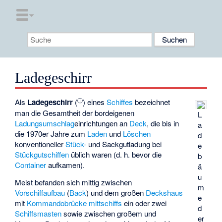
Ladegeschirr
ⓘ
Als
Ladegeschirr
(
) eines
Schiffes
bezeichnet
man die Gesamtheit der bordeigenen
L
Ladungs
umschlag
einrichtungen an
Deck
, die bis in
a
die 1970er Jahre zum
Laden
und
Löschen
d
konventioneller
Stück-
und Sackgutladung bei
e
Stückgutschiffen
üblich waren (d. h. bevor die
b
Container
aufkamen).
ä
u
Meist befanden sich mittig zwischen
m
Vorschiff
aufbau
(
Back
) und dem großen
Deckshaus
e
mit
Kommandobrücke
mittschiffs
ein oder zwei
d
Schiffsmasten
sowie zwischen großem und
er