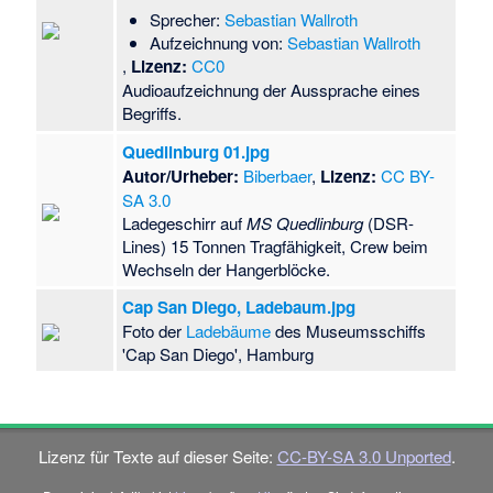
Sprecher:
Sebastian Wallroth
Aufzeichnung von:
Sebastian Wallroth
,
Lizenz:
CC0
Audioaufzeichnung der Aussprache eines
Begriffs.
Quedlinburg 01.jpg
Autor/Urheber:
Biberbaer
,
Lizenz:
CC BY-
SA 3.0
Ladegeschirr auf
MS Quedlinburg
(DSR-
Lines) 15 Tonnen Tragfähigkeit, Crew beim
Wechseln der Hangerblöcke.
Cap San Diego, Ladebaum.jpg
Foto der
Ladebäume
des Museumsschiffs
'Cap San Diego', Hamburg
Lizenz für Texte auf dieser Seite:
CC-BY-SA 3.0 Unported
.