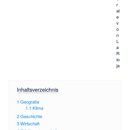
r
al
e
v
o
n
L
a
R
io
ja
Inhaltsverzeichnis
1
Geografie
1.1
Klima
2
Geschichte
3
Wirtschaft