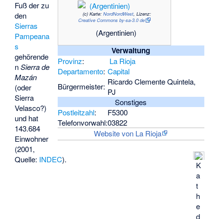
Fuß der zu
(c)
Karte:
NordNordWest
, Lizenz:
den
Creative Commons by-sa-3.0 de
Sierras
(Argentinien)
Pampeana
s
Verwaltung
gehörende
Provinz
:
La Rioja
n
Sierra de
Departamento
:
Capital
Mazán
Ricardo Clemente Quintela,
Bürgermeister:
(oder
PJ
Sierra
Sonstiges
Velasco?)
Postleitzahl
:
F5300
und hat
Telefonvorwahl:
03822
143.684
Website von La Rioja
Einwohner
(2001,
Quelle:
INDEC
).
K
a
t
h
e
d