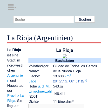
La Rioja (Argentinien)
La Rioja
La Rioja
ist eine
Stadt im
Basisdaten
nordwestli
Vollständiger
Ciudad de Todos los Santos
chen
Name:
de la Nueva Rioja
Argentinie
2
Fläche:
13.638
km
n
und
Lage
29° 25′
S
,
66° 51′
W
Hauptstadt
Höhe
ü. d. M.
:
543
m
der
Einwohnerzahl
146.411
Provinz La
(2001):
Rioja
. Sie
Dichte:
11 Einw./km²
liegt am