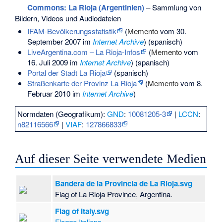
Commons
: La Rioja (Argentinien)
– Sammlung von
Bildern, Videos und Audiodateien
IFAM-Bevölkerungsstatistik
(
Memento
vom 30.
September 2007 im
Internet Archive
) (spanisch)
LiveArgentina.com – La Rioja-Infos
(
Memento
vom
16. Juli 2009 im
Internet Archive
) (spanisch)
Portal der Stadt La Rioja
(spanisch)
Straßenkarte der Provinz La Rioja
(
Memento
vom 8.
Februar 2010 im
Internet Archive
)
Normdaten (Geografikum):
GND
:
10081205-3
|
LCCN
:
n82116566
|
VIAF
:
127866833
Auf dieser Seite verwendete Medien
Bandera de la Provincia de La Rioja.svg
Flag of La Rioja Province, Argentina.
Flag of Italy.svg
Flagge Italiens