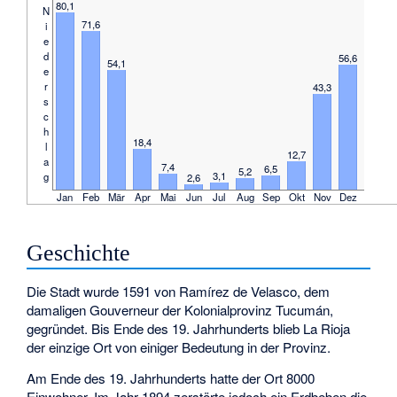
80,1
N
71,6
i
e
d
56,6
54,1
e
r
43,3
s
c
h
18,4
l
12,7
a
7,4
6,5
5,2
3,1
g
2,6
Jan
Feb
Mär
Apr
Mai
Jun
Jul
Aug
Sep
Okt
Nov
Dez
Geschichte
Die Stadt wurde 1591 von
Ramírez de Velasco
, dem
damaligen Gouverneur der Kolonialprovinz Tucumán,
gegründet. Bis Ende des 19. Jahrhunderts blieb La Rioja
der einzige Ort von einiger Bedeutung in der Provinz.
Am Ende des 19. Jahrhunderts hatte der Ort 8000
Einwohner. Im Jahr 1894 zerstörte jedoch ein Erdbeben die