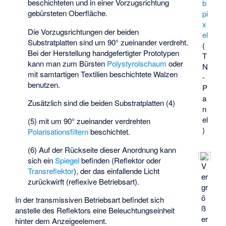
beschichteten und in einer Vorzugsrichtung
b
gebürsteten Oberfläche.
pi
x
Die Vorzugsrichtungen der beiden
el
Substratplatten sind um 90° zueinander verdreht.
(
Bei der Herstellung handgefertigter Prototypen
T
kann man zum Bürsten
Polystyrolschaum
oder
N
mit samtartigen Textilien beschichtete Walzen
-
benutzen.
P
a
Zusätzlich sind die beiden Substratplatten (4)
n
el
(5) mit um 90° zueinander verdrehten
)
Polarisationsfiltern
beschichtet.
(6) Auf der Rückseite dieser Anordnung kann
sich ein
Spiegel
befinden (Reflektor oder
V
Transreflektor
), der das einfallende Licht
er
zurückwirft (reflexive Betriebsart).
gr
ö
In der transmissiven Betriebsart befindet sich
ß
anstelle des Reflektors eine Beleuchtungseinheit
er
hinter dem Anzeigeelement.