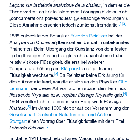
Leçons sur la théorie analytique de la chaleur
, in dem er die
These vertrat, an kristallisierenden Lösungen bildeten sich
„concamérations polyedriques“ („vielflächige Wölbungen“).
[
1
]
[
2
]
Diese Annahme erschien jedoch zunächst fremdartig.
1888 entdeckte der Botaniker
Friedrich Reinitzer
bei der
Analyse von Cholesterylbenzoat ein bis dahin unbekanntes
Phänomen: Beim Übergang der Substanz von dem festen
in den flüssigen Zustand zeigte sich zunächst eine trübe,
relativ viskose Flüssigkeit, die erst bei weiterer
Temperaturerhöhung am
Klärpunkt
zu einer klaren
[
3
]
Flüssigkeit wechselte.
Da Reinitzer keine Erklärung für
diese Anomalie fand, wandte er sich an den Physiker
Otto
Lehmann
, der dieser Art von Stoffen später den Terminus
[
4
]
fliessende Krystalle
bzw.
tropfbar flüssige Krystalle
gab.
1904 veröffentlichte Lehmann sein Hauptwerk
Flüssige
[
5
]
Kristalle
.
Im Jahre 1906 hielt er auf der Versammlung der
Gesellschaft Deutscher Naturforscher und Ärzte
in
Stuttgart
einen Vortrag über Flüssigkristalle mit dem Titel
[
6
]
Lebende Kristalle
.
Im Jahre 1911 beschrieb
Charles Mauguin
die Struktur und