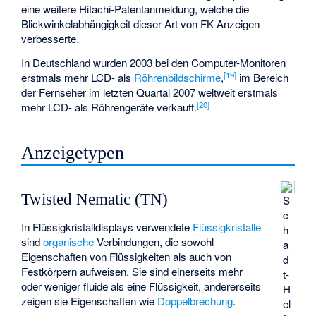
eine weitere Hitachi-Patentanmeldung, welche die
Blickwinkelabhängigkeit dieser Art von FK-Anzeigen
verbesserte.
In Deutschland wurden 2003 bei den Computer-Monitoren
[
19
]
erstmals mehr LCD- als
Röhrenbildschirme
,
im Bereich
der Fernseher im letzten Quartal 2007 weltweit erstmals
[
20
]
mehr LCD- als Röhrengeräte verkauft.
Anzeigetypen
Twisted Nematic (TN)
S
c
In Flüssigkristalldisplays verwendete
Flüssigkristalle
h
sind
organische
Verbindungen, die sowohl
a
Eigenschaften von Flüssigkeiten als auch von
d
Festkörpern aufweisen. Sie sind einerseits mehr
t-
oder weniger fluide als eine Flüssigkeit, andererseits
H
zeigen sie Eigenschaften wie
Doppelbrechung
.
el