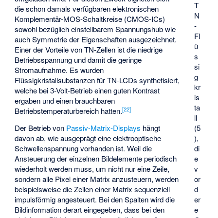
T
die schon damals verfügbaren elektronischen
N
Komplementär-MOS-Schaltkreise (CMOS-ICs)
-
sowohl bezüglich einstellbarem Spannungshub wie
Fl
auch Symmetrie der Eigenschaften ausgezeichnet.
ü
Einer der Vorteile von TN-Zellen ist die niedrige
s
Betriebsspannung und damit die geringe
si
Stromaufnahme. Es wurden
g
Flüssigkristallsubstanzen für TN-LCDs synthetisiert,
kr
welche bei 3-Volt-Betrieb einen guten Kontrast
is
ergaben und einen brauchbaren
ta
[
22
]
Betriebstemperaturbereich hatten.
ll
(5
Der Betrieb von
Passiv-Matrix-Displays
hängt
),
davon ab, wie ausgeprägt eine elektrooptische
di
Schwellenspannung vorhanden ist. Weil die
e
Ansteuerung der einzelnen Bildelemente periodisch
v
wiederholt werden muss, um nicht nur eine Zeile,
or
sondern alle Pixel einer Matrix anzusteuern, werden
d
beispielsweise die Zeilen einer Matrix sequenziell
er
impulsförmig angesteuert. Bei den Spalten wird die
e
Bildinformation derart eingegeben, dass bei den