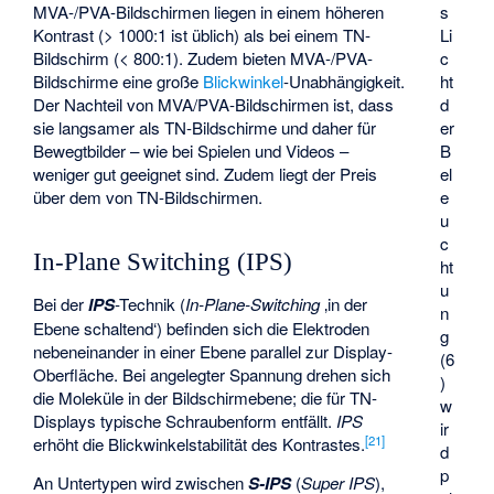
s
MVA-/PVA-Bildschirmen liegen in einem höheren
Li
Kontrast (> 1000:1 ist üblich) als bei einem
TN
-
c
Bildschirm (< 800:1). Zudem bieten MVA-/PVA-
ht
Bildschirme eine große
Blickwinkel
-Unabhängigkeit.
d
Der Nachteil von MVA/PVA-Bildschirmen ist, dass
er
sie langsamer als TN-Bildschirme und daher für
B
Bewegtbilder – wie bei Spielen und Videos –
el
weniger gut geeignet sind. Zudem liegt der Preis
e
über dem von TN-Bildschirmen.
u
c
In-Plane Switching (IPS)
ht
u
Bei der
IPS
-Technik (
In-Plane-Switching
‚in der
n
Ebene schaltend‘
) befinden sich die Elektroden
g
nebeneinander in einer Ebene parallel zur Display-
(6
Oberfläche. Bei angelegter Spannung drehen sich
)
die Moleküle in der Bildschirmebene; die für TN-
w
Displays typische Schraubenform entfällt.
IPS
ir
[
21
]
erhöht die Blickwinkelstabilität des Kontrastes.
d
p
An Untertypen wird zwischen
S-IPS
(
Super IPS
),