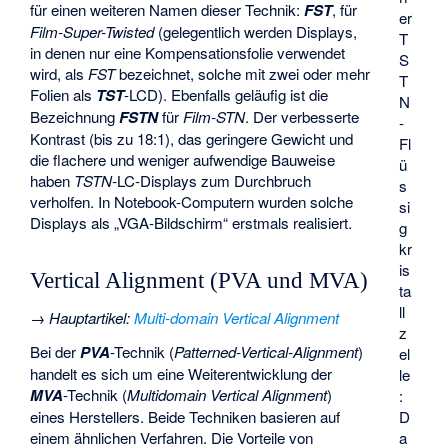
für einen weiteren Namen dieser Technik:
FST
, für
er
Film-Super-Twisted
(gelegentlich werden Displays,
T
in denen nur eine Kompensationsfolie verwendet
S
wird, als
FST
bezeichnet, solche mit zwei oder mehr
T
Folien als
TST
-LCD). Ebenfalls geläufig ist die
N
Bezeichnung
FSTN
für
Film-STN
. Der verbesserte
-
Kontrast (bis zu 18:1), das geringere Gewicht und
Fl
die flachere und weniger aufwendige Bauweise
ü
haben
TSTN-
LC-Displays zum Durchbruch
s
verholfen. In Notebook-Computern wurden solche
si
Displays als „VGA-Bildschirm“ erstmals realisiert.
g
kr
is
Vertical Alignment (PVA und MVA)
ta
ll
→
Hauptartikel
:
Multi-domain Vertical Alignment
z
Bei der
PVA
-Technik (
Patterned-Vertical-Alignment
)
el
handelt es sich um eine Weiterentwicklung der
le
MVA
-Technik (
Multidomain Vertical Alignment
)
:
D
eines Herstellers. Beide Techniken basieren auf
a
einem ähnlichen Verfahren. Die Vorteile von