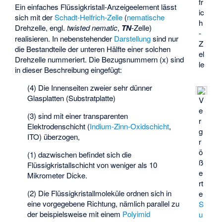
fr
Ein einfaches Flüssigkristall-Anzeigeelement lässt
ic
sich mit der
Schadt-Helfrich-Zelle
(
nematische
h
Drehzelle, engl.
twisted nematic
,
TN
-Zelle)
-
realisieren. In nebenstehender
Darstellung
sind nur
Z
die Bestandteile der unteren Hälfte einer solchen
el
Drehzelle nummeriert. Die Bezugsnummern (x) sind
le
in dieser Beschreibung eingefügt:
(4) Die Innenseiten zweier sehr dünner
Glasplatten (Substratplatte)
V
e
(3) sind mit einer transparenten
r
Elektrodenschicht (
Indium-Zinn-Oxidschicht
,
g
ITO) überzogen,
r
ö
(1) dazwischen befindet sich die
ß
Flüssigkristallschicht von weniger als 10
e
Mikrometer Dicke.
rt
(2) Die Flüssigkristallmoleküle ordnen sich in
e
eine vorgegebene Richtung, nämlich parallel zu
S
der beispielsweise mit einem
Polyimid
u