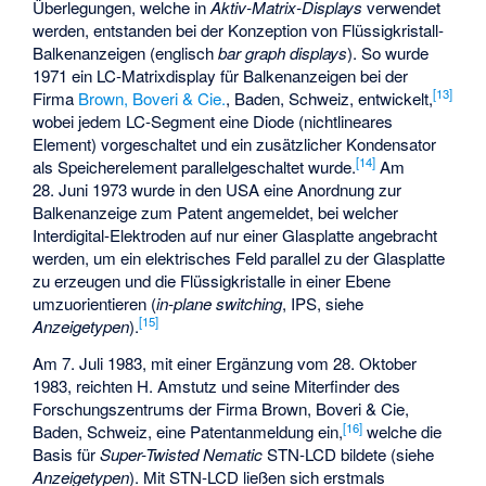
Überlegungen, welche in
Aktiv-Matrix-Displays
verwendet
werden, entstanden bei der Konzeption von Flüssigkristall-
Balkenanzeigen (englisch
bar graph displays
). So wurde
1971 ein LC-Matrixdisplay für Balkenanzeigen bei der
[
13
]
Firma
Brown, Boveri & Cie.
, Baden, Schweiz, entwickelt,
wobei jedem LC-Segment eine Diode (nichtlineares
Element) vorgeschaltet und ein zusätzlicher Kondensator
[
14
]
als Speicherelement parallelgeschaltet wurde.
Am
28. Juni 1973 wurde in den USA eine Anordnung zur
Balkenanzeige zum Patent angemeldet, bei welcher
Interdigital-Elektroden
auf nur einer Glasplatte angebracht
werden, um ein elektrisches Feld parallel zu der Glasplatte
zu erzeugen und die Flüssigkristalle in einer Ebene
umzuorientieren (
in-plane switching
, IPS, siehe
[
15
]
Anzeigetypen
).
Am 7. Juli 1983, mit einer Ergänzung vom 28. Oktober
1983, reichten H. Amstutz und seine Miterfinder des
Forschungszentrums der Firma Brown, Boveri & Cie,
[
16
]
Baden, Schweiz, eine Patentanmeldung ein,
welche die
Basis für
Super-Twisted Nematic
STN-LCD bildete (siehe
Anzeigetypen
). Mit STN-LCD ließen sich erstmals