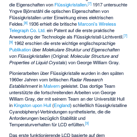
[
7
]
die Eigenschaften von
Flüssigkristallen
.
1917 untersuchte
Yngve Björnståhl die optischen Eigenschaften von
Flüssigkristallen unter Einwirkung eines elektrischen
[
8
]
Feldes.
1936 erhielt die britische
Marconi’s Wireless
Telegraph Co. Ltd.
ein Patent auf die erste praktische
[
7
]
Anwendung der Technologie als Flüssigkristall-Lichtventil.
[
9
]
1962 erschien die erste wichtige englischsprachige
Publikation
über
Molekulare Struktur und Eigenschaften
von Flüssigkristallen
(Original:
Molecular Structure and
Properties of Liquid Crystals
) von George William Gray.
Pionierarbeiten über Flüssigkristalle wurden in den späten
1960er Jahren vom britischen
Radar Research
Establishment
in
Malvern
geleistet. Das dortige Team
unterstützte die fortschreitenden Arbeiten von George
William Gray, der mit seinem Team an der
Universität Hull
in
Kingston upon Hull
(
England
) schließlich flüssigkristalline
Cyanobiphenyl
-Verbindungen synthetisierte, die die
Anforderungen bezüglich Stabilität und
[
3
]
Temperaturverhalten für LCD erfüllten.
Das erste funktionierende LCD basierte auf dem