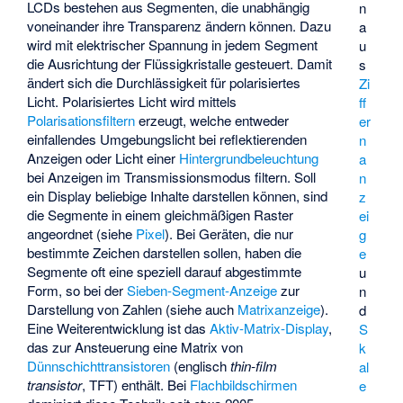
LCDs bestehen aus Segmenten, die unabhängig
n
voneinander ihre Transparenz ändern können. Dazu
a
wird mit elektrischer Spannung in jedem Segment
u
die Ausrichtung der Flüssigkristalle gesteuert. Damit
s
ändert sich die Durchlässigkeit für polarisiertes
Zi
Licht. Polarisiertes Licht wird mittels
ff
Polarisationsfiltern
erzeugt, welche entweder
er
einfallendes Umgebungslicht bei reflektierenden
n
Anzeigen oder Licht einer
Hintergrundbeleuchtung
a
bei Anzeigen im Transmissionsmodus filtern. Soll
n
ein Display beliebige Inhalte darstellen können, sind
z
die Segmente in einem gleichmäßigen Raster
ei
angeordnet (siehe
Pixel
). Bei Geräten, die nur
g
bestimmte Zeichen darstellen sollen, haben die
e
Segmente oft eine speziell darauf abgestimmte
u
Form, so bei der
Sieben-Segment-Anzeige
zur
n
Darstellung von Zahlen (siehe auch
Matrixanzeige
).
d
Eine Weiterentwicklung ist das
Aktiv-Matrix-Display
,
S
das zur Ansteuerung eine Matrix von
k
Dünnschichttransistoren
(englisch
thin-film
al
transistor
, TFT) enthält. Bei
Flachbildschirmen
e