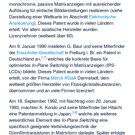
monochrome, passive Matrixanzeigen mit ausreichender
Auflösung für einfache Bilddarstellungen realisieren (siehe
Darstellung einer Weltkarte im Abschnitt
Elektronische
Ansteuerung
). Dieses Patent wurde in vielen Ländern
erteilt. Vor allem asiatische Hersteller wurden
Lizenznehmer (weltweit über 60).
Am 9. Januar 1990 meldeten G. Baur und seine Miterfinder
der
Fraunhofer-Gesellschaft
in Freiburg i. Br. ein Patent in
[
17
]
Deutschland an,
welches die konkrete Basis für
optimiertes
In-Plane Switching
in Matrixanzeigen (IPS-
LCDs) bildete. Dieses Patent wurde in vielen Ländern
erteilt, von der Firma
Merck KGaA
Darmstadt, dem
weltweit größten Hersteller von Flüssigkristallsubstanzen,
übernommen und an viele Firmen lizenziert.
Am 18. September 1992, mit Nachtrag vom 20. Januar
1993, machten K. Kondo und seine Miterfinder bei Hitachi
[
18
]
eine Patentanmeldung in Japan,
welche als weiteres
wesentliches Element des
In-Plane Switching
eine
spezifisch geeignete Verbindungstechnik der
Dünnfilmtransistoren in Matrixform darlegte. Später erfolgte