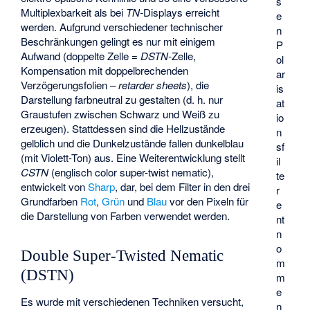
s
Multiplexbarkeit als bei
TN-
Displays erreicht
e
werden. Aufgrund verschiedener technischer
n
Beschränkungen gelingt es nur mit einigem
P
Aufwand (doppelte Zelle =
DSTN-
Zelle,
ol
Kompensation mit doppelbrechenden
ar
Verzögerungsfolien –
retarder sheets
), die
is
Darstellung farbneutral zu gestalten (d. h. nur
at
Graustufen zwischen Schwarz und Weiß zu
io
erzeugen). Stattdessen sind die Hellzustände
n
gelblich und die Dunkelzustände fallen dunkelblau
sf
(mit Violett-Ton) aus. Eine Weiterentwicklung stellt
il
CSTN
(englisch color super-twist nematic),
te
entwickelt von
Sharp
, dar, bei dem Filter in den drei
r
Grundfarben
Rot
,
Grün
und
Blau
vor den Pixeln für
e
die Darstellung von Farben verwendet werden.
nt
n
o
Double Super-Twisted Nematic
m
(DSTN)
m
e
Es wurde mit verschiedenen Techniken versucht,
n