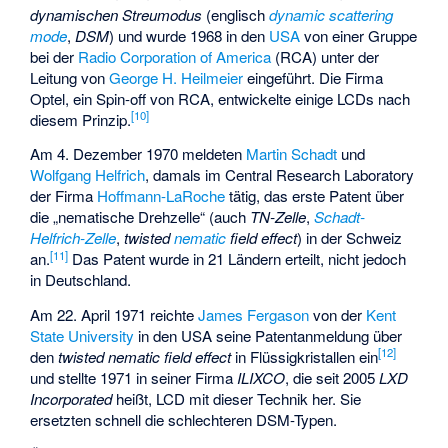
dynamischen Streumodus
(englisch
dynamic scattering
mode
,
DSM
) und wurde 1968 in den
USA
von einer Gruppe
bei der
Radio Corporation of America
(RCA) unter der
Leitung von
George H. Heilmeier
eingeführt. Die Firma
Optel
, ein Spin-off von RCA, entwickelte einige LCDs nach
[
10
]
diesem Prinzip.
Am 4. Dezember 1970 meldeten
Martin Schadt
und
Wolfgang Helfrich
, damals im Central Research Laboratory
der Firma
Hoffmann-LaRoche
tätig, das erste Patent über
die „nematische Drehzelle“ (auch
TN-Zelle
,
Schadt-
Helfrich-Zelle
,
twisted
nematic
field effect
) in der Schweiz
[
11
]
an.
Das Patent wurde in 21 Ländern erteilt, nicht jedoch
in Deutschland.
Am 22. April 1971 reichte
James Fergason
von der
Kent
State University
in den USA seine Patentanmeldung über
[
12
]
den
twisted nematic field effect
in Flüssigkristallen ein
und stellte 1971 in seiner Firma
ILIXCO
, die seit 2005
LXD
Incorporated
heißt, LCD mit dieser Technik her. Sie
ersetzten schnell die schlechteren DSM-Typen.