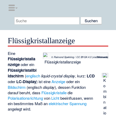
Flüssigkristallanzeige
Eine
© Raimond Spekking / CC BY-SA 4.0 (via Wikimedia Commons)
Flüssigkristalla
Flüssigkristallanzeige
nzeige
oder ein
Flüssigkristallbi
ldschirm
(
englisch
liquid-crystal display
, kurz:
LCD
K
oder
LC-Display
) ist eine
Anzeige
oder ein
o
Bildschirm
(englisch
display
), dessen Funktion
m
darauf beruht, dass
Flüssigkristalle
die
bi
Polarisationsrichtung
von
Licht
beeinflussen, wenn
n
ein bestimmtes Maß an
elektrischer Spannung
at
angelegt wird.
io