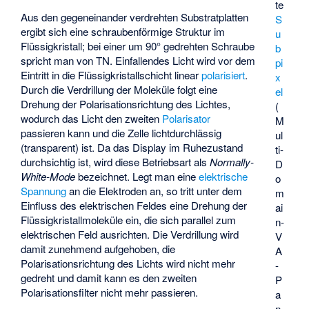
te
Aus den gegeneinander verdrehten Substratplatten
S
ergibt sich eine schraubenförmige Struktur im
u
Flüssigkristall; bei einer um 90° gedrehten Schraube
b
spricht man von TN. Einfallendes Licht wird vor dem
pi
Eintritt in die Flüssigkristallschicht linear
polarisiert
.
x
Durch die Verdrillung der Moleküle folgt eine
el
Drehung der Polarisationsrichtung des Lichtes,
(
wodurch das Licht den zweiten
Polarisator
M
passieren kann und die Zelle lichtdurchlässig
ul
(transparent) ist. Da das Display im Ruhezustand
ti-
durchsichtig ist, wird diese Betriebsart als
Normally-
D
White-Mode
bezeichnet. Legt man eine
elektrische
o
Spannung
an die Elektroden an, so tritt unter dem
m
Einfluss des elektrischen Feldes eine Drehung der
ai
Flüssigkristallmoleküle ein, die sich parallel zum
n-
elektrischen Feld ausrichten. Die Verdrillung wird
V
damit zunehmend aufgehoben, die
A
Polarisationsrichtung des Lichts wird nicht mehr
-
gedreht und damit kann es den zweiten
P
Polarisationsfilter nicht mehr passieren.
a
n