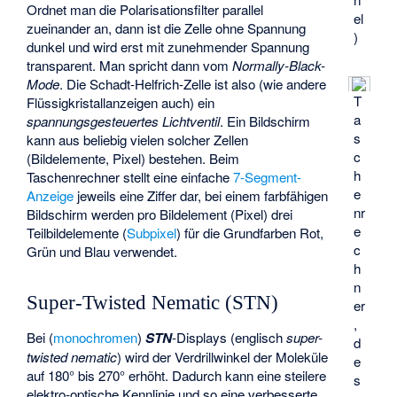
Ordnet man die Polarisationsfilter parallel
el
zueinander an, dann ist die Zelle ohne Spannung
)
dunkel und wird erst mit zunehmender Spannung
transparent. Man spricht dann vom
Normally-Black-
Mode
. Die Schadt-Helfrich-Zelle ist also (wie andere
T
Flüssigkristallanzeigen auch) ein
a
spannungsgesteuertes Lichtventil
. Ein Bildschirm
s
kann aus beliebig vielen solcher Zellen
c
(Bildelemente, Pixel) bestehen. Beim
h
Taschenrechner stellt eine einfache
7-Segment-
e
Anzeige
jeweils eine Ziffer dar, bei einem farbfähigen
nr
Bildschirm werden pro Bildelement (Pixel) drei
e
Teilbildelemente (
Subpixel
) für die Grundfarben Rot,
c
Grün und Blau verwendet.
h
n
Super-Twisted Nematic (STN)
er
,
Bei (
monochromen
)
STN
-Displays (englisch
super-
d
twisted nematic
) wird der Verdrillwinkel der Moleküle
e
auf 180° bis 270° erhöht. Dadurch kann eine steilere
s
elektro-optische Kennlinie und so eine verbesserte