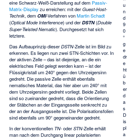
eine Schwarz-Weiß-Darstellung auf dem
Passiv-
u
Matrix-Display
zu erreichen: mit der
Guest-Host-
n
Technik
, dem
OMI
-Verfahren von
Martin Schadt
d
(
Optical Mode Interference
) und der
DSTN
(
Double
9
Super-Twisted Nematic
). Durchgesetzt hat sich
0
letztere.
°
g
Das Aufbauprinzip dieser
DSTN
-Zelle ist im Bild zu
e
erkennen. Es liegen nun zwei STN-Schichten vor. In
dr
der aktiven Zelle – das ist diejenige, an die ein
e
elektrisches Feld gelegt werden kann – ist der
ht
Flüssigkristall um 240° gegen den Uhrzeigersinn
ü
gedreht. Die passive Zelle enthält ebenfalls
b
nematisches Material, das hier aber um 240° mit
er
dem Uhrzeigersinn gedreht vorliegt. Beide Zellen
d
sind so zueinander gedreht, dass die Orientierung
a
der Stäbchen an der Eingangsseite senkrecht zu
s
der an der Ausgangsseite ist. Die Polarisationsfolien
D
sind ebenfalls um 90° gegeneinander gedreht.
is
pl
In der konventionellen
TN-
oder
STN-
Zelle erhält
a
man nach dem Durchgang linear polarisierten