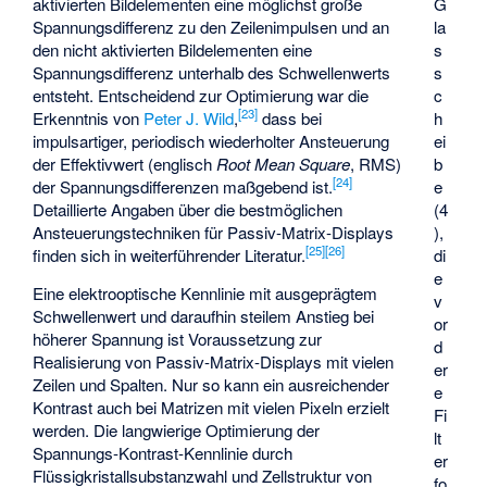
G
aktivierten Bildelementen eine möglichst große
la
Spannungsdifferenz zu den Zeilenimpulsen und an
s
den nicht aktivierten Bildelementen eine
s
Spannungsdifferenz unterhalb des Schwellenwerts
c
entsteht. Entscheidend zur Optimierung war die
[
23
]
h
Erkenntnis von
Peter J. Wild
,
dass bei
ei
impulsartiger, periodisch wiederholter Ansteuerung
b
der Effektivwert (englisch
Root Mean Square
, RMS)
[
24
]
e
der Spannungsdifferenzen maßgebend ist.
(4
Detaillierte Angaben über die bestmöglichen
),
Ansteuerungstechniken für Passiv-Matrix-Displays
[
25
]
[
26
]
di
finden sich in weiterführender Literatur.
e
Eine elektrooptische Kennlinie mit ausgeprägtem
v
Schwellenwert und daraufhin steilem Anstieg bei
or
höherer Spannung ist Voraussetzung zur
d
Realisierung von Passiv-Matrix-Displays mit vielen
er
Zeilen und Spalten. Nur so kann ein ausreichender
e
Kontrast auch bei Matrizen mit vielen Pixeln erzielt
Fi
werden. Die langwierige Optimierung der
lt
Spannungs-Kontrast-Kennlinie durch
er
Flüssigkristallsubstanzwahl und Zellstruktur von
fo