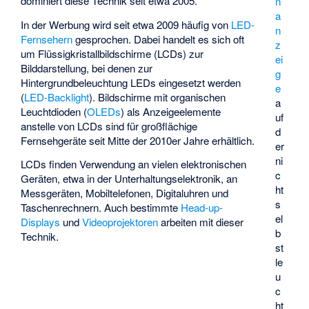
dominiert diese Technik seit etwa 2005.
n
a
In der Werbung wird seit etwa 2009 häufig von
LED-
n
Fernsehern
gesprochen. Dabei handelt es sich oft
z
um Flüssigkristallbildschirme (LCDs) zur
ei
Bilddarstellung, bei denen zur
g
Hintergrundbeleuchtung LEDs eingesetzt werden
e
(
LED-Backlight
). Bildschirme mit organischen
a
Leuchtdioden (
OLEDs
) als Anzeigeelemente
uf
anstelle von LCDs sind für großflächige
d
Fernsehgeräte seit Mitte der 2010er Jahre erhältlich.
er
ni
LCDs finden Verwendung an vielen elektronischen
c
Geräten, etwa in der Unterhaltungselektronik, an
ht
Messgeräten, Mobiltelefonen, Digitaluhren und
s
Taschenrechnern. Auch bestimmte
Head-up-
el
Displays
und
Videoprojektoren
arbeiten mit dieser
b
Technik.
st
le
u
c
ht