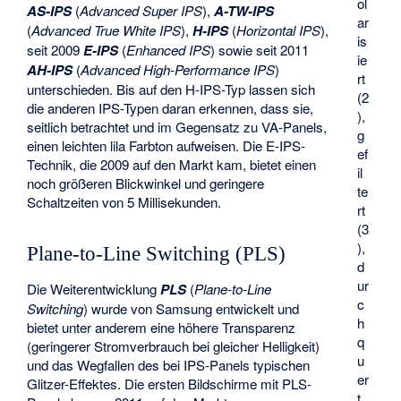
ol
AS-IPS
(
Advanced Super IPS
),
A-TW-IPS
ar
(
Advanced True White IPS
),
H-IPS
(
Horizontal IPS
),
is
seit 2009
E-IPS
(
Enhanced IPS
) sowie seit 2011
ie
AH-IPS
(
Advanced High-Performance IPS
)
rt
unterschieden. Bis auf den H-IPS-Typ lassen sich
(2
die anderen IPS-Typen daran erkennen, dass sie,
),
seitlich betrachtet und im Gegensatz zu VA-Panels,
g
einen leichten lila Farbton aufweisen. Die E-IPS-
ef
Technik, die 2009 auf den Markt kam, bietet einen
il
noch größeren Blickwinkel und geringere
te
Schaltzeiten von 5 Millisekunden.
rt
(3
),
Plane-to-Line Switching (PLS)
d
ur
Die Weiterentwicklung
PLS
(
Plane-to-Line
c
Switching
) wurde von Samsung entwickelt und
h
bietet unter anderem eine höhere Transparenz
q
(geringerer Stromverbrauch bei gleicher Helligkeit)
u
und das Wegfallen des bei IPS-Panels typischen
er
Glitzer-Effektes. Die ersten Bildschirme mit PLS-
t