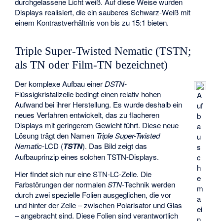
durchgelassene Licht weiß. Auf diese Weise wurden
Displays realisiert, die ein sauberes Schwarz-Weiß mit
einem Kontrastverhältnis von bis zu 15:1 bieten.
Triple Super-Twisted Nematic (TSTN;
als TN oder Film-TN bezeichnet)
Der komplexe Aufbau einer
DSTN-
Flüssigkristallzelle bedingt einen relativ hohen
A
Aufwand bei ihrer Herstellung. Es wurde deshalb ein
uf
neues Verfahren entwickelt, das zu flacheren
b
Displays mit geringerem Gewicht führt. Diese neue
a
Lösung trägt den Namen
Triple Super-Twisted
u
Nematic
-LCD (
TSTN
). Das Bild zeigt das
s
Aufbauprinzip eines solchen TSTN-Displays.
c
h
Hier findet sich nur eine STN-LC-Zelle. Die
e
Farbstörungen der normalen
STN-
Technik werden
m
durch zwei spezielle Folien ausgeglichen, die vor
a
und hinter der Zelle – zwischen Polarisator und Glas
ei
– angebracht sind. Diese Folien sind verantwortlich
n