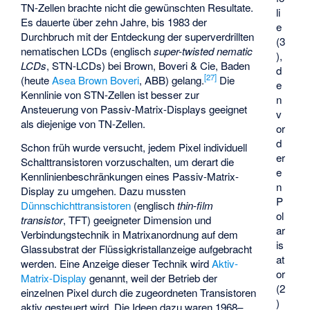
TN-Zellen brachte nicht die gewünschten Resultate.
li
Es dauerte über zehn Jahre, bis 1983 der
e
Durchbruch mit der Entdeckung der superverdrillten
(3
nematischen LCDs (englisch
super-twisted nematic
),
LCDs
, STN-LCDs) bei Brown, Boveri & Cie, Baden
d
[
27
]
(heute
Asea Brown Boveri
, ABB) gelang.
Die
e
Kennlinie von STN-Zellen ist besser zur
n
Ansteuerung von Passiv-Matrix-Displays geeignet
v
als diejenige von TN-Zellen.
or
d
Schon früh wurde versucht, jedem Pixel individuell
er
Schalttransistoren vorzuschalten, um derart die
e
Kennlinienbeschränkungen eines Passiv-Matrix-
n
Display zu umgehen. Dazu mussten
P
Dünnschichttransistoren
(englisch
thin-film
ol
transistor
, TFT) geeigneter Dimension und
ar
Verbindungstechnik in Matrixanordnung auf dem
is
Glassubstrat der Flüssigkristallanzeige aufgebracht
at
werden. Eine Anzeige dieser Technik wird
Aktiv-
or
Matrix-Display
genannt, weil der Betrieb der
(2
einzelnen Pixel durch die zugeordneten Transistoren
)
aktiv gesteuert wird. Die Ideen dazu waren 1968–