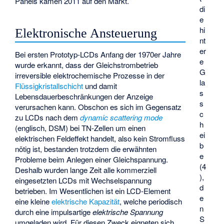
Panels kamen 2011 auf den Markt.
di
e
hi
Elektronische Ansteuerung
nt
er
Bei ersten Prototyp-LCDs Anfang der 1970er Jahre
e
wurde erkannt, dass der Gleichstrombetrieb
G
irreversible elektrochemische Prozesse in der
la
Flüssigkristallschicht
und damit
s
Lebensdauerbeschränkungen der Anzeige
s
verursachen kann. Obschon es sich im Gegensatz
c
zu LCDs nach dem
dynamic scattering mode
h
(englisch, DSM) bei TN-Zellen um einen
ei
elektrischen Feldeffekt handelt, also kein Stromfluss
b
nötig ist, bestanden trotzdem die erwähnten
e
Probleme beim Anlegen einer Gleichspannung.
(4
Deshalb wurden lange Zeit alle kommerziell
),
eingesetzten LCDs mit Wechselspannung
d
betrieben. Im Wesentlichen ist ein LCD-Element
e
eine kleine
elektrische Kapazität
, welche periodisch
n
durch eine impulsartige
elektrische Spannung
S
umgeladen wird. Für diesen Zweck eigneten sich