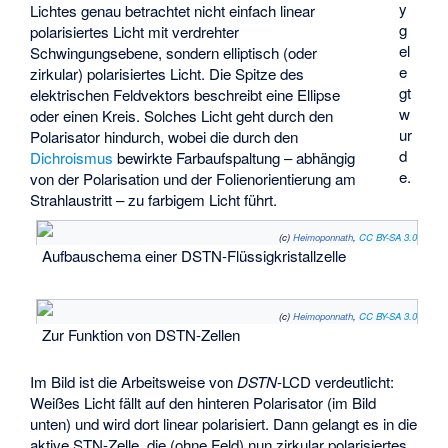
y
Lichtes genau betrachtet nicht einfach linear
g
polarisiertes Licht mit verdrehter
el
Schwingungsebene, sondern elliptisch (oder
e
zirkular) polarisiertes Licht. Die Spitze des
gt
elektrischen Feldvektors beschreibt eine Ellipse
w
oder einen Kreis. Solches Licht geht durch den
ur
Polarisator hindurch, wobei die durch den
d
Dichroismus
bewirkte Farbaufspaltung – abhängig
e.
von der Polarisation und der Folienorientierung am
Strahlaustritt – zu farbigem Licht führt.
(c)
Heimoponnath
,
CC BY-SA 3.0
Aufbauschema einer DSTN-Flüssigkristallzelle
(c)
Heimoponnath
,
CC BY-SA 3.0
Zur Funktion von DSTN-Zellen
Im Bild ist die Arbeitsweise von
DSTN
-LCD verdeutlicht:
Weißes Licht fällt auf den hinteren Polarisator (im Bild
unten) und wird dort linear polarisiert. Dann gelangt es in die
aktive STN-Zelle, die (ohne Feld) nun zirkular polarisiertes