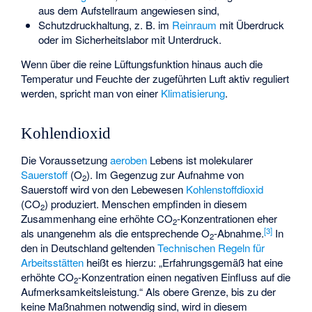
aus dem Aufstellraum angewiesen sind,
Schutzdruckhaltung
, z. B. im
Reinraum
mit Überdruck
oder im Sicherheitslabor mit Unterdruck.
Wenn über die reine Lüftungsfunktion hinaus auch die
Temperatur und Feuchte der zugeführten Luft aktiv reguliert
werden, spricht man von einer
Klimatisierung
.
Kohlendioxid
Die Voraussetzung
aeroben
Lebens ist molekularer
Sauerstoff
(O
). Im Gegenzug zur Aufnahme von
2
Sauerstoff wird von den Lebewesen
Kohlenstoffdioxid
(CO
) produziert. Menschen empfinden in diesem
2
Zusammenhang eine erhöhte CO
-Konzentrationen eher
2
[
3
]
als unangenehm als die entsprechende O
-Abnahme.
In
2
den in Deutschland geltenden
Technischen Regeln für
Arbeitsstätten
heißt es hierzu: „Erfahrungsgemäß hat eine
erhöhte CO
-Konzentration einen negativen Einfluss auf die
2
Aufmerksamkeitsleistung.“ Als obere Grenze, bis zu der
keine Maßnahmen notwendig sind, wird in diesem