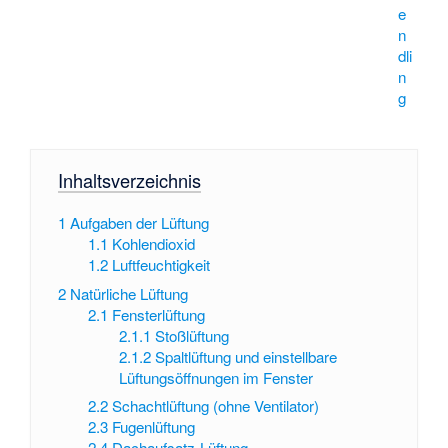
e
n
dli
n
g
Inhaltsverzeichnis
1
Aufgaben der Lüftung
1.1
Kohlendioxid
1.2
Luftfeuchtigkeit
2
Natürliche Lüftung
2.1
Fensterlüftung
2.1.1
Stoßlüftung
2.1.2
Spaltlüftung und einstellbare
Lüftungsöffnungen im Fenster
2.2
Schachtlüftung (ohne Ventilator)
2.3
Fugenlüftung
2.4
Dachaufsatz-Lüftung