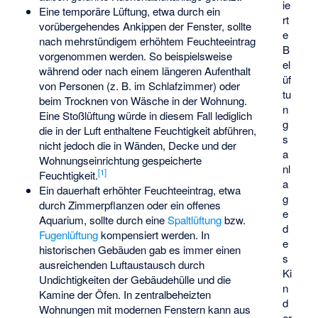
ie
Eine temporäre Lüftung, etwa durch ein
rt
vorübergehendes Ankippen der Fenster, sollte
e
nach mehrstündigem erhöhtem Feuchteeintrag
B
vorgenommen werden. So beispielsweise
el
während oder nach einem längeren Aufenthalt
üf
von Personen (z. B. im Schlafzimmer) oder
tu
beim Trocknen von Wäsche in der Wohnung.
n
Eine Stoßlüftung würde in diesem Fall lediglich
g
die in der Luft enthaltene Feuchtigkeit abführen,
s
nicht jedoch die in Wänden, Decke und der
a
Wohnungseinrichtung gespeicherte
nl
[
1
]
Feuchtigkeit.
a
Ein dauerhaft erhöhter Feuchteeintrag, etwa
g
durch Zimmerpflanzen oder ein offenes
e
Aquarium, sollte durch eine
Spaltlüftung
bzw.
d
Fugenlüftung
kompensiert werden. In
e
historischen Gebäuden gab es immer einen
s
ausreichenden Luftaustausch durch
Ki
Undichtigkeiten der Gebäudehülle und die
n
Kamine der Öfen. In zentralbeheizten
d
Wohnungen mit modernen Fenstern kann aus
er