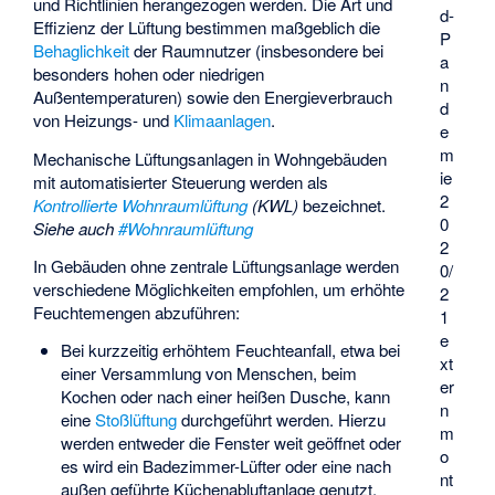
und Richtlinien herangezogen werden. Die Art und
d-
Effizienz der Lüftung bestimmen maßgeblich die
P
Behaglichkeit
der Raumnutzer (insbesondere bei
a
besonders hohen oder niedrigen
n
Außentemperaturen) sowie den Energieverbrauch
d
von Heizungs- und
Klimaanlagen
.
e
m
Mechanische Lüftungsanlagen in Wohngebäuden
ie
mit automatisierter Steuerung werden als
2
Kontrollierte Wohnraumlüftung
(KWL)
bezeichnet.
0
Siehe auch
#Wohnraumlüftung
2
In Gebäuden ohne zentrale Lüftungsanlage werden
0/
verschiedene Möglichkeiten empfohlen, um erhöhte
2
Feuchtemengen abzuführen:
1
e
Bei kurzzeitig erhöhtem Feuchteanfall, etwa bei
xt
einer Versammlung von Menschen, beim
er
Kochen oder nach einer heißen Dusche, kann
n
eine
Stoßlüftung
durchgeführt werden. Hierzu
m
werden entweder die Fenster weit geöffnet oder
o
es wird ein Badezimmer-Lüfter oder eine nach
nt
außen geführte Küchenabluftanlage genutzt.