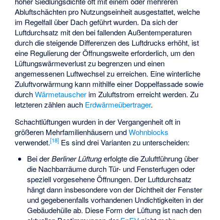
hoher Siedlungsdichte oft mit einem oder mehreren
Abluftschächten pro Nutzungseinheit ausgestattet, welche
im Regelfall über Dach geführt wurden. Da sich der
Luftdurchsatz mit den bei fallenden Außentemperaturen
durch die steigende Differenzen des Luftdrucks erhöht, ist
eine Regulierung der Öffnungsweite erforderlich, um den
Lüftungswärmeverlust zu begrenzen und einen
angemessenen Luftwechsel zu erreichen. Eine winterliche
Zuluftvorwärmung kann mithilfe einer Doppelfassade sowie
durch
Wärmetauscher
im Zuluftstrom erreicht werden. Zu
letzteren zählen auch
Erdwärmeübertrager
.
Schachtlüftungen wurden in der Vergangenheit oft in
größeren Mehrfamilienhäusern und
Wohnblocks
[
18
]
verwendet.
Es sind drei Varianten zu unterscheiden:
Bei der
Berliner Lüftung
erfolgte die Zuluftführung über
die Nachbarräume durch Tür- und Fensterfugen oder
speziell vorgesehene Öffnungen. Der Luftdurchsatz
hängt dann insbesondere von der Dichtheit der Fenster
und gegebenenfalls vorhandenen Undichtigkeiten in der
Gebäudehülle ab. Diese Form der Lüftung ist nach den