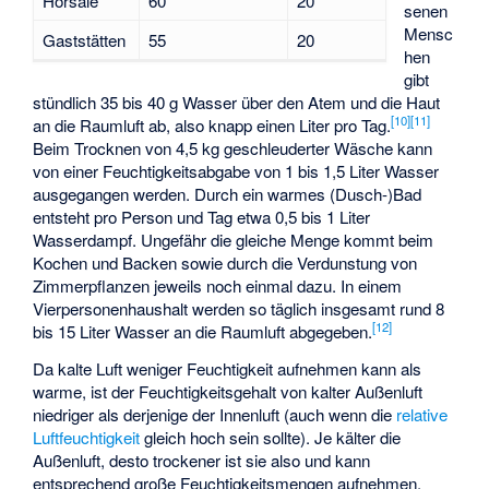
Hörsäle
60
20
senen
Mensc
Gaststätten
55
20
hen
gibt
stündlich 35 bis 40 g Wasser über den Atem und die Haut
[
10
]
[
11
]
an die Raumluft ab, also knapp einen Liter pro Tag.
Beim Trocknen von 4,5 kg geschleuderter Wäsche kann
von einer Feuchtigkeitsabgabe von 1 bis 1,5 Liter Wasser
ausgegangen werden. Durch ein warmes (Dusch-)Bad
entsteht pro Person und Tag etwa 0,5 bis 1 Liter
Wasserdampf. Ungefähr die gleiche Menge kommt beim
Kochen und Backen sowie durch die Verdunstung von
Zimmerpflanzen jeweils noch einmal dazu. In einem
Vierpersonenhaushalt werden so täglich insgesamt rund 8
[
12
]
bis 15 Liter Wasser an die Raumluft abgegeben.
Da kalte Luft weniger Feuchtigkeit aufnehmen kann als
warme, ist der
Feuchtigkeitsgehalt
von kalter Außenluft
niedriger als derjenige der Innenluft (auch wenn die
relative
Luftfeuchtigkeit
gleich hoch sein sollte). Je kälter die
Außenluft, desto trockener ist sie also und kann
entsprechend große Feuchtigkeitsmengen aufnehmen,