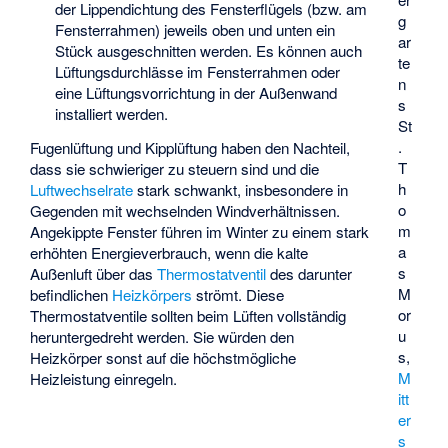
der Lippendichtung des Fensterflügels (bzw. am
g
Fensterrahmen) jeweils oben und unten ein
ar
Stück ausgeschnitten werden. Es können auch
te
Lüftungsdurchlässe im Fensterrahmen oder
n
eine Lüftungsvorrichtung in der Außenwand
s
installiert werden.
St
.
Fugenlüftung und Kipplüftung haben den Nachteil,
T
dass sie schwieriger zu steuern sind und die
h
Luftwechselrate
stark schwankt, insbesondere in
o
Gegenden mit wechselnden Windverhältnissen.
m
Angekippte Fenster führen im Winter zu einem stark
a
erhöhten Energieverbrauch, wenn die kalte
s
Außenluft über das
Thermostatventil
des darunter
M
befindlichen
Heizkörpers
strömt. Diese
or
Thermostatventile sollten beim Lüften vollständig
u
heruntergedreht werden. Sie würden den
s,
Heizkörper sonst auf die höchstmögliche
M
Heizleistung einregeln.
itt
er
s