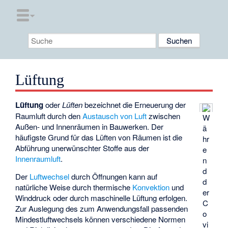
Lüftung
Lüftung
oder
Lüften
bezeichnet die Erneuerung der
Raumluft durch den
Austausch von Luft
zwischen
W
Außen- und Innenräumen in Bauwerken. Der
ä
häufigste Grund für das Lüften von Räumen ist die
hr
Abführung unerwünschter Stoffe aus der
e
Innenraumluft
.
n
d
Der
Luftwechsel
durch Öffnungen kann auf
d
natürliche Weise durch thermische
Konvektion
und
er
Winddruck oder durch
maschinelle Lüftung
erfolgen.
C
Zur Auslegung des zum Anwendungsfall passenden
o
Mindestluftwechsels
können verschiedene Normen
vi