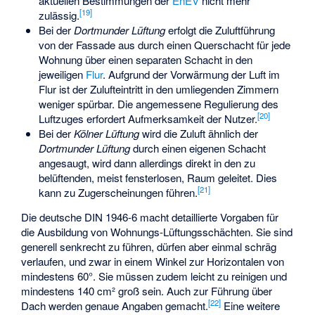
aktuellen Bestimmungen der
EnEV
nicht mehr
[
19
]
zulässig.
Bei der
Dortmunder Lüftung
erfolgt die Zuluftführung
von der Fassade aus durch einen Querschacht für jede
Wohnung über einen separaten Schacht in den
jeweiligen
Flur
. Aufgrund der Vorwärmung der Luft im
Flur ist der Zulufteintritt in den umliegenden Zimmern
weniger spürbar. Die angemessene Regulierung des
[
20
]
Luftzuges erfordert Aufmerksamkeit der Nutzer.
Bei der
Kölner Lüftung
wird die Zuluft ähnlich der
Dortmunder Lüftung
durch einen eigenen Schacht
angesaugt, wird dann allerdings direkt in den zu
belüftenden, meist fensterlosen, Raum geleitet. Dies
[
21
]
kann zu Zugerscheinungen führen.
Die deutsche DIN 1946-6 macht detaillierte Vorgaben für
die Ausbildung von Wohnungs-Lüftungsschächten. Sie sind
generell senkrecht zu führen, dürfen aber einmal schräg
verlaufen, und zwar in einem Winkel zur Horizontalen von
mindestens 60°. Sie müssen zudem leicht zu reinigen und
mindestens 140 cm² groß sein. Auch zur Führung über
[
22
]
Dach werden genaue Angaben gemacht.
Eine weitere