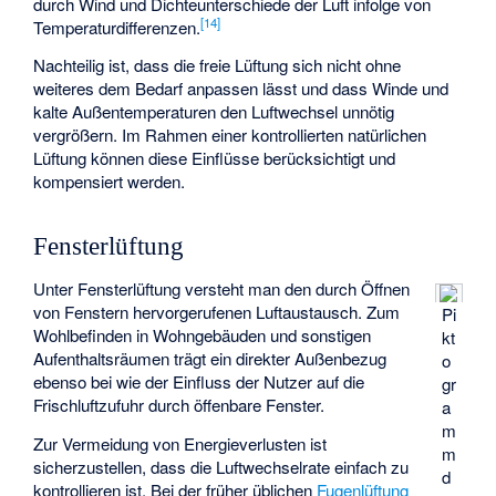
durch Wind und Dichteunterschiede der Luft infolge von
[
14
]
Temperaturdifferenzen.
Nachteilig ist, dass die freie Lüftung sich nicht ohne
weiteres dem Bedarf anpassen lässt und dass Winde und
kalte Außentemperaturen den Luftwechsel unnötig
vergrößern. Im Rahmen einer
kontrollierten natürlichen
Lüftung
können diese Einflüsse berücksichtigt und
kompensiert werden.
Fensterlüftung
Unter Fensterlüftung versteht man den durch Öffnen
von Fenstern hervorgerufenen Luftaustausch. Zum
Pi
Wohlbefinden in Wohngebäuden und sonstigen
kt
Aufenthaltsräumen trägt ein direkter Außenbezug
o
ebenso bei wie der Einfluss der Nutzer auf die
gr
Frischluftzufuhr durch öffenbare Fenster.
a
m
Zur Vermeidung von Energieverlusten ist
m
sicherzustellen, dass die Luftwechselrate einfach zu
d
kontrollieren ist. Bei der früher üblichen
Fugenlüftung