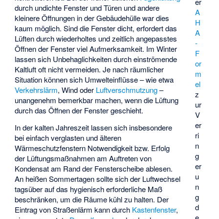
er
durch undichte Fenster und Türen und andere
A
kleinere Öffnungen in der Gebäudehülle war dies
H
kaum möglich. Sind die Fenster dicht, erfordert das
A
Lüften durch wiederholtes und zeitlich angepasstes
-
Öffnen der Fenster viel Aufmerksamkeit. Im Winter
F
lassen sich Unbehaglichkeiten durch einströmende
or
Kaltluft oft nicht vermeiden. Je nach räumlicher
m
Situation können sich Umwelteinflüsse – wie etwa
el
Verkehrslärm
, Wind oder
Luftverschmutzung
–
z
unangenehm bemerkbar machen, wenn die Lüftung
ur
durch das Öffnen der Fenster geschieht.
V
er
In der kalten Jahreszeit lassen sich insbesondere
ri
bei einfach verglasten und älteren
n
Wärmeschutzfenstern Notwendigkeit bzw. Erfolg
g
der Lüftungsmaßnahmen am Auftreten von
er
Kondensat am Rand der Fensterscheibe ablesen.
u
An heißen Sommertagen sollte sich der Luftwechsel
n
tagsüber auf das hygienisch erforderliche Maß
g
beschränken, um die Räume kühl zu halten. Der
d
Eintrag von Straßenlärm kann durch
Kastenfenster
,
e