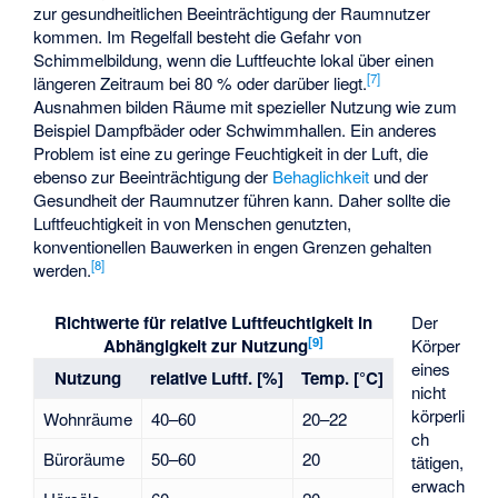
zur gesundheitlichen Beeinträchtigung der Raumnutzer
kommen. Im Regelfall besteht die Gefahr von
Schimmelbildung, wenn die Luftfeuchte lokal über einen
[
7
]
längeren Zeitraum bei 80 % oder darüber liegt.
Ausnahmen bilden Räume mit spezieller Nutzung wie zum
Beispiel Dampfbäder oder Schwimmhallen. Ein anderes
Problem ist eine zu geringe Feuchtigkeit in der Luft, die
ebenso zur Beeinträchtigung der
Behaglichkeit
und der
Gesundheit der Raumnutzer führen kann. Daher sollte die
Luftfeuchtigkeit in von Menschen genutzten,
konventionellen Bauwerken in engen Grenzen gehalten
[
8
]
werden.
Der
Richtwerte für relative Luftfeuchtigkeit in
[
9
]
Körper
Abhängigkeit zur Nutzung
eines
Nutzung
relative Luftf. [%]
Temp. [°C]
nicht
körperli
Wohnräume
40–60
20–22
ch
Büroräume
50–60
20
tätigen,
erwach