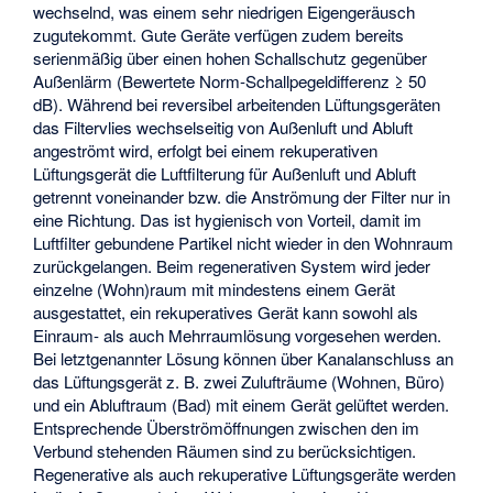
wechselnd, was einem sehr niedrigen Eigengeräusch
zugutekommt. Gute Geräte verfügen zudem bereits
serienmäßig über einen hohen Schallschutz gegenüber
Außenlärm (Bewertete Norm-Schallpegeldifferenz ≥ 50
dB). Während bei reversibel arbeitenden Lüftungsgeräten
das Filtervlies wechselseitig von Außenluft und Abluft
angeströmt wird, erfolgt bei einem rekuperativen
Lüftungsgerät die Luftfilterung für Außenluft und Abluft
getrennt voneinander bzw. die Anströmung der Filter nur in
eine Richtung. Das ist hygienisch von Vorteil, damit im
Luftfilter gebundene Partikel nicht wieder in den Wohnraum
zurückgelangen. Beim regenerativen System wird jeder
einzelne (Wohn)raum mit mindestens einem Gerät
ausgestattet, ein rekuperatives Gerät kann sowohl als
Einraum- als auch Mehrraumlösung vorgesehen werden.
Bei letztgenannter Lösung können über Kanalanschluss an
das Lüftungsgerät z. B. zwei Zulufträume (Wohnen, Büro)
und ein Abluftraum (Bad) mit einem Gerät gelüftet werden.
Entsprechende Überströmöffnungen zwischen den im
Verbund stehenden Räumen sind zu berücksichtigen.
Regenerative als auch rekuperative Lüftungsgeräte werden