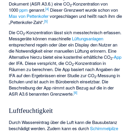
Dokument (ASR A3.6.) eine CO
-Konzentration von
2
[
4
]
1000
ppm
genannt.
Dieser Grenzwert wurde schon von
Max von Pettenkofer
vorgeschlagen und heißt nach ihm die
[
5
]
„Pettenkofer-Zahl“.
Die CO
-Konzentration lässt sich messtechnisch erfassen.
2
Messgeräte können maschinelle
Lüftungsanlagen
entsprechend regeln oder über ein Display den Nutzer an
die Notwendigkeit einer manuellen Lüftung erinnern. Eine
Alternative hierzu bietet eine kostenfrei erhältliche CO
-
App
2
der IFA. Diese verspricht, die CO
-Konzentration in
2
Räumen zu berechnen. Die App basiert nach Angaben der
IFA auf den Ergebnissen einer Studie zur CO
-Messung in
2
Schulen und ist auch im Bürobereich einsetzbar. Die
Beschreibung der App nimmt auch Bezug auf die in der
[
6
]
ASR A3.6 benannten Grenzwerte.
Luftfeuchtigkeit
Durch Wassereintrag über die Luft kann die Bausubstanz
beschädigt werden. Zudem kann es durch
Schimmelpilze