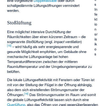
eine vorgesetzte
Doppelfassade
oder durch
s
schallgedämmte Lüftungsöffnungen vermindert
In
werden.
fe
kt
Stoßlüftung
io
n
Eine möglichst intensive Durchlüftung der
sr
Räumlichkeiten über einen kürzeren Zeitraum – die
is
sogenannte
Stoßlüftung
(engl.
impact ventilation
)
ik
[
15
]
– wird häufig als sehr energiesparende und
o
gesunde Möglichkeit empfohlen, um Gebäude ohne
s
mechanische Lüftungsanlage bei hohen
Temperaturdifferenzen zwischen der mittleren
Raumlufttemperatur und der Umgebungstemperatur zu
belüften.
Die lokale Lüftungseffektivität mit Fenstern oder Türen ist
mit von der Stellung der Flügel in der Öffnung abhängig,
also dem sich einstellenden Strömungsmuster der
[
16
]
Öffnungen.
Das Strömungsmuster im Raum und somit
die globale Lüftungseffektivität lassen sich durch eine
Querlüftung
, also das Öffnen von zwei gegenüberliegenden