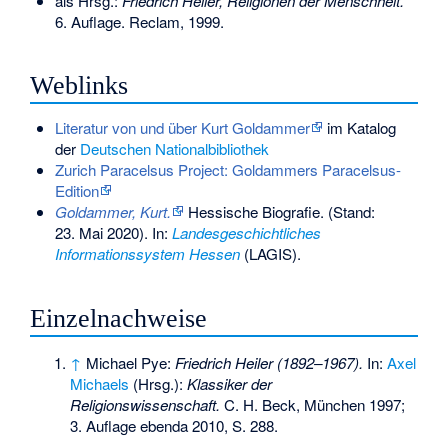
als Hrsg.:
Friedrich Heiler, Religionen der Menschheit.
6. Auflage. Reclam, 1999.
Weblinks
Literatur von und über Kurt Goldammer
im Katalog
der
Deutschen Nationalbibliothek
Zurich Paracelsus Project: Goldammers Paracelsus-
Edition
Goldammer, Kurt.
Hessische Biografie. (Stand:
23. Mai 2020). In:
Landesgeschichtliches
Informationssystem Hessen
(LAGIS).
Einzelnachweise
↑
Michael Pye:
Friedrich Heiler (1892–1967).
In:
Axel
Michaels
(Hrsg.):
Klassiker der
Religionswissenschaft.
C. H. Beck, München 1997;
3. Auflage ebenda 2010, S. 288.