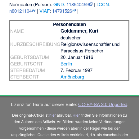
Normdaten (Person):
GND
:
118540459
|
LCCN
:
n80121104
|
VIAF
:
14791526
|
Personendaten
Goldammer, Kurt
NAME
deutscher
KURZBESCHREIBUNG
Religionswissenschaftler und
Paracelsus-Forscher
GEBURTSDATUM
20. Januar 1916
GEBURTSORT
Berlin
STERBEDATUM
7. Februar 1997
STERBEORT
Amöneburg
Lizenz für Texte auf dieser Seite:
CC-BY-SA 3.0 Unported
.
Der original-Artikel ist
hier
abrufbar.
Hier
finden Sie Informationen zu
den Autoren des Artikels. An Bildern wurden keine Veränderungen
vorgenommen - diese werden aber in der Regel wie bei der
ursprünglichen Quelle des Artikels verkleinert, d.h. als Vorschaubilder