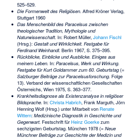
525–529.
Die Formenwelt des Religiösen
. Alfred Kröner Verlag,
Stuttgart 1960
Das Menschenbild des Paracelsus zwischen
theologischer Tradition, Mythologie und
Naturwissenschaft.
In: Robert Müller,
Johann Fischl
(Hrsg.):
Gestalt und Wirklichkeit. Festgabe für
Ferdinand Weinhandl.
Berlin 1967, S. 375–395.
Rückblicke, Einblicke und Ausblicke. Einiges aus
meinem Leben.
In:
Paracelsus, Werk und Wirkung.
Festgabe für Kurt Goldammer zum 60. Geburtstag
(=
Salzburger Beiträge zur Paracelsusforschung.
Folge
13). Verband der wissenschaftlichen Gesellschaften
Österreichs, Wien 1975, S. 363–377.
Krankheitsdiagnose als Existenzanalyse in religiöser
Bildsprache.
In:
Christa Habrich
, Frank Marguth, Jörn
Henning Wolf (Hrsg.) unter Mitarbeit von
Renate
Wittern
:
Medizinische Diagnostik in Geschichte und
Gegenwart.
Festschrift für
Heinz Goerke
zum
sechzigsten Geburtstag. München 1978 (=
Neue
Münchner Beiträge zur Geschichte der Medizin und