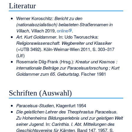
Literatur
Werner Koroschitz
:
Bericht zu den
(nationalsozialistisch) belasteten Straßennamen in
Villach
, Villach 2019,
online
.
Art. Kurt Goldammer
. In: Udo Tworuschka:
Religionswissenschaft. Wegbereiter und Klassiker
(=UTB 3492). Köln-Weimar-Wien 2011, S. 303–317
(Lit!)
Rosemarie Dilg-Frank (Hrsg.):
Kreatur und Kosmos :
internationale Beiträge zur Paracelsusforschung ; Kurt
Goldammer zum 65. Geburtstag
. Fischer 1981
Schriften (Auswahl)
Paracelsus-Studien
, Klagenfurt 1954
Die geistlichen Lehrer des Theophrastus Paracelsus.
Zu Hohenheims Bildungserlebnis und zur geistigen Welt
seiner Jugend.
In:
Carinthia. I. Abt. Mitteilungen des
Geschichtsvereins für Kärnten.
Band 147, 1957, S.