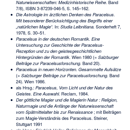
Naturwissenschaften: Medizinhistorische Reihe.
Band
7/8),
ISBN 3-87239-046-5
, S. 145–162.
Die Astrologie im ärztlichen Denken des Paracelsus.
Mit besonderer Berücksichtigung des Begriffs einer
„natürlichen Magie“.
In:
Studia Leibnitiana.
Sonderheft 7,
1978, S. 30–51.
Paracelsus in der deutschen Romantik. Eine
Untersuchung zur Geschichte der Paracelsus-
Rezeption und zu den geistesgeschichtlichen
Hintergründen der Romantik.
Wien 1980 (=
Salzburger
Beiträge zur Paracelsusforschung.
Band 20).
Paracelsus in neuen Horizonten. Gesammelte Aufsätze
(=
Salzburger Beiträge zur Paracelsusforschung.
Band
24). Wien 1986.
als Hrsg.:
Paracelsus, Vom Licht und der Natur des
Geistes. Eine Auswahl.
Reclam, 1984.
Der göttliche Magier und die Magierin Natur : Religion,
Naturmagie und die Anfänge der Naturwissenschaft
vom Spätmittelalter bis zur Renaissance
; mit Beiträgen
zum Magie-Verständnis des Paracelsus. Steiner,
Stuttgart 1991