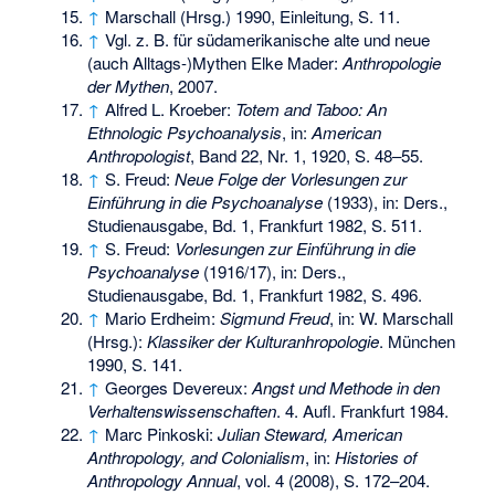
↑
Marschall (Hrsg.) 1990, Einleitung, S. 11.
↑
Vgl. z. B. für südamerikanische alte und neue
(auch Alltags-)Mythen Elke Mader:
Anthropologie
der Mythen
, 2007.
↑
Alfred L. Kroeber:
Totem and Taboo: An
Ethnologic Psychoanalysis
, in:
American
Anthropologist
, Band 22, Nr. 1, 1920, S. 48–55.
↑
S. Freud:
Neue Folge der Vorlesungen zur
Einführung in die Psychoanalyse
(1933), in: Ders.,
Studienausgabe, Bd. 1, Frankfurt 1982, S. 511.
↑
S. Freud:
Vorlesungen zur Einführung in die
Psychoanalyse
(1916/17), in: Ders.,
Studienausgabe, Bd. 1, Frankfurt 1982, S. 496.
↑
Mario Erdheim:
Sigmund Freud
, in: W. Marschall
(Hrsg.):
Klassiker der Kulturanhropologie
. München
1990, S. 141.
↑
Georges Devereux:
Angst und Methode in den
Verhaltenswissenschaften
. 4. Aufl. Frankfurt 1984.
↑
Marc Pinkoski:
Julian Steward, American
Anthropology, and Colonialism
, in:
Histories of
Anthropology Annual
, vol. 4 (2008), S. 172–204.