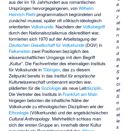
aus der im 19. Jahrhundert aus romantischen
a
Ursprüngen hervorgegangenen, von
Wilhelm
ni
Heinrich Riehl
programmatisch begründeten und
z
zunächst museal, später oft völkisch-ideologisch
at
orientierten
Volkskunde
. Nachdem der
Volksbegriff
io
durch den Nationalsozialismus diskreditiert war,
n
formierten sich 1970 auf der Arbeitstagung der
a
Deutschen Gesellschaft für Volkskunde
(DGV) in
n
Falkenstein
zwei Positionen bezüglich des
d
wissenschaftlichen Umgangs mit dem Begriff
th
„Kultur“. Die Fachvertreter des ehemaligen Instituts
e
für Volkskunde in
Tübingen
, das zu diesem
S
Zeitpunkt bereits in das
Institut für empirische
e
Kulturwissenschaft
umbenannt worden war,
cr
plädierten für die
Soziologie
als neue Leit
disziplin
.
et
Die Vertreter des Instituts in
Frankfurt am Main
S
hingegen betonten die inhaltliche Nähe der
o
Volkskunde zu ethnologischen Disziplinen wie der
ci
Ethnologie
(Völkerkunde) und der angelsächsischen
et
Cultural Anthropology
. Mehrheitlich schloss man
ie
sich der ersten Gruppe an, innerhalb derer Kultur
s
nun primär als
Regulationsmodell
des
Alltags