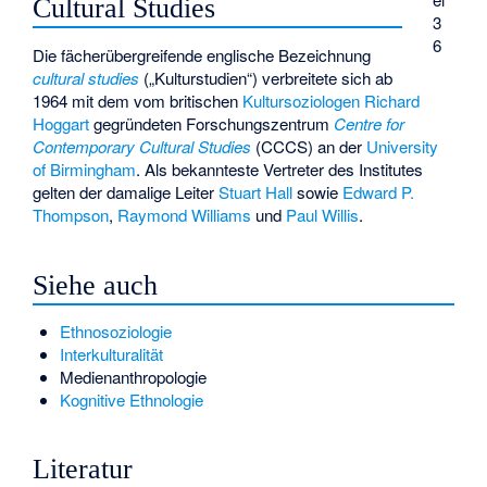
Cultural Studies
3
6
Die fächerübergreifende englische Bezeichnung
cultural studies
(„Kulturstudien“) verbreitete sich ab
1964 mit dem vom britischen
Kultursoziologen
Richard
Hoggart
gegründeten Forschungszentrum
Centre for
Contemporary Cultural Studies
(CCCS) an der
University
of Birmingham
. Als bekannteste Vertreter des Institutes
gelten der damalige Leiter
Stuart Hall
sowie
Edward P.
Thompson
,
Raymond Williams
und
Paul Willis
.
Siehe auch
Ethnosoziologie
Interkulturalität
Medienanthropologie
Kognitive Ethnologie
Literatur