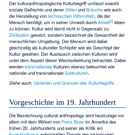
Der kulturanthropologische Kulturbegriff umfasst sowohl
soziale Geflechte und deren
Sitten
und
Bräuche
wie auch
die Herstellung von
technischen Hilfsmitteln
, die der
[
3
]
Mensch benötigt, um in seiner Umwelt durch
Arbeit
leben
zu können. Kultur wird damit nicht in Gegensatz zu
Zivilisation
gesetzt, sondern bezeichnet die Gesamtheit der
menschlichen Umgebung. Der Mensch wird dabei
gleichzeitig als kultureller Schöpfer wie als Geschöpf der
Kultur gesehen. Der Austausch zwischen Kulturen wird
unter dem Aspekt dieser Wechselwirkung betrachtet. Dabei
werden
transnationale
Kulturen ebenso beleuchtet wie
nationale und transnationale
Subkulturen
.
Siehe auch
:
Varianten und Grenzen des Kulturbegriffs
Vorgeschichte im 19. Jahrhundert
Die Bezeichnung
cultural anthropology
wird heutzutage vor
allem mit dem Wirken von
Franz Boas
im Amerika des
frühen 20. Jahrhunderts und seiner als Kritik am
Evolutionismus
entwickelten Theorie des historischen