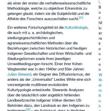
l
.
als einer der ersten die verhaltenswissenschaftliche
B
Methodologie, welche zu objektiver Erkenntnis zu
u
gelangen glaubt, indem sie die Subjektivität und die
c
[
21
]
Affekte des Forschers auszuschalten sucht.
hil
Ein weiteres Forschungsfeld ist die
Kulturökologie
,
lu
die auch mit u. a. archäologischen,
st
siedlungsgeschichtlichen und
ra
agrarwissenschaftlichen Methoden über die
ti
Beziehungen zwischen historischen und heutigen
o
indigenen Gesellschaften und ihren Wirtschafts- und
n
Siedlungsformen sowie ihren jeweiligen
v
Umweltbedingungen forscht. Einer ihrer frühen
o
Wegbereiter war in den 1940er und 50er Jahren
n
Julian Steward
, ein Gegner des Diffusionismus, der
W
anders als der „Universalist“ Leslies White eine sich
ilh
verzweigende multilinear-evolutionäre
el
Kulturtypologie entwickelte. Stewards Analysen
m
über die tatsächlich oder angeblich fehlenden
K
Landbesitzrechte indigener Völker dienten US-
u
Behörden dazu, den Landraub an den Indigenen zu
h
[
22
]
legitimieren
– ein Schicksal, dass in ähnlicher
n