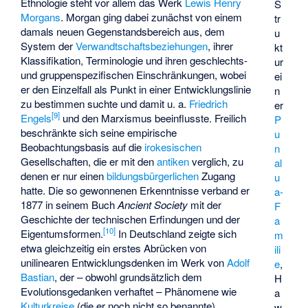
Ethnologie steht vor allem das Werk
Lewis Henry
S
Morgans
. Morgan ging dabei zunächst von einem
tr
damals neuen Gegenstandsbereich aus, dem
u
System der
Verwandtschaftsbeziehungen
, ihrer
kt
Klassifikation, Terminologie und ihren geschlechts-
ur
und gruppenspezifischen Einschränkungen, wobei
ei
er den Einzelfall als Punkt in einer Entwicklungslinie
n
zu bestimmen suchte und damit u. a.
Friedrich
er
[
9
]
Engels
und den Marxismus beeinflusste. Freilich
P
beschränkte sich seine empirische
u
Beobachtungsbasis auf die
irokesischen
n
Gesellschaften, die er mit den
antiken
verglich, zu
al
denen er nur einen
bildungsbürgerlichen
Zugang
u
hatte. Die so gewonnenen Erkenntnisse verband er
a-
1877 in seinem Buch
Ancient Society
mit der
F
Geschichte der technischen Erfindungen und der
a
[
10
]
Eigentumsformen.
In Deutschland zeigte sich
m
etwa gleichzeitig ein erstes Abrücken von
ili
unilinearen Entwicklungsdenken im Werk von
Adolf
e
,
Bastian
, der – obwohl grundsätzlich dem
H
Evolutionsgedanken verhaftet – Phänomene wie
a
Kulturkreise
(die er noch nicht so benannte),
w