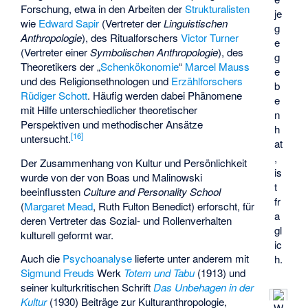
Forschung, etwa in den Arbeiten der
Strukturalisten
je
wie
Edward Sapir
(Vertreter der
Linguistischen
g
Anthropologie
), des Ritualforschers
Victor Turner
e
(Vertreter einer
Symbolischen Anthropologie
), des
g
Theoretikers der „
Schenkökonomie
“
Marcel Mauss
e
und des Religionsethnologen und
Erzählforschers
b
Rüdiger Schott
. Häufig werden dabei Phänomene
e
mit Hilfe unterschiedlicher theoretischer
n
Perspektiven und methodischer Ansätze
h
[
16
]
untersucht.
at
,
Der Zusammenhang von Kultur und Persönlichkeit
is
wurde von der von Boas und Malinowski
t
beeinflussten
Culture and Personality School
fr
(
Margaret Mead
,
Ruth Fulton Benedict
) erforscht, für
a
deren Vertreter das Sozial- und Rollenverhalten
gl
kulturell geformt war.
ic
Auch die
Psychoanalyse
lieferte unter anderem mit
h.
Sigmund Freuds
Werk
Totem und Tabu
(1913) und
seiner kulturkritischen Schrift
Das Unbehagen in der
Kultur
(1930) Beiträge zur Kulturanthropologie,
W