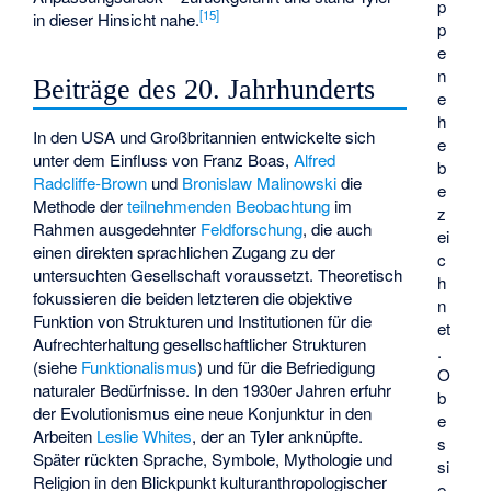
p
[
15
]
in dieser Hinsicht nahe.
p
e
n
Beiträge des 20. Jahrhunderts
e
h
In den USA und Großbritannien entwickelte sich
e
unter dem Einfluss von Franz Boas,
Alfred
b
Radcliffe-Brown
und
Bronislaw Malinowski
die
e
Methode der
teilnehmenden Beobachtung
im
z
Rahmen ausgedehnter
Feldforschung
, die auch
ei
einen direkten sprachlichen Zugang zu der
c
untersuchten Gesellschaft voraussetzt. Theoretisch
h
fokussieren die beiden letzteren die objektive
n
Funktion von Strukturen und Institutionen für die
et
Aufrechterhaltung gesellschaftlicher Strukturen
.
(siehe
Funktionalismus
) und für die Befriedigung
O
naturaler Bedürfnisse. In den 1930er Jahren erfuhr
b
der Evolutionismus eine neue Konjunktur in den
e
Arbeiten
Leslie Whites
, der an Tyler anknüpfte.
s
Später rückten Sprache, Symbole, Mythologie und
si
Religion in den Blickpunkt kulturanthropologischer
e