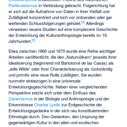
Partikularismus
in Verbindung gebracht. Folgerichtung hat
er sich auf die Aufnahme von Daten in ihrer Vielfalt und
Zufälligkeit konzentriert und sich vor ordnenden oder gar
[
4
]
wertenden Schlussfolgerungen gehütet.
Allerdings
verweisen neuere Studien auf eine komplexere Geschichte
der Entwicklung der Kulturanthropologie bereits im 19.
[
5
]
Jahrhundert.
Etwa zwischen 1860 und 1870 wurde eine Reihe wichtiger
Arbeiten veröffentlicht, die den „Naturvölkern“ jenseits ihrer
Idealisierung (beginnend mit
Bartolomé de las Casas
) als
„edle Wilde“ oder ihrer Charakterisierung als rückständig
und primitiv eine neue Rolle zubilligten. Sie wurden
nunmehr einbezogen in eine universale
Entwicklungsgeschichte
. Neben einer vergleichenden
Perspektive setzte sich unter dem Einfluss des
Darwinismus
in der Biologie und Anthropologie und der
Erkenntnisse
Charles Lyells
zur Erdgeschichte der
Entwicklungsgedanke in der sich neu konstituierenden
Ethnologie durch. Den Gedanken, den Ursprung der
gegenwärtigen Kultur in den alten und exotischen