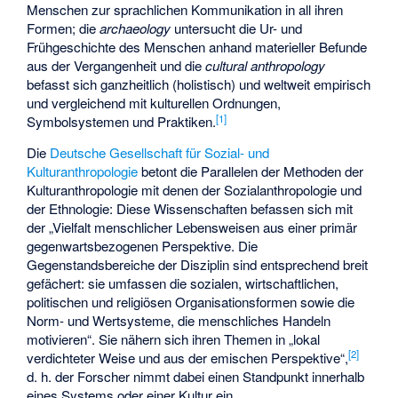
Menschen zur sprachlichen Kommunikation in all ihren
Formen; die
archaeology
untersucht die Ur- und
Frühgeschichte des Menschen anhand materieller Befunde
aus der Vergangenheit und die
cultural anthropology
befasst sich ganzheitlich (holistisch) und weltweit empirisch
und vergleichend mit kulturellen Ordnungen,
[
1
]
Symbolsystemen und Praktiken.
Die
Deutsche Gesellschaft für Sozial- und
Kulturanthropologie
betont die Parallelen der Methoden der
Kulturanthropologie mit denen der Sozialanthropologie und
der Ethnologie: Diese Wissenschaften befassen sich mit
der „Vielfalt menschlicher Lebensweisen aus einer primär
gegenwartsbezogenen Perspektive. Die
Gegenstandsbereiche der Disziplin sind entsprechend breit
gefächert: sie umfassen die sozialen, wirtschaftlichen,
politischen und religiösen Organisationsformen sowie die
Norm- und Wertsysteme, die menschliches Handeln
motivieren“. Sie nähern sich ihren Themen in „lokal
[
2
]
verdichteter Weise und aus der emischen Perspektive“,
d. h. der Forscher nimmt dabei einen Standpunkt innerhalb
eines Systems oder einer Kultur ein.