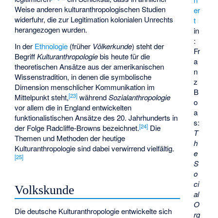
Weise anderen kulturanthropologischen Studien
er
widerfuhr, die zur Legitimation kolonialen Unrechts
t
herangezogen wurden.
in
:
In der
Ethnologie
(früher
Völkerkunde
) steht der
Fr
Begriff
Kulturanthropologie
bis heute für die
a
theoretischen Ansätze aus der amerikanischen
n
Wissenstradition, in denen die symbolische
z
Dimension menschlicher Kommunikation im
B
[
23
]
Mittelpunkt steht,
während
Sozialanthropologie
o
vor allem die in England entwickelten
a
funktionalistischen Ansätze des 20. Jahrhunderts in
s:
[
24
]
der Folge Radcliffe-Browns bezeichnet.
Die
T
Themen und Methoden der heutige
h
Kulturanthropologie sind dabei verwirrend vielfältig.
e
[
25
]
S
o
ci
Volkskunde
al
O
Die deutsche Kulturanthropologie entwickelte sich
rg