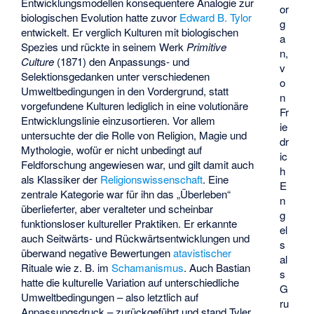
Entwicklungsmodellen konsequentere Analogie zur
or
biologischen Evolution hatte zuvor
Edward B. Tylor
g
entwickelt. Er verglich Kulturen mit biologischen
a
Spezies und rückte in seinem Werk
Primitive
n,
Culture
(1871) den Anpassungs- und
v
Selektionsgedanken unter verschiedenen
o
Umweltbedingungen in den Vordergrund, statt
n
vorgefundene Kulturen lediglich in eine volutionäre
Fr
Entwicklungslinie einzusortieren. Vor allem
ie
untersuchte der die Rolle von Religion, Magie und
dr
Mythologie, wofür er nicht unbedingt auf
ic
Feldforschung angewiesen war, und gilt damit auch
h
als Klassiker der
Religionswissenschaft
. Eine
E
zentrale Kategorie war für ihn das „Überleben“
n
überlieferter, aber veralteter und scheinbar
g
funktionsloser kultureller Praktiken. Er erkannte
el
auch Seitwärts- und Rückwärtsentwicklungen und
s
überwand negative Bewertungen
atavistischer
al
Rituale wie z. B. im
Schamanismus
. Auch Bastian
s
hatte die kulturelle Variation auf unterschiedliche
G
Umweltbedingungen – also letztlich auf
ru
Anpassungsdruck – zurückgeführt und stand Tyler