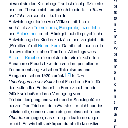
obwohl sie den Kulturbegriff selbst nicht präzisierte
ol
und ihre Thesen nicht empirisch fundierte. In
Totem
fs
und Tabu
versucht er, kulturelle
ta
Entwicklungsstadien von Völkern mit ihrem
n
Verhältnis zu
Totemismus
,
Exogamie
,
Inzesttabu
z
und
Animismus
durch Rückgriff auf die psychische
m
Entwicklung des Kindes zu klären und vergleicht die
it
„Primitiven“ mit
Neurotikern
. Damit steht auch er in
W
der evolutionistischen Tradition. Allerdings wies
ol
Alfred L. Kroeber
die meisten der vieldiskutierten
fs
Annahmen Freuds bzw. den von ihm postulierten
m
Zusammenhang zwischen Totemismus und
a
[
17
]
Exogamie schon 1920 zurück.
In
Das
s
Unbehagen an der Kultur
hebt Freud den Preis für
k
den kulturellen Fortschritt in Form zunehmender
e
Glückseinbußen durch Versagung von
n
Triebbefriedigung und wachsender Schuldgefühle
(
hervor. Den Trieben (dem
Es
) stellt er nicht nur das
W
individuelle, sondern auch ein gemeinschaftliches
al
Über-Ich
entgegen, das strenge Idealforderungen
a
erhebt. Es wird oft verkörpert durch die kollektive
s'