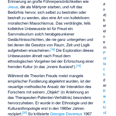
Erinnerung an große Führerpersönlichkeiten wie
a
Jesus
, die als Märtyrer starben, und ruft das
x
Bedürfnis hervor, sich selbst zu bestrafen oder
a
)
bestraft zu werden, also eine Art von kollektivem
b
moralischen Masochismus
. Das verdrängte, teils
ei
kollektive Unbewusste ist für Freud ein
ei
Sammelsurium solch herabgesunkener
n
Gedächtnisschichten, die nie ganz untergehen und
e
bei denen die Gesetze von Raum, Zeit und Logik
m
[
18
]
aufgehoben ersacheinen.
Die Exploration dieses
P
Unbewussten ähnelt nach Freud dem
ot
ethnologischen Vorgehen bei der Erforschung einer
la
[
19
]
fremden Kultur (in das „innere Ausland“).
c
h
Während die Theorien Freuds meist mangels
d
empirischer Fundierung abgelehnt wurden, ist der
er
neuartige methodische Ansatz der Interaktion des
K
Forschers mit seinem „Objekt“ (in Anlehnung an
w
das Therapeuten-Patienten-Verhältnis) besonders
a
hervorzuheben. Er wurde in der Ethnologie und der
ki
Kulturanthropologie erst in den 1960er Jahren
ut
[
20
]
rezipiert.
So kritisierte
Georges Devereux
1967