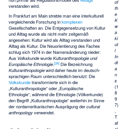
of
verstanden wird.
th
e
In Frankfurt am Main strebte man eine interkulturell
K
vergleichende Forschung in
komplexen
w
Gesellschaften an. Die Entgegensetzung von Kultur
a
und Alltag wurde als nicht mehr zeitgemäß
ki
angesehen: Kultur wird als Alltag verstanden und
ut
Alltag als Kultur. Die Neuorientierung des Faches
l
schlug sich 1974 in der Namensänderung nieder:
In
Aus
Volkskunde
wurde
Kulturanthropologie und
di
[
26
]
Europäische Ethnologie
.
Die Bezeichnung
a
Kulturanthropologie
wird daher heute im deutsch­
n
sprachigen Raum unterschiedlich benutzt: Die
s
Volkskunde
transformierte sich in die
(1
„Kulturanthropologie“ oder „Europäische
8
Ethnologie“, während die Ethnologie (Völkerkunde)
9
den Begriff „Kulturanthropologie“ weiterhin im Sinne
7)
der nordamerikanischen Ausprägung der
cultural
,
anthropology
verwendet.
T
af
el