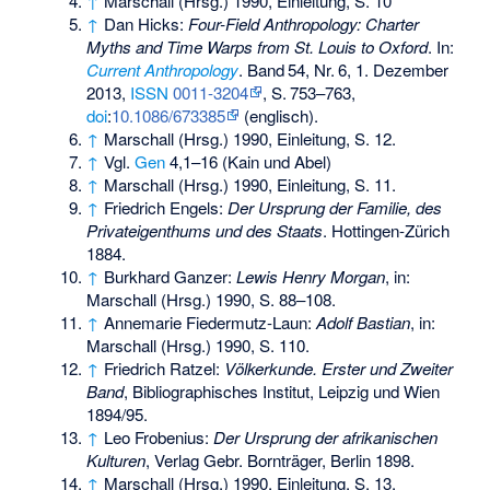
↑
Marschall (Hrsg.) 1990, Einleitung, S. 10
↑
Dan Hicks:
Four-Field Anthropology: Charter
Myths and Time Warps from St. Louis to Oxford
. In:
Current Anthropology
.
Band
54
,
Nr.
6
, 1. Dezember
2013,
ISSN
0011-3204
,
S.
753–763
,
doi
:
10.1086/673385
(englisch).
↑
Marschall (Hrsg.) 1990, Einleitung, S. 12.
↑
Vgl.
Gen
4,1–16 (Kain und Abel)
↑
Marschall (Hrsg.) 1990, Einleitung, S. 11.
↑
Friedrich Engels:
Der Ursprung der Familie, des
Privateigenthums und des Staats
. Hottingen-Zürich
1884.
↑
Burkhard Ganzer:
Lewis Henry Morgan
, in:
Marschall (Hrsg.) 1990, S. 88–108.
↑
Annemarie Fiedermutz-Laun:
Adolf Bastian
, in:
Marschall (Hrsg.) 1990, S. 110.
↑
Friedrich Ratzel:
Völkerkunde. Erster und Zweiter
Band
, Bibliographisches Institut, Leipzig und Wien
1894/95.
↑
Leo Frobenius:
Der Ursprung der afrikanischen
Kulturen
, Verlag Gebr. Bornträger, Berlin 1898.
↑
Marschall (Hrsg.) 1990, Einleitung, S. 13.