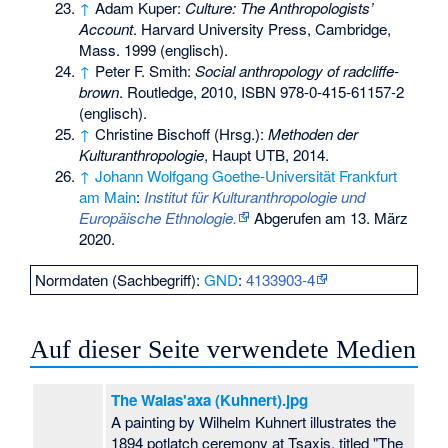
↑
Adam Kuper:
Culture: The Anthropologists’
Account
. Harvard University Press, Cambridge,
Mass. 1999 (englisch).
↑
Peter F. Smith:
Social anthropology of radcliffe-
brown
. Routledge, 2010,
ISBN 978-0-415-61157-2
(englisch).
↑
Christine Bischoff (Hrsg.):
Methoden der
Kulturanthropologie
, Haupt UTB, 2014.
↑
Johann Wolfgang Goethe-Universität Frankfurt
am Main
:
Institut für Kulturanthropologie und
Europäische Ethnologie.
Abgerufen am 13. März
2020.
Normdaten (Sachbegriff):
GND
:
4133903-4
Auf dieser Seite verwendete Medien
The Walas'axa (Kuhnert).jpg
A painting by Wilhelm Kuhnert illustrates the
1894 potlatch ceremony at Tsaxis, titled "The