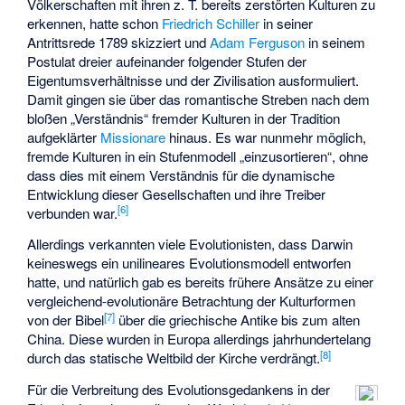
Völkerschaften mit ihren z. T. bereits zerstörten Kulturen zu
erkennen, hatte schon
Friedrich Schiller
in seiner
Antrittsrede 1789 skizziert und
Adam Ferguson
in seinem
Postulat dreier aufeinander folgender Stufen der
Eigentumsverhältnisse und der Zivilisation ausformuliert.
Damit gingen sie über das romantische Streben nach dem
bloßen „Verständnis“ fremder Kulturen in der Tradition
aufgeklärter
Missionare
hinaus. Es war nunmehr möglich,
fremde Kulturen in ein Stufenmodell „einzusortieren“, ohne
dass dies mit einem Verständnis für die dynamische
Entwicklung dieser Gesellschaften und ihre Treiber
[
6
]
verbunden war.
Allerdings verkannten viele Evolutionisten, dass Darwin
keineswegs ein unilineares Evolutionsmodell entworfen
hatte, und natürlich gab es bereits frühere Ansätze zu einer
vergleichend-evolutionäre Betrachtung der Kulturformen
[
7
]
von der Bibel
über die griechische Antike bis zum alten
China. Diese wurden in Europa allerdings jahrhundertelang
[
8
]
durch das statische Weltbild der Kirche verdrängt.
Für die Verbreitung des Evolutionsgedankens in der