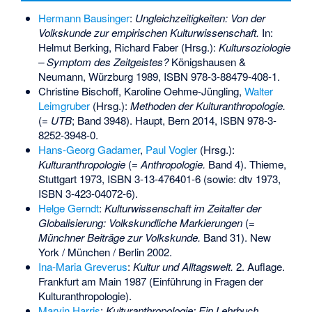
Hermann Bausinger
:
Ungleichzeitigkeiten: Von der
Volkskunde zur empirischen Kulturwissenschaft.
In:
Helmut Berking, Richard Faber (Hrsg.):
Kultursoziologie
– Symptom des Zeitgeistes?
Königshausen &
Neumann, Würzburg 1989,
ISBN 978-3-88479-408-1
.
Christine Bischoff, Karoline Oehme-Jüngling,
Walter
Leimgruber
(Hrsg.):
Methoden der Kulturanthropologie.
(=
UTB
; Band 3948). Haupt, Bern 2014,
ISBN 978-3-
8252-3948-0
.
Hans-Georg Gadamer
,
Paul Vogler
(Hrsg.):
Kulturanthropologie
(=
Anthropologie.
Band 4). Thieme,
Stuttgart 1973,
ISBN 3-13-476401-6
(sowie: dtv 1973,
ISBN 3-423-04072-6
).
Helge Gerndt
:
Kulturwissenschaft im Zeitalter der
Globalisierung: Volkskundliche Markierungen
(=
Münchner Beiträge zur Volkskunde.
Band 31). New
York / München / Berlin 2002.
Ina-Maria Greverus
:
Kultur und Alltagswelt.
2. Auflage.
Frankfurt am Main 1987 (Einführung in Fragen der
Kulturanthropologie).
Marvin Harris
:
Kulturanthropologie: Ein Lehrbuch.