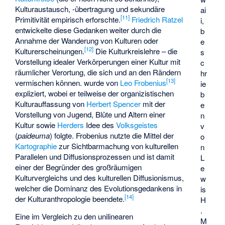
Kulturaustausch, -übertragung und sekundäre
ai
[
11
]
Primitivität empirisch erforschte.
Friedrich Ratzel
i,
entwickelte diese Gedanken weiter durch die
b
Annahme der Wanderung von Kulturen oder
e
[
12
]
Kulturerscheinungen.
Die Kulturkreislehre – die
s
Vorstellung idealer Verkörperungen einer Kultur mit
c
räumlicher Verortung, die sich und an den Rändern
hr
[
13
]
vermischen können. wurde von
Leo Frobenius
ie
expliziert, wobei er teilweise der organizistischen
b
Kulturauffassung von
Herbert Spencer
mit der
e
Vorstellung von Jugend, Blüte und Altern einer
n
Kultur sowie
Herders
Idee des
Volksgeistes
v
(
paideuma
) folgte. Frobenius nutzte die Mittel der
o
Kartographie
zur Sichtbarmachung von kulturellen
n
Parallelen und Diffusionsprozessen und ist damit
L
einer der Begründer des großräumigen
e
Kulturvergleichs und des kulturellen Diffusionismus,
w
welcher die Dominanz des Evolutionsgedankens in
is
[
14
]
der Kulturanthropologie beendete.
H
.
Eine im Vergleich zu den unilinearen
M