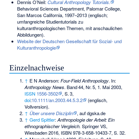
Dennis O’Neil:
Cultural Anthropology Tutorials.
Behavioral Sciences Department, Palomar College,
San Marcos California, 1997–2013 (englisch;
umfangreiche Studientutorials zu
kulturanthropologischen Themen, mit anschaulichen
Abbildungen).
Website der Deutschen Gesellschaft für Sozial- und
Kulturanthropologie
Einzelnachweise
↑
E N Anderson:
Four-Field Anthropology
. In:
Anthropology News
.
Band
44
,
Nr.
5
, 1. Mai 2003,
ISSN
1556-3502
,
S.
3
,
doi
:
10.1111/an.2003.44.5.3.2
(englisch,
Vollversion).
↑
Über unsere Disziplin
, auf dgska.de
↑
Gerd Spittler
:
Anthropologie der Arbeit: Ein
ethnographischer Vergleich.
Springer VS,
Wiesbaden 2016,
ISBN 978-3-658-10433-7
, S. 32.