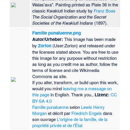
Walas'axa". Painting printed as Plate 36 in the
classic Kwakiutl Indian study by
Franz Boas
The Social Organization and the Secret
Societies of the Kwakiutl Indians
(1897).
Famille punaluenne.png
Autor/Urheber:
This image has been made
by
Zorion
(User:Zorion) and released under
the licenses stated above. You are free to use
this image for any purpose without restriction
as long as you credit me as author, follow the
terms of license and cite Wikimedia
Commons as site.
If you alter, transform, or build upon this work,
would you mind
leaving me a message on
this page
in English. Thank you.,
Lizenz:
CC
BY-SA 4.0
Famille punaluenne
selon
Lewis Henry
Morgan
et décrit par
Friedrich Engels
dans
son ouvrage
L'origine de la famille, de la
propriété privée et de l'État