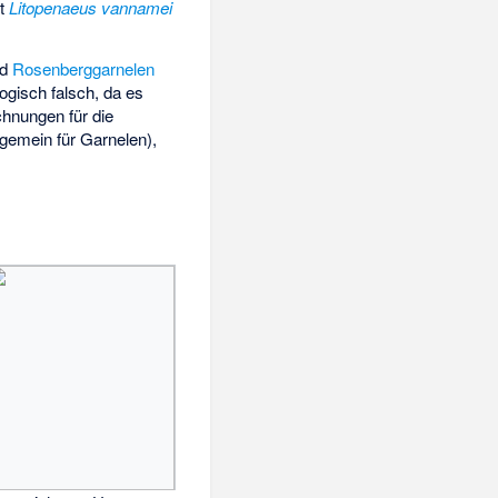
rt
Litopenaeus vannamei
nd
Rosenberggarnelen
ogisch falsch, da es
chnungen für die
lgemein für Garnelen),