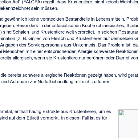
tion Act“ (FALCPA) regelt, dass Krustentiere, nicht jedoch Weichtiere
fe gekennzeichnet sein müssen.
nd gewöhnlich keine versteckten Bestandteile in Lebensmitteln. Pro
rgeben. Besonders in der ostasiatischen Küche (chinesisches, thail
sind Schalen- und Krustentiere weit verbreitet. In solchen Restaura
nation (z. B. Grillen von Fleisch und Krustentieren auf demselben Gri
Angaben des Servicepersonals aus Unkenntnis. Das Problem ist, das
i Menschen mit einer entsprechenden Allergie schwerste Reaktione
ereits allergisch, wenn sie Krustentiere nur berühren oder Dampf v
die bereits schwere allergische Reaktionen gezeigt haben, wird gerat
und Adrenalin zur Notfallbehandlung mit sich zu führen.
himitat, enthält häufig Extrakte aus Krustentieren, um es
sind auf dem Etikett vermerkt. In diesem Fall ist es für