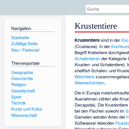
Krustentiere
Navigation
Startseite
Krustentiere
sind in der
Küc
Zufällige Seite
(Crustacea). In der
Kochkun
Neu / Featured
Begriff Krebstiere durchges
Schalentieren
der Kategorie
Themenportale
Krusten- und Schalentiere
).
shellfish
Schalen- und Krust
Geographie
Weichtiere
zusammengefasst;
Geschichte
Meeresfrüchten
.
Religion
Gesellschaft
Die in Europa meistverkaufte
Sport
Ausnahmen zählen alle Krust
Technik
Decapoda). Die Krustentiere
Kunst und Kultur
bei den Fischen sowohl im
S
Wissenschaft
Garnelen werden Arten der
H
Süßwasser lebenden
Flussk
Wesentlich seltener im Geb