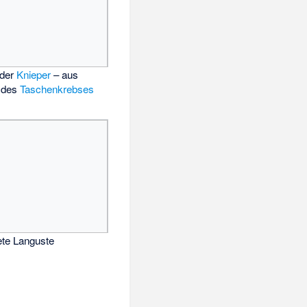
nder
Knieper
– aus
 des
Taschenkrebses
ete Languste