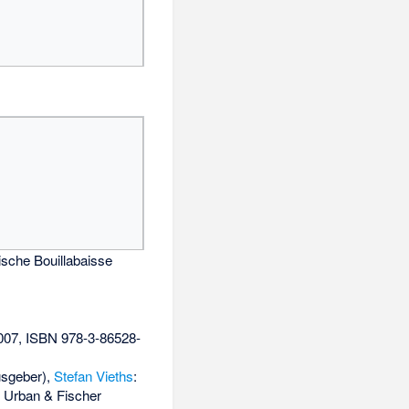
nische Bouillabaisse
007,
ISBN 978-3-86528-
usgeber),
Stefan Vieths
:
Urban & Fischer