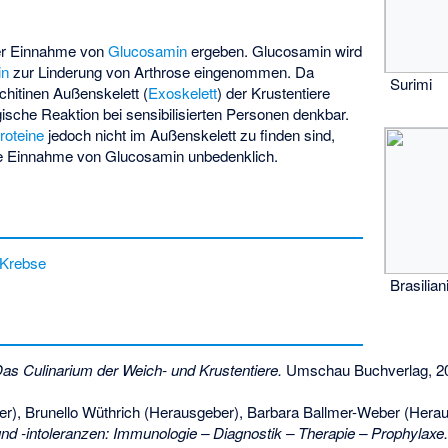
der Einnahme von
Glucosamin
ergeben. Glucosamin wird
in
zur Linderung von Arthrose eingenommen. Da
Surimi
hitinen Außenskelett (
Exoskelett
) der Krustentiere
gische Reaktion bei sensibilisierten Personen denkbar.
roteine
jedoch nicht im Außenskelett zu finden sind,
 die Einnahme von Glucosamin unbedenklich.
 Krebse
Brasilia
as Culinarium der Weich- und Krustentiere.
Umschau Buchverlag, 2
er), Brunello Wüthrich (Herausgeber), Barbara Ballmer-Weber (Hera
und -intoleranzen: Immunologie – Diagnostik – Therapie – Prophylaxe.