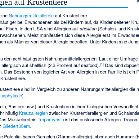
gien auf Krustentiere
A
eine
Nahrungsmittelallergie
auf Krustentiere
tt häufiger bei Erwachsenen als bei Kindern auf, da Kinder seltener Kr
auf Fisch. In den USA sind Allergien auf
shellfish
(Schalen- und Krust
 Erwachsenen. Meist manifestiert sich diese Allergie erst im Erwachse
n als Männer von dieser Allergie betroffen. Unter Kindern sind Jun
zu den acht häufigsten Nahrungsmittelallergenen. Laut einer Umfrage
[
1
]
llergisch auf shellfish (2,3 Prozent auf seafood).
Das sind doppelt 
. Das Bestehen von jeglicher Art von Allergien in der Familie ist ein R
 Krustentiere.
rustentiere sind im Vergleich zu anderen Nahrungsmittelallergien die 
naphylaxie
).
n, Austern usw.) und Krustentiere in ihrer biologischen Verwandtschaf
ehr häufig
Kreuzallergien
zwischen Krustentierallergien und Schalentier
 Das Muskelprotein
Tropomyosin
ist das auslösende Allergen. Tropomy
en
Gliederfüßern
.
de Potential haben Garnelen (Garnelenallergie), aber auch Hummer (