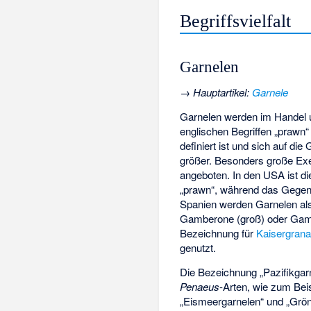
Begriffsvielfalt
Garnelen
→
Hauptartikel
:
Garnele
Garnelen werden im Handel 
englischen Begriffen „prawn“
definiert ist und sich auf di
größer. Besonders große Ex
angeboten. In den USA ist di
„prawn“, während das Gegent
Spanien werden Garnelen a
Gamberone (groß) oder Gambere
Bezeichnung für
Kaisergrana
genutzt.
Die Bezeichnung „Pazifikgarn
Penaeus
-Arten, wie zum Beis
„Eismeergarnelen“ und „Grön