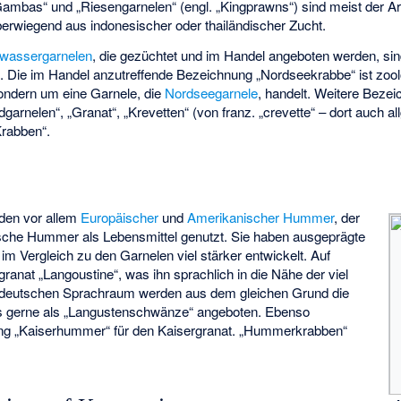
Gambas“ und „Riesengarnelen“ (engl. „Kingprawns“) sind meist der A
rwiegend aus indonesischer oder thailändischer Zucht.
wassergarnelen
, die gezüchtet und im Handel angeboten werden, si
). Die im Handel anzutreffende Bezeichnung „Nordseekrabbe“ ist zool
sondern um eine Garnele, die
Nordseegarnele
, handelt. Weitere Bezei
arnelen“, „Granat“, „Krevetten“ (von franz. „crevette“ – dort auch al
Krabben“.
den vor allem
Europäischer
und
Amerikanischer Hummer
, der
sche Hummer
als Lebensmittel genutzt. Sie haben ausgeprägte
 im Vergleich zu den Garnelen viel stärker entwickelt. Auf
ranat „Langoustine“, was ihn sprachlich in die Nähe der viel
m deutschen Sprachraum werden aus dem gleichen Grund die
 gerne als „Langustenschwänze“ angeboten. Ebenso
nung „Kaiserhummer“ für den Kaisergranat. „Hummerkrabben“