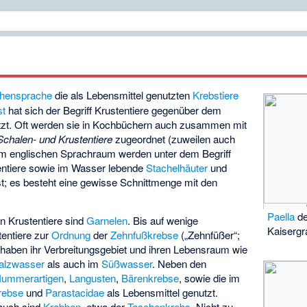
hensprache
die als Lebensmittel genutzten
Krebstiere
st
hat sich der Begriff Krustentiere gegenüber dem
etzt. Oft werden sie in Kochbüchern auch zusammen mit
Schalen- und Krustentiere
zugeordnet (zuweilen auch
 Im englischen Sprachraum werden unter dem Begriff
entiere sowie im Wasser lebende
Stachelhäuter
und
 es besteht eine gewisse Schnittmenge mit den
Paella
de
n Krustentiere sind
Garnelen
. Bis auf wenige
Kaisergr
entiere zur
Ordnung
der
Zehnfußkrebse
(„Zehnfüßer“;
 haben ihr Verbreitungsgebiet und ihren Lebensraum wie
alzwasser
als auch im
Süßwasser
. Neben den
ummerartigen
,
Langusten
,
Bärenkrebse
, sowie die im
rebse
und
Parastacidae
als Lebensmittel genutzt.
rauch sind
Krabben
, etwa der
Taschenkrebs
. Nicht zu