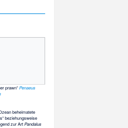
iger prawn“
Penaeus
n
n Ozean beheimatete
ps“ beziehungsweise
egend zur Art
Pandalus