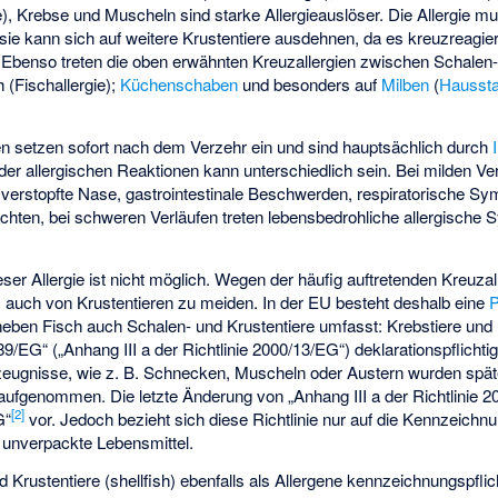
), Krebse und Muscheln sind starke Allergieauslöser. Die Allergie mus
sie kann sich auf weitere Krustentiere ausdehnen, da es kreuzreagie
t. Ebenso treten die oben erwähnten Kreuzallergien zwischen Schalen-
 (Fischallergie);
Küchenschaben
und besonders auf
Milben
(
Haussta
en setzen sofort nach dem Verzehr ein und sind hauptsächlich durch
der allergischen Reaktionen kann unterschiedlich sein. Bei milden Ve
ne verstopfte Nase, gastrointestinale Beschwerden, respiratorische 
chten, bei schweren Verläufen treten lebensbedrohliche allergische
ser Allergie ist nicht möglich. Wegen der häufig auftretenden Kreuzall
s auch von Krustentieren zu meiden. In der EU besteht deshalb eine
P
 neben Fisch auch Schalen- und Krustentiere umfasst: Krebstiere und
/89/EG“ („Anhang III a der Richtlinie 2000/13/EG“) deklarationspflichti
zeugnisse, wie z. B. Schnecken, Muscheln oder Austern wurden später
aufgenommen. Die letzte Änderung von „Anhang III a der Richtlinie 2
[
2
]
G“
vor. Jedoch bezieht sich diese Richtlinie nur auf die Kennzeich
f unverpackte Lebensmittel.
 Krustentiere (shellfish) ebenfalls als Allergene kennzeichnungspflic