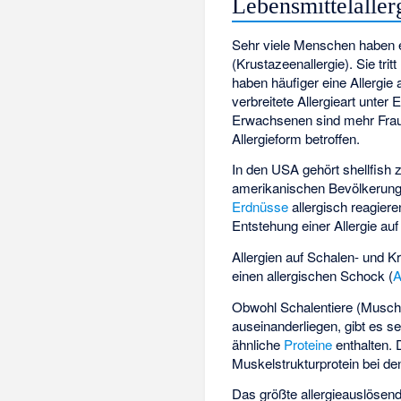
Lebensmittelaller
Sehr viele Menschen haben 
(Krustazeenallergie). Sie tri
haben häufiger eine Allergie 
verbreitete Allergieart unter
Erwachsenen sind mehr Fraue
Allergieform betroffen.
In den USA gehört shellfish 
amerikanischen Bevölkerung a
Erdnüsse
allergisch reagieren
Entstehung einer Allergie auf
Allergien auf Schalen- und K
einen allergischen Schock (
A
Obwohl Schalentiere (Muschel
auseinanderliegen, gibt es s
ähnliche
Proteine
enthalten.
Muskelstrukturprotein bei d
Das größte allergieauslösen