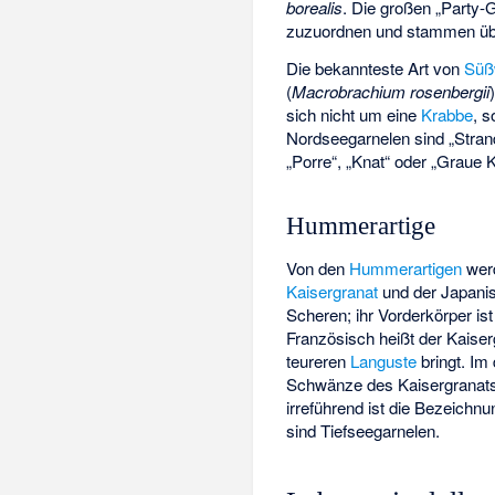
borealis
. Die großen „Party-
zuzuordnen und stammen übe
Die bekannteste Art von
Süß
(
Macrobrachium rosenbergii
sich nicht um eine
Krabbe
, 
Nordseegarnelen sind „Strandg
„Porre“, „Knat“ oder „Graue 
Hummerartige
Von den
Hummerartigen
wer
Kaisergranat
und der
Japani
Scheren; ihr Vorderkörper ist
Französisch heißt der Kaiserg
teureren
Languste
bringt. I
Schwänze des Kaisergranats
irreführend ist die Bezeich
sind
Tiefseegarnelen
.