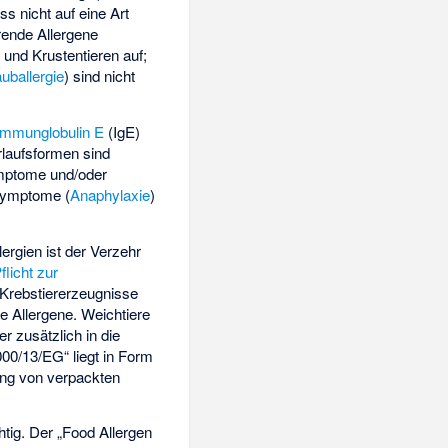
s nicht auf eine Art
rende Allergene
 und Krustentieren auf;
uballergie
) sind nicht
Immunglobulin E
(IgE)
rlaufsformen sind
Symptome und/oder
 Symptome (
Anaphylaxie
)
ergien ist der Verzehr
flicht zur
 Krebstiererzeugnisse
ge Allergene. Weichtiere
 zusätzlich in die
000/13/EG“ liegt in Form
nung von verpackten
htig. Der „Food Allergen