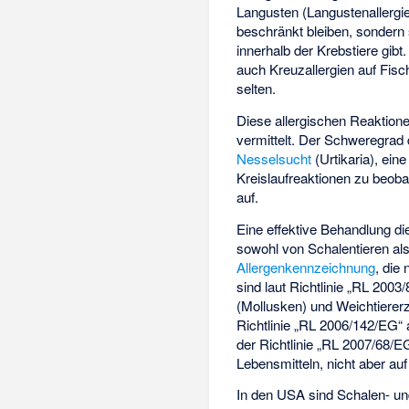
Langusten (Langustenallergie
beschränkt bleiben, sondern 
innerhalb der Krebstiere gib
auch Kreuzallergien auf Fisch
selten.
Diese allergischen Reaktion
vermittelt. Der Schweregrad 
Nesselsucht
(Urtikaria), ei
Kreislaufreaktionen zu beoba
auf.
Eine effektive Behandlung die
sowohl von Schalentieren al
Allergenkennzeichnung
, die
sind laut Richtlinie „RL 2003
(Mollusken) und Weichtierer
Richtlinie „RL 2006/142/EG“ 
der Richtlinie „RL 2007/68/E
Lebensmitteln, nicht aber au
In den USA sind Schalen- und