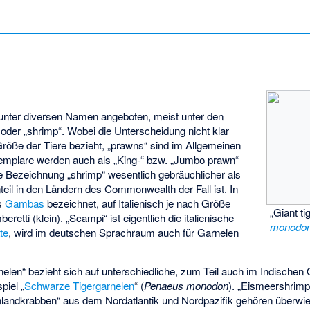
unter diversen Namen angeboten, meist unter den
 oder „shrimp“. Wobei die Unterscheidung nicht klar
e Größe der Tiere bezieht, „prawns“ sind im Allgemeinen
emplare werden auch als „King-“ bzw. „Jumbo prawn“
e Bezeichnung „shrimp“ wesentlich gebräuchlicher als
eil in den Ländern des Commonwealth der Fall ist. In
ls
Gambas
bezeichnet, auf Italienisch je nach Größe
„Giant t
tti (klein). „Scampi“ ist eigentlich die italienische
monodo
te
, wird im deutschen Sprachraum auch für Garnelen
elen“ bezieht sich auf unterschiedliche, zum Teil auch im Indische
piel „
Schwarze Tigergarnelen
“ (
Penaeus monodon
). „Eismeershrim
landkrabben“ aus dem Nordatlantik und Nordpazifik gehören überwi