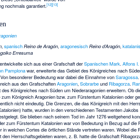
[
12
]
[
13
]
ng nochmals garantiert.
en
ragonien
n
,
spanisch
Reino de Aragón
,
aragonesisch
Reino d’Aragón
,
katalani
agoiko Erresuma
entwickelte sich aus einer Grafschaft der
Spanischen Mark
.
Alfons I.
on Pamplona
war, erweiterte das Gebiet des Königreiches nach Süde
. Von besonderer Bedeutung war dabei die Einnahme von
Saragossa
.
greich aus den Grafschaften
Aragonien
,
Sobrarbe
und
Ribagorza
.
Ra
 des Königreiches nach Süden um Niederaragonien erweitern. Ob di
e zum Königreich Aragonien bzw. zum Fürstentum Katalonien oder ge
entlich nicht eindeutig. Die Grenzen, die das Königreich mit den Herr
atalonien) hatte, wurden in den verschiedenen Testamenten Jakobs I
stgelegt. Sie blieben nach seinem Tod im Jahr 1276 weitgehend kon
er zum Fürstentum Katalonien war von Bedeutung in Bezug auf die 
r in welchen Cortes die örtlichen Stände vertreten waren. Wobei die
 den Herrschaftsgebieten waren, z. B. hatte die Grafschaft Ribagorz