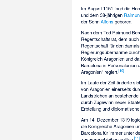
Im August 1151 fand die Hoc
und dem 38-jährigen
Raimund
der Sohn
Alfons
geboren.
Nach dem Tod Raimund Bere
Regentschaftsrat, dem auch K
Regentschaft für den damals 
Regierungsübernahme durch 
Königreich Aragonien und da
Barcelona in Personalunion u
[
10
]
Aragonien“ regiert.
Im Laufe der Zeit änderte si
von Aragonien einerseits dur
Landstrichen an bestehende 
durch Zugewinn neuer Staate
Erbteilung und diplomatische 
Am 14. Dezember 1319 legte J
die Königreiche Aragonien un
Barcelona für immer unter 
[
11
]
zusammenbleiben sollten.