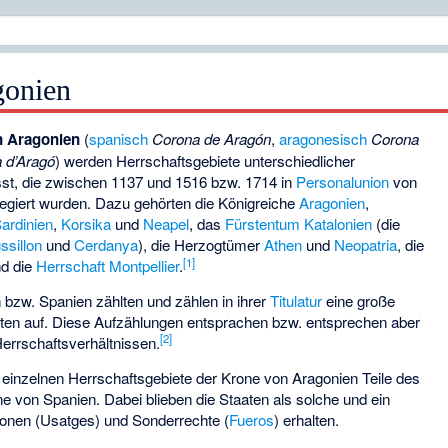
gonien
n Aragonien
(
spanisch
Corona de Aragón
,
aragonesisch
Corona
 d’Aragó
) werden Herrschaftsgebiete unterschiedlicher
st, die zwischen 1137 und 1516 bzw. 1714 in
Personalunion
von
egiert wurden. Dazu gehörten die Königreiche
Aragonien
,
ardinien
,
Korsika
und
Neapel
, das
Fürstentum Katalonien
(die
ssillon
und
Cerdanya
), die Herzogtümer
Athen
und
Neopatria
, die
[
1
]
nd die
Herrschaft Montpellier
.
 bzw. Spanien zählten und zählen in ihrer
Titulatur
eine große
ten auf. Diese Aufzählungen entsprachen bzw. entsprechen aber
[
2
]
Herrschaftsverhältnissen.
 einzelnen Herrschaftsgebiete der Krone von Aragonien Teile des
e von Spanien. Dabei blieben die Staaten als solche und ein
itionen (Usatges) und Sonderrechte (
Fueros
) erhalten.