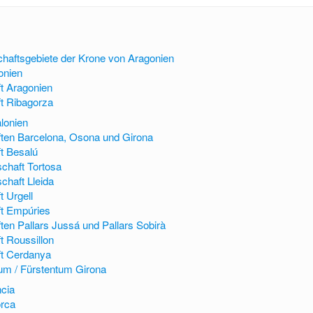
chaftsgebiete der Krone von Aragonien
onien
t Aragonien
t Ribagorza
lonien
ten Barcelona, Osona und Girona
t Besalú
chaft Tortosa
chaft Lleida
t Urgell
ft Empúries
ten Pallars Jussá und Pallars Sobirà
t Roussillon
ft Cerdanya
um / Fürstentum Girona
ncia
orca