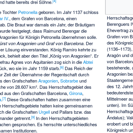
[
4
]
nd hatte bereits drei Söhne.
e Tochter
Petronella
geboren. Im Jahr 1137 schloss
Herrschaftsg
r IV.
, dem Grafen von Barcelona, einen
Berenguers I
 ab. Die Braut war damals ein Jahr, der Bräutigam
Ehevertrag z
 wurde festgelegt, dass Raimund Berengar die
Grafen von B
ragonien für Königin Petronella übernehmen solle.
des Königrei
ürst von Aragonien und Graf von Barcelona
. Der
(1136–1173),
ser Lösung einverstanden. König Ramiro kehrte zu
Aragón und d
ck, behielt aber den Titel „König von Aragonien“. Er
von Barcelon
efrau Agnes von Aquitanien zog sich in die
Abtei
bestehende, 
[
6
]
ück, wo sie im Jahr 1159 starb.
Das Reich der
Aragonien be
zur Zeit der Übernahme der Regentschaft durch
Staatengemei
s den Grafschaften
Aragonien
,
Sobrarbe
und
des 12. Jahrh
äche von 28.607 km². Das Herrschaftsgebiet des
bedeutendst
nd aus den Grafschaften Barcelona,
Girona
,
Mittelmeer au
[
7
]
a
.
Diese Grafschaften hatten zusammen eine
unten). Im S
 Herrschaftsgebiete hatten keine gemeinsamen
Herrschaftsge
ch die Grafschaften
Urgell
und Pallars bzw. das
Ándalus); Va
[
9
]
nander getrennt.
In den Herrschaftsgebieten
erobert und b
achen gesprochen. Es herrschte unterschiedliches
Königreich un
amen Institutionen.