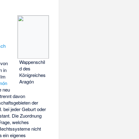
sch
Wappenschil
von
d des
n in
Königreiches
 Im
Aragón
món
e neu
trennt davon
schaftsgebieten der
. bei jeder Geburt oder
stant. Die Zuordnung
Frage, welches
 Rechtssysteme nicht
a ein eigenes