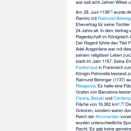
war seit acht Jahren Witwe u
[
5
]
Am 29. Juni 1136
wurde di
Ramiro mit
Raimund Berenga
Ehevertrag für seine Tochter
24 Jahre alt. In dem Vertrag
Regentschaft im Königreich A
Der Regent führte den Titel
F
Adel Aragoniens war mit die
seinem religiösen Leben zurü
starb im Jahr 1157. Seine Eh
Fontevraud
in Frankreich zur
Königin Petronella bestand 
Raimund Berengar (1137) au
Ribagorza
. Es hatte eine Fl
Grafen von Barcelona besta
Osona
,
Besalú
und
Cerdany
[
8
]
Fläche von 16.362 km².
Die
Grenzen, sondern waren dur
Reich der
Almoraviden
vonei
wurden unterschiedliche Spr
Recht. Es gab keine gemeins