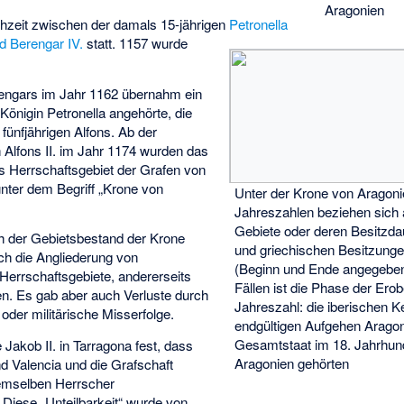
Aragonien
hzeit zwischen der damals 15-jährigen
Petronella
 Berengar IV.
statt. 1157 wurde
ngars im Jahr 1162 übernahm ein
önigin Petronella angehörte, die
fünfjährigen Alfons. Ab der
Alfons II. im Jahr 1174 wurden das
s Herrschaftsgebiet der Grafen von
nter dem Begriff „Krone von
Unter der Krone von Aragoni
Jahreszahlen beziehen sich 
Gebiete oder deren Besitzda
ch der Gebietsbestand der Krone
und griechischen Besitzunge
ch die Angliederung von
(Beginn und Ende angegeben
Herrschaftsgebiete, andererseits
Fällen ist die Phase der Er
n. Es gab aber auch Verluste durch
Jahreszahl: die iberischen K
oder militärische Misserfolge.
endgültigen Aufgehen Arago
Gesamtstaat im 18. Jahrhun
akob II. in Tarragona fest, dass
Aragonien gehörten
d Valencia und die Grafschaft
demselben Herrscher
Diese „Unteilbarkeit“ wurde von