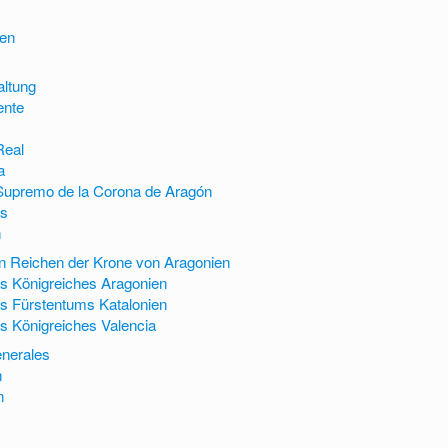
zen
altung
ente
Real
a
Supremo de la Corona de Aragón
as
n
en Reichen der Krone von Aragonien
s Königreiches Aragonien
s Fürstentums Katalonien
s Königreiches Valencia
enerales
n
n