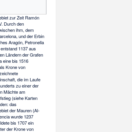
ebiet zur Zeit Ramón
V. Durch den
wischen ihm, dem
arcelona, und der Erbin
ches Aragón, Petronella
 entstand 1137 aus
en Ländern der Grafen
a eine bis 1516
als Krone von
zeichnete
nschaft, die im Laufe
underts zu einer der
en Mächte am
fstieg (siehe Karten
üden: das
biet der Mauren (Al-
lencia wurde 1237
ildete bis 1707 ein
ter der Krone von