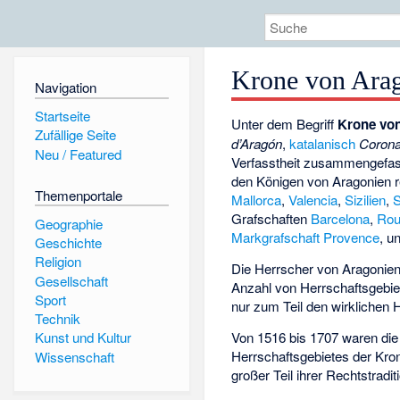
Krone von Ara
Navigation
Startseite
Unter dem Begriff
Krone vo
Zufällige Seite
d’Aragón
,
katalanisch
Corona
Neu / Featured
Verfasstheit zusammengefas
den Königen von Aragonien r
Themenportale
Mallorca
,
Valencia
,
Sizilien
,
S
Grafschaften
Barcelona
,
Rou
Geographie
Markgrafschaft Provence
, u
Geschichte
Religion
Die Herrscher von Aragonien
Gesellschaft
Anzahl von Herrschaftsgebie
Sport
nur zum Teil den wirklichen 
Technik
Von 1516 bis 1707 waren die
Kunst und Kultur
Herrschaftsgebietes der Kron
Wissenschaft
großer Teil ihrer Rechtstrad