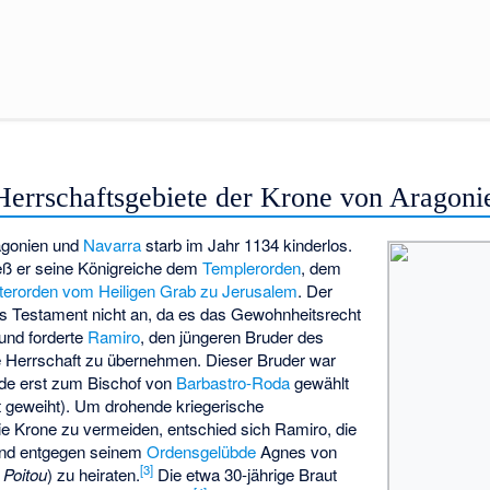
Herrschaftsgebiete der Krone von Aragoni
gonien und
Navarra
starb im Jahr 1134 kinderlos.
ieß er seine Königreiche dem
Templerorden
, dem
tterorden vom Heiligen Grab zu Jerusalem
. Der
s Testament nicht an, da es das Gewohnheitsrecht
und forderte
Ramiro
, den jüngeren Bruder des
ie Herrschaft zu übernehmen. Dieser Bruder war
de erst zum Bischof von
Barbastro-Roda
gewählt
t geweiht). Um drohende kriegerische
 Krone zu vermeiden, entschied sich Ramiro, die
und entgegen seinem
Ordensgelübde
Agnes von
[
3
]
 Poitou
) zu heiraten.
Die etwa 30-jährige Braut