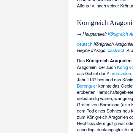
Alfons IV. nach seiner Krönu
Königreich Aragoni
→
Hauptartikel
:
Königreich A
deutsch
Königreich Aragonie
Regne d’Aragó
,
baskisch
Ar
Das
Königreich Aragonien
Aragonien, der auch
König v
das Gebiet der
Almoraviden
Jahr 1137 bestand das Köni
Berenguer
konnte das Gebiet
eroberten Herrschaftsgebiet
selbständig waren, war geleg
Grafen von Barcelona (also K
dem Tod eines Sohnes neu fe
zum Königreich Aragonien od
Rechtssystem gültig war ode
unbedingt deckungsgleich mit