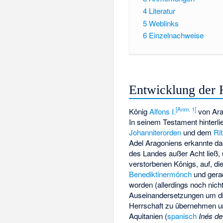
4
Literatur
5
Weblinks
6
Einzelnachweise
Entwicklung der 
[
Anm. 1
]
König
Alfons I.
von Ara
In seinem Testament hinterl
Johanniterorden
und dem
Ri
Adel Aragoniens erkannte da
des Landes außer Acht ließ, 
verstorbenen Königs, auf, d
Benediktinermönch
und gera
worden (allerdings noch nich
Auseinandersetzungen um die
Herrschaft zu übernehmen 
Aquitanien (
spanisch
Inés de