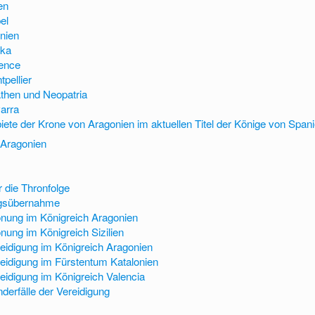
en
el
inien
ika
vence
pellier
then und Neopatria
arra
iete der Krone von Aragonien im aktuellen Titel der Könige von Span
 Aragonien
r die Thronfolge
gsübernahme
nung im Königreich Aragonien
nung im Königreich Sizilien
eidigung im Königreich Aragonien
eidigung im Fürstentum Katalonien
eidigung im Königreich Valencia
derfälle der Vereidigung