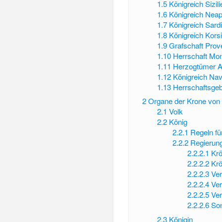
1.5
Königreich Sizili
1.6
Königreich Neap
1.7
Königreich Sard
1.8
Königreich Kors
1.9
Grafschaft Pro
1.10
Herrschaft Mont
1.11
Herzogtümer A
1.12
Königreich Nav
1.13
Herrschaftsgeb
2
Organe der Krone von
2.1
Volk
2.2
König
2.2.1
Regeln fü
2.2.2
Regierun
2.2.2.1
Krö
2.2.2.2
Krö
2.2.2.3
Ver
2.2.2.4
Ver
2.2.2.5
Ver
2.2.2.6
Son
2.3
Königin