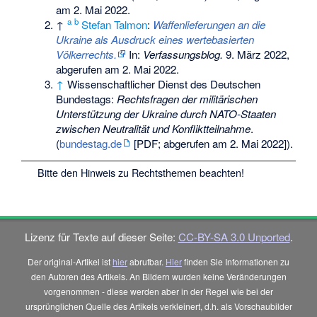
am 2. Mai 2022
.
a
b
↑
Stefan Talmon
:
Waffenlieferungen an die
Ukraine als Ausdruck eines wertebasierten
Völkerrechts.
In:
Verfassungsblog.
9. März 2022,
abgerufen am 2. Mai 2022
.
↑
Wissenschaftlicher Dienst des Deutschen
Bundestags
:
Rechtsfragen der militärischen
Unterstützung der Ukraine durch NATO-Staaten
zwischen Neutralität und Konfliktteilnahme
.
(
bundestag.de
[PDF; abgerufen am 2. Mai 2022]).
Bitte den
Hinweis zu Rechtsthemen
beachten!
Lizenz für Texte auf dieser Seite:
CC-BY-SA 3.0 Unported
.
Der original-Artikel ist
hier
abrufbar.
Hier
finden Sie Informationen zu
den Autoren des Artikels. An Bildern wurden keine Veränderungen
vorgenommen - diese werden aber in der Regel wie bei der
ursprünglichen Quelle des Artikels verkleinert, d.h. als Vorschaubilder