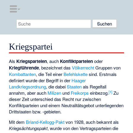
Kriegspartei
Als
Kriegsparteien
, auch
Konfliktparteien
oder
Kriegführende
, bezeichnet das
Völkerrecht
Gruppen von
Kombattanten
, die Teil einer
Befehlskette
sind. Erstmals
definiert wurde der Begriff in der
Haager
Landkriegsordnung
, die dabei
Staaten
als Regelfall
[1]
annahm, aber auch
Milizen
und
Freikorps
einbezog.
Zu
dieser Zeit unterschied das Recht nur zwischen
Konfliktparteien und einem Neutralitätsgebot unterliegenden
Drittstaaten bzw. -gebieten.
Mit dem
Briand-Kellogg-Pakt
von 1928, auch bekannt als
Kriegsächtungspakt
, wurde von den Vertragsparteien die