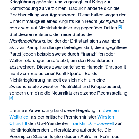
Kriegführung geächtet und zugesagt, auf Krieg zur
Konfliktlösung zu verzichten. Dadurch änderte sich die
Rechtsstellung von Aggressoren. Diese hatten wegen der
Unrechtmäßigkeit eines Angriffs kein Recht (
ex injuria jus
[2]
non oritur
) auf Nichtdiskriminierung gegenüber Dritten.
Stattdessen entstand der neue Status der
Nichtkriegführung
, bei der der Drittstaat sich zwar nicht
aktiv an Kampfhandlungen beteiligen darf, die angegriffene
Partei jedoch beispielsweise durch Finanzhilfen oder
Waffenlieferungen unterstützt, um den Rechtsbruch
abzuwehren. Dieses zwar parteiische Handeln führt somit
nicht zum Status einer Konfliktpartei. Bei der
Nichtkriegführung handelt es sich nicht um eine
Zwischenstufe zwischen Neutralität und Kriegszustand,
sondern um eine die Neutralität ersetzende Rechtsstellung.
[3]
Erstmals Anwendung fand diese Regelung im
Zweiten
Weltkrieg
, als der britische Premierminister
Winston
Churchill
den US-Präsidenten
Franklin D. Roosevelt
zur
nichtkriegführenden Unterstützung aufforderte. Die
Vereinigten Staaten folgten diesem Aufruf im Form des