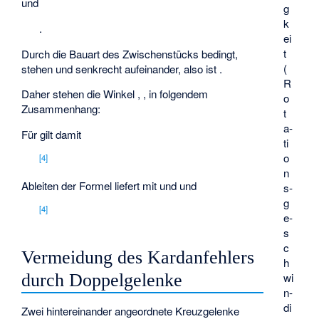
und
g
k
.
ei
t
Durch die Bauart des Zwischenstücks bedingt,
(
stehen
und
senkrecht aufeinander, also ist
.
R
Daher stehen die Winkel
,
,
in folgendem
o­
Zusammenhang:
t
a­
Für
gilt damit
ti
o
[
4
]
n
Ableiten der Formel liefert mit
und
und
s­
g
[
4
]
e­
s
c
Vermeidung des Kardanfehlers
h
wi
durch Doppelgelenke
n­
di
Zwei hintereinander angeordnete Kreuzgelenke