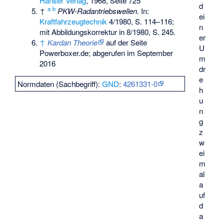
Hanser Verlag
, 1968, Seite 725
d
a
b
↑
PKW-Radantriebswellen.
In:
ei
Kraftfahrzeugtechnik
4/1980, S. 114–116;
n
mit Abbildungskorrektur in 8/1980, S. 245.
er
↑
Kardan Theorie
auf der Seite
U
Powerboxer.de; abgerufen im September
m
2016
dr
e
Normdaten (Sachbegriff):
GND
:
4261331-0
h
u
n
g
z
w
ei
m
al
a
uf
d
a