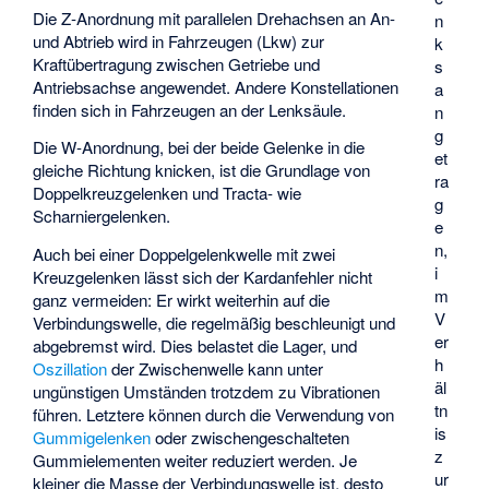
Die Z-Anordnung mit parallelen Drehachsen an An-
n
und Abtrieb wird in Fahrzeugen (Lkw) zur
k
Kraftübertragung zwischen Getriebe und
s
Antriebsachse angewendet. Andere Konstellationen
a
finden sich in Fahrzeugen an der Lenksäule.
n
g
Die W-Anordnung, bei der beide Gelenke in die
et
gleiche Richtung knicken, ist die Grundlage von
ra
Doppelkreuzgelenken und Tracta- wie
g
Scharniergelenken.
e
n,
Auch bei einer Doppelgelenkwelle mit zwei
i
Kreuzgelenken lässt sich der Kardanfehler nicht
m
ganz vermeiden: Er wirkt weiterhin auf die
V
Verbindungswelle, die regelmäßig beschleunigt und
er
abgebremst wird. Dies belastet die Lager, und
h
Oszillation
der Zwischenwelle kann unter
äl
ungünstigen Umständen trotzdem zu Vibrationen
tn
führen. Letztere können durch die Verwendung von
is
Gummigelenken
oder zwischengeschalteten
z
Gummielementen weiter reduziert werden. Je
ur
kleiner die Masse der Verbindungswelle ist, desto