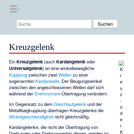
Kreuzgelenk
Ein
Kreuzgelenk
(auch
Kardangelenk
oder
Universalgelenk
) ist eine winkelbewegliche
K
Kupplung
zwischen zwei
Wellen
zu einer
r
sogenannten
Kardanwelle
. Der Beugungswinkel
e
zwischen den angeschlossenen Wellen darf sich
u
während der
Drehmoment
-Übertragung verändern.
z
-
Im Gegensatz zu dem
Gleichlaufgelenk
und der
o
Metallbalgkupplung
übertragen Kreuzgelenke die
d
Winkelgeschwindigkeit
nicht gleichmäßig.
e
r
Kardangelenke, die nicht der Übertragung von
K
Drehungen oder Drehmomenten dienen, werden im