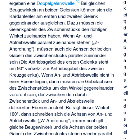
g­
[
6
]
ergeben eine
Doppelgelenkwelle
.
Bei gleichen
k
Beugewinkeln an beiden Gelenken können sich die
ei
Kardanfehler am ersten und zweiten Gelenk
t)
gegeneinander ausgleichen. Dazu müssen die
d
Gelenkgabeln des Zwischenstücks den richtigen
er
Winkel zueinander haben. Wenn An- und
A
Abtriebswelle parallel zueinander stehen („Z-
b
Anordnung“), müssen auch die Achsen der beiden
g
Gabeln des Zwischenstücks parallel zueinander
a
sein (Die Antriebsgabel des ersten Gelenks steht
n
um 90° versetzt zur Antriebsgabel des zweiten
g
Kreuzgelenks). Wenn An- und Abtriebswelle nicht in
s
einer Ebene liegen, dann müssen die Gabelachsen
w
des Zwischenstücks um den Winkel gegeneinander
ell
verdreht sein, der zwischen den durch
e
Zwischenstück und An- und Abtriebswelle
d
definierten Ebenen ansteht. Beträgt dieser Winkel
e
180°, dann schneiden sich die Achsen von An- und
s
Abtriebswelle („W-Anordnung“; immer noch gilt:
G
gleiche Beugewinkel) und die Achsen der beiden
el
Gabeln des Zwischenstücks stehen wieder parallel.
e