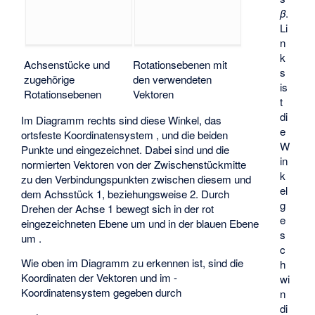
β
.
Li
n
k
Achsenstücke und
Rotationsebenen mit
s
zugehörige
den verwendeten
is
Rotationsebenen
Vektoren
t
di
Im Diagramm rechts sind diese Winkel, das
e
ortsfeste Koordinatensystem
,
und die beiden
W
Punkte
und
eingezeichnet. Dabei sind
und
die
in
normierten Vektoren von der Zwischenstückmitte
k
zu den Verbindungspunkten zwischen diesem und
el
dem Achsstück 1, beziehungsweise 2. Durch
g
Drehen der Achse 1 bewegt sich
in der rot
e
eingezeichneten Ebene um
und
in der blauen Ebene
s
um
.
c
Wie oben im Diagramm zu erkennen ist, sind die
h
Koordinaten der Vektoren
und
im
-
wi
Koordinatensystem gegeben durch
n
di