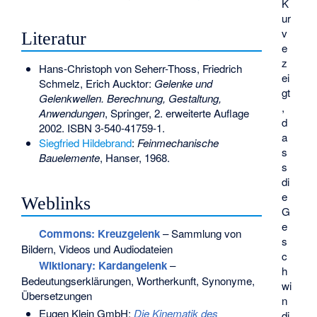
K
ur
v
Literatur
e
z
Hans-Christoph von Seherr-Thoss, Friedrich
ei
Schmelz, Erich Aucktor:
Gelenke und
gt
Gelenkwellen. Berechnung, Gestaltung,
,
Anwendungen
, Springer, 2. erweiterte Auflage
d
2002.
ISBN 3-540-41759-1
.
a
Siegfried Hildebrand
:
Feinmechanische
s
Bauelemente
, Hanser, 1968.
s
di
e
Weblinks
G
e
Commons
: Kreuzgelenk
– Sammlung von
s
Bildern, Videos und Audiodateien
c
Wiktionary: Kardangelenk
–
h
Bedeutungserklärungen, Wortherkunft, Synonyme,
wi
Übersetzungen
n
Eugen Klein GmbH:
Die Kinematik des
di