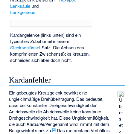
Lenksäule
und
Lenkgetriebe
Kardangelenke (links unten) sind ein
typisches Zubehörteil in einem
Steckschlüssel
-Satz. Die Achsen des
komprimierten Zwischenstücks kreuzen,
schneiden sich aber doch nicht.
Kardanfehler
Ein gebeugtes Kreuzgelenk bewirkt eine
ungleichmäßige Drehübertragung. Das bedeutet,
Ü
dass bei konstanter Drehgeschwindigkeit der
b
Antriebswelle die Abtriebswelle keine konstante
er
Drehgeschwindigkeit hat. Diese Ungleichmäßigkeit,
s
die auch
Kardanfehler
genannt wird, nimmt mit dem
et
[
2
]
Beugewinkel
stark zu.
Das momentane Verhältnis
z