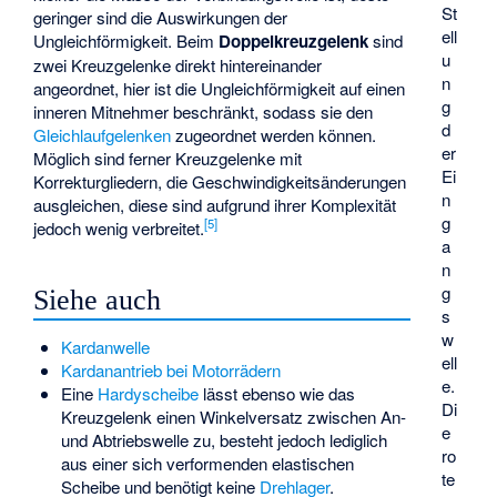
St
geringer sind die Auswirkungen der
ell
Ungleichförmigkeit. Beim
Doppelkreuzgelenk
sind
u
zwei Kreuzgelenke direkt hintereinander
n
angeordnet, hier ist die Ungleichförmigkeit auf einen
g
inneren Mitnehmer beschränkt, sodass sie den
d
Gleichlaufgelenken
zugeordnet werden können.
er
Möglich sind ferner Kreuzgelenke mit
Ei
Korrekturgliedern, die Geschwindigkeitsänderungen
n
ausgleichen, diese sind aufgrund ihrer Komplexität
g
[
5
]
jedoch wenig verbreitet.
a
n
g
Siehe auch
s
w
Kardanwelle
ell
Kardanantrieb bei Motorrädern
e.
Eine
Hardyscheibe
lässt ebenso wie das
Di
Kreuzgelenk einen Winkelversatz zwischen An-
e
und Abtriebswelle zu, besteht jedoch lediglich
ro
aus einer sich verformenden elastischen
te
Scheibe und benötigt keine
Drehlager
.