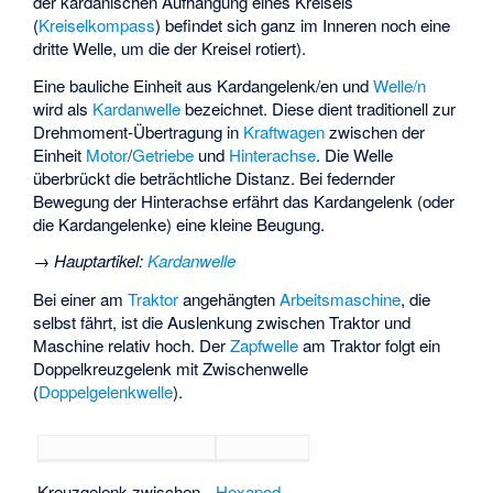
der kardanischen Aufhängung eines Kreisels
(
Kreiselkompass
) befindet sich ganz im Inneren noch eine
dritte Welle, um die der Kreisel rotiert).
Eine bauliche Einheit aus Kardangelenk/en und
Welle/n
wird als
Kardanwelle
bezeichnet. Diese dient traditionell zur
Drehmoment-Übertragung in
Kraftwagen
zwischen der
Einheit
Motor
/
Getriebe
und
Hinterachse
. Die Welle
überbrückt die beträchtliche Distanz. Bei federnder
Bewegung der Hinterachse erfährt das Kardangelenk (oder
die Kardangelenke) eine kleine Beugung.
→
Hauptartikel
:
Kardanwelle
Bei einer am
Traktor
angehängten
Arbeitsmaschine
, die
selbst fährt, ist die Auslenkung zwischen Traktor und
Maschine relativ hoch. Der
Zapfwelle
am Traktor folgt ein
Doppelkreuzgelenk mit Zwischenwelle
(
Doppelgelenkwelle
).
Kreuzgelenk zwischen
Hexapod