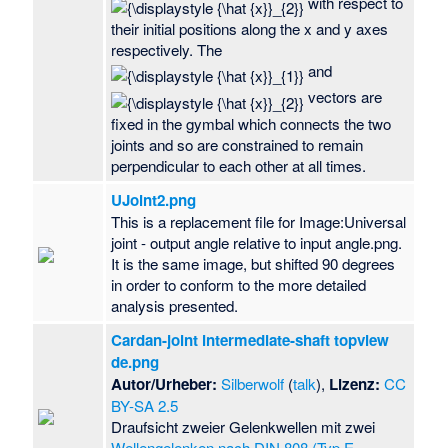
with respect to
their initial positions along the x and y axes
respectively. The
and
vectors are
fixed in the gymbal which connects the two
joints and so are constrained to remain
perpendicular to each other at all times.
UJoint2.png
This is a replacement file for Image:Universal
joint - output angle relative to input angle.png.
It is the same image, but shifted 90 degrees
in order to conform to the more detailed
analysis presented.
Cardan-joint intermediate-shaft topview
de.png
Autor/Urheber:
Silberwolf
(
talk
),
Lizenz:
CC
BY-SA 2.5
Draufsicht zweier Gelenkwellen mit zwei
Wellengelenken nach DIN 808 (Typ E,