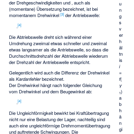
der Drehgeschwindigkeiten
und
, auch als
u
(momentane) Übersetzung
bezeichnet, ist bei
n
[
3
]
momentanem Drehwinkel
der Antriebswelle:
g
s
[
4
]
.
v
er
Die Abtriebswelle dreht sich während einer
h
Umdrehung zweimal etwas schneller und zweimal
äl
etwas langsamer als die Antriebswelle, so dass die
tn
Durchschnittsdrehzahl der Abtriebswelle wiederum
is
der Drehzahl der Antriebswelle entspricht.
i
Gelegentlich wird auch die Differenz der Drehwinkel
=
als
Kardanfehler
bezeichnet.
f
(
Der Drehwinkel
hängt nach folgender Gleichung
γ
vom Drehwinkel
und dem Beugewinkel
ab:
)
1
a
[
4
]
.
b
h
Die Ungleichförmigkeit bewirkt bei Kraftübertragung
ä
nicht nur eine Belastung der Lager, nachteilig sind
n
auch eine ungleichförmige Drehmomentübertragung
gi
und auftretende Schwingungen. Die