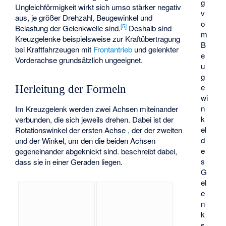
g
Ungleichförmigkeit wirkt sich umso stärker negativ
v
aus, je größer Drehzahl, Beugewinkel und
o
[
5
]
Belastung der Gelenkwelle sind.
Deshalb sind
m
Kreuzgelenke beispielsweise zur Kraftübertragung
B
bei Kraftfahrzeugen mit
Frontantrieb
und gelenkter
e
Vorderachse grundsätzlich ungeeignet.
u
g
e
Herleitung der Formeln
wi
n
Im Kreuzgelenk werden zwei Achsen miteinander
k
verbunden, die sich jeweils drehen. Dabei ist der
el
Rotationswinkel der ersten Achse
,
der der zweiten
d
und
der Winkel, um den die beiden Achsen
e
gegeneinander abgeknickt sind.
beschreibt dabei,
s
dass sie in einer Geraden liegen.
G
el
e
n
k
s