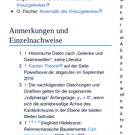
Kreuzgelenkes
g
O. Fischer:
Kinematik des Kreuzgelenkes
k
ei
t
Anmerkungen und
d
er
Einzelnachweise
A
b
↑
Historische Daten nach „Gelenke und
g
Gelenkwellen“, siehe Literatur
a
↑
Kardan Theorie
auf der Seite
n
Powerboxer.de; abgerufen im September
g
2016
s
↑
Die nachfolgenden Gleichungen und
w
Grafiken gelten für die sogenannte
ell
„nullphasige“ Anfangslage:
γ
= 0°, wenn
1
e
sich die antriebsseitige Achse des
w
Kardankreuzes in der Ebene der beiden
ä
Wellen befindet.
hr
a
b
c
d
↑
Siegfried Hildebrand:
e
Feinmechanische Bauelemente
,
Carl
n