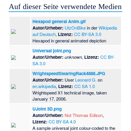
Auf dieser Seite verwendete Medien
Hexapod general Anim.gif
Autor/Urheber:
UtzOnBike
in der
Wikipedia
auf Deutsch
,
Lizenz:
CC BY-SA 3.0
Hexapod in general animated depiction
Universal joint.png
Autor/Urheber:
unknown
,
Lizenz:
CC BY-
SA 3.0
WrightspeedStearingRack4888.JPG
Autor/Urheber:
User
Leonard G.
on
en.wikipedia
,
Lizenz:
CC SA 1.0
Wrightspeed X1 technical image, taken
January 17, 2006.
UJoint 3D.png
Autor/Urheber:
Not Thomas Edison
,
Lizenz:
CC BY-SA 4.0
A sample universal joint colour-coded to the