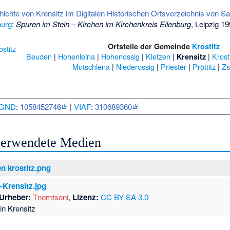
chte von Krensitz im Digitalen Historischen Ortsverzeichnis von S
burg
:
Spuren im Stein – Kirchen im Kirchenkreis Eilenburg
, Leipzig 1
Ortsteile der Gemeinde
Krostitz
Beuden
|
Hohenleina
|
Hohenossig
|
Kletzen
|
|
Krost
Krensitz
Mutschlena
|
Niederossig
|
Priester
|
Pröttitz
|
Zs
GND
:
1058452746
|
VIAF
:
310689360
 verwendete Medien
n krostitz.png
-Krensitz.jpg
Urheber:
Tnemtsoni
,
Lizenz:
CC BY-SA 3.0
in Krensitz