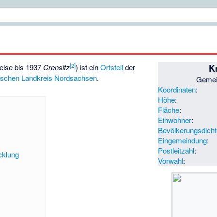
[
2
]
K
eise bis 1937
Crensitz
) ist ein
Ortsteil
der
ischen
Landkreis Nordsachsen
.
Geme
Koordinaten
:
Höhe
:
Fläche
:
Einwohner
:
Bevölkerungsdich
Eingemeindung
:
Postleitzahl
:
cklung
Vorwahl
: