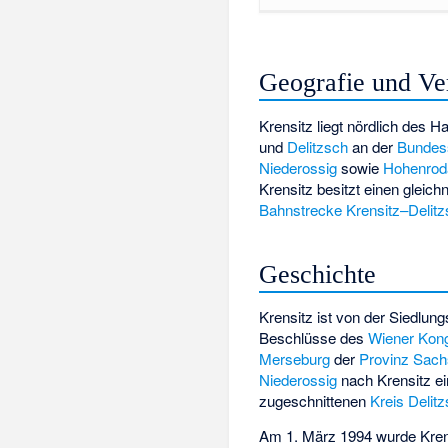
Geografie und Ve
Krensitz liegt nördlich des 
und
Delitzsch
an der
Bundes
Niederossig
sowie
Hohenrod
Krensitz besitzt einen glei
Bahnstrecke Krensitz–Delit
Geschichte
Krensitz ist von der Siedlun
Beschlüsse des
Wiener Kon
Merseburg
der
Provinz Sac
Niederossig
nach Krensitz e
zugeschnittenen
Kreis Delit
Am 1. März 1994 wurde Krens