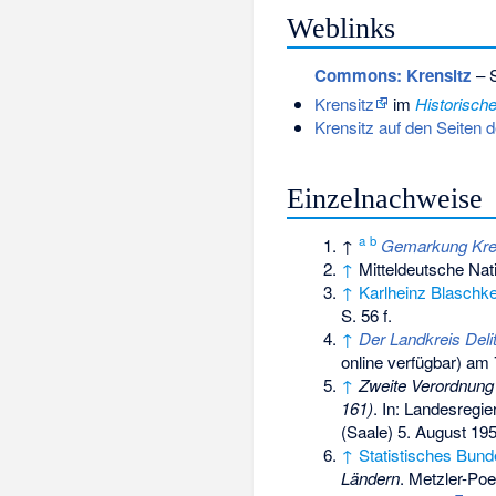
Weblinks
Commons
: Krensitz
– S
Krensitz
im
Historisch
Krensitz auf den Seiten 
Einzelnachweise
a
b
↑
Gemarkung Kren
↑
Mitteldeutsche Nat
↑
Karlheinz Blaschk
S. 56 f.
↑
Der Landkreis Del
online verfügbar) am
↑
Zweite Verordnung
161)
. In: Landesregi
(Saale) 5. August 19
↑
Statistisches Bun
Ländern
. Metzler-Poe