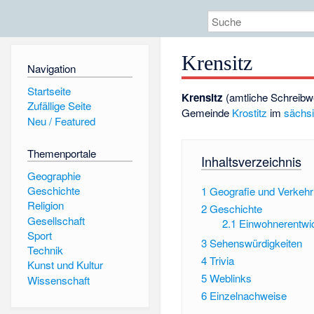
Krensitz
Navigation
Startseite
Krensitz
(amtliche Schreibw
Zufällige Seite
Gemeinde
Krostitz
im
sächs
Neu / Featured
Themenportale
Inhaltsverzeichnis
Geographie
Geschichte
1
Geografie und Verkehr
Religion
2
Geschichte
Gesellschaft
2.1
Einwohnerentwi
Sport
3
Sehenswürdigkeiten
Technik
4
Trivia
Kunst und Kultur
5
Weblinks
Wissenschaft
6
Einzelnachweise