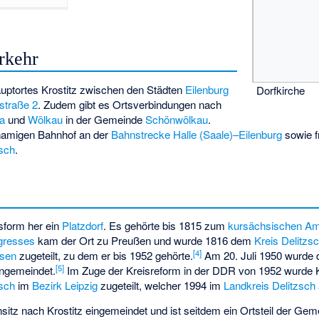
rkehr
Hauptortes Krostitz zwischen den Städten
Eilenburg
Dorfkirche
straße 2
. Zudem gibt es Ortsverbindungen nach
a
und
Wölkau
in der Gemeinde
Schönwölkau
.
chnamigen Bahnhof an der
Bahnstrecke Halle (Saale)–Eilenburg
sowie f
zsch
.
gsform her ein
Platzdorf
. Es gehörte bis 1815 zum
kursächsischen
Am
gresses
kam der Ort zu Preußen und wurde 1816 dem
Kreis Delitzs
[
4
]
hsen
zugeteilt, zu dem er bis 1952 gehörte.
Am 20. Juli 1950 wurde
[
5
]
ingemeindet.
Im Zuge der Kreisreform in der DDR von 1952 wurde 
zsch
im
Bezirk Leipzig
zugeteilt, welcher 1994 im
Landkreis Delitzsch
itz nach Krostitz eingemeindet und ist seitdem ein Ortsteil der Gem