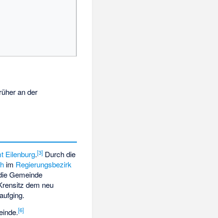
rüher an der
[
3
]
t Eilenburg
.
Durch die
ch
im
Regierungsbezirk
 die Gemeinde
Krensitz dem neu
aufging.
[
6
]
einde.