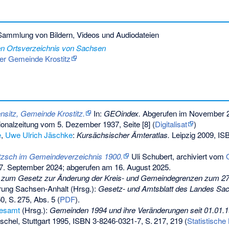
ammlung von Bildern, Videos und Audiodateien
en Ortsverzeichnis von Sachsen
der Gemeinde Krostitz
sitz, Gemeinde Krostitz.
In:
GEOindex.
Abgerufen im November 
ionalzeitung vom 5. Dezember 1937, Seite [8] (
Digitalisat
)
e
,
Uwe Ulrich Jäschke
:
Kursächsischer Ämteratlas.
Leipzig 2009,
IS
itzsch im Gemeindeverzeichnis 1900.
Uli Schubert, archiviert vom
7. September 2024
;
abgerufen am 16. August 2025
.
 zum Gesetz zur Änderung der Kreis- und Gemeindegrenzen zum 27. 
erung Sachsen-Anhalt (Hrsg.):
Gesetz- und Amtsblatt des Landes Sa
50,
S.
275
,
Abs. 5
(
PDF
).
desamt
(Hrsg.):
Gemeinden 1994 und ihre Veränderungen seit 01.01.1
schel, Stuttgart 1995,
ISBN 3-8246-0321-7
,
S.
217, 219
(
Statistische