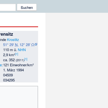
rensitz
inde
Krostitz
51° 29′
N
,
12° 28′
O
110 m ü.
NHN
[
1
]
2,9 km²
[
1
]
ca. 352
(2011)
te
:
121 Einwohner/km²
1. März 1994
04509
034295