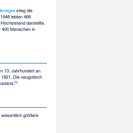
tkrieges
stieg die
 1946 lebten 466
 Höchststand darstellte.
er 400 Menschen in
m 13. Jahrhundert an
 1921. Die neugotisch
[
8
]
ustand.
 wesentlich größere