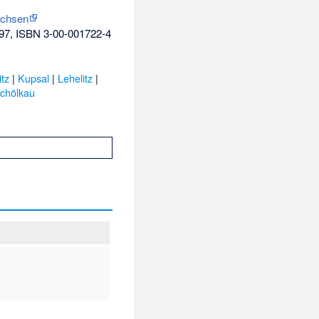
achsen
997,
ISBN 3-00-001722-4
itz
|
Kupsal
|
Lehelitz
|
chölkau