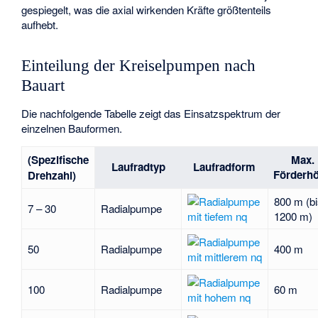
gespiegelt, was die axial wirkenden Kräfte größtenteils
aufhebt.
Einteilung der Kreiselpumpen nach
Bauart
Die nachfolgende Tabelle zeigt das Einsatzspektrum der
einzelnen Bauformen.
(Spezifische
Max.
Laufradtyp
Laufradform
Förderh
Drehzahl)
800 m (b
7 – 30
Radialpumpe
1200 m)
50
Radialpumpe
400 m
100
Radialpumpe
60 m