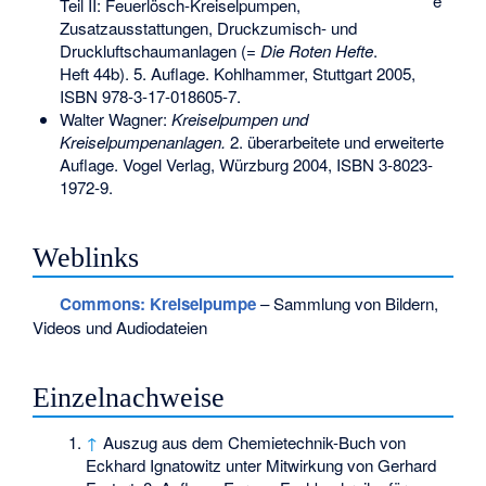
e
Teil II: Feuerlösch-Kreiselpumpen,
Zusatzausstattungen, Druckzumisch- und
Druckluftschaumanlagen (=
Die Roten Hefte
.
Heft 44b). 5. Auflage. Kohlhammer, Stuttgart 2005,
ISBN 978-3-17-018605-7
.
Walter Wagner:
Kreiselpumpen und
Kreiselpumpenanlagen.
2. überarbeitete und erweiterte
Auflage. Vogel Verlag, Würzburg 2004,
ISBN 3-8023-
1972-9
.
Weblinks
Commons
: Kreiselpumpe
– Sammlung von Bildern,
Videos und Audiodateien
Einzelnachweise
↑
Auszug aus dem Chemietechnik-Buch von
Eckhard Ignatowitz unter Mitwirkung von Gerhard