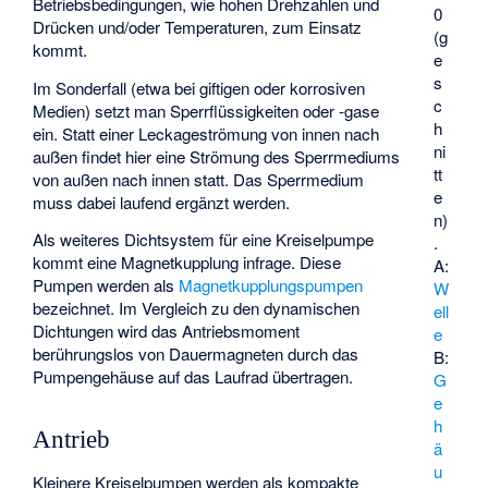
Betriebsbedingungen, wie hohen Drehzahlen und
0
Drücken und/oder Temperaturen, zum Einsatz
(g
kommt.
e
s
Im Sonderfall (etwa bei giftigen oder korrosiven
c
Medien) setzt man Sperrflüssigkeiten oder -gase
h
ein. Statt einer Leckageströmung von innen nach
ni
außen findet hier eine Strömung des Sperrmediums
tt
von außen nach innen statt. Das Sperrmedium
e
muss dabei laufend ergänzt werden.
n)
Als weiteres Dichtsystem für eine Kreiselpumpe
.
kommt eine Magnetkupplung infrage. Diese
A:
Pumpen werden als
Magnetkupplungspumpen
W
bezeichnet. Im Vergleich zu den dynamischen
ell
Dichtungen wird das Antriebsmoment
e
berührungslos von Dauermagneten durch das
B:
Pumpengehäuse auf das Laufrad übertragen.
G
e
h
Antrieb
ä
u
Kleinere Kreiselpumpen werden als kompakte