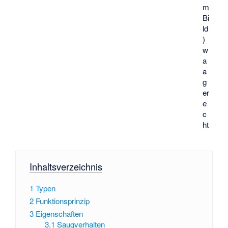
m
Bi
ld
)
w
a
a
g
er
e
c
ht
Inhaltsverzeichnis
1
Typen
2
Funktionsprinzip
3
Eigenschaften
3.1
Saugverhalten