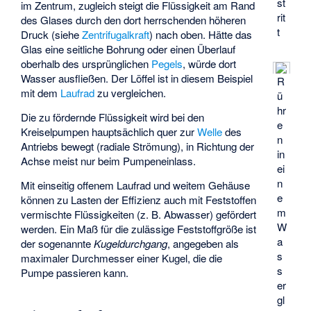
st
im Zentrum, zugleich steigt die Flüssigkeit am Rand
rit
des Glases durch den dort herrschenden höheren
t
Druck (siehe
Zentrifugalkraft
) nach oben. Hätte das
Glas eine seitliche Bohrung oder einen Überlauf
oberhalb des ursprünglichen
Pegels
, würde dort
Wasser ausfließen. Der Löffel ist in diesem Beispiel
R
mit dem
Laufrad
zu vergleichen.
ü
hr
Die zu fördernde Flüssigkeit wird bei den
e
Kreiselpumpen hauptsächlich quer zur
Welle
des
n
Antriebs bewegt (radiale Strömung), in Richtung der
in
Achse meist nur beim Pumpeneinlass.
ei
n
Mit einseitig offenem Laufrad und weitem Gehäuse
e
können zu Lasten der Effizienz auch mit Feststoffen
m
vermischte Flüssigkeiten (z. B. Abwasser) gefördert
W
werden. Ein Maß für die zulässige Feststoffgröße ist
a
der sogenannte
Kugeldurchgang
, angegeben als
s
maximaler Durchmesser einer Kugel, die die
s
Pumpe passieren kann.
er
gl