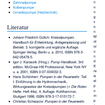
n
Zahnradpumpe
u
Kolbenpumpe
n
Umwälzpumpe (Heiztechnik)
g
v
o
Literatur
n
M
Johann Friedrich Gülich:
Kreiselpumpen.
ot
Handbuch für Entwicklung, Anlagenplanung und
or
Betrieb.
3. korrigierte und ergänzte Auflage.
u
Springer Verlag, Berlin u. a. 2010,
ISBN 978-3-
n
642-05478-5
.
d
Igor J. Karassik (Hrsg.):
Pump Handbook.
3rd
K
edition. McGraw-Hill Professional, New York NY
re
u. a. 2001,
ISBN 0-07-034032-3
.
is
Hans Schönherr:
Pumpen in der Feuerwehr
. Teil
el
I: Einführung in die Hydromechanik,
p
Wirkungsweise der Kreiselpumpen (=
Die Roten
u
Hefte
. Heft 44a). 4. Auflage. Kohlhammer,
m
Stuttgart 1998,
ISBN 978-3-17-015172-7
.
p
Christian Schwarze:
Pumpen in der Feuerwehr
.