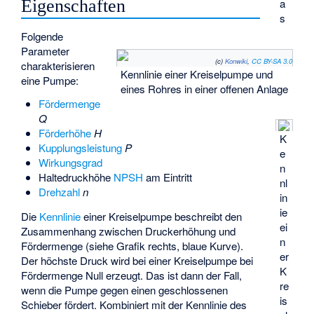
a
Eigenschaften
s
Folgende
Parameter
(c)
Konwiki
,
CC BY-SA 3.0
charakterisieren
Kennlinie einer Kreiselpumpe und
eine Pumpe:
eines Rohres in einer offenen Anlage
Fördermenge
Q
Förderhöhe
H
K
Kupplungsleistung
P
e
Wirkungsgrad
n
Haltedruckhöhe
NPSH
am Eintritt
nl
Drehzahl
n
in
ie
Die
Kennlinie
einer Kreiselpumpe beschreibt den
ei
Zusammenhang zwischen Druckerhöhung und
n
Fördermenge (siehe Grafik rechts, blaue Kurve).
er
Der höchste Druck wird bei einer Kreiselpumpe bei
K
Fördermenge Null erzeugt. Das ist dann der Fall,
re
wenn die Pumpe gegen einen geschlossenen
is
Schieber fördert. Kombiniert mit der Kennlinie des