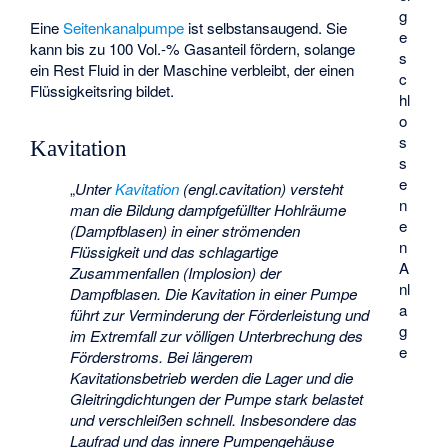
g
Eine
Seitenkanalpumpe
ist selbstansaugend. Sie
e
kann bis zu 100 Vol.-% Gasanteil fördern, solange
s
ein Rest Fluid in der Maschine verbleibt, der einen
c
Flüssigkeitsring bildet.
hl
o
s
Kavitation
s
e
„
Unter
Kavitation
(engl.cavitation) versteht
n
man die Bildung dampfgefüllter Hohlräume
e
(Dampfblasen) in einer strömenden
n
Flüssigkeit und das schlagartige
A
Zusammenfallen (Implosion) der
nl
Dampfblasen. Die Kavitation in einer Pumpe
a
führt zur Verminderung der Förderleistung und
g
im Extremfall zur völligen Unterbrechung des
e
Förderstroms. Bei längerem
Kavitationsbetrieb werden die Lager und die
Gleitringdichtungen der Pumpe stark belastet
und verschleißen schnell. Insbesondere das
Laufrad und das innere Pumpengehäuse