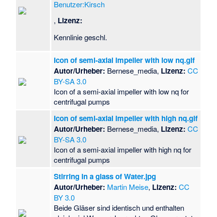
Benutzer:Kirsch
,
Lizenz:
Kennlinie geschl.
Icon of semi-axial impeller with low nq.gif
Autor/Urheber:
Bernese_media,
Lizenz:
CC
BY-SA 3.0
Icon of a semi-axial impeller with low nq for
centrifugal pumps
Icon of semi-axial impeller with high nq.gif
Autor/Urheber:
Bernese_media,
Lizenz:
CC
BY-SA 3.0
Icon of a semi-axial impeller with high nq for
centrifugal pumps
Stirring in a glass of Water.jpg
Autor/Urheber:
Martin Meise
,
Lizenz:
CC
BY 3.0
Beide Gläser sind identisch und enthalten