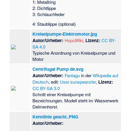
1: Metallring
2: Dichtlippe
3: Schlauchfeder
4: Staublippe (optional)
Kreiselpumpe-Elektromotor.jpg
Autor/Urheber:
HopuWiki
,
Lizenz:
CC BY-
SA 4.0
Typische Anordnung von Kreiselpumpe und
Motor
Centrifugal Pump de.svg
Autor/Urheber:
Fantagu
in der
Wikipedia auf
Deutsch
, edit:
User:sunspeanzler
,
Lizenz:
CC BY-SA 3.0
Schnitt einer Kreiselpumpe mit
Bezeichnungen. Modell steht im Wasserwerk
Delmenhorst.
Kennlinie geschl..PNG
Autor/Urheber: