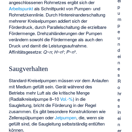
el
angeschlossenen Rohrnetzes ergibt sich der
p
Arbeitspunkt
als Schnittpunkt von Pumpen- und
u
Rohrnetzkennlinie. Durch Hintereinanderschaltung
m
mehrerer Kreiselpumpen addiert sich der
p
Förderdruck, durch Parallelschaltung die erzielbare
e
Fördermenge. Drehzahländerungen der Pumpen
u
verändern sowohl die Fördermenge als auch den
n
Druck und damit die Leistungsaufnahme.
d
Affinitätsgesetze:
Q
~
n
;
H
~
n
²;
P
~
n
³.
ei
n
Saugverhalten
e
s
Standard-Kreiselpumpen müssen vor dem Anlaufen
R
mit Medium gefüllt sein. Gerät während des
o
Betriebs mehr Luft als die kritische Menge
hr
(Radialkreiselpumpe 8–10
Vol.-%
) in die
e
Saugleitung, bricht die Förderung in der Regel
s
zusammen. Es gibt besondere Konstruktionen wie
in
Zellenspülpumpen
oder
Jetpumpen
, die, wenn sie
ei
gefüllt sind, die Saugleitung selbstständig entlüften
n
können.
er