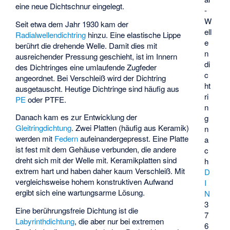
eine neue Dichtschnur eingelegt.
-
W
Seit etwa dem Jahr 1930 kam der
ell
Radialwellendichtring
hinzu. Eine elastische Lippe
e
berührt die drehende Welle. Damit dies mit
n
ausreichender Pressung geschieht, ist im Innern
di
des Dichtringes eine umlaufende Zugfeder
c
angeordnet. Bei Verschleiß wird der Dichtring
ht
ausgetauscht. Heutige Dichtringe sind häufig aus
ri
PE
oder PTFE.
n
Danach kam es zur Entwicklung der
g
Gleitringdichtung
. Zwei Platten (häufig aus Keramik)
n
werden mit
Federn
aufeinandergepresst. Eine Platte
a
ist fest mit dem Gehäuse verbunden, die andere
c
dreht sich mit der Welle mit. Keramikplatten sind
h
extrem hart und haben daher kaum Verschleiß. Mit
D
vergleichsweise hohem konstruktiven Aufwand
I
ergibt sich eine wartungsarme Lösung.
N
3
Eine berührungsfreie Dichtung ist die
7
Labyrinthdichtung
, die aber nur bei extremen
6