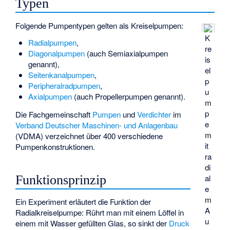
Typen
Folgende Pumpentypen gelten als Kreiselpumpen:
K
Radialpumpen
,
re
Diagonalpumpen
(auch Semiaxialpumpen
is
genannt),
el
Seitenkanalpumpen
,
p
Peripheralradpumpen
,
u
Axialpumpen
(auch Propellerpumpen genannt).
m
p
Die Fachgemeinschaft
Pumpen
und
Verdichter
im
e
Verband Deutscher Maschinen- und Anlagenbau
m
(VDMA) verzeichnet über 400 verschiedene
it
Pumpenkonstruktionen.
ra
di
Funktionsprinzip
al
e
m
Ein Experiment erläutert die Funktion der
A
Radialkreiselpumpe: Rührt man mit einem Löffel in
u
einem mit Wasser gefüllten Glas, so sinkt der
Druck