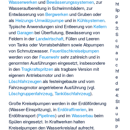
Wasserwerken
und
Bewässerungssystemen
, zur
ht
Wasseraufbereitung in Schwimmbädern, zur
lip
Entwässerung von
Bergwerken
und Gruben oder
p
als
Heizungs-Umwälzpumpe
und in
Kühlsystemen
.
e
Typische Anwendungen sind Entleerung von
Kellern
3:
und
Garagen
bei Überflutung, Bewässerung von
S
Feldern in der
Landwirtschaft
, Füllen und Leeren
c
von Tanks oder Vorratsbehältern sowie Abpumpen
hl
von Schmutzwasser.
Feuerlöschkreiselpumpen
a
werden von der
Feuerwehr
sehr zahlreich und in
u
genormten Ausführungen eingesetzt, insbesondere
c
in den
Tragkraftspritzen
als tragbare Version mit
hf
eigenem Antriebsmotor und in den
e
Löschfahrzeugen
als festeingebaute und vom
d
Fahrzeugmotor angetriebene Ausführung (vgl.
er
Löschgruppenfahrzeug
,
Tanklöschfahrzeug
).
4:
St
Große Kreiselpumpen werden in der Erdölförderung
a
(Wasser-Einspritzung), in
Erdölraffinerien
, im
u
Erdöltransport (
Pipelines
) und im
Wasserbau
beim
bli
Spülen eingesetzt. In Kraftwerken halten
p
Kreiselpumpen den Wasserkreislauf aufrecht.