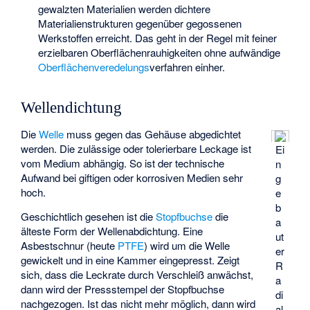
gewalzten Materialien werden dichtere
Materialienstrukturen gegenüber gegossenen
Werkstoffen erreicht. Das geht in der Regel mit feiner
erzielbaren Oberflächenrauhigkeiten ohne aufwändige
Oberflächenveredelungs
verfahren einher.
Wellendichtung
Die
Welle
muss gegen das Gehäuse abgedichtet
werden. Die zulässige oder tolerierbare Leckage ist
Ei
vom Medium abhängig. So ist der technische
n
Aufwand bei giftigen oder korrosiven Medien sehr
g
hoch.
e
b
Geschichtlich gesehen ist die
Stopfbuchse
die
a
älteste Form der Wellenabdichtung. Eine
ut
Asbestschnur (heute
PTFE
) wird um die Welle
er
gewickelt und in eine Kammer eingepresst. Zeigt
R
sich, dass die Leckrate durch Verschleiß anwächst,
a
dann wird der Pressstempel der Stopfbuchse
di
nachgezogen. Ist das nicht mehr möglich, dann wird
al