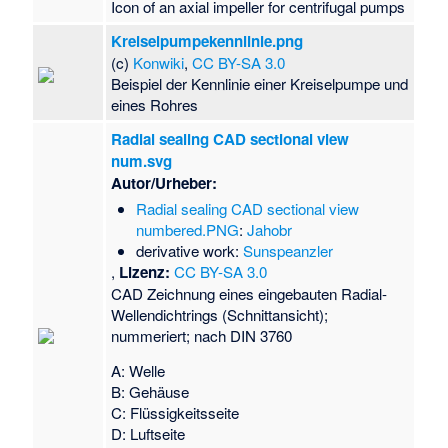
Icon of an axial impeller for centrifugal pumps
Kreiselpumpekennlinie.png
(c)
Konwiki
,
CC BY-SA 3.0
Beispiel der Kennlinie einer Kreiselpumpe und
eines Rohres
Radial sealing CAD sectional view
num.svg
Autor/Urheber:
Radial sealing CAD sectional view
numbered.PNG
:
Jahobr
derivative work:
Sunspeanzler
,
Lizenz:
CC BY-SA 3.0
CAD Zeichnung eines eingebauten Radial-
Wellendichtrings (Schnittansicht);
nummeriert; nach DIN 3760
A: Welle
B: Gehäuse
C: Flüssigkeitsseite
D: Luftseite