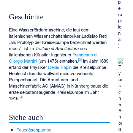
p
e
(o
Geschichte
pt
io
Eine Wasserfördermaschine, die laut dem
n
italienischen Wissenschaftshistoriker Ladislao Reti
al
„als Prototyp der Kreiselpumpe bezeichnet werden
)
muss“, ist im
Trattato di Architectura
des
italienischen Künstler-Ingenieurs
Francesco di
[
3
]
Giorgio Martini
(um 1475) enthalten.
Im Jahr 1689
T
erfand der Physiker
Denis Papin
die Kreiselpumpe.
y
Heute ist dies die weltweit meistverwendete
pi
Pumpenbauart. Die Armaturen- und
s
Maschinenfabrik AG (AMAG) in Nürnberg baute die
c
erste selbstansaugende Kreiselpumpe im Jahr
[
4
]
h
1916.
e
A
Siehe auch
n
or
d
Feuerlöschpumpe