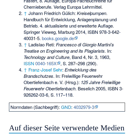
Fastert, 8. Auflage, Europa-Fachbuchreihe für
Chemieberufe. Verlag Europa Lehrmittel.
↑
Johann Friedrich Gülich:
Kreiselpumpen
.
Handbuch für Entwicklung, Anlagenplanung und
Betrieb. 4. aktualisierte und erweiterte Auflage.
Springer Vieweg, Marburg 2014,
ISBN 978-3-642-
40031-5
.
books.google.de
↑
Ladislao Reti:
Francesco di Giorgio Martini’s
Treatise on Engineering and its Plagiarists.
In:
Technology and Culture
, Band 4, Nr. 3, 1963,
ISSN
0040-165X
, S. 287–298 (290).
↑
Franz-Josef Sehr
:
Entwicklung des
Brandschutzes
. In: Freiwillige Feuerwehr
Obertiefenbach e. V. (Hrsg.):
125 Jahre Freiwillige
Feuerwehr Obertiefenbach
. Beselich 2005,
ISBN 3-
926262-03-6
,
S.
117–118
.
Normdaten (Sachbegriff):
GND
:
4032979-3
Auf dieser Seite verwendete Medien