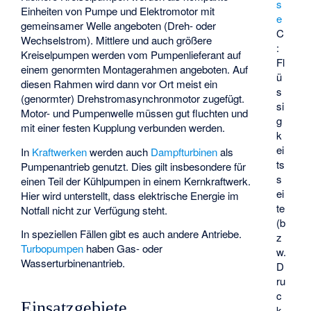
s
Einheiten von Pumpe und Elektromotor mit
e
gemeinsamer Welle angeboten (Dreh- oder
C
Wechselstrom). Mittlere und auch größere
:
Kreiselpumpen werden vom Pumpenlieferant auf
Fl
einem genormten Montagerahmen angeboten. Auf
ü
diesen Rahmen wird dann vor Ort meist ein
s
(genormter) Drehstromasynchronmotor zugefügt.
si
Motor- und Pumpenwelle müssen gut fluchten und
g
mit einer festen Kupplung verbunden werden.
k
ei
In
Kraftwerken
werden auch
Dampfturbinen
als
ts
Pumpenantrieb genutzt. Dies gilt insbesondere für
s
einen Teil der Kühlpumpen in einem Kernkraftwerk.
ei
Hier wird unterstellt, dass elektrische Energie im
te
Notfall nicht zur Verfügung steht.
(b
In speziellen Fällen gibt es auch andere Antriebe.
z
Turbopumpen
haben Gas- oder
w.
Wasserturbinenantrieb.
D
ru
c
Einsatzgebiete
k