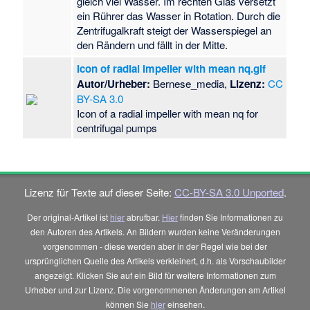
gleich viel Wasser. Im rechten Glas versetzt
ein Rührer das Wasser in Rotation. Durch die
Zentrifugalkraft steigt der Wasserspiegel an
den Rändern und fällt in der Mitte.
Icon of radial impeller with mean nq.gif
Autor/Urheber:
Bernese_media,
Lizenz:
CC
BY-SA 3.0
Icon of a radial impeller with mean nq for
centrifugal pumps
Lizenz für Texte auf dieser Seite:
CC-BY-SA 3.0 Unported
.
Der original-Artikel ist
hier
abrufbar.
Hier
finden Sie Informationen zu
den Autoren des Artikels. An Bildern wurden keine Veränderungen
vorgenommen - diese werden aber in der Regel wie bei der
ursprünglichen Quelle des Artikels verkleinert, d.h. als Vorschaubilder
angezeigt. Klicken Sie auf ein Bild für weitere Informationen zum
Urheber und zur Lizenz. Die vorgenommenen Änderungen am Artikel
können Sie
hier
einsehen.