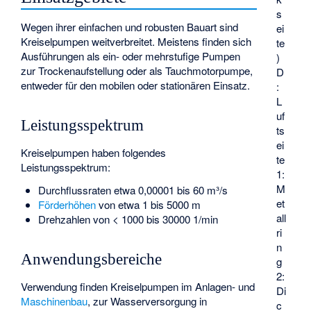
s
Wegen ihrer einfachen und robusten Bauart sind
ei
Kreiselpumpen weitverbreitet. Meistens finden sich
te
Ausführungen als ein- oder mehrstufige Pumpen
)
zur Trockenaufstellung oder als Tauchmotorpumpe,
D
entweder für den mobilen oder stationären Einsatz.
:
L
uf
Leistungsspektrum
ts
ei
Kreiselpumpen haben folgendes
te
Leistungsspektrum:
1:
M
Durchflussraten etwa 0,00001 bis 60 m³/s
et
Förderhöhen
von etwa 1 bis 5000 m
all
Drehzahlen von < 1000 bis 30000 1/min
ri
n
Anwendungsbereiche
g
2:
Verwendung finden Kreiselpumpen im Anlagen- und
Di
Maschinenbau
, zur Wasserversorgung in
c