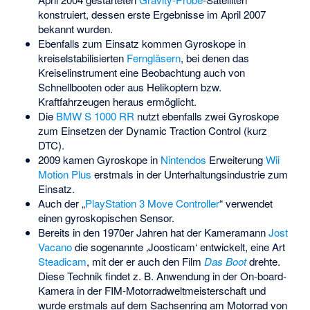
konstruiert, dessen erste Ergebnisse im April 2007
bekannt wurden.
Ebenfalls zum Einsatz kommen Gyroskope in
kreiselstabilisierten
Ferngläsern
, bei denen das
Kreiselinstrument eine Beobachtung auch von
Schnellbooten oder aus Helikoptern bzw.
Kraftfahrzeugen heraus ermöglicht.
Die
BMW S 1000 RR
nutzt ebenfalls zwei Gyroskope
zum Einsetzen der Dynamic Traction Control (kurz
DTC).
2009 kamen Gyroskope in
Nintendos
Erweiterung
Wii
Motion Plus
erstmals in der Unterhaltungsindustrie zum
Einsatz.
Auch der „
PlayStation 3 Move Controller
“ verwendet
einen gyroskopischen Sensor.
Bereits in den 1970er Jahren hat der Kameramann
Jost
Vacano
die sogenannte ‚Joosticam‘ entwickelt, eine Art
Steadicam
, mit der er auch den Film
Das Boot
drehte.
Diese Technik findet z. B. Anwendung in der On-board-
Kamera in der FIM-Motorradweltmeisterschaft und
wurde erstmals auf dem Sachsenring am Motorrad von