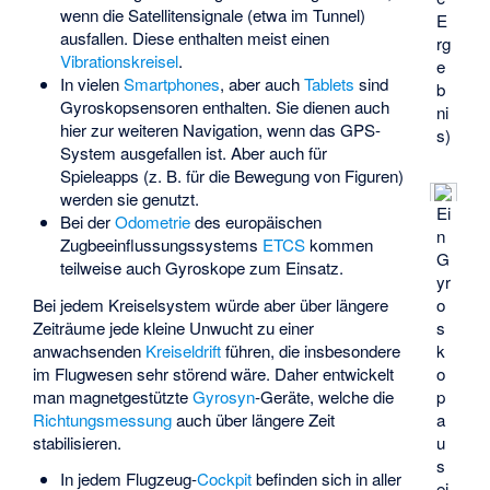
wenn die Satellitensignale (etwa im Tunnel)
E
ausfallen. Diese enthalten meist einen
rg
Vibrationskreisel
.
e
In vielen
Smartphones
, aber auch
Tablets
sind
b
Gyroskopsensoren enthalten. Sie dienen auch
ni
hier zur weiteren Navigation, wenn das GPS-
s)
System ausgefallen ist. Aber auch für
Spieleapps (z. B. für die Bewegung von Figuren)
werden sie genutzt.
Ei
Bei der
Odometrie
des europäischen
n
Zugbeeinflussungssystems
ETCS
kommen
G
teilweise auch Gyroskope zum Einsatz.
yr
Bei jedem Kreiselsystem würde aber über längere
o
Zeiträume jede kleine Unwucht zu einer
s
anwachsenden
Kreiseldrift
führen, die insbesondere
k
im Flugwesen sehr störend wäre. Daher entwickelt
o
man magnetgestützte
Gyrosyn
-Geräte, welche die
p
Richtungsmessung
auch über längere Zeit
a
stabilisieren.
u
s
In jedem Flugzeug-
Cockpit
befinden sich in aller
ei