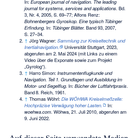
In:
European journal of navigation. The leading
journal for systems, services and applications.
Bd.
3, Nr. 4, 2005, S. 69–77; Alfons Renz:
Bohnenbergers Gyroskop. Eine typisch Tübinger
Erfindung.
In:
Tübinger Blätter.
Band 93, 2007,
S. 27–34.
↑
Jörg Wagner:
Sammlung zur Kreiseltechnik und
Inertialnavigation.
Universität Stuttgart, 2023,
abgerufen am 2. Mai 2024
(mit Links zu einem
Video über die Exponate sowie zum Projekt
„Gyrolog“).
↑
Harro Simon:
Instrumentenflugkunde und
Navigation. Teil 1. Grundlagen und Ausbildung im
Motor- und Segelflug
. In:
Bücher der Luftfahrtpraxis
.
Band
8
. Reich, 1961.
↑
Thomas Wöhrl:
Die WÖHWA Kreiselmeßzelle:
Hochpräzise Verwägung hoher Lasten.
In:
woehwa.com.
Wöhwa, 21. Juli 2010,
abgerufen am
9. Juni 2022
.