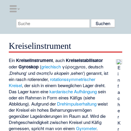
Kreiselinstrument
Ein
Kreiselinstrument
, auch
Kreiselstabilisator
oder
Gyroskop
(
griechisch
γύρος
, deutsch
E
gyros
‚Drehung‘
und
σκοπεῖν
skopein
‚sehen‘) genannt, ist
i
ein rasch rotierender,
rotationssymmetrischer
n
Kreisel
, der sich in einem beweglichen Lager dreht.
f
Das Lager kann eine
kardanische Aufhängung
sein
a
oder ein Rahmen in Form eines Käfigs (siehe
c
Abbildung). Aufgrund der
Drehimpulserhaltung
weist
h
der Kreisel ein hohes Beharrungsvermögen
e
gegenüber Lageänderungen im Raum auf. Wird die
r
Drehgeschwindigkeit zwischen Kreisel und Käfig
K
gemessen, spricht man von einem
Gyrometer
.
r