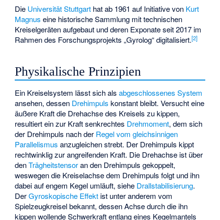
Die
Universität Stuttgart
hat ab 1961 auf Initiative von
Kurt
Magnus
eine historische Sammlung mit technischen
Kreiselgeräten aufgebaut und deren Exponate seit 2017 im
[
2
]
Rahmen des Forschungsprojekts „Gyrolog“ digitalisiert.
Physikalische Prinzipien
Ein Kreiselsystem lässt sich als
abgeschlossenes System
ansehen, dessen
Drehimpuls
konstant bleibt. Versucht eine
äußere Kraft die Drehachse des Kreisels zu kippen,
resultiert ein zur Kraft senkrechtes
Drehmoment
, dem sich
der Drehimpuls nach der
Regel vom gleichsinnigen
Parallelismus
anzugleichen strebt. Der Drehimpuls kippt
rechtwinklig zur angreifenden Kraft. Die Drehachse ist über
den
Trägheitstensor
an den Drehimpuls gekoppelt,
weswegen die Kreiselachse dem Drehimpuls folgt und ihn
dabei auf engem Kegel umläuft, siehe
Drallstabilisierung
.
Der
Gyroskopische Effekt
ist unter anderem vom
Spielzeugkreisel
bekannt, dessen Achse durch die ihn
kippen wollende Schwerkraft entlang eines Kegelmantels