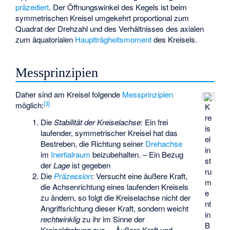
präzediert
. Der Öffnungswinkel des Kegels ist beim
symmetrischen Kreisel umgekehrt proportional zum
Quadrat der Drehzahl und des Verhältnisses des axialen
zum äquatorialen
Hauptträgheitsmoment
des Kreisels.
Messprinzipien
Daher sind am Kreisel folgende
Messprinzipien
[
3
]
möglich:
K
re
Die
Stabilität der Kreiselachse
: Ein frei
is
laufender, symmetrischer Kreisel hat das
el
Bestreben, die Richtung seiner
Drehachse
in
im
Inertialraum
beizubehalten. – Ein Bezug
st
der
Lage
ist gegeben
ru
Die
Präzession
: Versucht eine äußere Kraft,
m
die Achsenrichtung eines laufenden Kreisels
e
zu ändern, so folgt die Kreiselachse nicht der
nt
Angriffsrichtung dieser Kraft, sondern weicht
in
rechtwinklig
zu ihr im Sinne der
B
Kreiseldrehung aus. – Äußere Kraft und