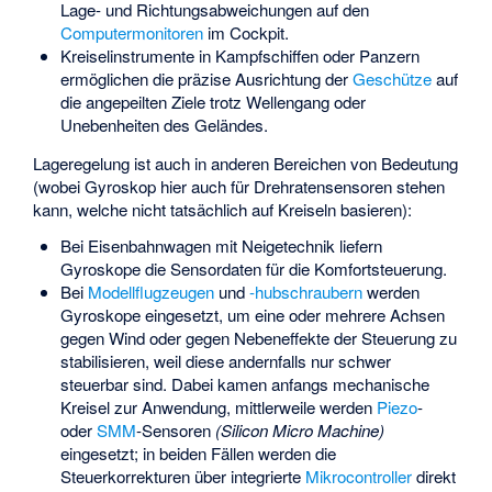
Lage- und Richtungsabweichungen auf den
Computermonitoren
im Cockpit.
Kreiselinstrumente in Kampfschiffen oder Panzern
ermöglichen die präzise Ausrichtung der
Geschütze
auf
die angepeilten Ziele trotz Wellengang oder
Unebenheiten des Geländes.
Lageregelung ist auch in anderen Bereichen von Bedeutung
(wobei Gyroskop hier auch für Drehratensensoren stehen
kann, welche nicht tatsächlich auf Kreiseln basieren):
Bei Eisenbahnwagen mit Neigetechnik liefern
Gyroskope die Sensordaten für die Komfortsteuerung.
Bei
Modellflugzeugen
und
-hubschraubern
werden
Gyroskope eingesetzt, um eine oder mehrere Achsen
gegen Wind oder gegen Nebeneffekte der Steuerung zu
stabilisieren, weil diese andernfalls nur schwer
steuerbar sind. Dabei kamen anfangs mechanische
Kreisel zur Anwendung, mittlerweile werden
Piezo
-
oder
SMM
-Sensoren
(Silicon Micro Machine)
eingesetzt; in beiden Fällen werden die
Steuerkorrekturen über integrierte
Mikrocontroller
direkt