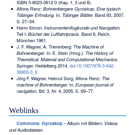
ISBN 3-8023-0612-0
(Kap. 1, 3 und 8).
Alfons Renz
:
Bohnenbergers Gyroskop. Eine typisch
Tübinger Erfindung.
In:
Tübinger Blätter.
Band 93, 2007,
S. 27–34.
Harro Simon:
Instrumentenflugkunde und Navigation.
Teil I:
Bücher der Luftfahrtpraxis.
Band 8, Reich,
München 1961.
J. F. Wagner, A. Trierenberg:
The Machine of
Bohnenberger.
In: E. Stein (Hrsg.):
The History of
Theoretical, Material and Computational Mechanics.
Springer, Heidelberg 2014.
doi:10.1007/978-3-642-
39905-3_6
Jörg F. Wagner, Helmut Sorg,
Alfons Renz
:
The
machine of Bohnenberger.
In:
European journal of
navigation.
Bd. 3, Nr. 4, 2005, S. 69–77.
Weblinks
Commons
: Gyroskop
– Album mit Bildern, Videos
und Audiodateien