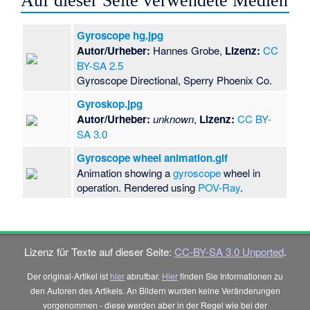
Auf dieser Seite verwendete Medien
Gyroscope hg.jpg
Autor/Urheber:
Hannes Grobe,
Lizenz:
CC
BY-SA 2.5
Gyroscope Directional, Sperry Phoenix Co.
Gyroskop.jpg
Autor/Urheber:
unknown
,
Lizenz:
CC BY-
SA 3.0
Gyroscope wheel animation.gif
Animation showing a
gyroscope
wheel in
operation. Rendered using
POV-Ray
.
Lizenz für Texte auf dieser Seite:
CC-BY-SA 3.0 Unported
.
Der original-Artikel ist
hier
abrufbar.
Hier
finden Sie Informationen zu
den Autoren des Artikels. An Bildern wurden keine Veränderungen
vorgenommen - diese werden aber in der Regel wie bei der