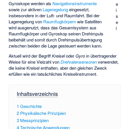
Gyroskope werden als
Navigationsinstrumente
e
sowie zur aktiven
Lageregelung
eingesetzt,
i
insbesondere in der Luft- und Raumfahrt. Bei der
s
Lageregelung von
Raumflugkörpern
wie Satelliten
e
wird ausgenutzt, dass das Gesamtsystem aus
l
Raumflugkörper und Gyroskop seinen Drehimpuls
beibehält und somit durch Drehimpulsübertragung
zwischen beiden die Lage gesteuert werden kann.
Aktuell wird der Begriff
Kreisel
oder
Gyro
in übertragender
Weise für eine Vielzahl von
Drehratensensoren
verwendet,
die keine Kreisel enthalten, aber den gleichen Zweck
erfüllen wie ein tatsächliches Kreiselinstrument.
Inhaltsverzeichnis
1
Geschichte
2
Physikalische Prinzipien
3
Messprinzipien
4
Technische Anwendungen