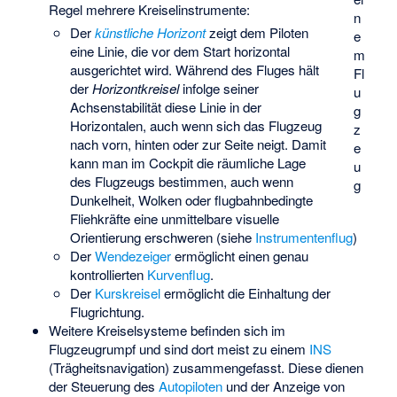
Regel mehrere Kreiselinstrumente:
n
Der
künstliche Horizont
zeigt dem Piloten
e
eine Linie, die vor dem Start horizontal
m
ausgerichtet wird. Während des Fluges hält
Fl
der
Horizontkreisel
infolge seiner
u
Achsenstabilität diese Linie in der
g
Horizontalen, auch wenn sich das Flugzeug
z
nach vorn, hinten oder zur Seite neigt. Damit
e
kann man im Cockpit die räumliche Lage
u
des Flugzeugs bestimmen, auch wenn
g
Dunkelheit, Wolken oder flugbahnbedingte
Fliehkräfte eine unmittelbare visuelle
Orientierung erschweren (siehe
Instrumentenflug
)
Der
Wendezeiger
ermöglicht einen genau
kontrollierten
Kurvenflug
.
Der
Kurskreisel
ermöglicht die Einhaltung der
Flugrichtung.
Weitere Kreiselsysteme befinden sich im
Flugzeugrumpf und sind dort meist zu einem
INS
(Trägheitsnavigation) zusammengefasst. Diese dienen
der Steuerung des
Autopiloten
und der Anzeige von