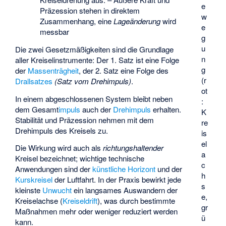
e
Präzession stehen in direktem
w
Zusammenhang, eine
Lageänderung
wird
e
messbar
g
u
Die zwei Gesetzmäßigkeiten sind die Grundlage
n
aller Kreiselinstrumente: Der 1. Satz ist eine Folge
g
der
Massenträgheit
, der 2. Satz eine Folge des
(r
Drallsatzes
(Satz vom Drehimpuls)
.
ot
In einem abgeschlossenen System bleibt neben
:
dem Gesamt
impuls
auch der
Drehimpuls
erhalten.
K
Stabilität und Präzession nehmen mit dem
re
Drehimpuls des Kreisels zu.
is
el
Die Wirkung wird auch als
richtungshaltender
a
Kreisel bezeichnet; wichtige technische
c
Anwendungen sind der
künstliche Horizont
und der
h
Kurskreisel
der Luftfahrt. In der Praxis bewirkt jede
s
kleinste
Unwucht
ein langsames Auswandern der
e,
Kreiselachse (
Kreiseldrift
), was durch bestimmte
gr
Maßnahmen mehr oder weniger reduziert werden
ü
kann.