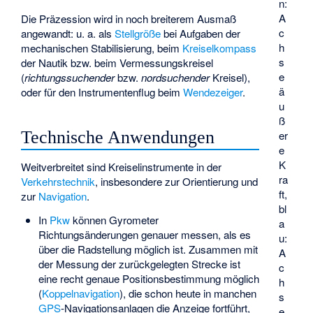
n:
A
Die Präzession wird in noch breiterem Ausmaß
c
angewandt: u. a. als
Stellgröße
bei Aufgaben der
h
mechanischen Stabilisierung, beim
Kreiselkompass
s
der Nautik bzw. beim
Vermessungskreisel
e
(
richtungssuchender
bzw.
nordsuchender
Kreisel),
ä
oder für den Instrumentenflug beim
Wendezeiger
.
u
ß
Technische Anwendungen
er
e
K
Weitverbreitet sind Kreiselinstrumente in der
ra
Verkehrstechnik
, insbesondere zur Orientierung und
ft,
zur
Navigation
.
bl
In
Pkw
können Gyrometer
a
Richtungsänderungen genauer messen, als es
u:
über die Radstellung möglich ist. Zusammen mit
A
der Messung der zurückgelegten Strecke ist
c
eine recht genaue Positionsbestimmung möglich
h
(
Koppelnavigation
), die schon heute in manchen
s
GPS
-Navigationsanlagen die Anzeige fortführt,
e