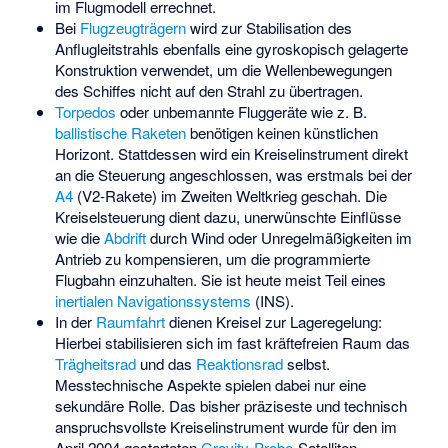
im Flugmodell errechnet.
Bei
Flugzeugträgern
wird zur Stabilisation des
Anflugleitstrahls ebenfalls eine gyroskopisch gelagerte
Konstruktion verwendet, um die Wellenbewegungen
des Schiffes nicht auf den Strahl zu übertragen.
Torpedos
oder unbemannte Fluggeräte wie z. B.
ballistische Raketen
benötigen keinen künstlichen
Horizont. Stattdessen wird ein Kreiselinstrument direkt
an die Steuerung angeschlossen, was erstmals bei der
A4
(V2-Rakete) im Zweiten Weltkrieg geschah. Die
Kreiselsteuerung dient dazu, unerwünschte Einflüsse
wie die
Abdrift
durch Wind oder Unregelmäßigkeiten im
Antrieb zu kompensieren, um die programmierte
Flugbahn einzuhalten. Sie ist heute meist Teil eines
inertialen Navigationssystems
(INS).
In der
Raumfahrt
dienen Kreisel zur Lageregelung:
Hierbei stabilisieren sich im fast kräftefreien Raum das
Trägheitsrad
und das
Reaktionsrad
selbst.
Messtechnische Aspekte spielen dabei nur eine
sekundäre Rolle. Das bisher präziseste und technisch
anspruchsvollste Kreiselinstrument wurde für den im
April 2004 gestarteten
Gravity-Probe
-Satelliten