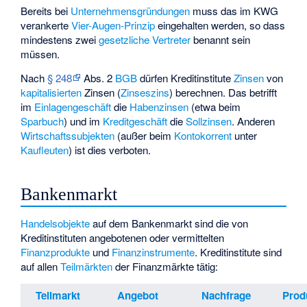
Bereits bei
Unternehmensgründungen
muss das im KWG
verankerte
Vier-Augen-Prinzip
eingehalten werden, so dass
mindestens zwei
gesetzliche Vertreter
benannt sein
müssen.
Nach
§ 248
Abs. 2
BGB
dürfen Kreditinstitute
Zinsen
von
kapitalisierten
Zinsen (
Zinseszins
) berechnen. Das betrifft
im
Einlagengeschäft
die
Habenzinsen
(etwa beim
Sparbuch
) und im
Kreditgeschäft
die
Sollzinsen
. Anderen
Wirtschaftssubjekten
(außer beim
Kontokorrent
unter
Kaufleuten
) ist dies verboten.
Bankenmarkt
Handelsobjekte
auf dem
Bankenmarkt
sind die von
Kreditinstituten angebotenen oder vermittelten
Finanzprodukte
und
Finanzinstrumente
. Kreditinstitute sind
auf allen
Teilmärkten
der Finanzmärkte tätig:
Teilmarkt
Angebot
Nachfrage
Prod