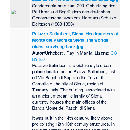
Sonderbriefmarke zum 200. Geburtstag des
Politikers und Begründers des deutschen
Genossenschaftswesens Hermann Schulze-
Delitzsch (1808-1883)
Palazzo Salimbeni, Siena, Headquarters of
Monte dei Paschi di Siena, the worlds
oldest surviving bank.jpg
Autor/Urheber:
. Ray in Manila,
Lizenz:
CC
BY 2.0
Palazzo Salimbeni is a Gothic style urban
palace located on the Piazza Salimbeni, just
off Via Banchi di Sopra in the Terzo di
Camollia of the city of Siena, region of
Tuscany, Italy. The building, associated with
an ancient mercantile family of Siena,
currently houses the main offices of the
Banca Monte dei Paschi di Siena.
It was built in the 14th century, likely above
pre-existing 12th-13th century structures. In
the 19th century it was remodeled in neo-