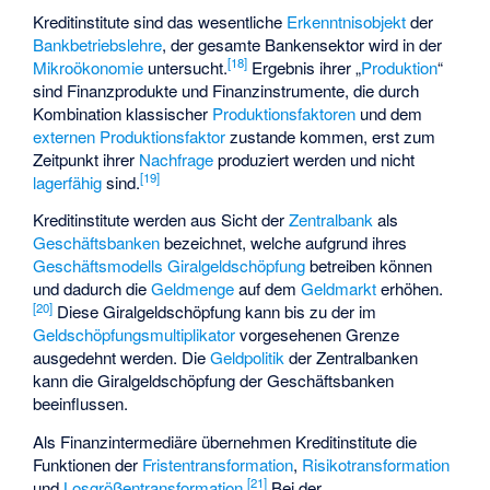
Kreditinstitute sind das wesentliche
Erkenntnisobjekt
der
Bankbetriebslehre
, der gesamte Bankensektor wird in der
[
18
]
Mikroökonomie
untersucht.
Ergebnis ihrer „
Produktion
“
sind Finanzprodukte und Finanzinstrumente, die durch
Kombination klassischer
Produktionsfaktoren
und dem
externen Produktionsfaktor
zustande kommen, erst zum
Zeitpunkt ihrer
Nachfrage
produziert werden und nicht
[
19
]
lagerfähig
sind.
Kreditinstitute werden aus Sicht der
Zentralbank
als
Geschäftsbanken
bezeichnet, welche aufgrund ihres
Geschäftsmodells
Giralgeldschöpfung
betreiben können
und dadurch die
Geldmenge
auf dem
Geldmarkt
erhöhen.
[
20
]
Diese Giralgeldschöpfung kann bis zu der im
Geldschöpfungsmultiplikator
vorgesehenen Grenze
ausgedehnt werden. Die
Geldpolitik
der Zentralbanken
kann die Giralgeldschöpfung der Geschäftsbanken
beeinflussen.
Als Finanzintermediäre übernehmen Kreditinstitute die
Funktionen der
Fristentransformation
,
Risikotransformation
[
21
]
und
Losgrößentransformation
.
Bei der