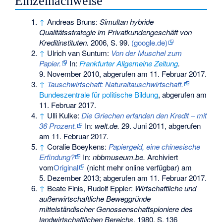
Einzelnachweise
↑
Andreas Bruns:
Simultan hybride
Qualitätsstrategie im Privatkundengeschäft von
Kreditinstituten.
2006, S. 99.
(google.de)
↑
Ulrich van Suntum:
Von der Muschel zum
Papier.
In:
Frankfurter Allgemeine Zeitung
.
9. November 2010,
abgerufen am 11. Februar 2017
.
↑
Tauschwirtschaft: Naturaltauschwirtschaft.
Bundeszentrale für politische Bildung
,
abgerufen am
11. Februar 2017
.
↑
Ulli Kulke:
Die Griechen erfanden den Kredit – mit
36 Prozent.
In:
welt.de.
29. Juni 2011,
abgerufen
am 11. Februar 2017
.
↑
Coralie Boeykens:
Papiergeld, eine chinesische
Erfindung?
In:
nbbmuseum.be.
Archiviert
vom
Original
(nicht mehr online verfügbar) am
5. Dezember 2013
;
abgerufen am 11. Februar 2017
.
↑
Beate Finis, Rudolf Eppler:
Wirtschaftliche und
außerwirtschaftliche Beweggründe
mittelständischer Genossenschaftspioniere des
landwirtschaftlichen Bereichs
. 1980,
S.
136