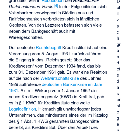
gründete 1864 in
Heddesdorf
den
Heddesdorfer
D
[
6
]
Darlehnskassen-Verein
.
In der Folge bildeten sich
el
Volksbanken vorwiegend in Städten aus und
it
Raiffeisenbanken verbreiteten sich in ländlichen
z
Gebieten. Von den Letzteren befassten sich viele
s
neben dem Bankgeschäft auch mit
c
Warengeschäften.
h
gr
Der deutsche
Rechtsbegriff
Kreditinstitut ist auf eine
ü
Verordnung vom 5. August 1931 zurückzuführen,
n
die Eingang in das „Reichsgesetz über das
d
Kreditwesen“ vom Dezember 1934 fand, das bis
et
zum 31. Dezember 1961 galt. Es war eine Reaktion
e
auf die nach der
Weltwirtschaftskrise
des Jahres
d
1929 auftretende
deutschen Bankenkrise im Jahr
a
1931
. Als mit Wirkung vom 1. Januar 1962 ein
s
neues Kreditwesengesetz (KWG) in Kraft trat, gab
er
es in § 1 KWG für Kreditinstitute eine weite
st
Legaldefinition
. Hiernach gilt unwiderlegbar jedes
e
Unternehmen, das mindestens eines der im Katalog
g
des § 1 Abs. 1 KWG genannten Bankgeschäfte
e
betreibt, als Kreditinstitut. Über den Aspekt des
n