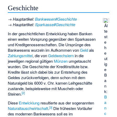
Geschichte
→
Hauptartikel
:
Bankwesen#Geschichte
→
Hauptartikel
:
Sparkasse#Geschichte
Äl
te
In der geschichtlichen Entwicklung haben Banken
st
einen weiten Vorsprung gegenüber den Sparkassen
e
und Kreditgenossenschaften. Die Ursprünge des
h
Bankwesens wurzeln im Aufkommen von
Geld
als
e
Zahlungsmittel
, die von
Geldwechslern
in die
ut
jeweiligen regional gültigen
Münzen
umgetauscht
ig
wurden. Die Geschichte der Kreditinstitute bzw.
e
Kredite lässt sich dabei bis zur Entstehung des
B
Geldes zurückverfolgen, denn schon mit dem
a
Naturalgeld bis 6000 v. Chr. kamen Leihgeschäfte
n
zustande, beispielsweise mit Muscheln oder
k:
[
2
]
Steinen.
B
a
Diese
Entwicklung
resultierte aus der sogenannten
n
[
3
]
Naturaltauschwirtschaft
.
Die frühesten Vorläufer
c
des modernen Bankwesens soll es im