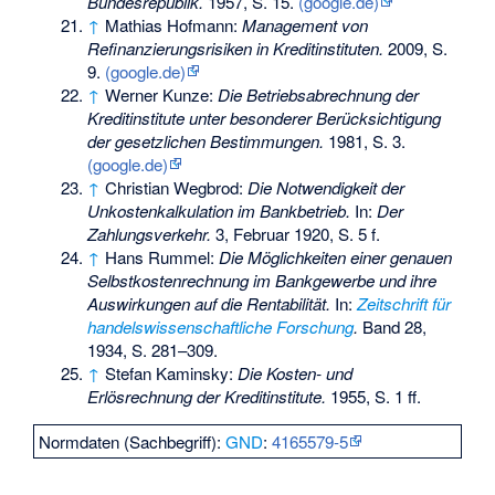
Bundesrepublik.
1957, S. 15.
(google.de)
↑
Mathias Hofmann:
Management von
Refinanzierungsrisiken in Kreditinstituten.
2009, S.
9.
(google.de)
↑
Werner Kunze:
Die Betriebsabrechnung der
Kreditinstitute unter besonderer Berücksichtigung
der gesetzlichen Bestimmungen.
1981, S. 3.
(google.de)
↑
Christian Wegbrod:
Die Notwendigkeit der
Unkostenkalkulation im Bankbetrieb.
In:
Der
Zahlungsverkehr.
3, Februar 1920, S. 5 f.
↑
Hans Rummel:
Die Möglichkeiten einer genauen
Selbstkostenrechnung im Bankgewerbe und ihre
Auswirkungen auf die Rentabilität.
In:
Zeitschrift für
handelswissenschaftliche Forschung
.
Band 28,
1934, S. 281–309.
↑
Stefan Kaminsky:
Die Kosten- und
Erlösrechnung der Kreditinstitute.
1955, S. 1 ff.
Normdaten (Sachbegriff):
GND
:
4165579-5