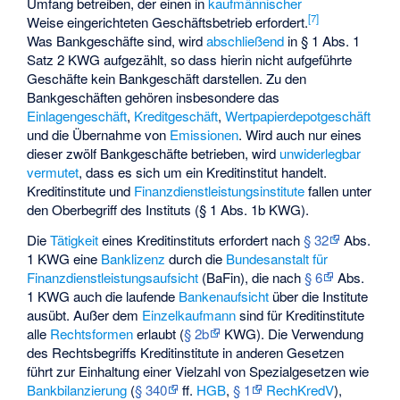
Umfang betreiben, der einen in
kaufmännischer
[
7
]
Weise eingerichteten Geschäftsbetrieb erfordert.
Was Bankgeschäfte sind, wird
abschließend
in § 1 Abs. 1
Satz 2 KWG aufgezählt, so dass hierin nicht aufgeführte
Geschäfte kein Bankgeschäft darstellen. Zu den
Bankgeschäften gehören insbesondere das
Einlagengeschäft
,
Kreditgeschäft
,
Wertpapierdepotgeschäft
und die Übernahme von
Emissionen
. Wird auch nur eines
dieser zwölf Bankgeschäfte betrieben, wird
unwiderlegbar
vermutet
, dass es sich um ein Kreditinstitut handelt.
Kreditinstitute und
Finanzdienstleistungsinstitute
fallen unter
den Oberbegriff des Instituts (§ 1 Abs. 1b KWG).
Die
Tätigkeit
eines Kreditinstituts erfordert nach
§ 32
Abs.
1 KWG eine
Banklizenz
durch die
Bundesanstalt für
Finanzdienstleistungsaufsicht
(BaFin), die nach
§ 6
Abs.
1 KWG auch die laufende
Bankenaufsicht
über die Institute
ausübt. Außer dem
Einzelkaufmann
sind für Kreditinstitute
alle
Rechtsformen
erlaubt (
§ 2b
KWG). Die Verwendung
des Rechtsbegriffs Kreditinstitute in anderen Gesetzen
führt zur Einhaltung einer Vielzahl von
Spezialgesetzen
wie
Bankbilanzierung
(
§ 340
ff.
HGB
,
§ 1
RechKredV
),