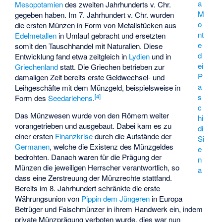
a
Mesopotamien
des zweiten Jahrhunderts v. Chr.
M
gegeben haben. Im 7. Jahrhundert v. Chr. wurden
o
die ersten Münzen in Form von Metallstücken aus
nt
Edelmetallen
in Umlauf gebracht und ersetzten
e
somit den Tauschhandel mit Naturalien. Diese
d
Entwicklung fand etwa zeitgleich in
Lydien
und in
ei
Griechenland
statt. Die Griechen betrieben zur
P
damaligen Zeit bereits erste Geldwechsel- und
a
Leihgeschäfte mit dem Münzgeld, beispielsweise in
s
[
4
]
Form des
Seedarlehens
.
c
Das Münzwesen wurde von den Römern weiter
hi
vorangetrieben und ausgebaut. Dabei kam es zu
di
einer ersten
Finanzkrise
durch die Aufstände der
Si
Germanen
, welche die Existenz des Münzgeldes
e
bedrohten. Danach waren für die Prägung der
n
Münzen die jeweiligen Herrscher verantwortlich, so
a
dass eine Zerstreuung der Münzrechte stattfand.
Bereits im 8. Jahrhundert schränkte die erste
Währungsunion von
Pippin dem Jüngeren
in Europa
Betrüger und Falschmünzer in ihrem Handwerk ein, indem
private Münzprägung verboten wurde, dies war nun