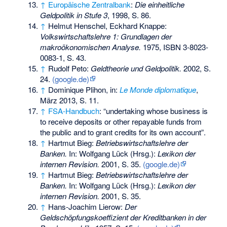
↑
Europäische Zentralbank
:
Die einheitliche
Geldpolitik in Stufe 3
, 1998, S. 86.
↑
Helmut Henschel, Eckhard Knappe:
Volkswirtschaftslehre 1: Grundlagen der
makroökonomischen Analyse.
1975,
ISBN 3-8023-
0083-1
, S. 43.
↑
Rudolf Peto:
Geldtheorie und Geldpolitik.
2002, S.
24.
(google.de)
↑
Dominique Plihon, in:
Le Monde diplomatique
,
März 2013, S. 11.
↑
FSA-Handbuch
: “undertaking whose business is
to receive deposits or other repayable funds from
the public and to grant credits for its own account”.
↑
Hartmut Bieg:
Betriebswirtschaftslehre der
Banken.
In: Wolfgang Lück (Hrsg.):
Lexikon der
internen Revision.
2001, S. 35.
(google.de)
↑
Hartmut Bieg:
Betriebswirtschaftslehre der
Banken.
In: Wolfgang Lück (Hrsg.):
Lexikon der
internen Revision.
2001, S. 35.
↑
Hans-Joachim Lierow:
Der
Geldschöpfungskoeffizient der Kreditbanken in der