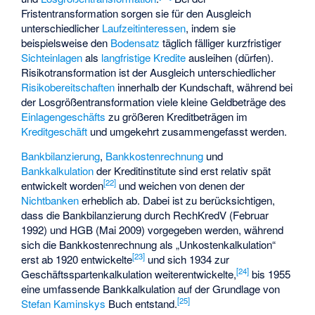
Fristentransformation sorgen sie für den Ausgleich
unterschiedlicher
Laufzeitinteressen
, indem sie
beispielsweise den
Bodensatz
täglich fälliger
kurzfristiger
Sichteinlagen
als
langfristige
Kredite
ausleihen (dürfen).
Risikotransformation ist der Ausgleich unterschiedlicher
Risikobereitschaften
innerhalb der Kundschaft, während bei
der Losgrößentransformation viele kleine Geldbeträge des
Einlagengeschäfts
zu größeren Kreditbeträgen im
Kreditgeschäft
und umgekehrt zusammengefasst werden.
Bankbilanzierung
,
Bankkostenrechnung
und
Bankkalkulation
der Kreditinstitute sind erst relativ spät
[
22
]
entwickelt worden
und weichen von denen der
Nichtbanken
erheblich ab. Dabei ist zu berücksichtigen,
dass die Bankbilanzierung durch RechKredV (Februar
1992) und HGB (Mai 2009) vorgegeben werden, während
sich die Bankkostenrechnung als „Unkostenkalkulation“
[
23
]
erst ab 1920 entwickelte
und sich 1934 zur
[
24
]
Geschäftsspartenkalkulation weiterentwickelte,
bis 1955
eine umfassende Bankkalkulation auf der Grundlage von
[
25
]
Stefan Kaminskys
Buch entstand.