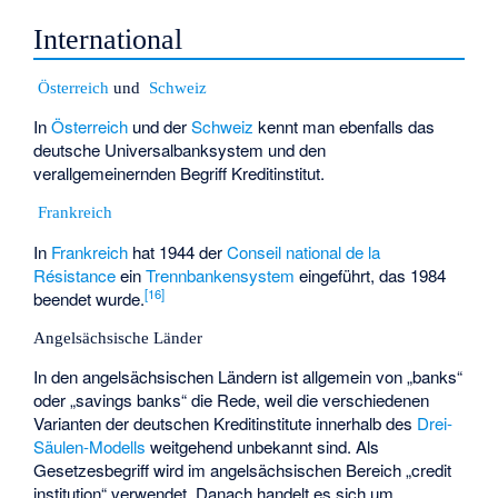
International
Österreich
und
Schweiz
In
Österreich
und der
Schweiz
kennt man ebenfalls das
deutsche Universalbanksystem und den
verallgemeinernden Begriff Kreditinstitut.
Frankreich
In
Frankreich
hat 1944 der
Conseil national de la
Résistance
ein
Trennbankensystem
eingeführt, das 1984
[
16
]
beendet wurde.
Angelsächsische Länder
In den angelsächsischen Ländern ist allgemein von „banks“
oder „savings banks“ die Rede, weil die verschiedenen
Varianten der deutschen Kreditinstitute innerhalb des
Drei-
Säulen-Modells
weitgehend unbekannt sind. Als
Gesetzesbegriff wird im angelsächsischen Bereich „credit
institution“ verwendet. Danach handelt es sich um