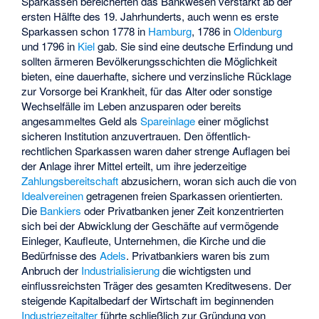
Sparkassen bereicherten das Bankwesen verstärkt ab der
ersten Hälfte des 19. Jahrhunderts, auch wenn es erste
Sparkassen schon 1778 in
Hamburg
, 1786 in
Oldenburg
und 1796 in
Kiel
gab. Sie sind eine deutsche Erfindung und
sollten ärmeren Bevölkerungsschichten die Möglichkeit
bieten, eine dauerhafte, sichere und verzinsliche Rücklage
zur Vorsorge bei Krankheit, für das Alter oder sonstige
Wechselfälle im Leben anzusparen oder bereits
angesammeltes Geld als
Spareinlage
einer möglichst
sicheren Institution anzuvertrauen. Den öffentlich-
rechtlichen Sparkassen waren daher strenge Auflagen bei
der Anlage ihrer Mittel erteilt, um ihre jederzeitige
Zahlungsbereitschaft
abzusichern, woran sich auch die von
Idealvereinen
getragenen freien Sparkassen orientierten.
Die
Bankiers
oder Privatbanken jener Zeit konzentrierten
sich bei der Abwicklung der Geschäfte auf vermögende
Einleger, Kaufleute, Unternehmen, die Kirche und die
Bedürfnisse des
Adels
. Privatbankiers waren bis zum
Anbruch der
Industrialisierung
die wichtigsten und
einflussreichsten Träger des gesamten Kreditwesens. Der
steigende Kapitalbedarf der Wirtschaft im beginnenden
Industriezeitalter
führte schließlich zur Gründung von