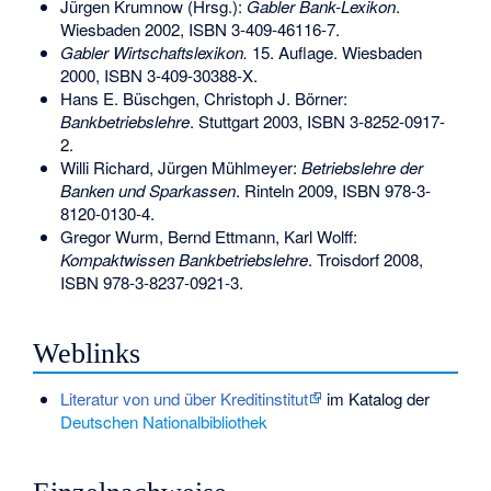
Jürgen Krumnow (Hrsg.):
Gabler Bank-Lexikon
.
Wiesbaden 2002,
ISBN 3-409-46116-7
.
Gabler Wirtschaftslexikon.
15. Auflage. Wiesbaden
2000,
ISBN 3-409-30388-X
.
Hans E. Büschgen, Christoph J. Börner:
Bankbetriebslehre
. Stuttgart 2003,
ISBN 3-8252-0917-
2
.
Willi Richard, Jürgen Mühlmeyer:
Betriebslehre der
Banken und Sparkassen
. Rinteln 2009,
ISBN 978-3-
8120-0130-4
.
Gregor Wurm, Bernd Ettmann, Karl Wolff:
Kompaktwissen Bankbetriebslehre
. Troisdorf 2008,
ISBN 978-3-8237-0921-3
.
Weblinks
Literatur von und über Kreditinstitut
im Katalog der
Deutschen Nationalbibliothek