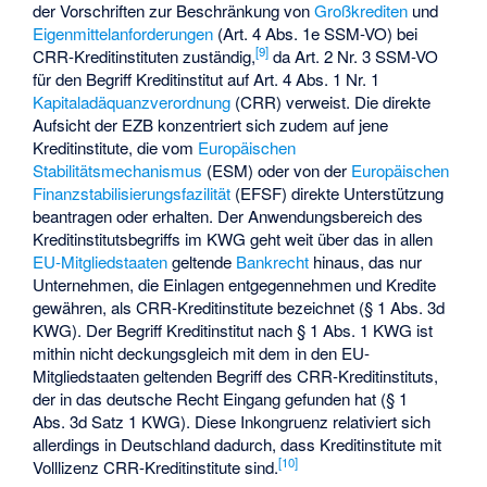
der Vorschriften zur Beschränkung von
Großkrediten
und
Eigenmittelanforderungen
(Art. 4 Abs. 1e SSM-VO) bei
[
9
]
CRR-Kreditinstituten zuständig,
da Art. 2 Nr. 3 SSM-VO
für den Begriff Kreditinstitut auf Art. 4 Abs. 1 Nr. 1
Kapitaladäquanzverordnung
(CRR) verweist. Die direkte
Aufsicht der EZB konzentriert sich zudem auf jene
Kreditinstitute, die vom
Europäischen
Stabilitätsmechanismus
(ESM) oder von der
Europäischen
Finanzstabilisierungsfazilität
(EFSF) direkte Unterstützung
beantragen oder erhalten. Der Anwendungsbereich des
Kreditinstitutsbegriffs im KWG geht weit über das in allen
EU-Mitgliedstaaten
geltende
Bankrecht
hinaus, das nur
Unternehmen, die Einlagen entgegennehmen und Kredite
gewähren, als CRR-Kreditinstitute bezeichnet (§ 1 Abs. 3d
KWG). Der Begriff Kreditinstitut nach § 1 Abs. 1 KWG ist
mithin nicht deckungsgleich mit dem in den EU-
Mitgliedstaaten geltenden Begriff des CRR-Kreditinstituts,
der in das deutsche Recht Eingang gefunden hat (§ 1
Abs. 3d Satz 1 KWG). Diese Inkongruenz relativiert sich
allerdings in Deutschland dadurch, dass Kreditinstitute mit
[
10
]
Volllizenz CRR-Kreditinstitute sind.