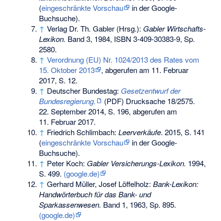
(
eingeschränkte Vorschau
in der Google-
Buchsuche).
↑
Verlag Dr. Th. Gabler (Hrsg.):
Gabler Wirtschafts-
Lexikon.
Band 3, 1984,
ISBN 3-409-30383-9
, Sp.
2580.
↑
Verordnung (EU) Nr. 1024/2013 des Rates vom
15. Oktober 2013
, abgerufen am 11. Februar
2017, S. 12.
↑
Deutscher Bundestag:
Gesetzentwurf der
Bundesregierung.
(PDF) Drucksache 18/2575.
22. September 2014,
S. 196
,
abgerufen am
11. Februar 2017
.
↑
Friedrich Schlimbach:
Leerverkäufe
. 2015,
S.
141
(
eingeschränkte Vorschau
in der Google-
Buchsuche).
↑
Peter Koch:
Gabler Versicherungs-Lexikon.
1994,
S. 499.
(google.de)
↑
Gerhard Müller, Josef Löffelholz:
Bank-Lexikon:
Handwörterbuch für das Bank- und
Sparkassenwesen.
Band 1, 1963, Sp. 895.
(google.de)