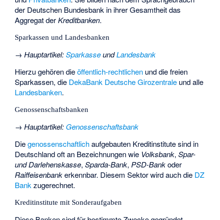
der Deutschen Bundesbank in ihrer Gesamtheit das
Aggregat der
Kreditbanken
.
Sparkassen und Landesbanken
→
Hauptartikel
:
Sparkasse
und
Landesbank
Hierzu gehören die
öffentlich-rechtlichen
und die freien
Sparkassen, die
DekaBank Deutsche Girozentrale
und alle
Landesbanken
.
Genossenschaftsbanken
→
Hauptartikel
:
Genossenschaftsbank
Die
genossenschaftlich
aufgebauten Kreditinstitute sind in
Deutschland oft an Bezeichnungen wie
Volksbank
,
Spar-
und Darlehenskasse
,
Sparda-Bank
,
PSD-Bank
oder
Raiffeisenbank
erkennbar. Diesem Sektor wird auch die
DZ
Bank
zugerechnet.
Kreditinstitute mit Sonderaufgaben
Diese Banken sind für bestimmte Zwecke gegründet