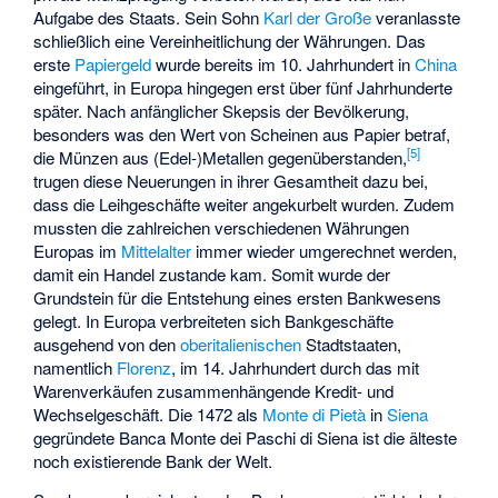
Aufgabe des Staats. Sein Sohn
Karl der Große
veranlasste
schließlich eine Vereinheitlichung der Währungen. Das
erste
Papiergeld
wurde bereits im 10. Jahrhundert in
China
eingeführt, in Europa hingegen erst über fünf Jahrhunderte
später. Nach anfänglicher Skepsis der Bevölkerung,
besonders was den Wert von Scheinen aus Papier betraf,
[
5
]
die Münzen aus (Edel-)Metallen gegenüberstanden,
trugen diese Neuerungen in ihrer Gesamtheit dazu bei,
dass die Leihgeschäfte weiter angekurbelt wurden. Zudem
mussten die zahlreichen verschiedenen Währungen
Europas im
Mittelalter
immer wieder umgerechnet werden,
damit ein Handel zustande kam. Somit wurde der
Grundstein für die Entstehung eines ersten Bankwesens
gelegt. In Europa verbreiteten sich Bankgeschäfte
ausgehend von den
oberitalienischen
Stadtstaaten,
namentlich
Florenz
, im 14. Jahrhundert durch das mit
Warenverkäufen zusammenhängende Kredit- und
Wechselgeschäft. Die 1472 als
Monte di Pietà
in
Siena
gegründete Banca Monte dei Paschi di Siena ist die älteste
noch existierende Bank der Welt.