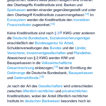
des Oberbegriffs Kreditinstitute sind. Banken und
Sparkassen
werden einander gegenübergestellt und unter
[
12
]
dem Oberbegriff Kreditinstitute zusammengefasst.
Im
Eurosystem
werden die Kreditinstitute den
monetären
[
13
]
Finanzinstituten
zugeordnet.
Keine Kreditinstitute sind nach
§ 2
KWG unter anderem
die
Deutsche Bundesbank
,
Sozialversicherungsträger
einschließlich der
Bundesagentur für Arbeit
,
Schuldenverwaltungen des
Bundes
und der
Länder
,
Versicherer
,
Investmentgesellschaften
und
Pfandleiher
.
Abweichend von § 2 KWG werden KfW und
Bausparkassen in die
Volkswirtschaftliche
[
14
]
Gesamtrechnung
einbezogen,
bei der Ermittlung der
Geldmenge
die Deutsche Bundesbank,
Bausparkassen
[
15
]
und
Geldmarktfonds
.
Je nach der Art des
Gesellschafters
wird unterschieden
zwischen
öffentlich-rechtlichen
und
privatrechtlichen
Kreditinstituten, wobei der Anteil öffentlich-rechtlicher
Institute im
deutschen Bankwesen
besonders hoch ist.