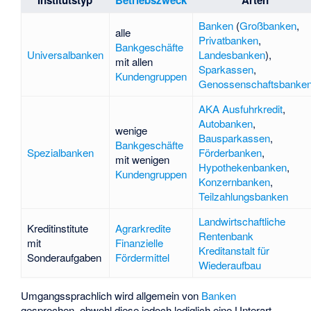
Institutstyp
Betriebszweck
Arten
Banken
(
Großbanken
,
alle
Privatbanken
,
Bankgeschäfte
Universalbanken
Landesbanken
),
mit allen
Sparkassen
,
Kundengruppen
Genossenschaftsbanke
AKA Ausfuhrkredit
,
Autobanken
,
wenige
Bausparkassen
,
Bankgeschäfte
Spezialbanken
Förderbanken
,
mit wenigen
Hypothekenbanken
,
Kundengruppen
Konzernbanken
,
Teilzahlungsbanken
Landwirtschaftliche
Kreditinstitute
Agrarkredite
Rentenbank
mit
Finanzielle
Kreditanstalt für
Sonderaufgaben
Fördermittel
Wiederaufbau
Umgangssprachlich wird allgemein von
Banken
gesprochen, obwohl diese jedoch lediglich eine Unterart