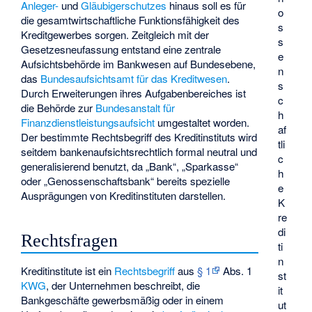
Anleger-
und
Gläubigerschutzes
hinaus soll es für
o
die gesamtwirtschaftliche Funktionsfähigkeit des
s
Kreditgewerbes sorgen. Zeitgleich mit der
s
Gesetzesneufassung entstand eine zentrale
e
Aufsichtsbehörde im Bankwesen auf Bundesebene,
n
das
Bundesaufsichtsamt für das Kreditwesen
.
s
Durch Erweiterungen ihres Aufgabenbereiches ist
c
die Behörde zur
Bundesanstalt für
h
Finanzdienstleistungsaufsicht
umgestaltet worden.
af
Der bestimmte Rechtsbegriff des Kreditinstituts wird
tli
seitdem bankenaufsichtsrechtlich formal neutral und
c
generalisierend benutzt, da „Bank“, „Sparkasse“
h
oder „Genossenschaftsbank“ bereits spezielle
e
Ausprägungen von Kreditinstituten darstellen.
K
re
di
Rechtsfragen
ti
n
Kreditinstitute ist ein
Rechtsbegriff
aus
§ 1
Abs. 1
st
KWG
, der Unternehmen beschreibt, die
it
Bankgeschäfte gewerbsmäßig oder in einem
ut