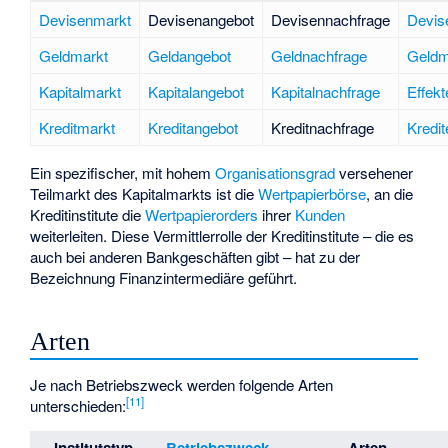
Devisenmarkt
Devisenangebot
Devisennachfrage
Devis
Geldmarkt
Geldangebot
Geldnachfrage
Geldm
Kapitalmarkt
Kapitalangebot
Kapitalnachfrage
Effekt
Kreditmarkt
Kreditangebot
Kreditnachfrage
Kredit
Ein spezifischer, mit hohem
Organisationsgrad
versehener
Teilmarkt des Kapitalmarkts ist die
Wertpapierbörse
, an die
Kreditinstitute die
Wertpapierorders
ihrer
Kunden
weiterleiten. Diese Vermittlerrolle der Kreditinstitute – die es
auch bei anderen Bankgeschäften gibt – hat zu der
Bezeichnung
Finanzintermediäre
geführt.
Arten
Je nach Betriebszweck werden folgende Arten
[
11
]
unterschieden: