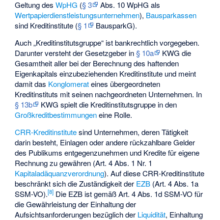
Geltung des
WpHG
(
§ 3
Abs. 10 WpHG als
Wertpapierdienstleistungsunternehmen
),
Bausparkassen
sind Kreditinstitute (
§ 1
BausparkG).
Auch „Kreditinstitutsgruppe“ ist bankrechtlich vorgegeben.
Darunter versteht der Gesetzgeber in
§ 10a
KWG die
Gesamtheit aller bei der Berechnung des haftenden
Eigenkapitals einzubeziehenden Kreditinstitute und meint
damit das
Konglomerat
eines übergeordneten
Kreditinstituts mit seinen nachgeordneten Unternehmen. In
§ 13b
KWG spielt die Kreditinstitutsgruppe in den
Großkreditbestimmungen
eine Rolle.
CRR-Kreditinstitute
sind Unternehmen, deren Tätigkeit
darin besteht, Einlagen oder andere rückzahlbare Gelder
des Publikums entgegenzunehmen und Kredite für eigene
Rechnung zu gewähren (Art. 4 Abs. 1 Nr. 1
Kapitaladäquanzverordnung
). Auf diese CRR-Kreditinstitute
beschränkt sich die Zuständigkeit der
EZB
(Art. 4 Abs. 1a
[
8
]
SSM-VO).
Die EZB ist gemäß Art. 4 Abs. 1d SSM-VO für
die Gewährleistung der Einhaltung der
Aufsichtsanforderungen bezüglich der
Liquidität
, Einhaltung