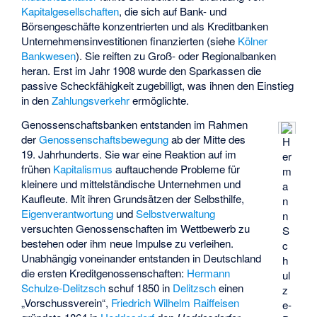
Kapitalgesellschaften
, die sich auf Bank- und
Börsengeschäfte konzentrierten und als Kreditbanken
Unternehmensinvestitionen finanzierten (siehe
Kölner
Bankwesen
). Sie reiften zu Groß- oder Regionalbanken
heran. Erst im Jahr 1908 wurde den Sparkassen die
passive Scheckfähigkeit zugebilligt, was ihnen den Einstieg
in den
Zahlungsverkehr
ermöglichte.
Genossenschaftsbanken entstanden im Rahmen
der
Genossenschaftsbewegung
ab der Mitte des
H
19. Jahrhunderts. Sie war eine Reaktion auf im
er
frühen
Kapitalismus
auftauchende Probleme für
m
kleinere und mittelständische Unternehmen und
a
Kaufleute. Mit ihren Grundsätzen der Selbsthilfe,
n
Eigenverantwortung
und
Selbstverwaltung
n
versuchten Genossenschaften im Wettbewerb zu
S
bestehen oder ihm neue Impulse zu verleihen.
c
Unabhängig voneinander entstanden in Deutschland
h
die ersten Kreditgenossenschaften:
Hermann
ul
Schulze-Delitzsch
schuf 1850 in
Delitzsch
einen
z
„Vorschussverein“,
Friedrich Wilhelm Raiffeisen
e-