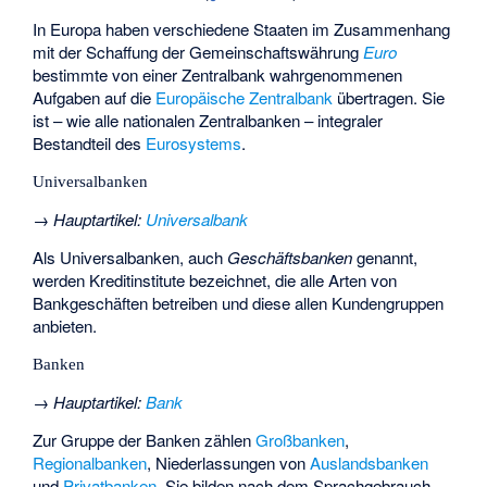
In Europa haben verschiedene Staaten im Zusammenhang
mit der Schaffung der
Gemeinschaftswährung
Euro
bestimmte von einer Zentralbank wahrgenommenen
Aufgaben auf die
Europäische Zentralbank
übertragen. Sie
ist – wie alle nationalen Zentralbanken – integraler
Bestandteil des
Eurosystems
.
Universalbanken
→
Hauptartikel
:
Universalbank
Als Universalbanken, auch
Geschäftsbanken
genannt,
werden Kreditinstitute bezeichnet, die alle Arten von
Bankgeschäften betreiben und diese allen Kundengruppen
anbieten.
Banken
→
Hauptartikel
:
Bank
Zur Gruppe der Banken zählen
Großbanken
,
Regionalbanken
, Niederlassungen von
Auslandsbanken
und
Privatbanken
. Sie bilden nach dem Sprachgebrauch