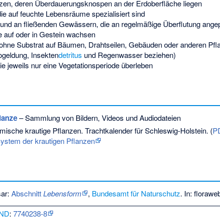
nzen, deren Überdauerungsknospen an der Erdoberfläche liegen
die auf feuchte Lebensräume spezialisiert sind
n und an fließenden Gewässern, die an regelmäßige Überflutung ange
ie auf oder in Gestein wachsen
e ohne Substrat auf Bäumen, Drahtseilen, Gebäuden oder anderen Pf
ogeldung, Insekten
detritus
und Regenwasser beziehen)
die jeweils nur eine Vegetationsperiode überleben
lanze
– Sammlung von Bildern, Videos und Audiodateien
mische krautige Pflanzen. Trachtkalender für Schleswig-Holstein. (
P
ystem der krautigen Pflanzen
sar:
Abschnitt
Lebensform
,
Bundesamt für Naturschutz
. In: florawe
ND
:
7740238-8