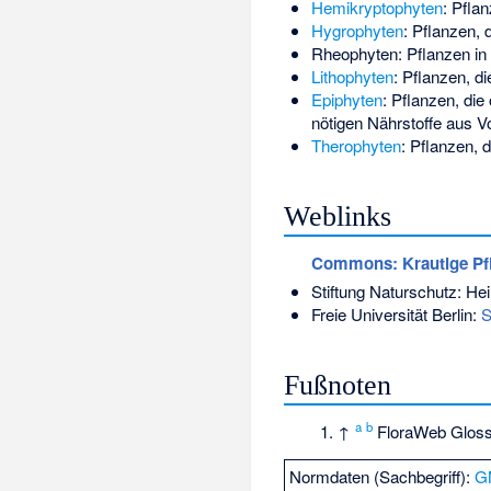
Hemikryptophyten
: Pfla
Hygrophyten
: Pflanzen, 
Rheophyten
: Pflanzen i
Lithophyten
: Pflanzen, d
Epiphyten
: Pflanzen, di
nötigen Nährstoffe aus V
Therophyten
: Pflanzen, 
Weblinks
Commons
: Krautige Pf
Stiftung Naturschutz: Hei
Freie Universität Berlin:
S
Fußnoten
a
b
↑
FloraWeb Glos
Normdaten (Sachbegriff):
G