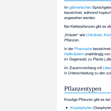
Im
gärtnerischen
Sprachgebr
bezeichnet, während tropis
angesehen werden.
Bei Kletterpflanzen gibt es 
„Kräuter“ wie
Unkräuter
,
Küc
Pflanzen
.
In der
Pharmazie
bezeichne
Heilkräutern
unabhängig von 
im Gegensatz zu
Planta
(„di
Im Zusammenhang mit
Lebe
in Unterscheidung zu den z
Pflanzentypen
Krautige Pflanzen gibt es be
Kryptophyten
(Geophyten)