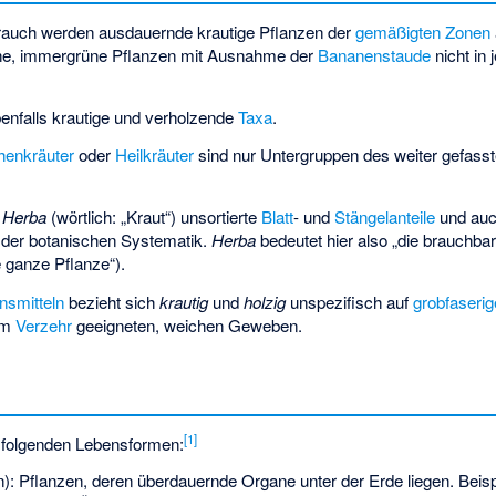
auch werden ausdauernde krautige Pflanzen der
gemäßigten Zonen
che, immergrüne Pflanzen mit Ausnahme der
Bananenstaude
nicht in 
ebenfalls krautige und verholzende
Taxa
.
henkräuter
oder
Heilkräuter
sind nur Untergruppen des weiter gefasst
t
Herba
(wörtlich: „Kraut“) unsortierte
Blatt
- und
Stängelanteile
und au
der botanischen Systematik.
Herba
bedeutet hier also „die brauchbar
e ganze Pflanze“).
nsmitteln
bezieht sich
krautig
und
holzig
unspezifisch auf
grobfaserig
um
Verzehr
geeigneten, weichen Geweben.
[
1
]
i folgenden Lebensformen:
: Pflanzen, deren überdauernde Organe unter der Erde liegen. Beispie