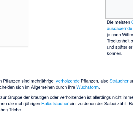
Die meisten
ausdauernde
je nach Witte
Trockenheit o
und später er
können.
 Pflanzen sind mehrjährige,
verholzende
Pflanzen, also
Sträucher
u
cheiden sich im Allgemeinen durch ihre
Wuchsform
.
zur Gruppe der krautigen oder verholzenden ist allerdings nicht imme
men die mehrjährigen
Halbsträucher
ein, zu denen der
Salbei
zählt. B
chen Triebe.