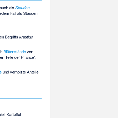
auch als
Stauden
jedem Fall als Stauden
en Begriffs
krautige
ch
Blütenstände
von
en Teile der Pflanze“,
e
und verholzte Anteile,
l: Kartoffel