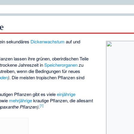
e
ein sekundäres
Dickenwachstum
auf und
lanzen lassen ihre grünen, oberirdischen Teile
 trockene Jahreszeit in
Speicherorganen
zu
treiben, wenn die Bedingungen für neues
uden
)
. Die meisten tropischen Pflanzen sind
utigen Pflanzen gibt es viele
einjährige
owie
mehrjährige
krautige Pflanzen, die allesamt
[
1
]
paxanthe Pflanzen
).