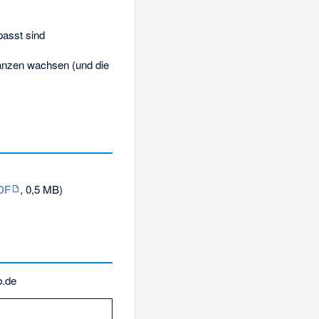
passt sind
lanzen wachsen (und die
DF
, 0,5 MB)
b.de