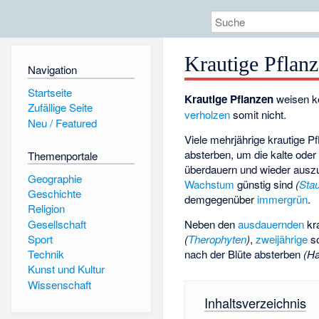
Krautige Pflanz
Navigation
Startseite
Krautige Pflanzen
weisen k
Zufällige Seite
verholzen
somit nicht.
Neu / Featured
Viele mehrjährige krautige Pf
absterben, um die kalte oder
Themenportale
überdauern und wieder auszu
Geographie
Wachstum
günstig sind
(
Sta
Geschichte
demgegenüber
immergrün
.
Religion
Gesellschaft
Neben den
ausdauernden
kra
(
Therophyten
)
,
zweijährige
s
Sport
nach der Blüte absterben
(
Ha
Technik
Kunst und Kultur
Wissenschaft
Inhaltsverzeichnis