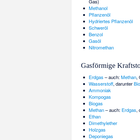
Gas)
Methanol
Pflanzenöl
Hydriertes Pflanzenöl
Schweröl
Benzol
Gasöl
Nitromethan
Gasförmige Kraftsto
Erdgas
– auch:
Methan
,
Wasserstoff
, darunter
Bi
Ammoniak
Kompogas
Biogas
Methan
– auch:
Erdgas
,
Ethan
Dimethylether
Holzgas
Deponiegas