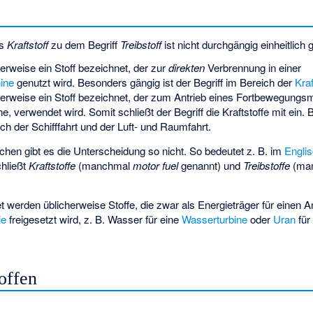
es
Kraftstoff
zu dem Begriff
Treibstoff
ist nicht durchgängig einheitlich g
rweise ein Stoff bezeichnet, der zur
direkten
Verbrennung in einer
ine
genutzt wird. Besonders gängig ist der Begriff im Bereich der
Kra
erweise ein Stoff bezeichnet, der zum Antrieb eines Fortbewegungsmi
e, verwendet wird. Somit schließt der Begriff die Kraftstoffe mit ein.
ich der Schifffahrt und der Luft- und Raumfahrt.
hen gibt es die Unterscheidung so nicht. So bedeutet z. B. im
Engli
chließt
Kraftstoffe
(manchmal
motor fuel
genannt) und
Treibstoffe
(ma
et werden üblicherweise Stoffe, die zwar als Energieträger für einen A
ie
freigesetzt wird, z. B. Wasser für eine
Wasserturbine
oder
Uran
für
offen