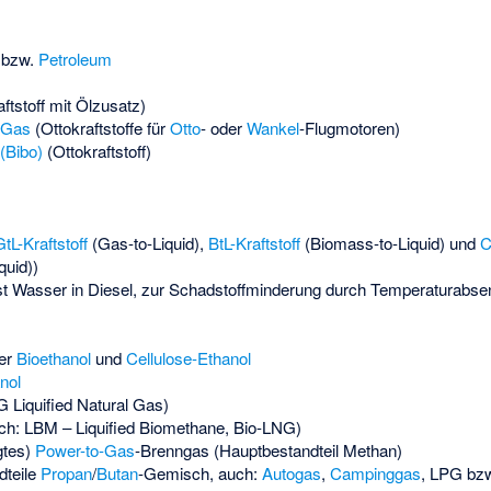
bzw.
Petroleum
ftstoff mit Ölzusatz)
Gas
(Ottokraftstoffe für
Otto
- oder
Wankel
-Flugmotoren)
(Bibo)
(Ottokraftstoff)
tL-Kraftstoff
(Gas-to-Liquid),
BtL-Kraftstoff
(Biomass-to-Liquid) und
C
quid))
t Wasser in Diesel, zur Schadstoffminderung durch Temperaturabse
ter
Bioethanol
und
Cellulose-Ethanol
nol
 Liquified Natural Gas)
ch: LBM – Liquified Biomethane, Bio-LNG)
gtes)
Power-to-Gas
-Brenngas (Hauptbestandteil Methan)
dteile
Propan
/
Butan
-Gemisch, auch:
Autogas
,
Campinggas
, LPG bzw