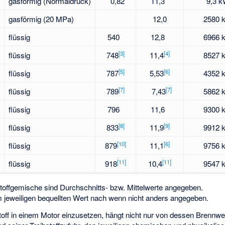
gasförmig (Normaldruck)
0,82
11,3
9,3 
gasförmig (20 MPa)
12,0
2580 
flüssig
540
12,8
6966 
[
3
]
[
4
]
flüssig
748
11,4
8527 
[
5
]
[
6
]
flüssig
787
5,53
4352 
[
7
]
[
7
]
flüssig
789
7,43
5862 
flüssig
796
11,6
9300 
[
8
]
[
9
]
flüssig
833
11,9
9912 
[
10
]
[
6
]
flüssig
879
11,1
9756 
[
11
]
[
11
]
flüssig
918
10,4
9547 
offgemische sind Durchschnitts- bzw. Mittelwerte angegeben.
 jeweiligen bequellten Wert nach
wenn nicht anders angegeben.
stoff in einem Motor einzusetzen, hängt nicht nur von dessen Brennw