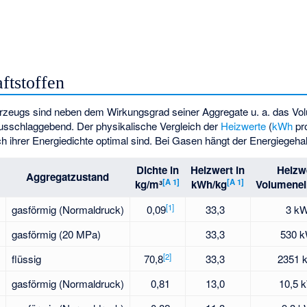
ftstoffen
hrzeugs sind neben dem Wirkungsgrad seiner Aggregate u. a. das Vo
ausschlaggebend. Der physikalische Vergleich der
Heizwerte
(
kWh
pro
lich ihrer Energiedichte optimal sind. Bei Gasen hängt der Energiegeh
Dichte in
Heizwert in
Heizw
Aggregatzustand
[
A 1
]
[
A 1
]
kg/m³
kWh/kg
Volumenei
[
1
]
gasförmig (Normaldruck)
0,09
33,3
3 k
gasförmig (20 MPa)
33,3
530 
[
2
]
flüssig
70,8
33,3
2351 
gasförmig (Normaldruck)
0,81
13,0
10,5 