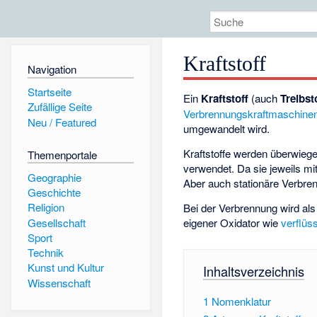
Kraftstoff
Navigation
Startseite
Ein
Kraftstoff
(auch
Treibst
Zufällige Seite
Verbrennungskraftmaschine
Neu / Featured
umgewandelt wird.
Kraftstoffe werden überwieg
Themenportale
verwendet. Da sie jeweils mi
Geographie
Aber auch stationäre Verbre
Geschichte
Religion
Bei der Verbrennung wird al
Gesellschaft
eigener Oxidator wie
verflüs
Sport
Technik
Kunst und Kultur
Inhaltsverzeichnis
Wissenschaft
1
Nomenklatur