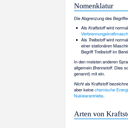
Nomenklatur
Die Abgrenzung des Begriff
Als
Kraftstoff
wird normale
Verbrennungskraftmasch
Als
Treibstoff
wird normal
einer stationären Maschin
Begriff Treibstoff im Bere
In den meisten anderen Sprac
allgemein
Brennstoff
. Dies s
genannt) mit ein.
Nicht
als Kraftstoff bezeichn
aber keine
chemische Energ
Nuklearantriebs
.
Arten von Kraftst