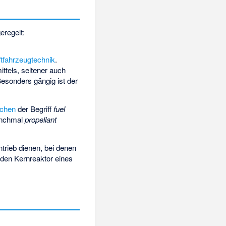
eregelt:
ftfahrzeugtechnik
.
ttels, seltener auch
 Besonders gängig ist der
schen
der Begriff
fuel
nchmal
propellant
ntrieb dienen, bei denen
 den Kernreaktor eines