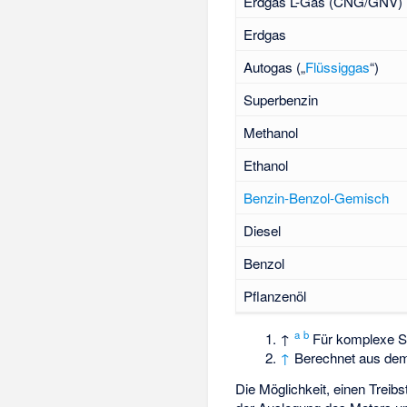
Erdgas L-Gas (CNG/GNV)
Erdgas
Autogas („
Flüssiggas
“)
Superbenzin
Methanol
Ethanol
Benzin-Benzol-Gemisch
Diesel
Benzol
Pflanzenöl
a
b
↑
Für komplexe St
↑
Berechnet aus dem
Die Möglichkeit, einen Treib