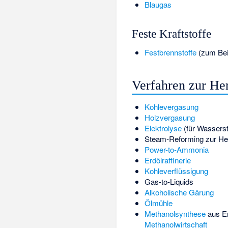
Blaugas
Feste Kraftstoffe
Festbrennstoffe
(zum Beis
Verfahren zur He
Kohlevergasung
Holzvergasung
Elektrolyse
(für Wasserst
Steam-Reforming
zur He
Power-to-Ammonia
Erdölraffinerie
Kohleverflüssigung
Gas-to-Liquids
Alkoholische Gärung
Ölmühle
Methanolsynthese
aus Er
Methanolwirtschaft