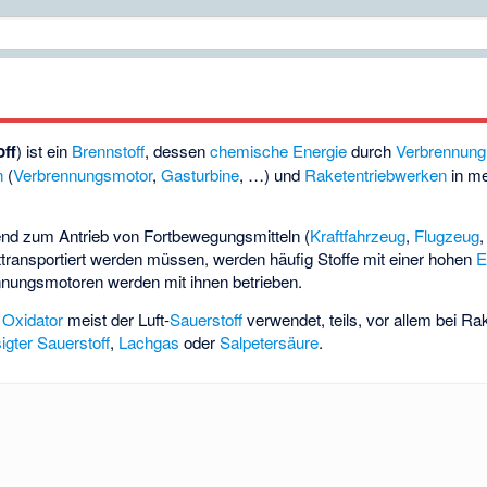
off
) ist ein
Brennstoff
, dessen
chemische Energie
durch
Verbrennung
n
(
Verbrennungsmotor
,
Gasturbine
, …) und
Raketentriebwerken
in me
end zum Antrieb von Fortbewegungsmitteln (
Kraftfahrzeug
,
Flugzeug
ttransportiert werden müssen, werden häufig Stoffe mit einer hohen
E
nnungsmotoren werden mit ihnen betrieben.
s
Oxidator
meist der Luft-
Sauerstoff
verwendet, teils, vor allem bei Ra
sigter Sauerstoff
,
Lachgas
oder
Salpetersäure
.