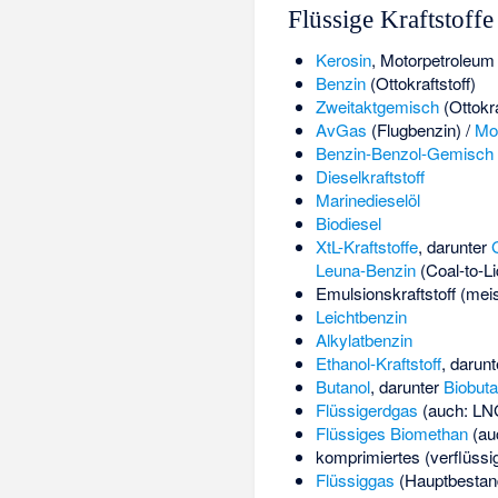
Flüssige Kraftstoffe
Kerosin
,
Motorpetroleum
Benzin
(Ottokraftstoff)
Zweitaktgemisch
(Ottokra
AvGas
(Flugbenzin) /
Mo
Benzin-Benzol-Gemisch 
Dieselkraftstoff
Marinedieselöl
Biodiesel
XtL-Kraftstoffe
, darunter
G
Leuna-Benzin
(Coal-to-Li
Emulsionskraftstoff
(meis
Leichtbenzin
Alkylatbenzin
Ethanol-Kraftstoff
, darun
Butanol
, darunter
Biobuta
Flüssigerdgas
(auch: LNG
Flüssiges Biomethan
(au
komprimiertes (verflüssi
Flüssiggas
(Hauptbestan