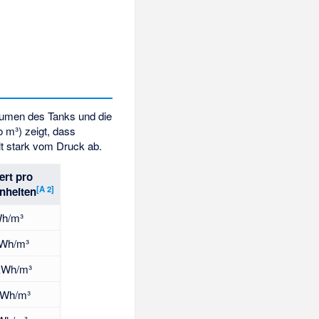
lumen des Tanks und die
 m³) zeigt, dass
alt stark vom Druck ab.
ert pro
[
A 2
]
nheiten
Wh/m³
kWh/m³
kWh/m³
kWh/m³