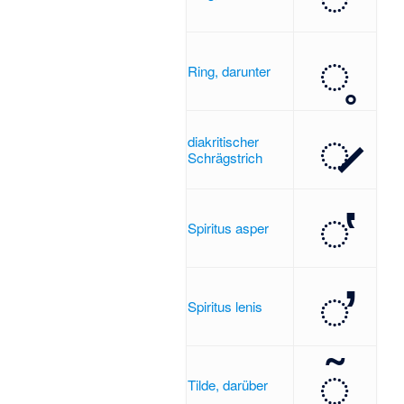
◌̥
Ring, darunter
◌̷
diakritischer
Schrägstrich
◌̔
Spiritus asper
◌̓
Spiritus lenis
◌̃
Tilde, darüber