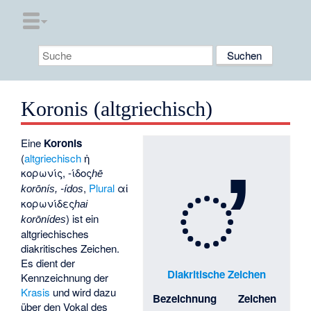
Koronis (altgriechisch)
◌̓
Eine
Koronis
(
altgriechisch
ἡ
κορωνίς, -ίδος
hē
,
Plural
αἱ
korōnís, -ídos
κορωνίδες
hai
) ist ein
korōnídes
altgriechisches
diakritisches Zeichen.
Es dient der
Diakritische Zeichen
Kennzeichnung der
Krasis
und wird dazu
Bezeichnung
Zeichen
über den Vokal des