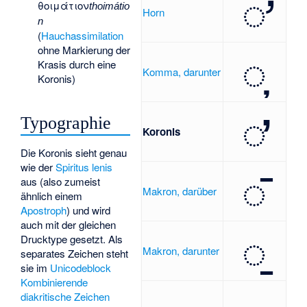
◌̛
θοιμάτιον
thoimátio
Horn
n
(
Hauchassimilation
ohne Markierung der
◌̦
Krasis durch eine
Komma, darunter
Koronis)
◌̓
Typographie
Koronis
Die Koronis sieht genau
wie der
Spiritus lenis
◌̄
aus (also zumeist
Makron, darüber
ähnlich einem
Apostroph
) und wird
auch mit der gleichen
◌̱
Drucktype gesetzt. Als
Makron, darunter
separates Zeichen steht
sie im
Unicodeblock
Kombinierende
diakritische Zeichen