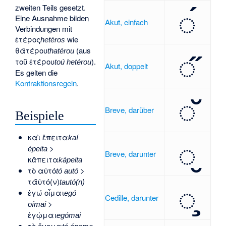
◌́
zweiten Teils gesetzt.
Eine Ausnahme bilden
Akut, einfach
Verbindungen mit
ἑτέρος
wie
hetéros
◌̋
θᾱτέρου
(aus
thatérou
τοῦ ἑτέρου
).
toú hetérou
Akut, doppelt
Es gelten die
Kontraktionsregeln
.
◌̆
Breve, darüber
Beispiele
καὶ ἔπειτα
◌̮
kaí
>
épeita
Breve, darunter
κἄπειτα
kápeita
τὸ αὐτό
>
tó autó
τᾱὐτό(ν)
◌̧
tautó(n)
ἐγώ οἶμαι
egó
Cedille, darunter
>
oímai
ἐγᾠμαι
egómai
τὸ ὄνομα