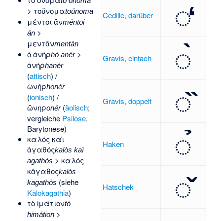
◌̒
tó ónoma
>
τοὔνομα
toúnoma
Cedille, darüber
μέντοι ἄν
méntoi
>
án
◌̀
μεντἄν
mentán
ὁ ἀνήρ
>
hó anér
Gravis, einfach
ἁνήρ
hanér
(
attisch
) /
◌̏
ὡνήρ
honér
(
ionisch
) /
Gravis, doppelt
ὤνηρ
(
äolisch
;
onér
vergleiche
Psilose
,
◌̉
Barytonese
)
καλός καὶ
Haken
ἀγαθός
kalòs kaì
>
καλός
agathós
κἄγαθος
◌̌
kalós
(siehe
kagathós
Hatschek
Kalokagathia
)
τὸ ἱμάτιον
tó
>
himátion