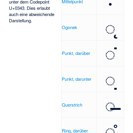
·
Mittelpunkt
unter dem Codepoint
U+0343. Dies erlaubt
auch eine abweichende
◌̨
Darstellung.
Ogonek
◌̇
Punkt, darüber
◌̣
Punkt, darunter
◌̶
Querstrich
◌̊
Ring, darüber