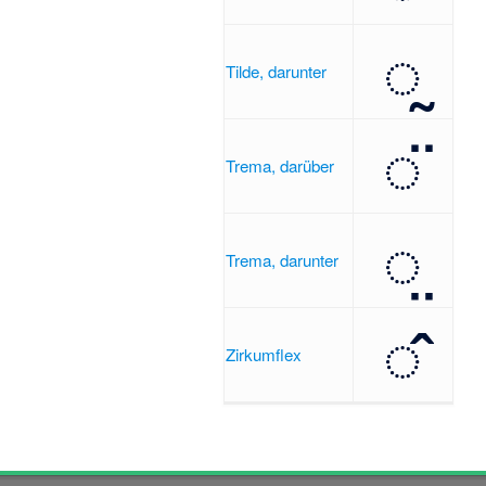
◌̰
Tilde, darunter
◌̈
Trema, darüber
◌̤
Trema, darunter
◌̂
Zirkumflex