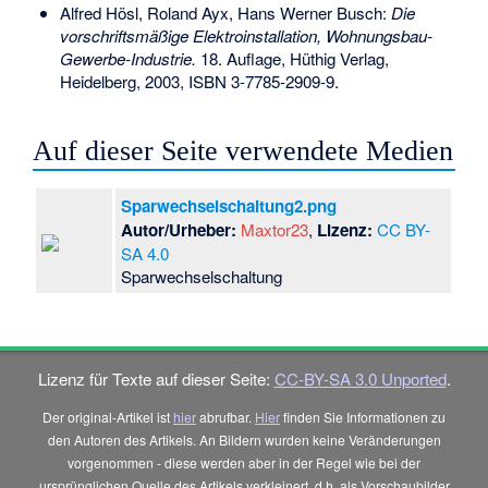
Alfred Hösl, Roland Ayx, Hans Werner Busch:
Die
vorschriftsmäßige Elektroinstallation, Wohnungsbau-
Gewerbe-Industrie.
18. Auflage, Hüthig Verlag,
Heidelberg, 2003,
ISBN 3-7785-2909-9
.
Auf dieser Seite verwendete Medien
Sparwechselschaltung2.png
Autor/Urheber:
Maxtor23
,
Lizenz:
CC BY-
SA 4.0
Sparwechselschaltung
Lizenz für Texte auf dieser Seite:
CC-BY-SA 3.0 Unported
.
Der original-Artikel ist
hier
abrufbar.
Hier
finden Sie Informationen zu
den Autoren des Artikels. An Bildern wurden keine Veränderungen
vorgenommen - diese werden aber in der Regel wie bei der
ursprünglichen Quelle des Artikels verkleinert, d.h. als Vorschaubilder