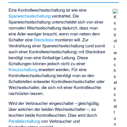
Eine Kontrollwechselschaltung ist wie eine
Sparwechselschaltung
verdrahtet. Die
K
Sparwechselschaltung unterscheidet sich von einer
o
normalen Wechselschaltung dadurch, dass man
n
eine Ader weniger braucht, wenn man neben dem
tr
Schalter eine
Steckdose
montieren will. Zur
ol
Verdrahtung einer Sparwechselschaltung (und somit
l
auch einer Kontrollwechselschaltung) mit Steckdose
w
benötigt man eine fünfadrige Leitung. Diese
e
Schaltungen können jedoch nicht zu einer
c
Kreuzschaltung
erweitert werden. Für eine
h
Kontrollwechselschaltung benötigt man an den
s
Schaltstellen entweder Kontrollwechselschalter oder
el
Wechselschalter, die sich mit einer Kontrollleuchte
s
nachrüsten lassen.
c
h
Wird der Verbraucher eingeschaltet – gleichgültig,
al
über welchen der beiden Wechselschalter –, so
t
leuchten beide Kontrollleuchten. Dies wird durch
u
Parallelschaltung
von Verbraucher und
n
Kontrollleuchten erreicht.