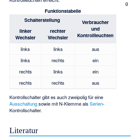
g
Funktionstabelle
Schalterstellung
Verbraucher
und
linker
rechter
Kontrollleuchten
Wechsler
Wechsler
links
links
aus
links
rechts
ein
rechts
links
ein
rechts
rechts
aus
Kontrollschalter gibt es auch zweipolig für eine
Ausschaltung
sowie mit N-Klemme als
Serien
-
Kontrollschalter.
Literatur