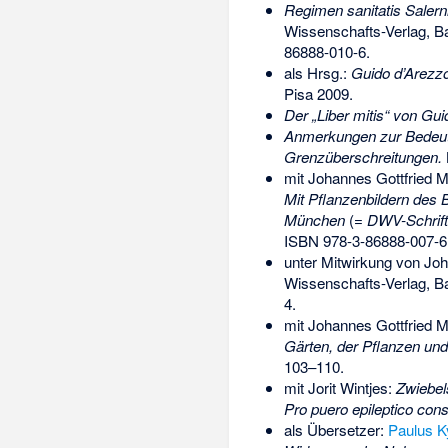
Regimen sanitatis Salern
Wissenschafts-Verlag, 
86888-010-6
.
als Hrsg.:
Guido d’Arezzo,
Pisa 2009.
Der „Liber mitis“ von Gui
Anmerkungen zur Bedeutu
Grenzüberschreitungen.
mit Johannes Gottfried M
Mit Pflanzenbildern des 
München
(=
DWV-Schrift
ISBN 978-3-86888-007-6
unter Mitwirkung von Jo
Wissenschafts-Verlag, 
4
.
mit Johannes Gottfried 
Gärten, der Pflanzen un
103–110.
mit Jorit Wintjes:
Zwiebel
Pro puero epileptico cons
als Übersetzer:
Paulus K