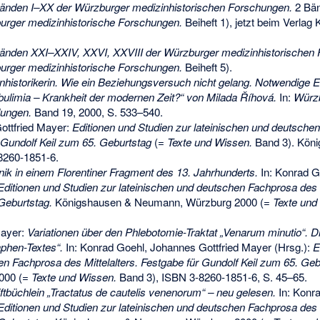
Bänden I–XX der Würzburger medizinhistorischen Forschungen.
2 Bän
urger medizinhistorische Forschungen.
Beiheft 1), jetzt beim Verlag
Bänden XXI–XXIV, XXVI, XXVIII der Würzburger medizinhistorischen
urger medizinhistorische Forschungen.
Beiheft 5).
nhistorikerin. Wie ein Beziehungsversuch nicht gelang. Notwendige
bulimia – Krankheit der modernen Zeit?“ von Milada Říhová.
In:
Würz
lungen.
Band 19, 2000, S. 533–540.
ottfried Mayer:
Editionen und Studien zur lateinischen und deutsche
r Gundolf Keil zum 65. Geburtstag
(=
Texte und Wissen.
Band 3). Kön
8260-1851-6
.
ik in einem Florentiner Fragment des 13. Jahrhunderts.
In: Konrad G
Editionen und Studien zur lateinischen und deutschen Fachprosa des M
 Geburtstag.
Königshausen & Neumann, Würzburg 2000 (=
Texte und
.
Mayer:
Variationen über den Phlebotomie-Traktat „Venarum minutio“. D
phen-Textes“.
In: Konrad Goehl, Johannes Gottfried Mayer (Hrsg.):
E
en Fachprosa des Mittelalters. Festgabe für Gundolf Keil zum 65. Geb
000 (=
Texte und Wissen.
Band 3),
ISBN 3-8260-1851-6
, S. 45–65.
ftbüchlein „Tractatus de cautelis venenorum“ – neu gelesen.
In: Konr
Editionen und Studien zur lateinischen und deutschen Fachprosa des M