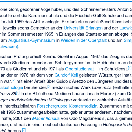
one Göhl, geborener Vogelhuber, und des Schreinermeisters Anton 
suchte dort die Karolinenschule und die Friedrich-Güll-Schule und d
 im Juli 1959 das Abitur ablegte. Er studierte anschließend Klassisch
 – jeweils sechs Semester an der
Universität Erlangen
und der
Ludwig
er im Sommersemester 1965 in Erlangen das Staatsexamen ablegte. S
er am
Augustinus-Gymnasium
in
Weiden in der Oberpfalz
und am
Sim
chwaben)
.
chen Prüfung erhielt Konrad Goehl im August 1967 das Zeugnis übe
urde Studienreferendar am Schillergymnasium in Heidenheim an der
[
1
]
1970 als Studienrat und ab 1971 als
Oberstudienrat
– im Schuldienst.
, an der er 1976 mit dem von
Gundolf Keil
geleiteten Würzburger Instit
[
2
]
n war,
mit einer Arbeit über Guido d’Arezzo den Jüngeren und dess
[
3
]
lpathologie
beruhendes
medizinisches Werk
Liber mitis
(enthalten
[
4
]
rozzi 88
in der Bibliotheca Medicea Laurentiana in Florenz) zum Do
ger medizinhistorischen Mitteilungen
verfasste er zahlreiche Aufsät
 interdisziplinären
Forschergruppe Klostermedizin
. Zusammen mit d
 seit 1996 zusammengearbeitet hatte, gab er unter anderem, nachdem
 hatte, 2001 den
Macer floridus
von Odo Magdunensis, das allgemei
lkunde, erstmals in einer neuhochdeutschen Fassung in
Höhepunkte de
[
7
]
zin
) heraus.