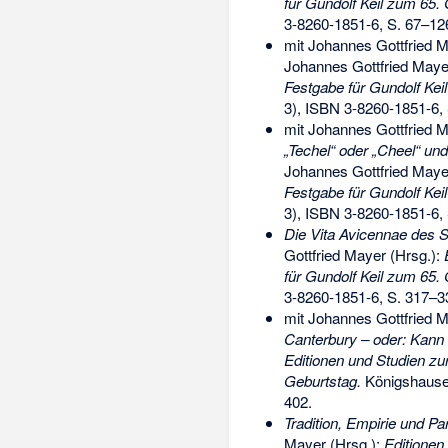
für Gundolf Keil zum 65.
3-8260-1851-6
, S. 67–12
mit Johannes Gottfried 
Johannes Gottfried Maye
Festgabe für Gundolf Kei
3),
ISBN 3-8260-1851-6
,
mit Johannes Gottfried 
„Techel“ oder „Cheel“ un
Johannes Gottfried Maye
Festgabe für Gundolf Kei
3),
ISBN 3-8260-1851-6
,
Die Vita Avicennae des S
Gottfried Mayer (Hrsg.):
für Gundolf Keil zum 65.
3-8260-1851-6
, S. 317–3
mit Johannes Gottfried 
Canterbury – oder: Kann
Editionen und Studien zu
Geburtstag.
Königshause
402.
Tradition, Empirie und 
Mayer (Hrsg.):
Editionen