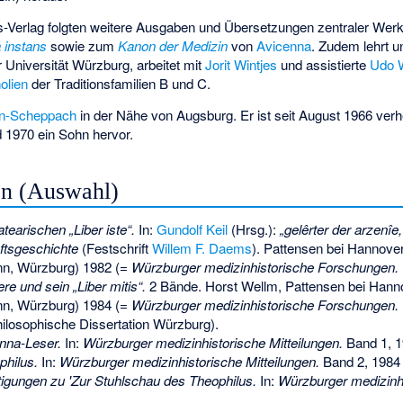
-Verlag
folgten weitere Ausgaben und Übersetzungen zentraler Werke 
 instans
sowie zum
Kanon der Medizin
von
Avicenna
. Zudem lehrt u
 Universität Würzburg, arbeitet mit
Jorit Wintjes
und assistierte
Udo 
olien
der Traditionsfamilien B und C.
en-Scheppach
in der Nähe von Augsburg. Er ist seit August 1966 verh
d 1970 ein Sohn hervor.
en (Auswahl)
earischen „Liber iste“.
In:
Gundolf Keil
(Hrsg.):
„gelêrter der arzenîe
ftsgeschichte
(Festschrift
Willem F. Daems
). Pattensen bei Hannover 
n, Würzburg) 1982 (=
Würzburger medizinhistorische Forschungen.
e und sein „Liber mitis“.
2 Bände. Horst Wellm, Pattensen bei Hanno
n, Würzburg) 1984 (=
Würzburger medizinhistorische Forschungen.
ilosophische Dissertation Würzburg).
nna-Leser.
In:
Würzburger medizinhistorische Mitteilungen.
Band 1, 1
philus.
In:
Würzburger medizinhistorische Mitteilungen.
Band 2, 1984 
igungen zu 'Zur Stuhlschau des Theophilus.
In:
Würzburger medizinhi