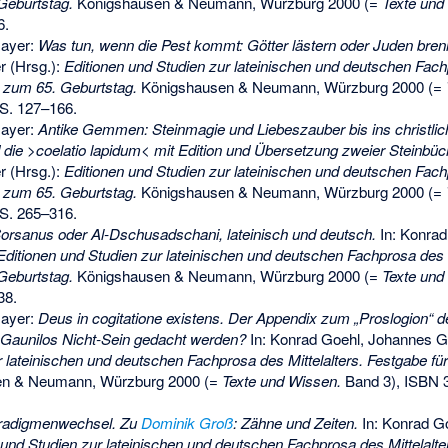
 Geburtstag.
Königshausen & Neumann, Würzburg 2000 (=
Texte und
6.
Mayer:
Was tun, wenn die Pest kommt: Götter lästern oder Juden bre
r (Hrsg.):
Editionen und Studien zur lateinischen und deutschen Fachp
l zum 65. Geburtstag.
Königshausen & Neumann, Würzburg 2000 (=
 S. 127–166.
Mayer:
Antike Gemmen: Steinmagie und Liebeszauber bis ins christlich
d die >coelatio lapidum< mit Edition und Übersetzung zweier Steinbüc
r (Hrsg.):
Editionen und Studien zur lateinischen und deutschen Fachp
l zum 65. Geburtstag.
Königshausen & Neumann, Würzburg 2000 (=
 S. 265–316.
orsanus oder Al-Dschusadschani, lateinisch und deutsch.
In: Konrad
Editionen und Studien zur lateinischen und deutschen Fachprosa des M
 Geburtstag.
Königshausen & Neumann, Würzburg 2000 (=
Texte und
38.
Mayer:
Deus in cogitatione existens. Der Appendix zum „Proslogion“ 
 Gaunilos Nicht-Sein gedacht werden?
In: Konrad Goehl, Johannes Go
r lateinischen und deutschen Fachprosa des Mittelalters. Festgabe fü
n & Neumann, Würzburg 2000 (=
Texte und Wissen.
Band 3),
ISBN 
Paradigmenwechsel. Zu
Dominik Groß
: Zähne und Zeiten.
In: Konrad Go
 und Studien zur lateinischen und deutschen Fachprosa des Mittelalte