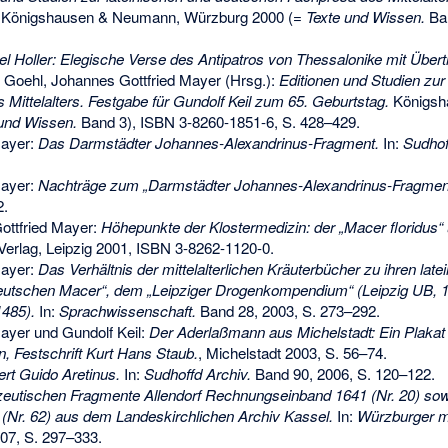
Königshausen & Neumann, Würzburg 2000 (=
Texte und Wissen.
Ba
el Holler: Elegische Verse des Antipatros von Thessalonike mit Übe
 Goehl, Johannes Gottfried Mayer (Hrsg.):
Editionen und Studien zur
Mittelalters. Festgabe für Gundolf Keil zum 65. Geburtstag.
Königsh
und Wissen.
Band 3),
ISBN 3-8260-1851-6
, S. 428–429.
Mayer:
Das Darmstädter Johannes-Alexandrinus-Fragment.
In:
Sudhof
Mayer:
Nachträge zum „Darmstädter Johannes-Alexandrinus-Fragmen
2.
ottfried Mayer:
Höhepunkte der Klostermedizin: der „Macer floridus
Verlag, Leipzig 2001,
ISBN 3-8262-1120-0
.
Mayer:
Das Verhältnis der mittelalterlichen Kräuterbücher zu ihren late
 deutschen Macer“, dem „Leipziger Drogenkompendium“ (Leipzig UB, 
1485).
In:
Sprachwissenschaft.
Band 28, 2003, S. 273–292.
ayer und Gundolf Keil:
Der Aderlaßmann aus Michelstadt: Ein Plakat 
 Festschrift Kurt Hans Staub.
, Michelstadt 2003, S. 56–74.
ert Guido Aretinus.
In:
Sudhoffd Archiv.
Band 90, 2006, S. 120–122.
eutischen Fragmente Allendorf Rechnungseinband 1641 (Nr. 20) so
Nr. 62) aus dem Landeskirchlichen Archiv Kassel.
In:
Würzburger me
07, S. 297–333.