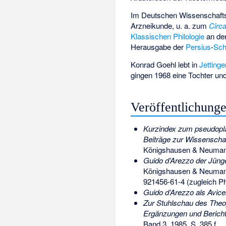
Im
Deutschen Wissenschafts
Arzneikunde, u. a. zum
Circa
Klassischen Philologie
an der
Herausgabe der
Persius
-
Sch
Konrad Goehl lebt in
Jetting
gingen 1968 eine Tochter un
Veröffentlichung
Kurzindex zum pseudoplat
Beiträge zur Wissenscha
Königshausen & Neuman
Guido d’Arezzo der Jünger
Königshausen & Neuman
921456-61-4
(zugleich Ph
Guido d’Arezzo als Avice
Zur Stuhlschau des Theo
Ergänzungen und Bericht
Band 3, 1985, S. 385 f.