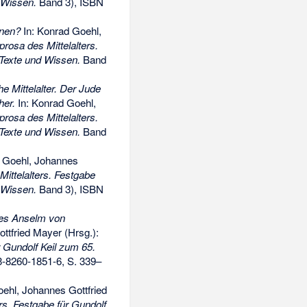
 Wissen.
Band 3),
ISBN
nnen?
In: Konrad Goehl,
rosa des Mittelalters.
Texte und Wissen.
Band
e Mittelalter. Der Jude
her.
In: Konrad Goehl,
rosa des Mittelalters.
Texte und Wissen.
Band
 Goehl, Johannes
ittelalters. Festgabe
 Wissen.
Band 3),
ISBN
des Anselm von
ttfried Mayer (Hrsg.):
r Gundolf Keil zum 65.
3-8260-1851-6
, S. 339–
ehl, Johannes Gottfried
rs. Festgabe für Gundolf