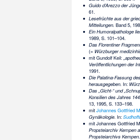
Guido d’Arezzo der Jünge
61.
Lesefrüchte aus der grie
Mitteilungen.
Band 5, 198
Ein Humoralpathologe lie
1989, S. 101–104.
Das Florentiner Fragmen
(=
Würzburger medizinhi
mit Gundolf Keil:
„apothec
Veröffentlichungen der I
1991.
Die Palatina-Fassung de
herausgegeben.
In:
Würzb
Das „Gicht-“ und „Schn
Konsilien des Jahres 144
13, 1995, S. 133–198.
mit
Johannes Gottfried 
Gynäkologie.
In:
Sudhoff
mit Johannes Gottfried 
Propsteiarchiv Kempen a
Propsteiarchivs Kempen.