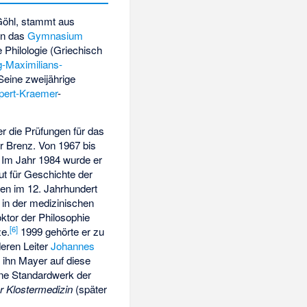
Göhl, stammt aus
ann das
Gymnasium
e Philologie (Griechisch
-Maximilians-
eine zweijährige
pert-Kraemer
-
r die Prüfungen für das
 Brenz. Von 1967 bis
Im Jahr 1984 wurde er
ut für Geschichte der
en im 12. Jahrhundert
 in der medizinischen
ktor der Philosophie
[
6
]
ze.
1999 gehörte er zu
eren Leiter
Johannes
 ihn Mayer auf diese
ne Standardwerk der
r Klostermedizin
(später