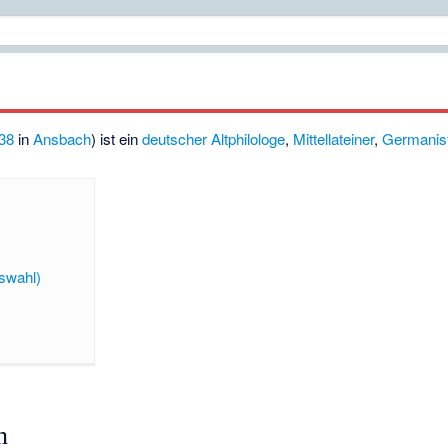
38
in
Ansbach
) ist ein
deutscher
Altphilologe
,
Mittellateiner
,
Germanis
uswahl)
n