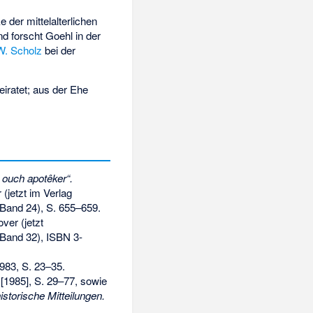
der mittelalterlichen
nd forscht Goehl in der
W. Scholz
bei der
eiratet; aus der Ehe
, ouch apotêker“.
(jetzt im Verlag
Band 24), S. 655–659.
ver (jetzt
Band 32),
ISBN 3-
983, S. 23–35.
[1985], S. 29–77, sowie
storische Mitteilungen.