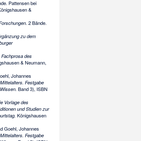
de. Pattensen bei
 Königshausen &
 Forschungen.
2 Bände.
 Ergänzung zu dem
burger
n Fachprosa des
igshausen & Neumann,
oehl, Johannes
ittelalters. Festgabe
 Wissen.
Band 3),
ISBN
ie Vorlage des
ditionen und Studien zur
urtstag.
Königshausen
ad Goehl, Johannes
ittelalters. Festgabe