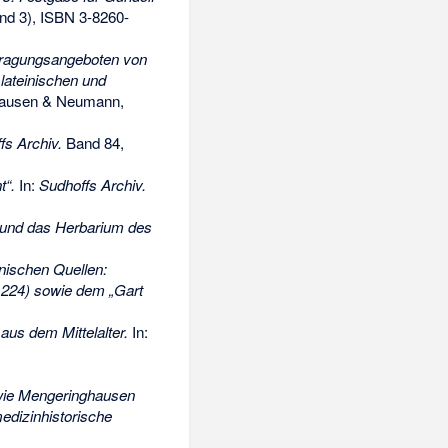
nd 3),
ISBN 3-8260-
rtragungsangeboten von
 lateinischen und
ausen & Neumann,
fs Archiv.
Band 84,
t“.
In:
Sudhoffs Archiv.
“ und das Herbarium des
inischen Quellen:
1224) sowie dem „Gart
aus dem Mittelalter.
In:
wie Mengeringhausen
dizinhistorische