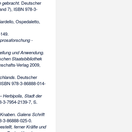
e gebracht.
Deutscher
nd 7),
ISBN 978-3-
iardello, Ospedaletto,
149.
prosaforschung -
tellung und Anwendung.
chen Staatsbibliothek
schafts-Verlag 2009,
chlands.
Deutscher
ISBN 978-3-86888-014-
 Herbipolis, Stadt der
8-3-7954-2139-7
, S.
 Knaben. Galens Schrift
8-3-86888-025-0
.
ellt, ferner Kräfte und