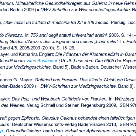
itanum. Mittelalterliche Gesundheitsregeln aus Salerno in neue Reim
Baden-Baden 2009 (=
DWV-Schriften zur Wissenschaftsgeschichte.
Ba
 Liber mitis: un trattato di medicina fra XII e XIII secolo.
Pierluigi Licc
do d’Arezzo.
In:
750 anni degli statuti universitari aretini.
2006, S. 141–
ng Guidos d’Arezzo des Jüngeren und seines „Liber mitis“.
In:
Fach
Band 4/5, 2008/2009 (2010), S. 15–26.
ayer und Katharina Englert:
Die Pflanzen der Klostermedizin in Dars
Benediktiners
Vitus Auslasser
(15. Jh.) aus dem Clm 5905 der Bayeris
en zur Medizingeschichte.
Band 5). Baden-Baden, Deutscher Wissen
.
hannes G. Mayer:
Gottfried von Franken. Das älteste Weinbuch Deuts
Baden-Baden 2009 (=
DWV-Schriften zur Medizingeschichte.
Band 8),
Mayer:
Das Pelz- und Weinbuch Gottfrieds von Franken.
In:
Würzburg –
d des Weines.
Verlag Schnell und Steiner, Regensburg 2009,
ISBN 97
saft gegen Epilepsie. Claudius Galenus behandelt einen fallsüchtigen
ilium.
Deutscher Wissenschafts-Verlag Baden-Baden 2010,
ISBN 97
yr
:
Gesundheitslehre, nach dem Vorbild der Aphorismen zusammengest