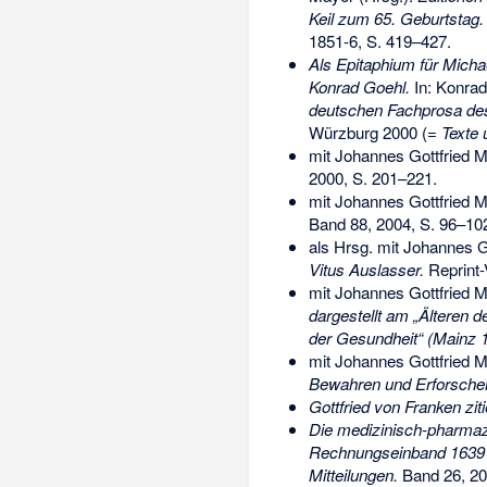
Keil zum 65. Geburtstag.
1851-6
, S. 419–427.
Als Epitaphium für Micha
Konrad Goehl.
In: Konrad
deutschen Fachprosa des 
Würzburg 2000 (=
Texte 
mit Johannes Gottfried 
2000, S. 201–221.
mit Johannes Gottfried 
Band 88, 2004, S. 96–10
als Hrsg. mit Johannes G
Vitus Auslasser.
Reprint-
mit Johannes Gottfried 
dargestellt am „Älteren
der Gesundheit“ (Mainz 
mit Johannes Gottfried M
Bewahren und Erforschen,
Gottfried von Franken ziti
Die medizinisch-pharmaz
Rechnungseinband 1639 (
Mitteilungen.
Band 26, 20