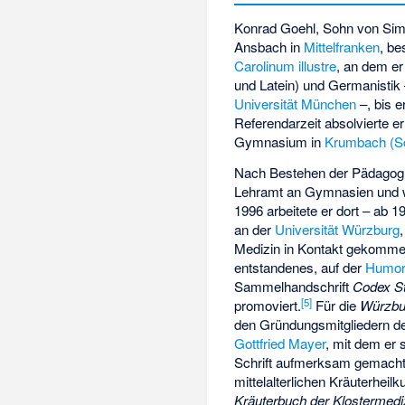
Konrad Goehl, Sohn von Sim
Ansbach in
Mittelfranken
, be
Carolinum
illustre
, an dem er
und Latein) und Germanistik
Universität München
–, bis 
Referendarzeit absolvierte 
Gymnasium in
Krumbach (S
Nach Bestehen der Pädagogis
Lehramt an Gymnasien und w
1996 arbeitete er dort – ab 
an der
Universität Würzburg
Medizin in Kontakt gekomme
entstandenes, auf der
Humora
Sammelhandschrift
Codex St
[
5
]
promoviert.
Für die
Würzbur
den Gründungsmitgliedern der
Gottfried Mayer
, mit dem er
Schrift aufmerksam gemacht
mittelalterlichen Kräuterhei
Kräuterbuch der Klostermedi