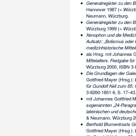
Generalregister zu den 
Hannover 1987 (=
Würzb
Neumann, Würzburg.
Generalregister zu den 
Würzburg 1999 (=
Würzb
Xenophon und die Medizi
Aufsatz: „Bolismus oder 
medizinhistorische Mittei
als Hrsg. mit Johannes G
Mittelalters. Festgabe fü
Würzburg 2000,
ISBN 3-
Die Grundlagen der Galen
Gottfried Mayer (Hrsg.):
für Gundolf Keil zum 65.
3-8260-1851-6
, S. 17–43
mit Johannes Gottfried 
sogenannten „24-Paragra
lateinischen und deutsch
& Neumann, Würzburg 2
Berthold Blumentrosts Gi
Gottfried Mayer (Hrsg.):