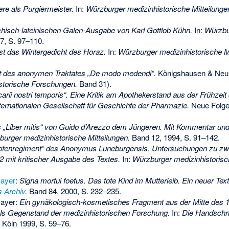
re als Purgiermeister.
In:
Würzburger medizinhistorische Mitteilunge
chisch-lateinischen Galen-Ausgabe von Karl Gottlob Kühn.
In:
Würzbu
7, S. 97–110.
st das Wintergedicht des Horaz.
In:
Würzburger medizinhistorische Mi
t des anonymen Traktates „De modo medendi“.
Königshausen & Neu
storische Forschungen.
Band 31).
arii nostri temporis“. Eine Kritik am Apothekerstand aus der Frühzei
nternationalen Gesellschaft für Geschichte der Pharmazie.
Neue Folge,
s „Liber mitis“ von Guido d’Arezzo dem Jüngeren. Mit Kommentar un
urger medizinhistorische Mitteilungen.
Band 12, 1994, S. 91–142.
upfenregiment“ des Anonymus Luneburgensis. Untersuchungen zu zw
2 mit kritischer Ausgabe des Textes.
In:
Würzburger medizinhistorisch
Mayer
:
Signa mortui foetus. Das tote Kind im Mutterleib. Ein neuer Text 
s Archiv
.
Band 84, 2000, S. 232–235.
Mayer:
Ein gynäkologisch-kosmetisches Fragment aus der Mitte des 1
ls Gegenstand der medizinhistorischen Forschung.
In:
Die Handschri
Köln 1999, S. 59–76.