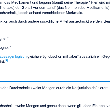
ahm das Medikament und begann (damit) seine Therapie.“ Hier wird 
 Therapie) der Gehalt vor dem „und“ (das Nehmen des Medikaments) e
chverhalt, jedoch anhand verschiedener Merkmale.
nktion auch durch andere
sprachliche Mittel
ausgedrückt werden. Beis
gnet.“
regnet.“
aussagenlogisch
gleichwertig, obschon mit „aber“ zusätzlich ein Ge
[
1
]
rd.
 den Durchschnitt zweier Mengen durch die Konjunktion definieren:
chschnitt zweier Mengen
und
genau dann, wenn gilt, dass
Element v