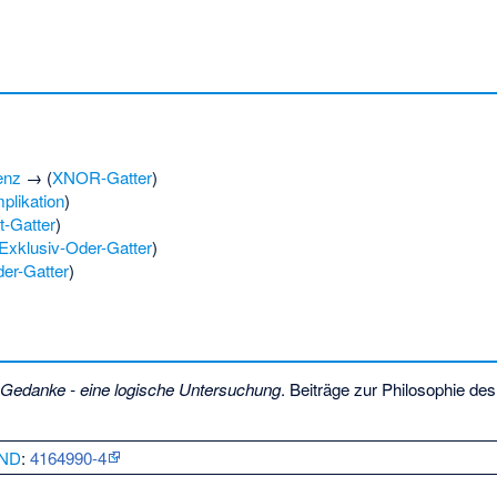
enz
→ (
XNOR-Gatter
)
mplikation
)
t-Gatter
)
Exklusiv-Oder-Gatter
)
er-Gatter
)
 Gedanke - eine logische Untersuchung
. Beiträge zur Philosophie de
ND
:
4164990-4