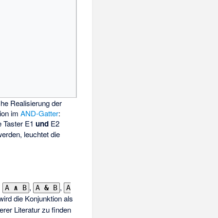
he Realisierung der
ion im
AND-Gatter
:
e Taster E1
und
E2
werden, leuchtet die
,
,
,
A
∧
B
A
&
B
A
ird die Konjunktion als
terer Literatur zu finden