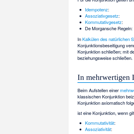
Idempotenz
:
Assoziativgesetz
:
Kommutativgesetz
:
De Morgansche Regeln
:
In
Kalkülen des natürlichen 
Konjunktionsbeseitigung verw
Konjunktion
schließen; mit d
beziehungsweise
schließen.
In mehrwertigen 
Beim Aufstellen einer
mehrwe
klassischen Konjunktion beiz
Konjunktion axiomatisch fol
ist eine Konjunktion, wenn gil
Kommutativität
:
Assoziativität
: