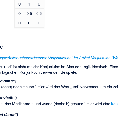
0
1
0
0
0,5
0,5
0
0
0
e
sgewählter nebenordnender Konjunktionen“ im Artikel Konjunktion (Wor
 „und“ ist nicht mit der Konjunktion im Sinn der Logik identisch. Eine
r logischen Konjunktion verwendet. Beispiele:
d dann“)
ng (dann) nach Hause.“ Hier wird das Wort „und“ verwendet, um ein ze
deshalb“)
ahm das Medikament und wurde (deshalb) gesund.“ Hier wird eine
kau
nd damit“)