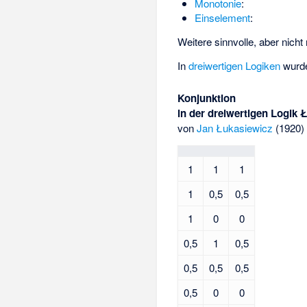
Monotonie
:
Einselement
:
Weitere sinnvolle, aber nich
In
dreiwertigen Logiken
wurde
Konjunktion
in der dreiwertigen Logik 
von
Jan Łukasiewicz
(1920)
1
1
1
1
0,5
0,5
1
0
0
0,5
1
0,5
0,5
0,5
0,5
0,5
0
0