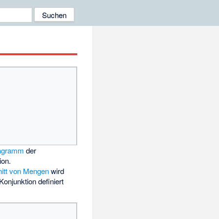
agramm
der
ion.
itt von Mengen
wird
Konjunktion definiert