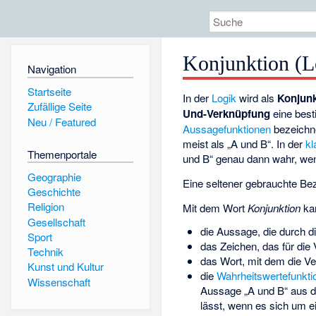
Konjunktion (L
Navigation
Startseite
In der
Logik
wird als
Konjunk
Zufällige Seite
Und-Verknüpfung
eine bes
Neu / Featured
Aussagefunktionen
bezeichne
meist als „A und B“. In der
kl
Themenportale
und B“ genau dann wahr, wen
Geographie
Eine seltener gebrauchte Bez
Geschichte
Religion
Mit dem Wort
Konjunktion
ka
Gesellschaft
die Aussage, die durch di
Sport
das Zeichen, das für die
Technik
das Wort, mit dem die V
Kunst und Kultur
die
Wahrheitswertefunkti
Wissenschaft
Aussage „A und B“ aus d
lässt, wenn es sich um ei