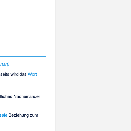
tart)
rseits wird das
Wort
itliches Nacheinander
sale
Beziehung zum