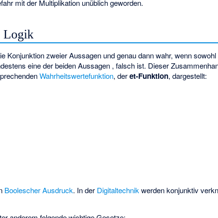
hr mit der Multiplikation unüblich geworden.
n Logik
die Konjunktion zweier Aussagen
und
genau dann wahr, wenn sowoh
ndestens eine der beiden Aussagen
,
falsch ist. Dieser Zusammenhan
sprechenden
Wahrheitswertefunktion
, der
et-Funktion
, dargestellt:
in
Boolescher Ausdruck
. In der
Digitaltechnik
werden konjunktiv verkn
nter anderem folgende wichtige Gesetze: