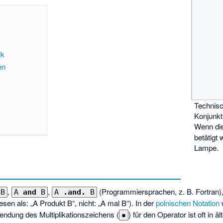
ik
en
Technisc
Konjunkt
Wenn di
betätigt 
Lampe.
,
,
(Programmiersprachen, z. B. Fortran)
B
A
and
B
A
.and.
B
esen als: „A Produkt B“, nicht: „A mal B“). In der
polnischen Notation
w
ndung des Multiplikationszeichens (
) für den Operator ist oft in äl
▪