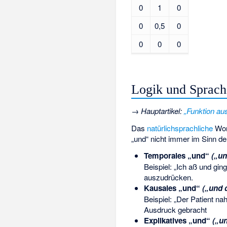
0
1
0
0
0,5
0
0
0
0
Logik und Sprach
→
Hauptartikel
:
„Funktion au
Das
natürlichsprachliche
Wort
„und“ nicht immer im Sinn de
Temporales „und“
(„un
Beispiel: „Ich aß und gi
auszudrücken.
Kausales „und“
(„und 
Beispiel: „Der Patient n
Ausdruck gebracht
Explikatives „und“
(„u