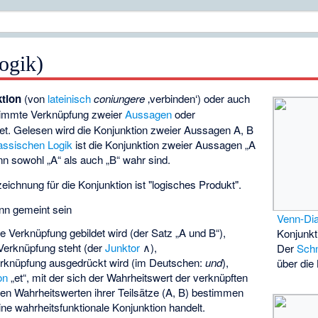
ogik)
tion
(von
lateinisch
coniungere
‚verbinden‘) oder auch
timmte Verknüpfung zweier
Aussagen
oder
t. Gelesen wird die Konjunktion zweier Aussagen A, B
assischen Logik
ist die Konjunktion zweier Aussagen „A
n sowohl „A“ als auch „B“ wahr sind.
eichnung für die Konjunktion ist "logisches Produkt".
nn gemeint sein
Venn-Di
e Verknüpfung gebildet wird (der Satz „A und B“),
Konjunkt
 Verknüpfung steht (der
Junktor
∧),
Der
Schn
erknüpfung ausgedrückt wird (im Deutschen:
und
),
über die 
on
„et“, mit der sich der Wahrheitswert der verknüpften
en Wahrheitswerten ihrer Teilsätze (A, B) bestimmen
ne wahrheitsfunktionale Konjunktion handelt.