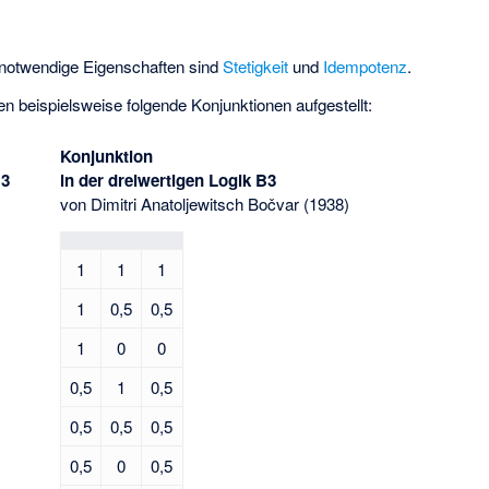
t notwendige Eigenschaften sind
Stetigkeit
und
Idempotenz
.
n beispielsweise folgende Konjunktionen aufgestellt:
Konjunktion
Ł3
in der dreiwertigen Logik B3
von Dimitri Anatoljewitsch Bočvar (1938)
1
1
1
1
0,5
0,5
1
0
0
0,5
1
0,5
0,5
0,5
0,5
0,5
0
0,5