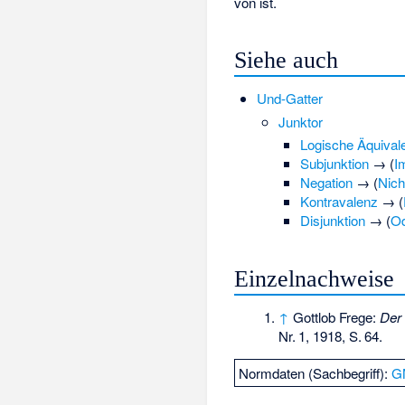
von
ist.
Siehe auch
Und-Gatter
Junktor
Logische Äquival
Subjunktion
→ (
I
Negation
→ (
Nich
Kontravalenz
→ (
Disjunktion
→ (
Od
Einzelnachweise
↑
Gottlob Frege:
Der
Nr.
1
, 1918,
S.
64
.
Normdaten (Sachbegriff):
G