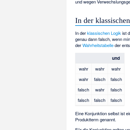
und wegen Verwechslungsgefa
In der klassische
In der
klassischen Logik
ist 
genau dann falsch, wenn mi
der
Wahrheitstabelle
der ent
und
wahr
wahr
wahr
wahr
falsch
falsch
falsch
wahr
falsch
falsch
falsch
falsch
Eine Konjunktion selbst ist e
Produktterm
genannt.
Für die Konjunktion gelten u