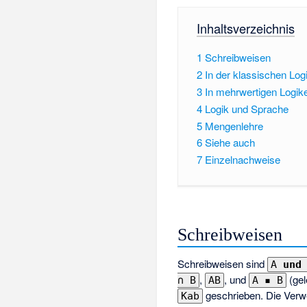
Inhaltsverzeichnis
1
Schreibweisen
2
In der klassischen Log
3
In mehrwertigen Logik
4
Logik und Sprache
5
Mengenlehre
6
Siehe auch
7
Einzelnachweise
Schreibweisen
Schreibweisen sind
A
und
,
, und
(gel
∩ B
AB
A ▪ B
geschrieben. Die Verwe
Kab