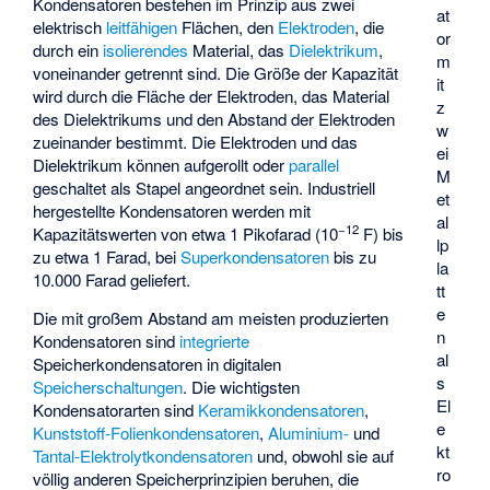
Kondensatoren bestehen im Prinzip aus zwei
at
elektrisch
leitfähigen
Flächen, den
Elektroden
, die
or
durch ein
isolierendes
Material, das
Dielektrikum
,
m
voneinander getrennt sind. Die Größe der Kapazität
it
wird durch die Fläche der Elektroden, das Material
z
des Dielektrikums und den Abstand der Elektroden
w
zueinander bestimmt. Die Elektroden und das
ei
Dielektrikum können aufgerollt oder
parallel
M
geschaltet als Stapel angeordnet sein. Industriell
et
hergestellte Kondensatoren werden mit
al
−12
Kapazitätswerten von etwa 1
Pikofarad
(10
F) bis
lp
zu etwa 1 Farad, bei
Superkondensatoren
bis zu
la
10.000 Farad geliefert.
tt
e
Die mit großem Abstand am meisten produzierten
n
Kondensatoren sind
integrierte
al
Speicherkondensatoren in digitalen
s
Speicherschaltungen
. Die wichtigsten
El
Kondensatorarten sind
Keramikkondensatoren
,
e
Kunststoff-Folienkondensatoren
,
Aluminium-
und
kt
Tantal-
Elektrolytkondensatoren
und, obwohl sie auf
ro
völlig anderen Speicherprinzipien beruhen, die