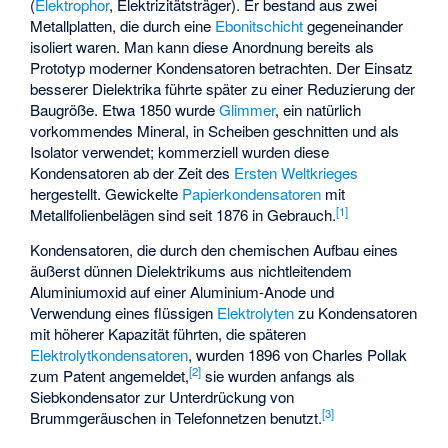
(
Elektrophor
, Elektrizitätsträger). Er bestand aus zwei
Metallplatten, die durch eine
Ebonitschicht
gegeneinander
isoliert waren. Man kann diese Anordnung bereits als
Prototyp moderner Kondensatoren betrachten. Der Einsatz
besserer Dielektrika führte später zu einer Reduzierung der
Baugröße. Etwa 1850 wurde
Glimmer
, ein natürlich
vorkommendes Mineral, in Scheiben geschnitten und als
Isolator verwendet; kommerziell wurden diese
Kondensatoren ab der Zeit des
Ersten Weltkrieges
hergestellt. Gewickelte
Papierkondensatoren
mit
[
1
]
Metallfolienbelägen sind seit 1876 in Gebrauch.
Kondensatoren, die durch den chemischen Aufbau eines
äußerst dünnen Dielektrikums aus nichtleitendem
Aluminiumoxid auf einer Aluminium-Anode und
Verwendung eines flüssigen
Elektrolyten
zu Kondensatoren
mit höherer Kapazität führten, die späteren
Elektrolytkondensatoren
, wurden 1896 von Charles Pollak
[
2
]
zum Patent angemeldet,
sie wurden anfangs als
Siebkondensator zur Unterdrückung von
[
3
]
Brummgeräuschen in Telefonnetzen benutzt.