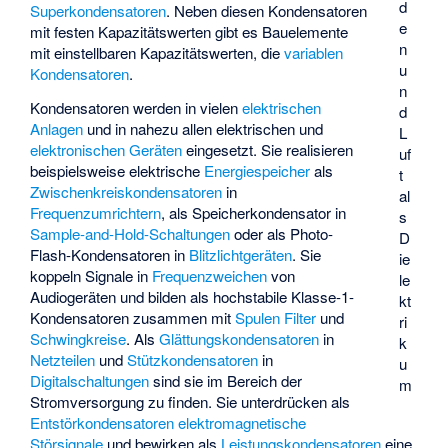
d
Superkondensatoren
. Neben diesen Kondensatoren
e
mit festen Kapazitätswerten gibt es Bauelemente
n
mit einstellbaren Kapazitätswerten, die
variablen
u
Kondensatoren
.
n
Kondensatoren werden in vielen
elektrischen
d
Anlagen
und in nahezu allen elektrischen und
L
elektronischen Geräten
eingesetzt. Sie realisieren
uf
beispielsweise elektrische
Energiespeicher
als
t
Zwischenkreiskondensatoren
in
al
Frequenzumrichtern
, als Speicherkondensator in
s
Sample-and-Hold-Schaltungen
oder als Photo-
D
Flash-Kondensatoren in
Blitzlichtgeräten
. Sie
ie
koppeln Signale in
Frequenzweichen
von
le
Audiogeräten und bilden als hochstabile Klasse-1-
kt
Kondensatoren zusammen mit
Spulen
Filter
und
ri
Schwingkreise
. Als
Glättungskondensatoren
in
k
Netzteilen
und
Stützkondensatoren
in
u
Digitalschaltungen
sind sie im Bereich der
m
Stromversorgung zu finden. Sie unterdrücken als
Entstörkondensatoren
elektromagnetische
Störsignale
und bewirken als
Leistungskondensatoren
eine