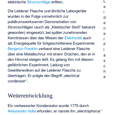
L
elektrische
Stromschläge
erlitten.
e
Die Leidener Flasche und ähnliche Laborgeräte
i
wurden in der Folge vornehmlich zur
d
publikumswirksamen Demonstration von
e
Stromschlägen (auch als „Kleistscher Stoß“ bekannt
n
geworden) eingesetzt, bei später zunehmenden
e
Kenntnissen über das Wesen der
Elektrizität
auch
r
als Energiequelle für fortgeschrittenere Experimente:
F
Benjamin Franklin
verband eine Leidener Flasche
l
über eine Metallschnur mit einem Drachen, den er in
a
den Himmel steigen ließ. Es gelang ihm mit diesem
s
gefährlichen Experiment, Ladung von
c
Gewitterwolken auf die Leidener Flasche zu
h
übertragen. Er prägte den Begriff „
electrical
e
condenser
“.
Weiterentwicklung
Ein verbesserter Kondensator wurde 1775 durch
Alessandro Volta
erfunden, er nannte ihn „
electrophorus
“