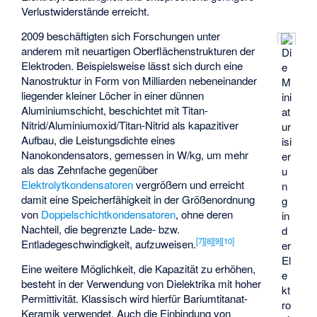
Verlustwiderstände erreicht.
2009 beschäftigten sich Forschungen unter
anderem mit neuartigen Oberflächenstrukturen der
Di
Elektroden. Beispielsweise lässt sich durch eine
e
Nanostruktur in Form von Milliarden nebeneinander
M
liegender kleiner Löcher in einer dünnen
ini
Aluminiumschicht, beschichtet mit Titan-
at
Nitrid/Aluminiumoxid/Titan-Nitrid als kapazitiver
ur
Aufbau, die Leistungsdichte eines
isi
Nanokondensators
, gemessen in W/kg, um mehr
er
als das Zehnfache gegenüber
u
Elektrolytkondensatoren
vergrößern und erreicht
n
damit eine Speicherfähigkeit in der Größenordnung
g
von
Doppelschichtkondensatoren
, ohne deren
in
Nachteil, die begrenzte Lade- bzw.
d
[
7
]
[
8
]
[
9
]
[
10
]
Entladegeschwindigkeit, aufzuweisen.
er
El
Eine weitere Möglichkeit, die Kapazität zu erhöhen,
e
besteht in der Verwendung von Dielektrika mit hoher
kt
Permittivität. Klassisch wird hierfür Bariumtitanat-
ro
Keramik verwendet. Auch die Einbindung von