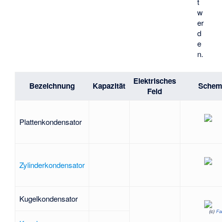
t
w
er
d
e
n.
Elektrisches
Bezeichnung
Kapazität
Schema
Feld
Plattenkondensator
Zylinderkondensator
Kugelkondensator
(c)
Fa