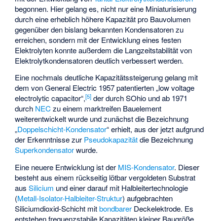
begonnen. Hier gelang es, nicht nur eine Miniaturisierung
durch eine erheblich höhere Kapazität pro Bauvolumen
gegenüber den bislang bekannten Kondensatoren zu
erreichen, sondern mit der Entwicklung eines festen
Elektrolyten konnte außerdem die Langzeitstabilität von
Elektrolytkondensatoren deutlich verbessert werden.
Eine nochmals deutliche Kapazitätssteigerung gelang mit
dem von General Electric 1957 patentierten „
low voltage
[
5
]
electrolytic capacitor
“,
der durch
SOhio
und ab 1971
durch
NEC
zu einem marktreifen Bauelement
weiterentwickelt wurde und zunächst die Bezeichnung
„
Doppelschicht-Kondensator
“ erhielt, aus der jetzt aufgrund
der Erkenntnisse zur
Pseudokapazität
die Bezeichnung
Superkondensator
wurde.
Eine neuere Entwicklung ist der
MIS-Kondensator
. Dieser
besteht aus einem rückseitig lötbar vergoldeten Substrat
aus
Silicium
und einer darauf mit Halbleitertechnologie
(
Metall-Isolator-Halbleiter-Struktur
) aufgebrachten
Siliciumdioxid-Schicht mit
bondbarer
Deckelektrode. Es
entstehen frequenzstabile Kapazitäten kleiner Baugröße