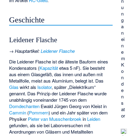
im Artikel
RC-Glied
.
n
u
n
Geschichte
g
a
n
ei
Leidener Flasche
n
→
Hauptartikel
:
Leidener Flasche
e
m
Die Leidener Flasche ist die älteste Bauform eines
K
Kondensators (
Kapazität
etwa 5 nF). Sie besteht
o
aus einem Glasgefäß, das innen und außen mit
n
Metallfolie, meist aus Aluminium, belegt ist. Das
d
Glas
wirkt als
Isolator
, später „Dielektrikum“
e
genannt. Das Prinzip der Leidener Flasche wurde
n
unabhängig voneinander 1745 von dem
s
Domdechanten
Ewald Jürgen Georg von Kleist
in
at
Cammin
(
Pommern
) und ein Jahr später von dem
or
Physiker
Pieter van Musschenbroek
in
Leiden
gefunden, als sie bei Laborversuchen mit
Anordnungen von Gläsern und Metallteilen