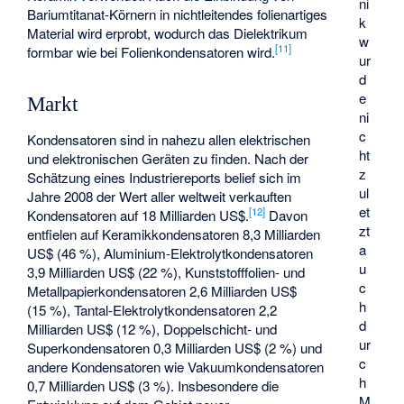
ni
Bariumtitanat-Körnern in nichtleitendes folienartiges
k
Material wird erprobt, wodurch das Dielektrikum
w
[
11
]
formbar wie bei Folienkondensatoren wird.
ur
d
e
Markt
ni
c
Kondensatoren sind in nahezu allen elektrischen
ht
und elektronischen Geräten zu finden. Nach der
z
Schätzung eines Industriereports belief sich im
ul
Jahre 2008 der Wert aller weltweit verkauften
et
[
12
]
Kondensatoren auf 18 Milliarden US$.
Davon
zt
entfielen auf Keramikkondensatoren 8,3 Milliarden
a
US$ (46 %), Aluminium-Elektrolytkondensatoren
u
3,9 Milliarden US$ (22 %), Kunststofffolien- und
c
Metallpapierkondensatoren 2,6 Milliarden US$
h
(15 %), Tantal-Elektrolytkondensatoren 2,2
d
Milliarden US$ (12 %), Doppelschicht- und
ur
Superkondensatoren 0,3 Milliarden US$ (2 %) und
c
andere Kondensatoren wie Vakuumkondensatoren
h
0,7 Milliarden US$ (3 %). Insbesondere die
M