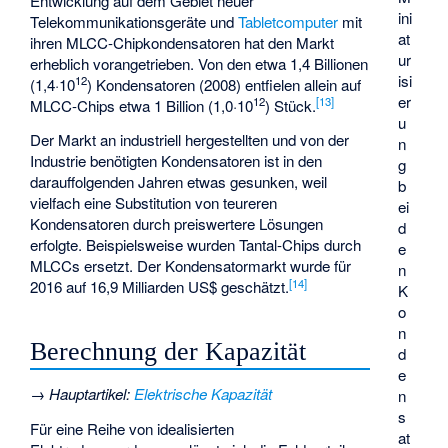
Entwicklung auf dem Gebiet neuer
ini
Telekommunikationsgeräte und
Tabletcomputer
mit
at
ihren
MLCC
-Chipkondensatoren hat den Markt
ur
erheblich vorangetrieben. Von den etwa 1,4 Billionen
isi
12
(1,4·10
) Kondensatoren (2008) entfielen allein auf
er
12
[
13
]
MLCC-Chips etwa 1 Billion (1,0·10
) Stück.
u
Der Markt an industriell hergestellten und von der
n
Industrie benötigten Kondensatoren ist in den
g
darauffolgenden Jahren etwas gesunken, weil
b
vielfach eine Substitution von teureren
ei
Kondensatoren durch preiswertere Lösungen
d
erfolgte. Beispielsweise wurden Tantal-Chips durch
e
MLCCs ersetzt. Der Kondensatormarkt wurde für
n
[
14
]
2016 auf 16,9 Milliarden US$ geschätzt.
K
o
n
Berechnung der Kapazität
d
e
→
Hauptartikel
:
Elektrische Kapazität
n
s
Für eine Reihe von idealisierten
at