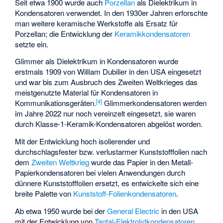
Seit etwa 1900 wurde auch
Porzellan
als Dielektrikum in
Kondensatoren verwendet. In den 1930er Jahren erforschte
man weitere keramische Werkstoffe als Ersatz für
Porzellan; die Entwicklung der
Keramikkondensatoren
setzte ein.
Glimmer als Dielektrikum in Kondensatoren wurde
erstmals 1909 von William Dubilier in den USA eingesetzt
und war bis zum Ausbruch des Zweiten Weltkrieges das
meistgenutzte Material für Kondensatoren in
[
4
]
Kommunikationsgeräten.
Glimmerkondensatoren werden
im Jahre 2022 nur noch vereinzelt eingesetzt, sie waren
durch Klasse-1-Keramik-Kondensatoren abgelöst worden.
Mit der Entwicklung hoch isolierender und
durchschlagsfester bzw. verlustarmer Kunststofffolien nach
dem
Zweiten Weltkrieg
wurde das Papier in den Metall-
Papierkondensatoren bei vielen Anwendungen durch
dünnere Kunststofffolien ersetzt, es entwickelte sich eine
breite Palette von
Kunststoff-Folienkondensatoren
.
Ab etwa 1950 wurde bei der
General Electric
in den USA
mit der Entwicklung von
Tantal-Elektrolytkondensatoren