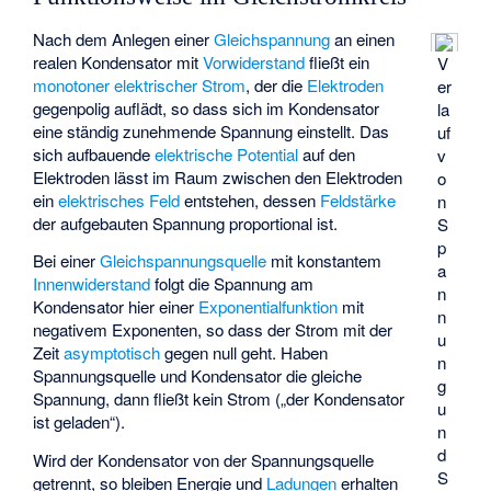
Nach dem Anlegen einer
Gleichspannung
an einen
realen Kondensator mit
Vorwiderstand
fließt ein
V
monotoner
elektrischer Strom
, der die
Elektroden
er
gegenpolig auflädt, so dass sich im Kondensator
la
eine ständig zunehmende Spannung einstellt. Das
uf
sich aufbauende
elektrische Potential
auf den
v
Elektroden lässt im Raum zwischen den Elektroden
o
ein
elektrisches Feld
entstehen, dessen
Feldstärke
n
der aufgebauten Spannung proportional ist.
S
p
Bei einer
Gleichspannungsquelle
mit konstantem
a
Innenwiderstand
folgt die Spannung am
n
Kondensator hier einer
Exponentialfunktion
mit
n
negativem Exponenten, so dass der Strom mit der
u
Zeit
asymptotisch
gegen null geht. Haben
n
Spannungsquelle und Kondensator die gleiche
g
Spannung, dann fließt kein Strom („der Kondensator
u
ist geladen“).
n
d
Wird der Kondensator von der Spannungsquelle
S
getrennt, so bleiben Energie und
Ladungen
erhalten