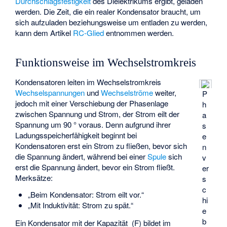
Durchschlagsfestigkeit
des Dielektrikums ergibt, geladen
werden. Die Zeit, die ein realer Kondensator braucht, um
sich aufzuladen beziehungsweise um entladen zu werden,
kann dem Artikel
RC-Glied
entnommen werden.
Funktionsweise im Wechselstromkreis
Kondensatoren leiten im Wechselstromkreis
Wechselspannungen
und
Wechselströme
weiter,
P
jedoch mit einer Verschiebung der Phasenlage
h
zwischen Spannung und Strom, der Strom eilt der
a
Spannung um 90 ° voraus. Denn aufgrund ihrer
s
Ladungsspeicherfähigkeit beginnt bei
e
Kondensatoren erst ein Strom zu fließen, bevor sich
n
die Spannung ändert, während bei einer
Spule
sich
v
erst die Spannung ändert, bevor ein Strom fließt.
er
Merksätze:
s
c
„Beim Kondensator: Strom eilt vor.“
hi
„Mit Induktivität: Strom zu spät.“
e
b
Ein Kondensator mit der Kapazität
(F) bildet im