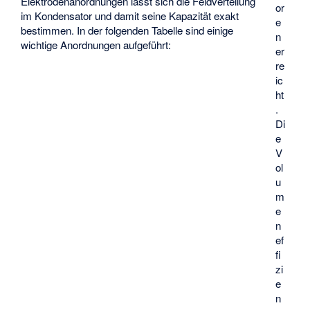
Elektrodenanordnungen lässt sich die Feldverteilung
or
im Kondensator und damit seine Kapazität
exakt
e
bestimmen. In der folgenden Tabelle sind einige
n
wichtige Anordnungen aufgeführt:
er
re
ic
ht
.
Di
e
V
ol
u
m
e
n
ef
fi
zi
e
n