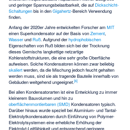
und geringer Spannungsbelastbarkeit, die auf
Dickschicht-
Schaltungen
bis in den
Gigahertz
-Bereich Verwendung
finden.
Anfang der 2020er Jahre entwickelten Forscher am
MIT
einen Superkondensator auf der Basis von
Zement
,
Wasser
und
Ruß
. Aufgrund der
hydrophobischen
Eigenschaften von Ruß bilden sich bei der Trocknung
dieses Gemischs langkettige netzartige
Kohlenstoffstrukturen, die eine sehr große Oberfläche
aufweisen. Solche Kondensatoren können zwar beliebig
skaliert
werden, da die Mischung jedoch feucht gehalten
werden muss, sind sie als tragende Bauteile innerhalb von
[
6
]
Gebäuden weitgehend ungeeignet.
Bei allen Kondensatorarten ist eine Entwicklung zu immer
kleinerem Bauvolumen und hin zu
oberflächenmontierbaren (SMD)
Kondensatoren typisch.
Darüber hinaus wurde speziell bei Aluminium- und Tantal-
Elektrolytkondensatoren durch Einführung von Polymer-
Elektrolytsystemen eine erhebliche Erhöhung der
Elektrolyt-Leitfähigkeit und entsprechend geringere