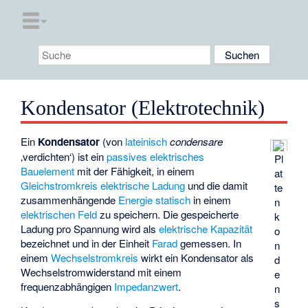
Kondensator (Elektrotechnik)
Ein
Kondensator
(von
lateinisch
condensare
‚verdichten‘
) ist ein
passives elektrisches
Pl
Bauelement
mit der Fähigkeit, in einem
at
Gleichstromkreis
elektrische Ladung
und die damit
te
zusammenhängende
Energie
statisch
in einem
n
elektrischen Feld
zu speichern. Die gespeicherte
k
Ladung pro Spannung wird als
elektrische Kapazität
o
bezeichnet und in der Einheit
Farad
gemessen. In
n
einem
Wechselstromkreis
wirkt ein Kondensator als
d
Wechselstromwiderstand
mit einem
e
frequenzabhängigen
Impedanzwert
.
n
s