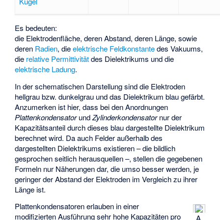
Kugel
Es bedeuten:
die Elektrodenfläche,
deren Abstand,
deren Länge,
sowie
deren
Radien
,
die
elektrische Feldkonstante
des Vakuums,
die
relative Permittivität
des Dielektrikums und
die
elektrische Ladung
.
In der schematischen Darstellung sind die Elektroden
hellgrau bzw. dunkelgrau und das Dielektrikum blau gefärbt.
Anzumerken ist hier, dass bei den Anordnungen
Plattenkondensator
und
Zylinderkondensator
nur der
Kapazitätsanteil durch dieses blau dargestellte Dielektrikum
berechnet wird. Da auch Felder außerhalb des
dargestellten Dielektrikums existieren – die bildlich
gesprochen seitlich herausquellen –, stellen die gegebenen
Formeln nur Näherungen dar, die umso besser werden, je
geringer der Abstand der Elektroden im Vergleich zu ihrer
Länge ist.
Plattenkondensatoren erlauben in einer
modifizierten Ausführung sehr hohe Kapazitäten pro
A