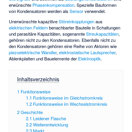
erwünschte
Phasenkompensation
. Spezielle Bauformen
von Kondensatoren werden als
Sensor
verwendet.
Unerwünschte kapazitive
Störeinkopplungen
aus
elektrischen Feldern
benachbarter Bauteile in Schaltungen
und parasitäre Kapazitäten, sogenannte
Streukapazitäten
,
gehören nicht zu den Kondensatoren. Ebenfalls nicht zu
den Kondensatoren gehören eine Reihe von Aktoren wie
piezoelektrische Wandler
,
elektrostatische Lautsprecher
,
Ablenkplatten
und Bauelemente der
Elektrooptik
.
Inhaltsverzeichnis
1
Funktionsweise
1.1
Funktionsweise im Gleichstromkreis
1.2
Funktionsweise im Wechselstromkreis
2
Geschichte
2.1
Leidener Flasche
2.2
Weiterentwicklung
2.3
Markt