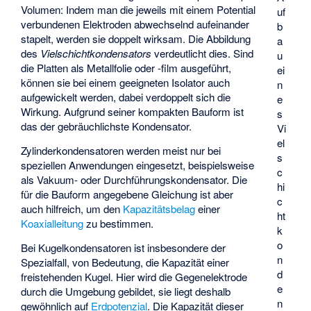
Volumen: Indem man die jeweils mit einem Potential
uf
verbundenen Elektroden abwechselnd aufeinander
b
stapelt, werden sie doppelt wirksam. Die Abbildung
a
des
Vielschichtkondensators
verdeutlicht dies. Sind
u
die Platten als Metallfolie oder ‑film ausgeführt,
ei
können sie bei einem geeigneten Isolator auch
n
aufgewickelt werden, dabei verdoppelt sich die
e
Wirkung. Aufgrund seiner kompakten Bauform ist
s
das der gebräuchlichste Kondensator.
Vi
el
Zylinderkondensatoren werden meist nur bei
s
speziellen Anwendungen eingesetzt, beispielsweise
c
als Vakuum- oder Durchführungskondensator. Die
hi
für die Bauform angegebene Gleichung ist aber
c
auch hilfreich, um den
Kapazitätsbelag
einer
ht
Koaxialleitung
zu bestimmen.
k
o
Bei Kugelkondensatoren ist insbesondere der
n
Spezialfall,
von Bedeutung, die Kapazität einer
d
freistehenden Kugel. Hier wird die Gegenelektrode
e
durch die Umgebung gebildet, sie liegt deshalb
n
gewöhnlich auf
Erdpotenzial
. Die Kapazität dieser