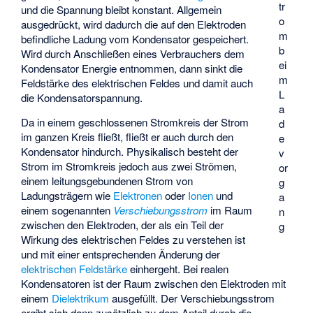
tr
und die Spannung bleibt konstant. Allgemein
o
ausgedrückt, wird dadurch die auf den Elektroden
m
befindliche Ladung vom Kondensator gespeichert.
b
Wird durch Anschließen eines Verbrauchers dem
ei
Kondensator Energie entnommen, dann sinkt die
m
Feldstärke des elektrischen Feldes und damit auch
L
die Kondensatorspannung.
a
Da in einem geschlossenen Stromkreis der Strom
d
im ganzen Kreis fließt, fließt er auch durch den
e
Kondensator hindurch. Physikalisch besteht der
v
Strom im Stromkreis jedoch aus zwei Strömen,
or
einem leitungsgebundenen Strom von
g
Ladungsträgern wie
Elektronen
oder
Ionen
und
a
einem sogenannten
Verschiebungsstrom
im Raum
n
zwischen den Elektroden, der als ein Teil der
g
Wirkung des elektrischen Feldes zu verstehen ist
und mit einer entsprechenden Änderung der
elektrischen Feldstärke
einhergeht. Bei realen
Kondensatoren ist der Raum zwischen den Elektroden mit
einem
Dielektrikum
ausgefüllt. Der Verschiebungsstrom
ergibt sich dann zusätzlich zu dem Anteil durch die