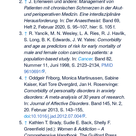
↑
J. Erlenwein und andere:
Management von
Patienten mit chronischen Schmerzen in der Akut-
und perioperativen Medizin. Eine interdisziplinäre
Herausforderung.
In:
Der Anaesthesist.
Band 69,
Heft 2, Februar 2020, S. 95–107, hier: S. 105 f.
↑
R. Yancik, M. N. Wesley, L. A. Ries, R. J. Havlik,
S. Long, B. K. Edwards, J. W. Yates:
Comorbidity
and age as predictors of risk for early mortality of
male and female colon carcinoma patients: a
population-based study.
In:
Cancer
.
Band 82,
Nummer 11, Juni 1998, S. 2123–2134,
PMID
9610691
.
↑
Oddgeir Friborg, Monica Martinussen, Sabine
Kaiser, Karl Tore Øvergård, Jan H. Rosenvinge:
Comorbidity of personality disorders in anxiety
disorders: A meta-analysis of 30 years of research
.
In:
Journal of Affective Disorders
.
Band
145
,
Nr.
2
,
20. Februar 2013,
S.
143–155
,
doi
:
10.1016/j.jad.2012.07.004
.
↑
Kathlen T. Brady, Sudie E. Back, Shelly F.
Greenfield (ed.):
Women & Addiction – A
Comprehensive Handbook.
The Guilford Press,