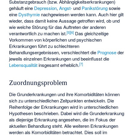
Substanzgebrauch (bzw. Abhängigkeitserkrankungen)
gehäuft eine
Depression
,
Angst-
und
Panikstörung
sowie
eine
Dysthymie
nachgewiesen werden kann. Auch hier gilt
wieder, dass damit keine Aussage getroffen wird, ob und
wie welche Störung für das Auftreten der anderen
[
5
]
[
6
]
verantwortlich zu machen ist.
Das gleichzeitige
Vorkommen von körperlichen und psychischen
Erkrankungen führt zu schlechteren
Behandlungsergebnissen, verschlechtert die
Prognose
der
jeweils einzelnen Erkrankungen und beeinflusst die
[
7
]
Lebensqualität
insgesamt erheblich.
Zuordnungsproblem
Die Grunderkrankungen und ihre Komorbiditäten können
sich zu unterschiedlichen Zeitpunkten entwickeln. Die
Reihenfolge der Erkrankungen wird in unterschiedlichen
Hypothesen beschrieben. Dabei wird die Grunderkrankung
als diejenige Erkrankung angesehen, die im Fokus der
aktuellen Behandlung steht. Alle weiteren Erkrankungen
werden als Komorbiditäten betrachtet. Dies soll im