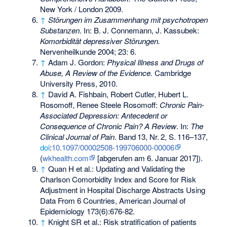
New York / London 2009.
↑
Störungen im Zusammenhang mit psychotropen
Substanzen
. In: B. J. Connemann, J. Kassubek:
Komorbidität depressiver Störungen.
Nervenheilkunde 2004; 23: 6.
↑
Adam J. Gordon:
Physical Illness and Drugs of
Abuse, A Review of the Evidence.
Cambridge
University Press, 2010.
↑
David A. Fishbain, Robert Cutler, Hubert L.
Rosomoff, Renee Steele Rosomoff:
Chronic Pain-
Associated Depression: Antecedent or
Consequence of Chronic Pain? A Review
. In:
The
Clinical Journal of Pain
.
Band
13
,
Nr.
2
,
S.
116–137
,
doi
:
10.1097/00002508-199706000-00006
(
wkhealth.com
[abgerufen am 6. Januar 2017]).
↑
Quan H et al.: Updating and Validating the
Charlson Comorbidity Index and Score for Risk
Adjustment in Hospital Discharge Abstracts Using
Data From 6 Countries, American Journal of
Epidemiology 173(6):676-82.
↑
Knight SR et al.: Risk stratification of patients