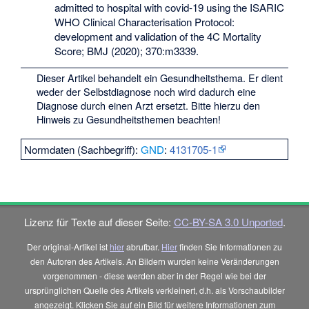
admitted to hospital with covid-19 using the ISARIC
WHO Clinical Characterisation Protocol:
development and validation of the 4C Mortality
Score; BMJ (2020); 370:m3339.
Dieser Artikel behandelt ein Gesundheitsthema. Er dient
weder der Selbstdiagnose noch wird dadurch eine
Diagnose durch einen Arzt ersetzt. Bitte hierzu den
Hinweis zu Gesundheitsthemen
beachten!
Normdaten (Sachbegriff):
GND
:
4131705-1
Lizenz für Texte auf dieser Seite:
CC-BY-SA 3.0 Unported
.
Der original-Artikel ist
hier
abrufbar.
Hier
finden Sie Informationen zu
den Autoren des Artikels. An Bildern wurden keine Veränderungen
vorgenommen - diese werden aber in der Regel wie bei der
ursprünglichen Quelle des Artikels verkleinert, d.h. als Vorschaubilder
angezeigt. Klicken Sie auf ein Bild für weitere Informationen zum