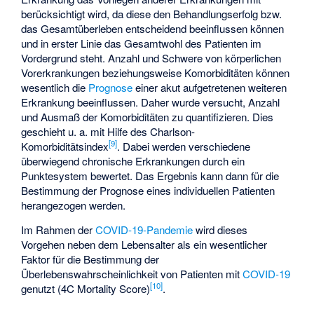
berücksichtigt wird, da diese den Behandlungserfolg bzw.
das
Gesamtüberleben
entscheidend beeinflussen können
und in erster Linie das Gesamtwohl des Patienten im
Vordergrund steht. Anzahl und Schwere von körperlichen
Vorerkrankungen beziehungsweise Komorbiditäten können
wesentlich die
Prognose
einer akut aufgetretenen weiteren
Erkrankung beeinflussen. Daher wurde versucht, Anzahl
und Ausmaß der Komorbiditäten zu quantifizieren. Dies
geschieht u. a. mit Hilfe des Charlson-
[
9
]
Komorbiditätsindex
. Dabei werden verschiedene
überwiegend chronische Erkrankungen durch ein
Punktesystem bewertet. Das Ergebnis kann dann für die
Bestimmung der Prognose eines individuellen Patienten
herangezogen werden.
Im Rahmen der
COVID-19-Pandemie
wird dieses
Vorgehen neben dem Lebensalter als ein wesentlicher
Faktor für die Bestimmung der
Überlebenswahrscheinlichkeit von Patienten mit
COVID-19
[
10
]
genutzt (4C Mortality Score)
.