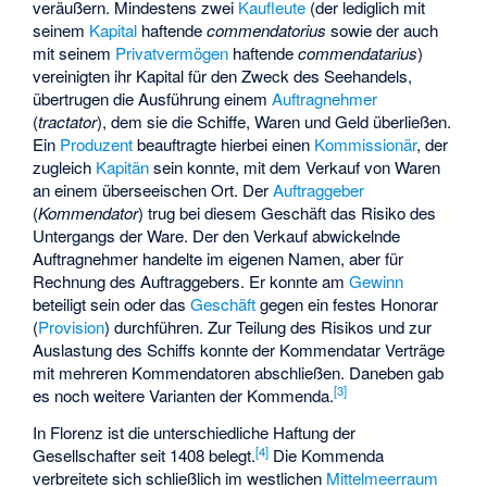
veräußern. Mindestens zwei
Kaufleute
(der lediglich mit
seinem
Kapital
haftende
commendatorius
sowie der auch
mit seinem
Privatvermögen
haftende
commendatarius
)
vereinigten ihr Kapital für den Zweck des Seehandels,
übertrugen die Ausführung einem
Auftragnehmer
(
tractator
), dem sie die Schiffe, Waren und Geld überließen.
Ein
Produzent
beauftragte hierbei einen
Kommissionär
, der
zugleich
Kapitän
sein konnte, mit dem Verkauf von Waren
an einem überseeischen Ort. Der
Auftraggeber
(
Kommendator
) trug bei diesem Geschäft das Risiko des
Untergangs der Ware. Der den Verkauf abwickelnde
Auftragnehmer handelte im eigenen Namen, aber für
Rechnung des Auftraggebers. Er konnte am
Gewinn
beteiligt sein oder das
Geschäft
gegen ein festes Honorar
(
Provision
) durchführen. Zur Teilung des Risikos und zur
Auslastung des Schiffs konnte der Kommendatar Verträge
mit mehreren Kommendatoren abschließen. Daneben gab
[
3
]
es noch weitere Varianten der Kommenda.
In Florenz ist die unterschiedliche Haftung der
[
4
]
Gesellschafter seit 1408 belegt.
Die Kommenda
verbreitete sich schließlich im westlichen
Mittelmeerraum