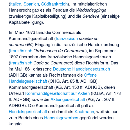
(
Italien
,
Spanien
,
Südfrankreich
). Im mittelalterlichen
Hanserecht gab es als Pendant die
Wedderlegginge
(zweiseitige Kapitalbeteiligung) und die
Sendeve
(einseitige
Kapitalbeteiligung).
Im März 1673 fand die Commenda als
Kommanditgesellschaft (
französisch
société en
commandité
) Eingang in die französische Handelsordnung
(
französisch
Ordonnance de Commerce
), im September
1807 übernahm das französische Handelsgesetzbuch
(
französisch
Code de Commerce
) diese Rechtsform. Das
im Mai 1861 erlassene
Deutsche Handelsgesetzbuch
(ADHGB) kannte als Rechtsformen die
Offene
Handelsgesellschaft
(OHG, Art. 85 ff. ADHGB),
Kommanditgesellschaft (KG, Art. 150 ff. ADHGB), deren
Unterart
Kommanditgesellschaft auf Aktien
(KGaA, Art. 173
ff. ADHGB) sowie die
Aktiengesellschaft
(AG, Art. 207 ff.
ADHGB). Die Kommanditgesellschaft galt als
Handelsgesellschaft
und damit als
Kaufmann
, weil sie nur
zum Betrieb eines
Handelsgewerbes
gegründet werden
konnte.