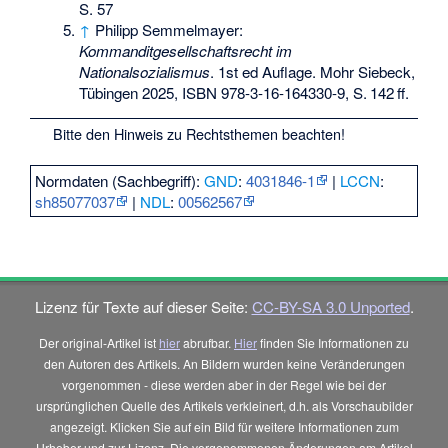
S. 57
↑
Philipp Semmelmayer:
Kommanditgesellschaftsrecht im
Nationalsozialismus
. 1st ed Auflage. Mohr Siebeck,
Tübingen 2025,
ISBN 978-3-16-164330-9
,
S.
142
ff
.
Bitte den
Hinweis zu Rechtsthemen
beachten!
Normdaten (Sachbegriff):
GND
:
4031846-1
|
LCCN
:
sh85077037
|
NDL
:
00562567
Lizenz für Texte auf dieser Seite:
CC-BY-SA 3.0 Unported
.
Der original-Artikel ist
hier
abrufbar.
Hier
finden Sie Informationen zu
den Autoren des Artikels. An Bildern wurden keine Veränderungen
vorgenommen - diese werden aber in der Regel wie bei der
ursprünglichen Quelle des Artikels verkleinert, d.h. als Vorschaubilder
angezeigt. Klicken Sie auf ein Bild für weitere Informationen zum
Urheber und zur Lizenz. Die vorgenommenen Änderungen am Artikel