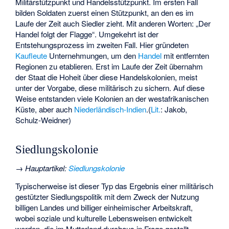
Militärstützpunkt und Handelsstützpunkt. Im ersten Fall
bilden Soldaten zuerst einen Stützpunkt, an den es im
Laufe der Zeit auch Siedler zieht. Mit anderen Worten: „Der
Handel folgt der Flagge“. Umgekehrt ist der
Entstehungsprozess im zweiten Fall. Hier gründeten
Kaufleute
Unternehmungen, um den
Handel
mit entfernten
Regionen zu etablieren. Erst im Laufe der Zeit übernahm
der Staat die Hoheit über diese Handelskolonien, meist
unter der Vorgabe, diese militärisch zu sichern. Auf diese
Weise entstanden viele Kolonien an der westafrikanischen
Küste, aber auch
Niederländisch-Indien
.(
Lit.
: Jakob,
Schulz-Weidner)
Siedlungskolonie
→
Hauptartikel
:
Siedlungskolonie
Typischerweise ist dieser Typ das Ergebnis einer militärisch
gestützter Siedlungspolitik mit dem Zweck der Nutzung
billigen Landes und billiger einheimischer Arbeitskraft,
wobei soziale und kulturelle Lebensweisen entwickelt
werden, die im Mutterland durchaus in Frage gestellt