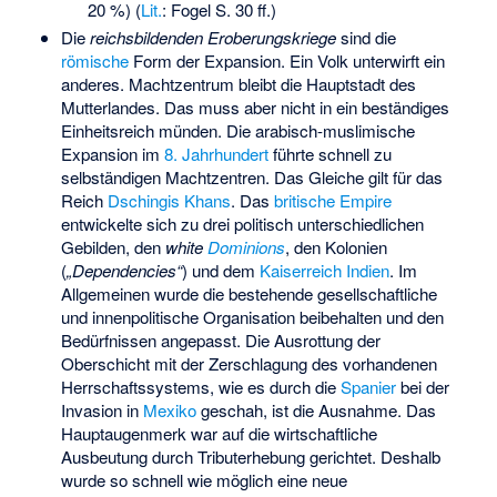
20 %) (
Lit.
: Fogel S. 30 ff.)
Die
reichsbildenden Eroberungskriege
sind die
römische
Form der Expansion. Ein Volk unterwirft ein
anderes. Machtzentrum bleibt die Hauptstadt des
Mutterlandes. Das muss aber nicht in ein beständiges
Einheitsreich münden. Die arabisch-muslimische
Expansion im
8. Jahrhundert
führte schnell zu
selbständigen Machtzentren. Das Gleiche gilt für das
Reich
Dschingis Khans
. Das
britische Empire
entwickelte sich zu drei politisch unterschiedlichen
Gebilden, den
white
Dominions
, den Kolonien
(
„Dependencies“
) und dem
Kaiserreich Indien
. Im
Allgemeinen wurde die bestehende gesellschaftliche
und innenpolitische Organisation beibehalten und den
Bedürfnissen angepasst. Die Ausrottung der
Oberschicht mit der Zerschlagung des vorhandenen
Herrschaftssystems, wie es durch die
Spanier
bei der
Invasion in
Mexiko
geschah, ist die Ausnahme. Das
Hauptaugenmerk war auf die wirtschaftliche
Ausbeutung durch Tributerhebung gerichtet. Deshalb
wurde so schnell wie möglich eine neue