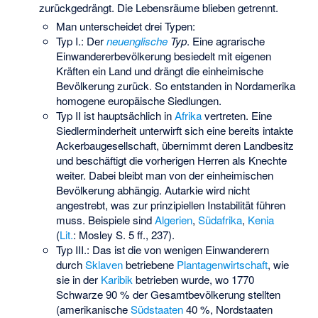
zurückgedrängt. Die Lebensräume blieben getrennt.
Man unterscheidet drei Typen:
Typ I.: Der
neuenglische
Typ
. Eine agrarische
Einwandererbevölkerung besiedelt mit eigenen
Kräften ein Land und drängt die einheimische
Bevölkerung zurück. So entstanden in Nordamerika
homogene europäische Siedlungen.
Typ II ist hauptsächlich in
Afrika
vertreten. Eine
Siedlerminderheit unterwirft sich eine bereits intakte
Ackerbaugesellschaft, übernimmt deren Landbesitz
und beschäftigt die vorherigen Herren als Knechte
weiter. Dabei bleibt man von der einheimischen
Bevölkerung abhängig. Autarkie wird nicht
angestrebt, was zur prinzipiellen Instabilität führen
muss. Beispiele sind
Algerien
,
Südafrika
,
Kenia
(
Lit.
: Mosley S. 5 ff., 237).
Typ III.: Das ist die von wenigen Einwanderern
durch
Sklaven
betriebene
Plantagenwirtschaft
, wie
sie in der
Karibik
betrieben wurde, wo 1770
Schwarze 90 % der Gesamtbevölkerung stellten
(amerikanische
Südstaaten
40 %, Nordstaaten