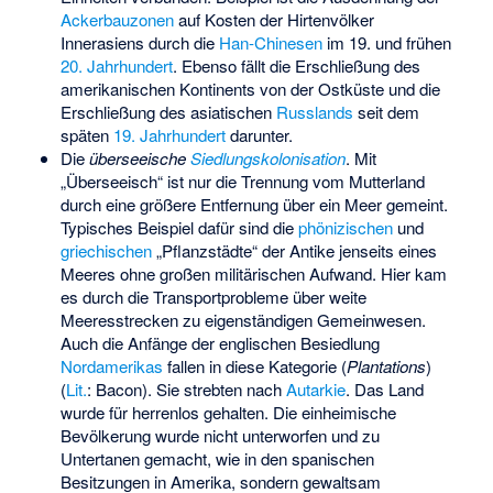
Ackerbauzonen
auf Kosten der Hirtenvölker
Innerasiens durch die
Han-Chinesen
im 19. und frühen
20. Jahrhundert
. Ebenso fällt die Erschließung des
amerikanischen Kontinents von der Ostküste und die
Erschließung des asiatischen
Russlands
seit dem
späten
19. Jahrhundert
darunter.
Die
überseeische
Siedlungskolonisation
. Mit
„Überseeisch“ ist nur die Trennung vom Mutterland
durch eine größere Entfernung über ein Meer gemeint.
Typisches Beispiel dafür sind die
phönizischen
und
griechischen
„Pflanzstädte“ der Antike jenseits eines
Meeres ohne großen militärischen Aufwand. Hier kam
es durch die Transportprobleme über weite
Meeresstrecken zu eigenständigen Gemeinwesen.
Auch die Anfänge der englischen Besiedlung
Nordamerikas
fallen in diese Kategorie (
Plantations
)
(
Lit.
: Bacon). Sie strebten nach
Autarkie
. Das Land
wurde für herrenlos gehalten. Die einheimische
Bevölkerung wurde nicht unterworfen und zu
Untertanen gemacht, wie in den spanischen
Besitzungen in Amerika, sondern gewaltsam