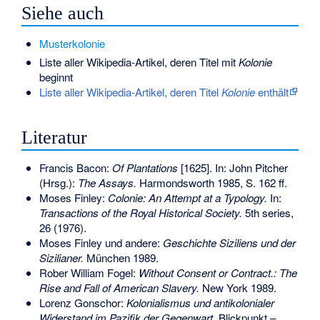
Siehe auch
Musterkolonie
Liste aller Wikipedia-Artikel, deren Titel mit
Kolonie
beginnt
Liste aller Wikipedia-Artikel, deren Titel
Kolonie
enthält
Literatur
Francis Bacon:
Of Plantations
[1625]. In: John Pitcher
(Hrsg.):
The Assays.
Harmondsworth 1985, S. 162 ff.
Moses Finley:
Colonie: An Attempt at a Typology.
In:
Transactions of the Royal Historical Society.
5th series,
26 (1976).
Moses Finley und andere:
Geschichte Siziliens und der
Sizilianer.
München 1989.
Rober William Fogel:
Without Consent or Contract.: The
Rise and Fall of American Slavery.
New York 1989.
Lorenz Gonschor:
Kolonialismus und antikolonialer
Widerstand im Pazifik der Gegenwart
. Blickpunkt –