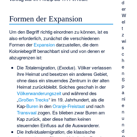
d
er
W
Formen der Expansion
el
t
Um den Begriff richtig einordnen zu können, ist es
z
also erforderlich, zunächst die verschiedenen
wi
Formen der
Expansion
darzustellen, die dem
s
Koloniebegriff benachbart sind und von denen er
c
abzugrenzen ist:
h
e
Die
Totalemigration
, (
Exodus
). Völker verlassen
n
ihre Heimat und besetzen ein anderes Gebiet,
S
ohne dass ein steuerndes Zentrum in der alten
p
Heimat zurückbleibt. Solches geschah in der
a
Völkerwanderungszeit
und während des
ni
„
Großen Trecks
“ im 19. Jahrhundert, als die
e
Kap-
Buren
in den
Oranje-Freistaat
und nach
n
Transvaal
zogen. Es blieben zwar Buren am
u
Kap zurück, aber diese hatten keinen
n
steuernden Einfluss auf die Auswanderer.
d
Die
Individualemigration
, die klassische