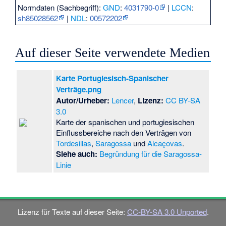
Normdaten (Sachbegriff):
GND
:
4031790-0
|
LCCN
:
sh85028562
|
NDL
:
00572202
Auf dieser Seite verwendete Medien
Karte Portugiesisch-Spanischer
Verträge.png
Autor/Urheber:
Lencer
,
Lizenz:
CC BY-SA
3.0
Karte der spanischen und portugiesischen
Einflussbereiche nach den Verträgen von
Tordesillas
,
Saragossa
und
Alcaçovas
.
Siehe auch:
Begründung für die Saragossa-
Linie
Lizenz für Texte auf dieser Seite:
CC-BY-SA 3.0 Unported
.