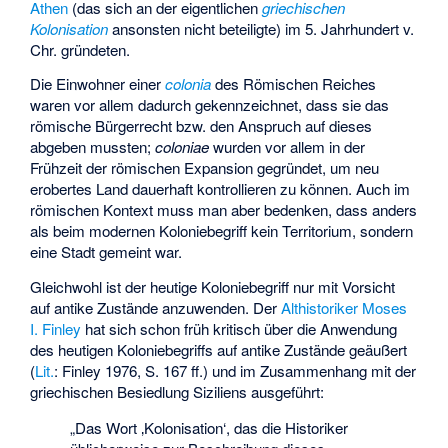
Athen
(das sich an der eigentlichen
griechischen
Kolonisation
ansonsten nicht beteiligte) im 5. Jahrhundert v.
Chr. gründeten.
Die Einwohner einer
colonia
des Römischen Reiches
waren vor allem dadurch gekennzeichnet, dass sie das
römische Bürgerrecht bzw. den Anspruch auf dieses
abgeben mussten;
coloniae
wurden vor allem in der
Frühzeit der römischen Expansion gegründet, um neu
erobertes Land dauerhaft kontrollieren zu können. Auch im
römischen Kontext muss man aber bedenken, dass anders
als beim modernen Koloniebegriff kein Territorium, sondern
eine Stadt gemeint war.
Gleichwohl ist der heutige Koloniebegriff nur mit Vorsicht
auf antike Zustände anzuwenden. Der
Althistoriker
Moses
I. Finley
hat sich schon früh kritisch über die Anwendung
des heutigen Koloniebegriffs auf antike Zustände geäußert
(
Lit.
: Finley 1976, S. 167 ff.) und im Zusammenhang mit der
griechischen Besiedlung Siziliens ausgeführt:
„Das Wort ‚Kolonisation‘, das die Historiker