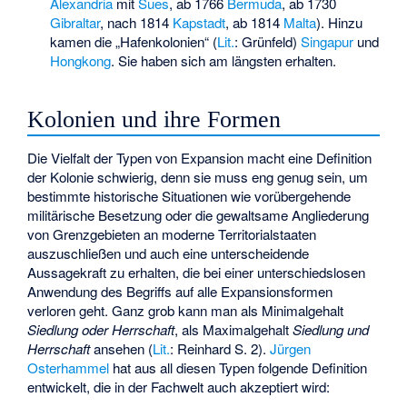
Alexandria
mit
Sues
, ab 1766
Bermuda
, ab 1730
Gibraltar
, nach 1814
Kapstadt
, ab 1814
Malta
). Hinzu
kamen die „Hafenkolonien“ (
Lit.
: Grünfeld)
Singapur
und
Hongkong
. Sie haben sich am längsten erhalten.
Kolonien und ihre Formen
Die Vielfalt der Typen von Expansion macht eine Definition
der Kolonie schwierig, denn sie muss eng genug sein, um
bestimmte historische Situationen wie vorübergehende
militärische Besetzung oder die gewaltsame Angliederung
von Grenzgebieten an moderne Territorialstaaten
auszuschließen und auch eine unterscheidende
Aussagekraft zu erhalten, die bei einer unterschiedslosen
Anwendung des Begriffs auf alle Expansionsformen
verloren geht. Ganz grob kann man als Minimalgehalt
Siedlung oder Herrschaft
, als Maximalgehalt
Siedlung und
Herrschaft
ansehen (
Lit.
: Reinhard S. 2).
Jürgen
Osterhammel
hat aus all diesen Typen folgende Definition
entwickelt, die in der Fachwelt auch akzeptiert wird: