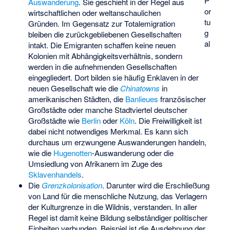
P
Auswanderung
. Sie geschieht in der Regel aus
or
wirtschaftlichen oder weltanschaulichen
tu
Gründen. Im Gegensatz zur Totalemigration
g
bleiben die zurückgebliebenen Gesellschaften
al
intakt. Die Emigranten schaffen keine neuen
Kolonien mit Abhängigkeitsverhältnis, sondern
werden in die aufnehmenden Gesellschaften
eingegliedert. Dort bilden sie häufig Enklaven in der
neuen Gesellschaft wie die
Chinatowns
in
amerikanischen Städten, die
Banlieues
französischer
Großstädte oder manche Stadtviertel deutscher
Großstädte wie
Berlin
oder
Köln
. Die Freiwilligkeit ist
dabei nicht notwendiges Merkmal. Es kann sich
durchaus um erzwungene Auswanderungen handeln,
wie die
Hugenotten
-Auswanderung oder die
Umsiedlung von Afrikanern im Zuge des
Sklavenhandels
.
Die
Grenzkolonisation
. Darunter wird die Erschließung
von Land für die menschliche Nutzung, das Verlagern
der Kulturgrenze in die Wildnis, verstanden. In aller
Regel ist damit keine Bildung selbständiger politischer
Einheiten verbunden. Beispiel ist die Ausdehnung der