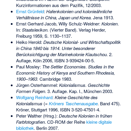
Kurzinformationen aus dem Pazifik, 12/2003.
Ernst Grünfeld
:
Hafenkolonien und kolonieähnliche
Verhältnisse in China, Japan und Korea.
Jena 1913.
Ernst Gerhard Jacob, Willy Schulz-Weidner:
Kolonien
.
In:
Staatslexikon.
(Vierter Band). Verlag Herder,
Freiburg 1959, S. 1130–1137.
Heiko Herold:
Deutsche Kolonial- und Wirtschaftspolitik
in China 1840 bis 1914. Unter besonderer
Berücksichtigung der Marinekolonie Kiautschou.
2.
Auflage, Köln 2006,
ISBN 3-939424-00-5
.
Paul Mosley:
The Settler Economies. Studies in the
Economic History of Kenya and Southern Rhodesia,
1900–1963.
Cambridge 1983.
Jürgen Osterhammel:
Kolonialismus. Geschichte
Formen Folgen
. 3. Auflage. Kap. I., München 2003.
Wolfgang Reinhard
:
Kleine Geschichte des
Kolonialismus
(=
Kröners Taschenausgabe
.
Band 475).
Kröner, Stuttgart 1996,
ISBN 3-520-47501-4
.
Peter Walther (Hrsg.):
Deutsche Kolonien in frühen
Farbfotografien
. CD-ROM der Reihe
kleine digitale
bibliothek
. Berlin 2007.