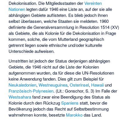
Dekolonisation. Die Mitgliedsstaaten der
Vereinten
Nationen
legten dafür 1946 eine Liste an, auf der sie alle
abhängigen Gebiete auflisteten. Es blieb jedoch ihnen
selbst überlassen, welche Staaten sie meldeten. 1960
definierte die Generalversammlung in Resolution 1514 (XV)
als Gebiete, die als Kolonie für die Dekolonisation in Frage
kommen, solche, die vom Mutterland geographisch
getrennt liegen sowie ethnische und/oder kulturelle
Unterschiede aufweisen.
Umstritten ist jedoch der Status derjenigen abhängigen
Gebiete, die 1946 nicht auf die Liste der Kolonien
aufgenommen wurden, da für diese die UN-Resolutionen
keine Anwendung fanden. Dies gilt zum Beispiel für
Neukaledonien
,
Westneuguinea
,
Osterinsel
,
Hawaii
und
Französisch-Polynesien
. (Lit.: Gonschor, S. 3) Im Falle der
Westsahara
fand zwar eine Beendigung des Status als
Kolonie durch den Rückzug
Spaniens
statt, bevor die
Bevölkerung jedoch das Recht auf Selbstbestimmung
wahrnehmen konnte, besetzte
Marokko
das Land.