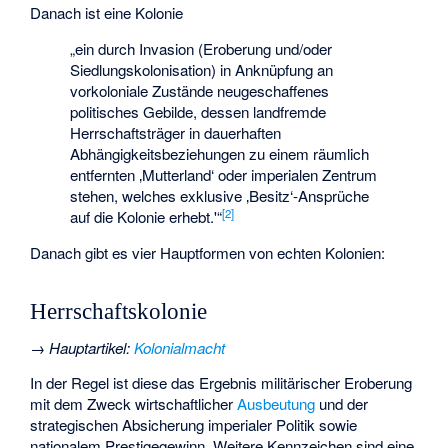
Danach ist eine Kolonie
„ein durch Invasion (Eroberung und/oder
Siedlungskolonisation) in Anknüpfung an
vorkoloniale Zustände neugeschaffenes
politisches Gebilde, dessen landfremde
Herrschaftsträger in dauerhaften
Abhängigkeitsbeziehungen zu einem räumlich
entfernten ‚Mutterland‘ oder imperialen Zentrum
stehen, welches exklusive ‚Besitz‘-Ansprüche
[
2
]
auf die Kolonie erhebt.'“
Danach gibt es vier Hauptformen von echten Kolonien:
Herrschaftskolonie
→
Hauptartikel
:
Kolonialmacht
In der Regel ist diese das Ergebnis militärischer Eroberung
mit dem Zweck wirtschaftlicher
Ausbeutung
und der
strategischen Absicherung imperialer Politik sowie
nationalem Prestigegewinn. Weitere Kennzeichen sind eine