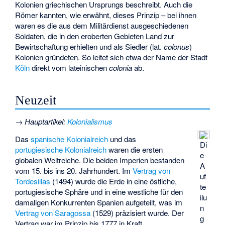
Kolonien griechischen Ursprungs beschreibt. Auch die
Römer kannten, wie erwähnt, dieses Prinzip – bei ihnen
waren es die aus dem Militärdienst ausgeschiedenen
Soldaten, die in den eroberten Gebieten Land zur
Bewirtschaftung erhielten und als Siedler (lat.
colonus
)
Kolonien gründeten. So leitet sich etwa der Name der Stadt
Köln
direkt vom lateinischen
colonia
ab.
Neuzeit
→
Hauptartikel
:
Kolonialismus
Das
spanische Kolonialreich
und das
Di
portugiesische Kolonialreich
waren die ersten
e
globalen Weltreiche. Die beiden Imperien bestanden
A
vom 15. bis ins 20. Jahrhundert. Im
Vertrag von
uf
Tordesillas
(1494) wurde die Erde in eine östliche,
te
portugiesische Sphäre und in eine westliche für den
ilu
damaligen Konkurrenten Spanien aufgeteilt, was im
n
Vertrag von Saragossa
(1529) präzisiert wurde. Der
g
Vertrag war im Prinzip bis 1777 in Kraft.