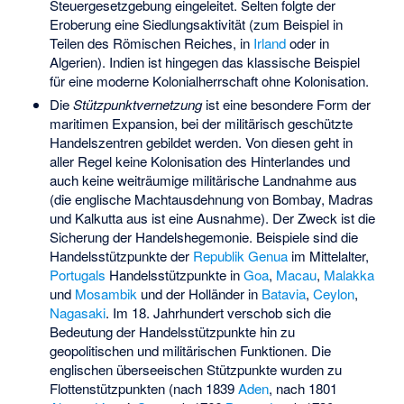
Steuergesetzgebung eingeleitet. Selten folgte der
Eroberung eine Siedlungsaktivität (zum Beispiel in
Teilen des Römischen Reiches, in
Irland
oder in
Algerien). Indien ist hingegen das klassische Beispiel
für eine moderne Kolonialherrschaft ohne Kolonisation.
Die
Stützpunktvernetzung
ist eine besondere Form der
maritimen Expansion, bei der militärisch geschützte
Handelszentren gebildet werden. Von diesen geht in
aller Regel keine Kolonisation des Hinterlandes und
auch keine weiträumige militärische Landnahme aus
(die englische Machtausdehnung von Bombay, Madras
und Kalkutta aus ist eine Ausnahme). Der Zweck ist die
Sicherung der Handelshegemonie. Beispiele sind die
Handelsstützpunkte der
Republik Genua
im Mittelalter,
Portugals
Handelsstützpunkte in
Goa
,
Macau
,
Malakka
und
Mosambik
und der
Holländer
in
Batavia
,
Ceylon
,
Nagasaki
. Im 18. Jahrhundert verschob sich die
Bedeutung der Handelsstützpunkte hin zu
geopolitischen und militärischen Funktionen. Die
englischen überseeischen Stützpunkte wurden zu
Flottenstützpunkten (nach 1839
Aden
, nach 1801