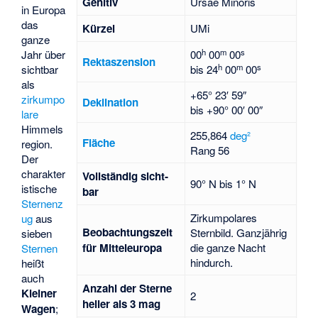
Genitiv
Ursae Minoris
in Europa
das
Kürzel
UMi
ganze
h
m
s
Jahr über
00
00
00
Rektaszension
h
m
s
sichtbar
bis
24
00
00
als
+65° 23′ 59″
zirkumpo
Deklination
bis
+90° 00′ 00″
lare
Himmels
255,864
deg²
Fläche
region.
Rang 56
Der
charakter
Voll­stän­dig sicht­
90° N bis 1° N
istische
bar
Sternenz
Zirkumpolares
ug
aus
Beob­achtungs­zeit
Sternbild. Ganzjährig
sieben
für Mittel­europa
die ganze Nacht
Sternen
hindurch.
heißt
auch
Anzahl der Sterne
Kleiner
2
heller als 3 mag
Wagen
;