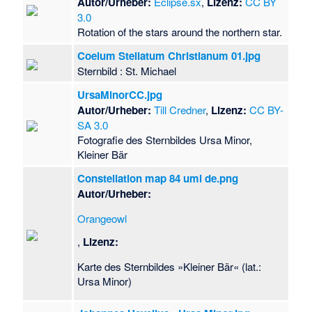
Autor/Urheber:
Eclipse.sx
,
Lizenz:
CC BY
3.0
Rotation of the stars around the northern star.
Coelum Stellatum Christianum 01.jpg
Sternbild : St. Michael
UrsaMinorCC.jpg
Autor/Urheber:
Till Credner
,
Lizenz:
CC BY-
SA 3.0
Fotografie des Sternbildes Ursa Minor,
Kleiner Bär
Constellation map 84 umi de.png
Autor/Urheber:
Orangeowl
,
Lizenz:
Karte des Sternbildes »Kleiner Bär« (lat.:
Ursa Minor)