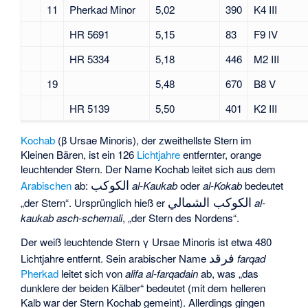
11
Pherkad Minor
5,02
390
K4 III
HR 5691
5,15
83
F9 IV
HR 5334
5,18
446
M2 III
19
5,48
670
B8 V
HR 5139
5,50
401
K2 III
Kochab
(β Ursae Minoris), der zweithellste Stern im
Kleinen Bären, ist ein 126
Lichtjahre
entfernter, orange
leuchtender Stern. Der Name Kochab leitet sich aus dem
الكوكب
Arabischen
ab:
al-Kaukab
oder
al-Kokab
bedeutet
الكوكب الشمالي
„der Stern“. Ursprünglich hieß er
al-
kaukab asch-schemali
, „der Stern des Nordens“.
Der weiß leuchtende Stern γ Ursae Minoris ist etwa 480
فرقد
Lichtjahre entfernt. Sein arabischer Name
farqad
Pherkad
leitet sich von
alifa al-farqadain
ab, was „das
dunklere der beiden Kälber“ bedeutet (mit dem helleren
Kalb war der Stern Kochab gemeint). Allerdings gingen