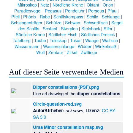
Mikroskop
|
Netz
|
Nördliche Krone
|
Oktant
|
Orion
|
Paradiesvogel
|
Pegasus
|
Pendeluhr
|
Perseus
|
Pfau
|
Pfeil
|
Phönix
|
Rabe
|
Schiffskompass
|
Schild
|
Schlange
|
Schlangenträger
|
Schütze
|
Schwan
|
Schwertfisch
|
Segel
des Schiffs
|
Sextant
|
Skorpion
|
Steinbock
|
Stier
|
Südliche Krone
|
Südlicher Fisch
|
Südliches Dreieck
|
Tafelberg
|
Taube
|
Teleskop
|
Tukan
|
Waage
|
Walfisch
|
Wassermann
|
Wasserschlange
|
Widder
|
Winkelmaß
|
Wolf
|
Zentaur
|
Zirkel
|
Zwillinge
Auf dieser Seite verwendete Medien
Dipper constellations (PSF).png
Line art drawing of the
dipper constellations
.
Circle-question-red.svg
Autor/Urheber:
unknown
,
Lizenz:
CC BY-
SA 3.0
Ursa Minor constellation map.svg