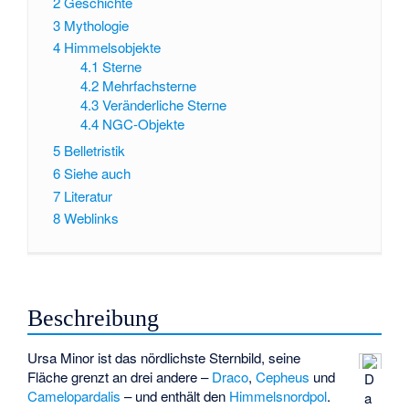
2
Geschichte
3
Mythologie
4
Himmelsobjekte
4.1
Sterne
4.2
Mehrfachsterne
4.3
Veränderliche Sterne
4.4
NGC-Objekte
5
Belletristik
6
Siehe auch
7
Literatur
8
Weblinks
Beschreibung
Ursa Minor ist das nördlichste Sternbild, seine
Fläche grenzt an drei andere –
Draco
,
Cepheus
und
D
Camelopardalis
– und enthält den
Himmelsnordpol
.
a