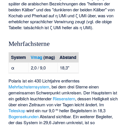
später die arabischen Bezeichnungen des "helleren der
beiden Kälber" und des "dunkleren der beiden Kälber" von
Kochab und Pherkad auf η UMi und ζ UMi über, was von
erheblicher sprachlicher Verwirrung zeugt (vgl. die obige
Tabelle: tatsächlich ist ζ UMi heller als η UMi).
Mehrfachsterne
System
Vmag
(mag)
Abstand
α
2,0 / 9,0
18,3"
Polaris ist ein 430 Lichtjahre entferntes
Mehrfachsternsystem
, bei dem drei Sterne einen
gemeinsamen Schwerpunkt umkreisen. Der Hauptstern ist
ein gelblich leuchtender
Riesenstern
, dessen Helligkeit sich
über einen Zeitraum von vier Tagen leicht ändert. Im
m
Teleskop
wird ein nur 9,0
heller Begleitstern in 18,3
Bogensekunden
Abstand sichtbar. Ein weiterer Begleiter,
der das System in 29,6 Jahren umkreist, ist so