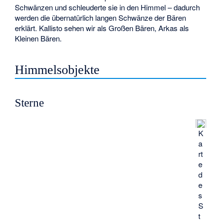
Schwänzen und schleuderte sie in den Himmel – dadurch
werden die übernatürlich langen Schwänze der Bären
erklärt. Kallisto sehen wir als Großen Bären, Arkas als
Kleinen Bären.
Himmelsobjekte
Sterne
K
a
rt
e
d
e
s
S
t