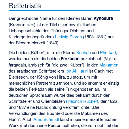
Belletristik
Der griechische Name für den Kleinen Bären
Kynosura
(Κυνόσουρα) ist der Titel einer novellistischen
Liebesgeschichte des Thüringer Dichters und
Kindergartenbegründers
Ludwig Storch
(1803–1881) aus
der Biedermeierzeit (1840).
Die beiden „Kälber“, d. h. die Sterne
Kochab
und
Pherkad
,
werden auch als die beiden
Ferkadan
bezeichnet. (Vgl.: al-
farqadain, arabisch für "die zwei Kälber"). In den
Makamen
des arabischen Schriftstellers
Ibn Al-Hariri
ist Gadhimet
Elebresch, der König von Hira, zu stolz, um mit
menschlichen Partnern zu trinken, und so erkennt er einzig
die beiden Ferkadan als seine Trinkgenossen an. Im
deutschen Sprachraum wurde dies bekannt durch den
Schriftsteller und Orientalisten
Friedrich Rückert
, der 1826
und 1837 eine Nachdichtung veröffentlichte: „Die
Verwandlungen des Ebu Seid oder die Makamen des
Hariri“. Auch
Arno Schmidt
lässt in seinem erzählerischen
Werk mehrfach eine Person auftreten, die nur noch mit den