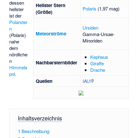
dessen
Hellster Stern
Polaris
(1,97 mag)
hellster
(Größe)
ist der
Polarster
Ursiden
n
Meteorströme
Gamma-Ursae-
(
Polaris
)
Minoriden
nahe
dem
nördliche
Kepheus
n
Nachbarsternbilder
Giraffe
Himmels
Drache
pol
.
Quellen
IAU
Inhaltsverzeichnis
1
Beschreibung