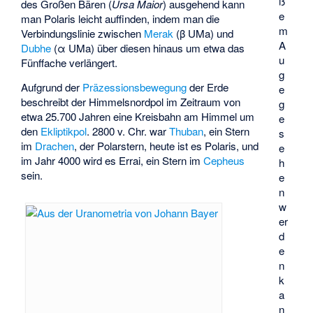
ß
des Großen Bären (
Ursa Maior
) ausgehend kann
e
man Polaris leicht auffinden, indem man die
m
Verbindungslinie zwischen
Merak
(β UMa) und
A
Dubhe
(α UMa) über diesen hinaus um etwa das
u
Fünffache verlängert.
g
Aufgrund der
Präzessionsbewegung
der Erde
e
beschreibt der Himmelsnordpol im Zeitraum von
g
etwa 25.700 Jahren eine Kreisbahn am Himmel um
e
den
Ekliptikpol
. 2800 v. Chr. war
Thuban
, ein Stern
s
im
Drachen
, der Polarstern, heute ist es Polaris, und
e
im Jahr 4000 wird es
Errai
, ein Stern im
Cepheus
h
sein.
e
n
w
er
d
e
n
k
a
n