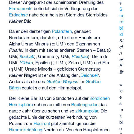
Dieser Angelpunkt der scheinbaren Drehung des
s
Firmaments
befindet sich in Verlängerung der
S
Erdachse
nahe dem hellsten Stern des Sternbildes
te
Kleiner Bär.
rn
bi
Da er den derzeitigen
Polarstern
, genauer:
ld
Nordpolarstern, darstellt, erhielt der Hauptstern
Kl
Alpha Ursae Minoris (α UMi) den Eigennamen
ei
Polaris.
In dem mit sechs anderen Sternen – Beta (β
n
UMi,
Kochab
), Gamma (γ UMi,
Pherkad
), Delta (δ
er
UMi,
Yildun
), Epsilon (ε UMi), Zeta (ζ UMi) und Eta
B
(η UMi) Ursae Minoris – gebildeten Sternenzug
är
Kleiner Wagen
ist er der Anfang der „
Deichsel
“.
,
Anders als die des
Großen Wagens
im
Großen
w
Bären
deutet sie auf den Himmelspol.
ie
e
Der Kleine Bär ist von Standorten auf der
nördlichen
s
Hemisphäre
schon ab mittleren
Breitengraden
das
m
ganze Jahr über zu sehen und so
zirkumpolar
. Die
it
gedachte Linie der kürzesten Verbindung von
bl
Polaris zum
Horizont
gibt ziemlich genau die
o
Himmelsrichtung
Norden an. Von den Hauptsternen