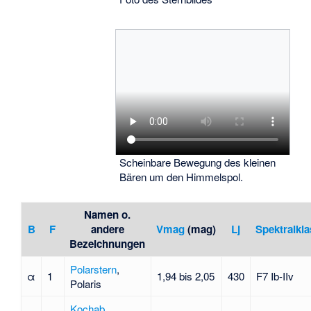
Scheinbare Bewegung des kleinen
Bären um den Himmelspol.
Namen o.
B
F
andere
Vmag
(mag)
Lj
Spektralkl
Bezeichnungen
Polarstern
,
α
1
1,94 bis 2,05
430
F7 Ib-IIv
Polaris
Kochab
,