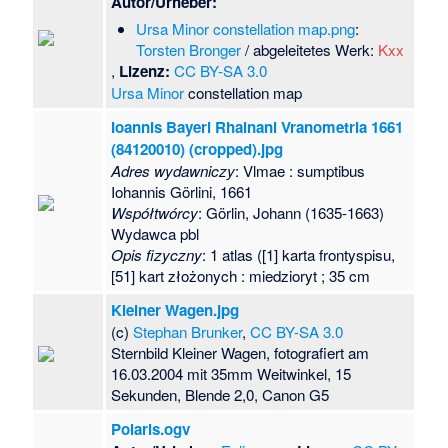
Autor/Urheber:
Ursa Minor constellation map.png
:
Torsten Bronger
/ abgeleitetes Werk:
Kxx
,
Lizenz:
CC BY-SA 3.0
Ursa Minor
constellation map
Ioannis Bayeri Rhainani Vranometria 1661
(84120010) (cropped).jpg
Adres wydawniczy
: Vlmae : sumptibus
Iohannis Görlini, 1661
Współtwórcy
: Görlin, Johann (1635-1663)
Wydawca pbl
Opis fizyczny
: 1 atlas ([1] karta frontyspisu,
[51] kart złożonych : miedzioryt ; 35 cm
Kleiner Wagen.jpg
(c)
Stephan Brunker
,
CC BY-SA 3.0
Sternbild Kleiner Wagen, fotografiert am
16.03.2004 mit 35mm Weitwinkel, 15
Sekunden, Blende 2,0, Canon G5
Polaris.ogv