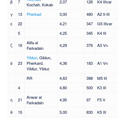
β
7
2,07
126
K4 IIIvar
Kochah, Kokab
γ
13
Pherkad
3,00
480
A2 II-III
ε
22
4,21
347
G5 IIIvar
5
4,25
345
K4 III
Alifa al
ζ
16
4,29
376
A3 Vn
Farkadain
Yildun
, Gildun,
δ
23
Pherkard,
4,36
183
A1 Vn
Vildiur, Yilduz
RR
4,63
398
M5 III
4
4,80
500
K3 III
Anwar al
η
21
4,95
97
F5 V
Farkadain
θ
15
5,00
830
K5 III