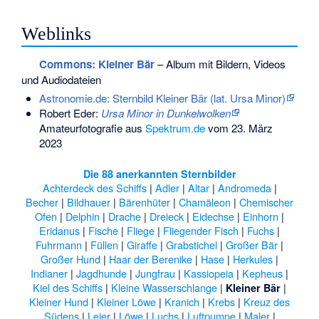
Weblinks
Commons
: Kleiner Bär
– Album mit Bildern, Videos
und Audiodateien
Astronomie.de: Sternbild Kleiner Bär (lat. Ursa Minor)
Robert Eder:
Ursa Minor in Dunkelwolken
Amateurfotografie aus
Spektrum.de
vom 23. März
2023
Die 88 anerkannten Sternbilder
Achterdeck des Schiffs
|
Adler
|
Altar
|
Andromeda
|
Becher
|
Bildhauer
|
Bärenhüter
|
Chamäleon
|
Chemischer
Ofen
|
Delphin
|
Drache
|
Dreieck
|
Eidechse
|
Einhorn
|
Eridanus
|
Fische
|
Fliege
|
Fliegender Fisch
|
Fuchs
|
Fuhrmann
|
Füllen
|
Giraffe
|
Grabstichel
|
Großer Bär
|
Großer Hund
|
Haar der Berenike
|
Hase
|
Herkules
|
Indianer
|
Jagdhunde
|
Jungfrau
|
Kassiopeia
|
Kepheus
|
Kiel des Schiffs
|
Kleine Wasserschlange
|
|
Kleiner Bär
Kleiner Hund
|
Kleiner Löwe
|
Kranich
|
Krebs
|
Kreuz des
Südens
|
Leier
|
Löwe
|
Luchs
|
Luftpumpe
|
Maler
|