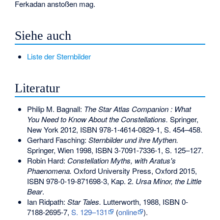
Ferkadan anstoßen mag.
Siehe auch
Liste der Sternbilder
Literatur
Philip M. Bagnall:
The Star Atlas Companion : What
You Need to Know About the Constellations.
Springer,
New York 2012,
ISBN 978-1-4614-0829-1
, S. 454–458.
Gerhard Fasching
:
Sternbilder und ihre Mythen.
Springer, Wien 1998,
ISBN 3-7091-7336-1
, S. 125–127.
Robin Hard:
Constellation Myths, with Aratus's
Phaenomena.
Oxford University Press, Oxford 2015,
ISBN 978-0-19-871698-3
, Kap. 2.
Ursa Minor, the Little
Bear
.
Ian Ridpath:
Star Tales.
Lutterworth, 1988,
ISBN 0-
7188-2695-7
,
S. 129–131
(
online
).