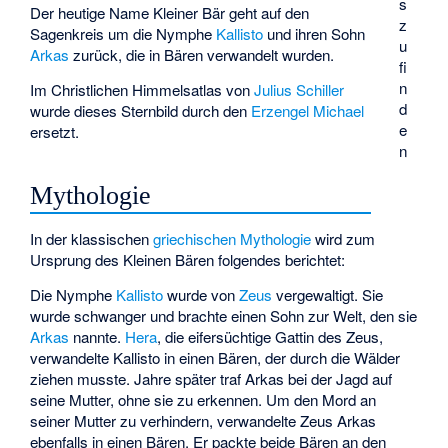
s
Der heutige Name Kleiner Bär geht auf den
z
Sagenkreis um die Nymphe
Kallisto
und ihren Sohn
u
Arkas
zurück, die in Bären verwandelt wurden.
fi
n
Im
Christlichen Himmelsatlas
von
Julius Schiller
d
wurde dieses Sternbild durch den
Erzengel Michael
e
ersetzt.
n
Mythologie
In der klassischen
griechischen Mythologie
wird zum
Ursprung des Kleinen Bären folgendes berichtet:
Die Nymphe
Kallisto
wurde von
Zeus
vergewaltigt. Sie
wurde schwanger und brachte einen Sohn zur Welt, den sie
Arkas
nannte.
Hera
, die eifersüchtige Gattin des Zeus,
verwandelte Kallisto in einen Bären, der durch die Wälder
ziehen musste. Jahre später traf Arkas bei der Jagd auf
seine Mutter, ohne sie zu erkennen. Um den Mord an
seiner Mutter zu verhindern, verwandelte Zeus Arkas
ebenfalls in einen Bären. Er packte beide Bären an den