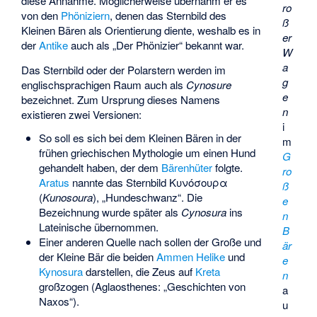
diese Annahme. Möglicherweise übernahm er es
ro
von den
Phöniziern
, denen das Sternbild des
ß
Kleinen Bären als Orientierung diente, weshalb es in
er
der
Antike
auch als „Der Phönizier“ bekannt war.
W
a
Das Sternbild oder der Polarstern werden im
g
englischsprachigen Raum auch als
Cynosure
e
bezeichnet. Zum Ursprung dieses Namens
n
existieren zwei Versionen:
i
So soll es sich bei dem Kleinen Bären in der
m
frühen griechischen Mythologie um einen Hund
G
gehandelt haben, der dem
Bärenhüter
folgte.
ro
Aratus
nannte das Sternbild Κυνόσουρα
ß
(
Kunosoura
), „Hundeschwanz“. Die
e
Bezeichnung wurde später als
Cynosura
ins
n
Lateinische übernommen.
B
Einer anderen Quelle nach sollen der Große und
är
der Kleine Bär die beiden
Ammen
Helike
und
e
Kynosura
darstellen, die Zeus auf
Kreta
n
großzogen (Aglaosthenes: „Geschichten von
a
Naxos“).
u