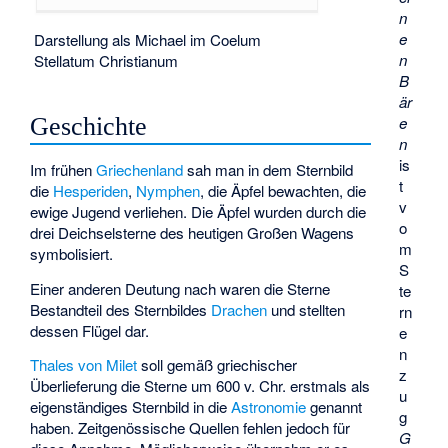
n
e
Darstellung als Michael im Coelum
n
Stellatum Christianum
B
är
e
Geschichte
n
is
Im frühen
Griechenland
sah man in dem Sternbild
t
die
Hesperiden
,
Nymphen
, die Äpfel bewachten, die
v
ewige Jugend verliehen. Die Äpfel wurden durch die
o
drei Deichselsterne des heutigen Großen Wagens
m
symbolisiert.
S
Einer anderen Deutung nach waren die Sterne
te
Bestandteil des Sternbildes
Drachen
und stellten
rn
dessen Flügel dar.
e
n
Thales von Milet
soll gemäß griechischer
z
Überlieferung die Sterne um 600 v. Chr. erstmals als
u
eigenständiges Sternbild in die
Astronomie
genannt
g
haben. Zeitgenössische Quellen fehlen jedoch für
G