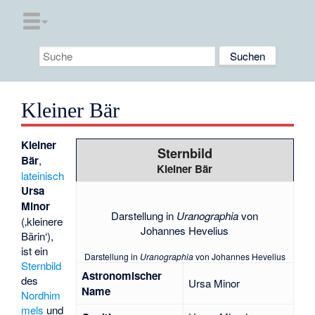
Kleiner Bär
Kleiner
Sternbild
Bär
,
Kleiner Bär
lateinisch
Ursa
Minor
Darstellung in
Uranographia
von
(‚kleinere
Johannes Hevelius
Bärin‘),
ist ein
Darstellung in
Uranographia
von Johannes Hevelius
Sternbild
Astronomischer
des
Ursa Minor
Name
Nordhim
mels
und