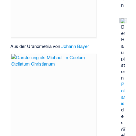
n
D
er
H
a
Aus der Uranometria von
Johann Bayer
u
pt
st
er
n
P
ol
ar
is
d
e
s
Kl
ei