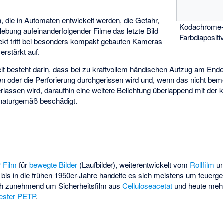
 die in Automaten entwickelt werden, die Gefahr,
Kodachrome-I
ebung aufeinanderfolgender Filme das letzte Bild
Farbdiapositi
fekt tritt bei besonders kompakt gebauten Kameras
erstärkt auf.
it besteht darin, dass bei zu kraftvollem händischen Aufzug am Ende
n oder die Perforierung durchgerissen wird und, wenn das nicht bem
erlassen wird, daraufhin eine weitere Belichtung überlappend mit der k
e naturgemäß beschädigt.
r Film
für
bewegte Bilder
(Laufbilder), weiterentwickelt vom
Rollfilm
un
is in die frühen 1950er-Jahre handelte es sich meistens um feuerge
ch zunehmend um Sicherheitsfilm aus
Celluloseacetat
und heute meh
ester
PETP
.