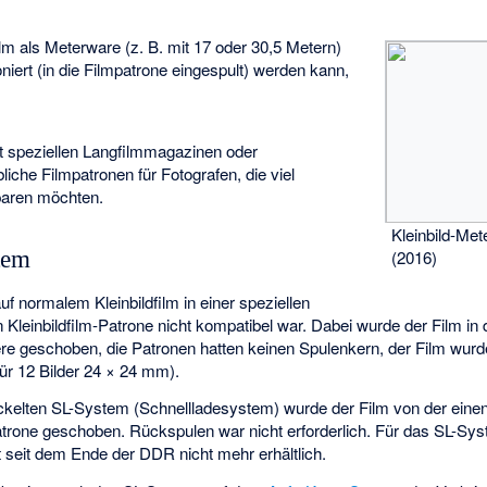
ilm als
Meterware
(z. B. mit 17 oder 30,5 Metern)
ioniert (in die Filmpatrone eingespult) werden kann,
t speziellen Langfilmmagazinen oder
liche Filmpatronen für Fotografen, die viel
paren möchten.
Kleinbild-Me
(2016)
tem
f normalem Kleinbildfilm in einer speziellen
en Kleinbildfilm-Patrone nicht kompatibel war. Dabei wurde der Film i
ere geschoben, die Patronen hatten keinen Spulenkern, der Film wurd
für 12 Bilder 24 × 24 mm).
ckelten
SL-System
(Schnellladesystem) wurde der Film von der einen
atrone geschoben. Rückspulen war nicht erforderlich. Für das SL-Sys
seit dem Ende der DDR nicht mehr erhältlich.