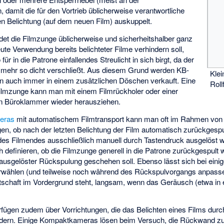
 damit die für den Vortrieb üblicherweise verantwortliche
en Belichtung (auf dem neuen Film) auskuppelt.
t die Filmzunge üblicherweise und sicherheitshalber ganz
ute Verwendung bereits belichteter Filme verhindern soll,
ür in die Patrone einfallendes Streulicht in sich birgt, da der
 mehr so dicht verschließt. Aus diesem Grund werden KB-
Klei
ern auch immer in einem zusätzlichen Döschen verkauft. Eine
Roll
ilmzunge kann man mit einem Filmrückholer oder einer
 Büroklammer wieder herausziehen.
meras
mit automatischem Filmtransport kann man oft im Rahmen von 
gen, ob nach der letzten Belichtung der Film automatisch zurückgesp
des Filmendes ausschließlich manuell durch Tastendruck ausgelöst w
definieren, ob die Filmzunge generell in die Patrone zurückgespult w
l ausgelöster Rückspulung geschehen soll. Ebenso lässt sich bei ein
wählen (und teilweise noch während des Rückspulvorgangs anpassen
schaft im Vordergrund steht, langsam, wenn das Geräusch (etwa in e
ügen zudem über Vorrichtungen, die das Belichten eines Films durc
dern. Einige Kompaktkameras lösen beim Versuch, die Rückwand zu 