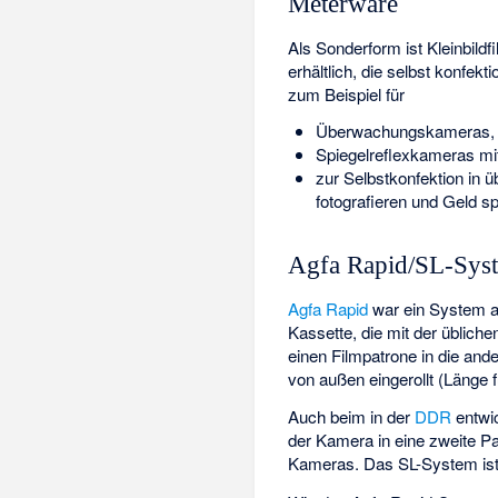
Meterware
Als Sonderform ist Kleinbildf
erhältlich, die selbst konfekt
zum Beispiel für
Überwachungskameras,
Spiegelreflexkameras mi
zur Selbstkonfektion in üb
fotografieren und Geld s
Agfa Rapid/SL-Sys
Agfa Rapid
war ein System au
Kassette, die mit der üblich
einen Filmpatrone in die and
von außen eingerollt (Länge 
Auch beim in der
DDR
entwi
der Kamera in eine zweite P
Kameras. Das SL-System ist 