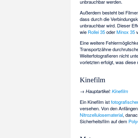
unbrauchbar werden.
Außerdem besteht bei Filmen,
dass durch die Verbindungskl
unbrauchbar wird. Dieser Ef
wie
Rollei 35
oder
Minox 35
v
Eine weitere Fehlermöglichke
Transportzähne durchrutsche
Weiterfotografieren nicht unt
vorletzten erfolgt, was dies
Kinefilm
→
Hauptartikel
:
Kinefilm
Ein Kinefilm ist
fotografische
versehen. Von den Anfängen b
Nitrozellulosematerial
, dana
Sicherheitsfilm auf dem
Poly