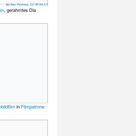
(c)
Sam Fentress
,
CC BY-SA 2.0
lm
, gerahmtes Dia
nbildfilm
in
Filmpatrone