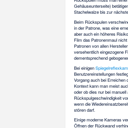
Gehäuseunterseite) betätigen,
Stachelwalze bis zur nächst
Beim Rückspulen verschwinde
in der Patrone, was eine erne
aber auch ein höheres Risiko f
Film das Patronenmaul nicht
Patronen von allen Herstell
versehentlich eingezogene F
dementsprechend gebogenen
Bei einigen
Spiegelreflexka
Benutzereinstellungen festle
Vorgang auch bei Erreichen 
Kontext kann man meist auch 
oder ob dies nur bei manuel
Rückspulgeschwindigkeit vor
wenn die Wiedereinsatzbereit
stören darf.
Einige moderne Kameras verf
Öffnen der Rückwand verhin