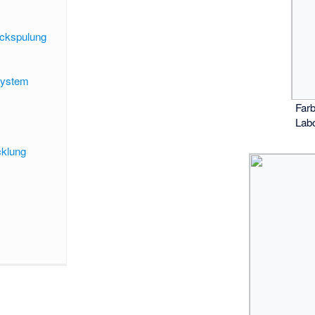
ückspulung
System
Farb
Lab
cklung