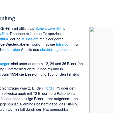
pulung
KB-Film erhältlich als
Schwarzweißfilm
,
vfilm
. Daneben existieren für spezielle
htfilm
, der bei
Kunstlicht
mit niedrigerer
htige Wiedergabe ermöglicht, sowie
Infrarotfilm
für
 die
infraroten
Anteile des
elektromagnetischen
rungen
sind unter anderem 12, 24 und 36 Bilder (ca.
ung (unterschiedlich zu Kinofilm) und in
 Jahr 1934 die Bezeichnung 135 für den Filmtyp
hichtträger (wie z. B. den
Ilford
HP5 oder den
zeitweise auch mit 72 Bildern pro Patrone zu
 können jedoch einige Bilder mehr aufgenommen
egeben ist, allerdings besteht dabei das Risiko,
ch Lichteinfall durch den Patronenschlitz