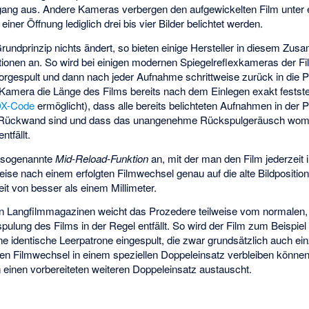
ang aus. Andere Kameras verbergen den aufgewickelten Film unter e
einer Öffnung lediglich drei bis vier Bilder belichtet werden.
undprinzip nichts ändert, so bieten einige Hersteller in diesem Z
onen an. So wird bei einigen modernen Spiegelreflexkameras der Fi
 vorgespult und dann nach jeder Aufnahme schrittweise zurück in die
ie Kamera die Länge des Films bereits nach dem Einlegen exakt festste
X-Code
ermöglicht), dass alle bereits belichteten Aufnahmen in der P
r Rückwand sind und dass das unangenehme Rückspulgeräusch womö
tfällt.
e sogenannte
Mid-Reload-Funktion
an, mit der man den Film jederzeit 
ise nach einem erfolgten Filmwechsel genau auf die alte Bildpositio
eit von besser als einem Millimeter.
 Langfilmmagazinen weicht das Prozedere teilweise vom normalen, 
ulung des Films in der Regel entfällt. So wird der Film zum Beispiel 
ine identische Leerpatrone eingespult, die zwar grundsätzlich auch e
eren Filmwechsel in einem speziellen Doppeleinsatz verbleiben könn
 einen vorbereiteten weiteren Doppeleinsatz austauscht.