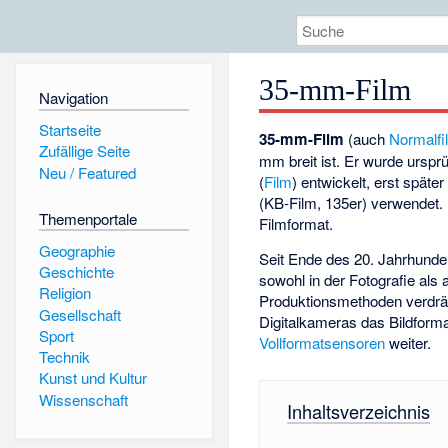
35-mm-Film
Navigation
Startseite
35-mm-Film
(auch
Normalfi
Zufällige Seite
mm breit ist. Er wurde urspr
Neu / Featured
(
Film
) entwickelt, erst späte
(KB-Film, 135er) verwendet.
Themenportale
Filmformat.
Geographie
Seit Ende des 20. Jahrhunde
Geschichte
sowohl in der Fotografie als 
Religion
Produktionsmethoden verdräng
Gesellschaft
Digitalkameras das Bildfor
Sport
Vollformatsensoren
weiter.
Technik
Kunst und Kultur
Wissenschaft
Inhaltsverzeichnis