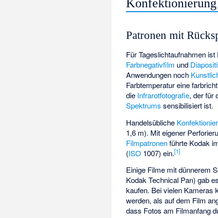
Konfektionierung
Patronen mit Rücks
Für Tageslichtaufnahmen ist 
Farbnegativfilm
und
Diapositi
Anwendungen noch
Kunstlic
Farbtemperatur eine farbric
die
Infrarotfotografie
, der für
Spektrums
sensibilisiert ist.
Handelsübliche
Konfektionie
1,6 m). Mit eigener Perforier
Filmpatronen
führte Kodak im
[
1
]
(
ISO
1007) ein.
Einige Filme mit dünnerem Sc
Kodak Technical Pan) gab es 
kaufen. Bei vielen Kameras
werden, als auf dem Film ang
dass Fotos am Filmanfang dur