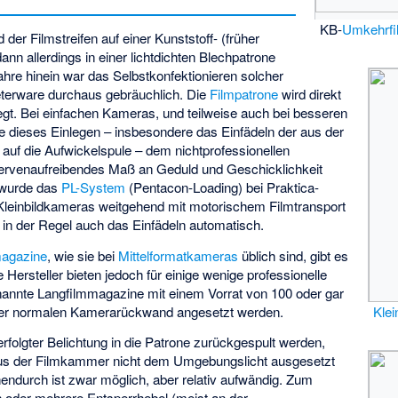
KB-
Umkehrfi
 der Filmstreifen auf einer Kunststoff- (früher
dann allerdings in einer lichtdichten Blechpatrone
Jahre hinein war das Selbstkonfektionieren solcher
erware durchaus gebräuchlich. Die
Filmpatrone
wird direkt
legt. Bei einfachen Kameras, und teilweise auch bei besseren
te dieses Einlegen – insbesondere das Einfädeln der aus der
auf die Aufwickelspule – dem nichtprofessionellen
nervenaufreibendes Maß an Geduld und Geschicklichkeit
 wurde das
PL-System
(Pentacon-Loading) bei Praktica-
 Kleinbildkameras weitgehend mit motorischem Filmtransport
e in der Regel auch das Einfädeln automatisch.
agazine
, wie sie bei
Mittelformatkameras
üblich sind, gibt es
 Hersteller bieten jedoch für einige wenige professionelle
annte Langfilmmagazine mit einem Vorrat von 100 oder gar
e der normalen Kamerarückwand angesetzt werden.
Klei
rfolgter Belichtung in die Patrone zurückgespult werden,
aus der Filmkammer nicht dem Umgebungslicht ausgesetzt
endurch ist zwar möglich, aber relativ aufwändig. Zum
oder mehrere Entsperrhebel (meist an der