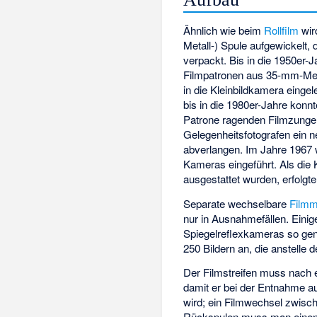
Ähnlich wie beim
Rollfilm
wird
Metall-) Spule aufgewickelt, 
verpackt. Bis in die 1950er-
Filmpatronen aus 35-mm-Met
in die Kleinbildkamera einge
bis in die 1980er-Jahre konn
Patrone ragenden
Filmzunge
Gelegenheitsfotografen ein 
abverlangen. Im Jahre 1967
Kameras eingeführt. Als die
ausgestattet wurden, erfolgt
Separate wechselbare
Filmm
nur in Ausnahmefällen. Einige
Spiegelreflexkameras so gen
250 Bildern an, die anstell
Der Filmstreifen muss nach e
damit er bei der Entnahme 
wird; ein Filmwechsel zwisch
Rückspulen muss man einen 