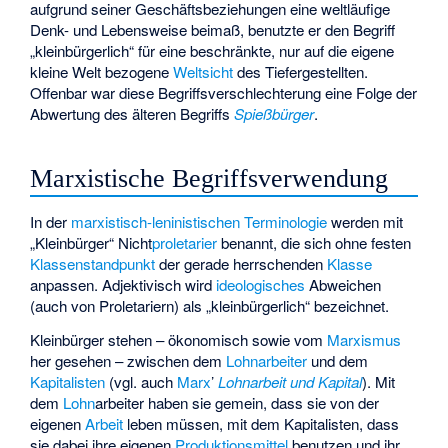
aufgrund seiner Geschäftsbeziehungen eine weltläufige
Denk- und Lebensweise beimaß, benutzte er den Begriff
„kleinbürgerlich“ für eine beschränkte, nur auf die eigene
kleine Welt bezogene
Weltsicht
des Tiefergestellten.
Offenbar war diese Begriffsverschlechterung eine Folge der
Abwertung des älteren Begriffs
Spießbürger
.
Marxistische Begriffsverwendung
In der
marxistisch-leninistischen
Terminologie
werden mit
„Kleinbürger“ Nicht
proletarier
benannt, die sich ohne festen
Klassenstandpunkt
der gerade herrschenden
Klasse
anpassen. Adjektivisch wird
ideologisches
Abweichen
(auch von Proletariern) als „kleinbürgerlich“ bezeichnet.
Kleinbürger stehen – ökonomisch sowie vom
Marxismus
her gesehen – zwischen dem
Lohnarbeiter
und dem
Kapitalisten
(vgl. auch
Marx
’
Lohnarbeit und Kapital
). Mit
dem
Lohn
arbeiter haben sie gemein, dass sie von der
eigenen
Arbeit
leben müssen, mit dem Kapitalisten, dass
sie dabei ihre eigenen
Produktionsmittel
benutzen und ihr