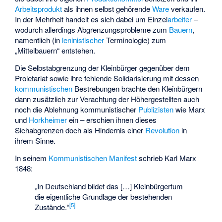
Arbeitsprodukt
als ihnen selbst gehörende
Ware
verkaufen.
In der Mehrheit handelt es sich dabei um Einzel
arbeiter
–
wodurch allerdings Abgrenzungsprobleme zum
Bauern
,
namentlich (in
leninistischer
Terminologie) zum
„Mittelbauern“ entstehen.
Die Selbstabgrenzung der Kleinbürger gegenüber dem
Proletariat sowie ihre fehlende Solidarisierung mit dessen
kommunistischen
Bestrebungen brachte den Kleinbürgern
dann zusätzlich zur Verachtung der Höhergestellten auch
noch die Ablehnung kommunistischer
Publizisten
wie Marx
und
Horkheimer
ein – erschien ihnen dieses
Sichabgrenzen doch als Hindernis einer
Revolution
in
ihrem Sinne.
In seinem
Kommunistischen Manifest
schrieb Karl Marx
1848:
„In Deutschland bildet das […] Kleinbürgertum
die eigentliche Grundlage der bestehenden
[
5
]
Zustände.“