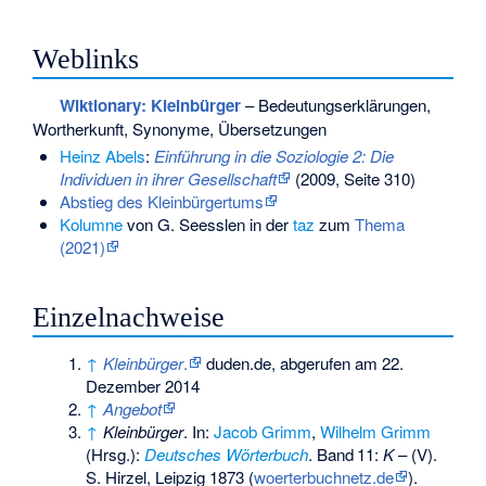
Weblinks
Wiktionary: Kleinbürger
– Bedeutungserklärungen,
Wortherkunft, Synonyme, Übersetzungen
Heinz Abels
:
Einführung in die Soziologie 2: Die
Individuen in ihrer Gesellschaft
(2009, Seite 310)
Abstieg des Kleinbürgertums
Kolumne
von G. Seesslen in der
taz
zum
Thema
(2021)
Einzelnachweise
↑
Kleinbürger
.
duden.de, abgerufen am 22.
Dezember 2014
↑
Angebot
↑
Kleinbürger
. In:
Jacob Grimm
,
Wilhelm Grimm
(Hrsg.):
Deutsches Wörterbuch
.
Band
11
:
K
– (V).
S. Hirzel, Leipzig 1873 (
woerterbuchnetz.de
).