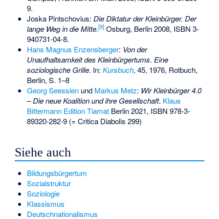
9
.
Joska Pintschovius:
Die Diktatur der Kleinbürger. Der
[
9
]
lange Weg in die Mitte.
Osburg, Berlin 2008,
ISBN 3-
940731-04-8
.
Hans Magnus Enzensberger
:
Von der
Unaufhaltsamkeit des Kleinbürgertums. Eine
soziologische Grille
. In:
Kursbuch
, 45, 1976, Rotbuch,
Berlin, S. 1–8
Georg Seesslen
und
Markus Metz
:
Wir Kleinbürger 4.0
–
Die neue Koalition und ihre Gesellschaft
.
Klaus
Bittermann
Edition Tiamat
Berlin 2021,
ISBN 978-3-
89320-282-9
(=
Critica Diabolis
299)
Siehe auch
Bildungsbürgertum
Sozialstruktur
Soziologie
Klassismus
Deutschnationalismus