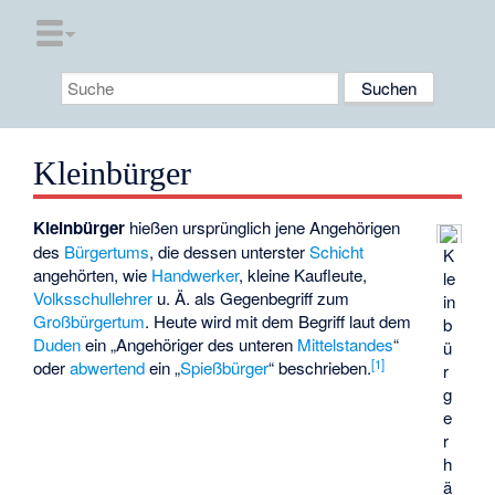
Kleinbürger
Kleinbürger
hießen ursprünglich jene Angehörigen
des
Bürgertums
, die dessen unterster
Schicht
K
angehörten, wie
Handwerker
, kleine Kaufleute,
le
Volksschullehrer
u. Ä. als Gegenbegriff zum
in
Großbürgertum
. Heute wird mit dem Begriff laut dem
b
Duden
ein „Angehöriger des unteren
Mittelstandes
“
ü
[
1
]
oder
abwertend
ein „
Spießbürger
“ beschrieben.
r
g
e
r
h
ä