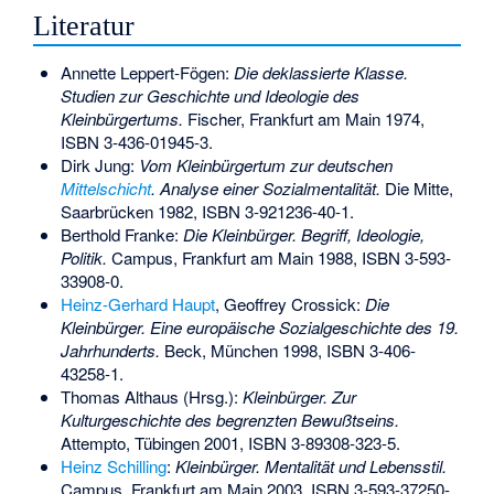
Literatur
Annette Leppert-Fögen:
Die deklassierte Klasse.
Studien zur Geschichte und Ideologie des
Kleinbürgertums.
Fischer, Frankfurt am Main 1974,
ISBN 3-436-01945-3
.
Dirk Jung:
Vom Kleinbürgertum zur deutschen
Mittelschicht
. Analyse einer Sozialmentalität.
Die Mitte,
Saarbrücken 1982,
ISBN 3-921236-40-1
.
Berthold Franke:
Die Kleinbürger. Begriff, Ideologie,
Politik.
Campus, Frankfurt am Main 1988,
ISBN 3-593-
33908-0
.
Heinz-Gerhard Haupt
, Geoffrey Crossick:
Die
Kleinbürger. Eine europäische Sozialgeschichte des 19.
Jahrhunderts.
Beck, München 1998,
ISBN 3-406-
43258-1
.
Thomas Althaus (Hrsg.):
Kleinbürger. Zur
Kulturgeschichte des begrenzten Bewußtseins.
Attempto, Tübingen 2001,
ISBN 3-89308-323-5
.
Heinz Schilling
:
Kleinbürger. Mentalität und Lebensstil.
Campus, Frankfurt am Main 2003,
ISBN 3-593-37250-