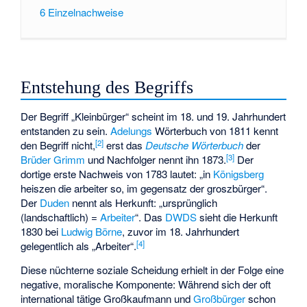
6
Einzelnachweise
Entstehung des Begriffs
Der Begriff „Kleinbürger“ scheint im 18. und 19. Jahrhundert
entstanden zu sein.
Adelungs
Wörterbuch von 1811 kennt
[
2
]
den Begriff nicht,
erst das
Deutsche Wörterbuch
der
[
3
]
Brüder Grimm
und Nachfolger nennt ihn 1873.
Der
dortige erste Nachweis von 1783 lautet: „in
Königsberg
heiszen die arbeiter so, im gegensatz der groszbürger“.
Der
Duden
nennt als Herkunft: „ursprünglich
(landschaftlich) =
Arbeiter
“. Das
DWDS
sieht die Herkunft
1830 bei
Ludwig Börne
, zuvor im 18. Jahrhundert
[
4
]
gelegentlich als „Arbeiter“.
Diese nüchterne soziale Scheidung erhielt in der Folge eine
negative, moralische Komponente: Während sich der oft
international tätige Großkaufmann und
Großbürger
schon