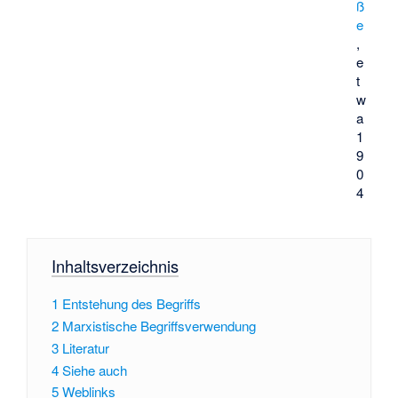
ß
e
,
e
t
w
a
1
9
0
4
Inhaltsverzeichnis
1
Entstehung des Begriffs
2
Marxistische Begriffsverwendung
3
Literatur
4
Siehe auch
5
Weblinks