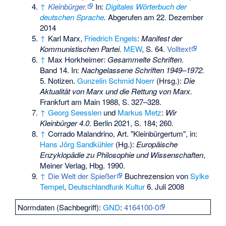
↑
Kleinbürger.
In:
Digitales Wörterbuch der
deutschen Sprache
.
Abgerufen am 22. Dezember
2014
↑
Karl Marx,
Friedrich Engels
:
Manifest der
Kommunistischen Partei.
MEW
, S. 64.
Volltext
↑
Max Horkheimer:
Gesammelte Schriften.
Band 14. In:
Nachgelassene Schriften 1949–1972.
5. Notizen.
Gunzelin Schmid Noerr
(Hrsg.):
Die
Aktualität von Marx und die Rettung von Marx.
Frankfurt am Main 1988, S. 327–328.
↑
Georg Seesslen
und
Markus Metz
:
Wir
Kleinbürger 4.0
. Berlin 2021, S. 184; 260.
↑
Corrado Malandrino, Art. "Kleinbürgertum", in:
Hans Jörg Sandkühler
(Hg.):
Europäische
Enzyklopädie zu Philosophie und Wissenschaften
,
Meiner Verlag
, Hbg. 1990.
↑
Die Welt der Spießer
Buchrezension von
Sylke
Tempel
,
Deutschlandfunk Kultur
6. Juli 2008
Normdaten (Sachbegriff):
GND
:
4164100-0