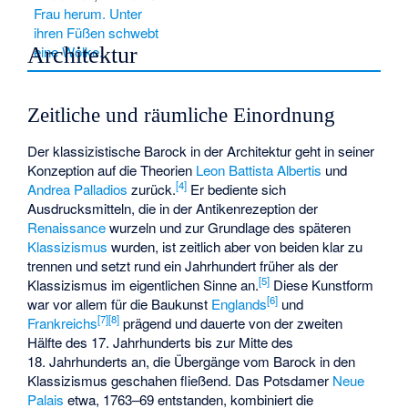
Architektur
Zeitliche und räumliche Einordnung
Der klassizistische Barock in der Architektur geht in seiner
Konzeption auf die Theorien
Leon Battista Albertis
und
[
4
]
Andrea Palladios
zurück.
Er bediente sich
Ausdrucksmitteln, die in der
Antikenrezeption
der
Renaissance
wurzeln und zur Grundlage des späteren
Klassizismus
wurden, ist zeitlich aber von beiden klar zu
trennen und setzt rund ein Jahrhundert früher als der
[
5
]
Klassizismus im eigentlichen Sinne an.
Diese Kunstform
[
6
]
war vor allem für die Baukunst
Englands
und
[
7
]
[
8
]
Frankreichs
prägend und dauerte von der zweiten
Hälfte des 17. Jahrhunderts bis zur Mitte des
18. Jahrhunderts an, die Übergänge vom Barock in den
Klassizismus geschahen fließend. Das Potsdamer
Neue
Palais
etwa, 1763–69 entstanden, kombiniert die