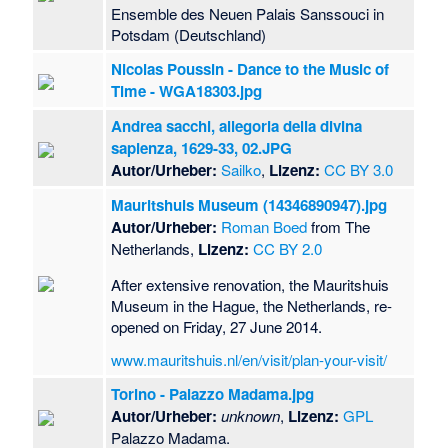
Ensemble des Neuen Palais Sanssouci in
Potsdam (Deutschland)
Nicolas Poussin - Dance to the Music of
Time - WGA18303.jpg
Andrea sacchi, allegoria della divina
sapienza, 1629-33, 02.JPG
Autor/Urheber:
Sailko
,
Lizenz:
CC BY 3.0
Mauritshuis Museum (14346890947).jpg
Autor/Urheber:
Roman Boed
from The
Netherlands,
Lizenz:
CC BY 2.0
After extensive renovation, the Mauritshuis
Museum in the Hague, the Netherlands, re-
opened on Friday, 27 June 2014.
www.mauritshuis.nl/en/visit/plan-your-visit/
Torino - Palazzo Madama.jpg
Autor/Urheber:
unknown
,
Lizenz:
GPL
Palazzo Madama.