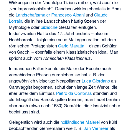
Wirkungen in der Nachfolge Tizians mit ein, wird aber nie
„vor-impressionistisch“. Daneben wirkten ebenfalls in Rom
die
Landschaftsmaler
Francesco Albani
und
Claude
Lorrain
, die in ihre Landschaften häufig Szenen der
Mythologie
oder
biblische
Gestalten einfügten.
In der zweiten Hälfte des 17. Jahrhunderts – also im
Hochbarock – folgte eine neue Malergeneration mit dem
römischen Protagonisten
Carlo Maratta
– einem Schüler
von Sacchi – ebenfalls einem klassizistischen Ideal. Man
spricht auch vom
römischen Klassizismus
.
In manchen Fällen konnte ein Maler der Epoche auch
verschiedene Phasen durchleben, so hat z. B. der
ungewöhnlich vielseitige Neapolitaner
Luca Giordano
als
Caravaggist begonnen, schuf dann lange Zeit Werke, die
eher unter dem Einfluss
Pietro da Cortonas
standen und
als Inbegriff des Barock gelten können, man findet bei ihm
aber auch (etwa nach 1680) Gemälde, die klassizistischer
beeinflusst sind.
Gelegentlich wird auch die
holländische Malerei
von kühl
beobachtenden Genremalern wie z. B.
Jan Vermeer
als