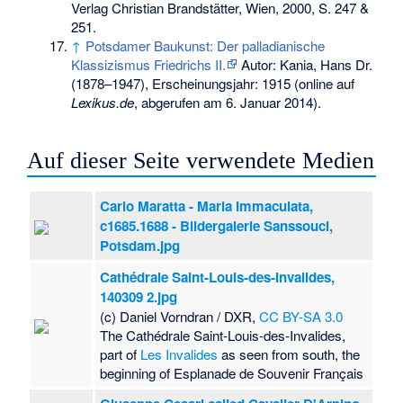
Verlag Christian Brandstätter, Wien, 2000, S. 247 &
251.
↑
Potsdamer Baukunst: Der palladianische
Klassizismus Friedrichs II.
Autor: Kania, Hans Dr.
(1878–1947), Erscheinungsjahr: 1915 (online auf
Lexikus.de
, abgerufen am 6. Januar 2014).
Auf dieser Seite verwendete Medien
Carlo Maratta - Maria Immaculata,
c1685.1688 - Bildergalerie Sanssouci,
Potsdam.jpg
Cathédrale Saint-Louis-des-Invalides,
140309 2.jpg
(c) Daniel Vorndran / DXR,
CC BY-SA 3.0
The Cathédrale Saint-Louis-des-Invalides,
part of
Les Invalides
as seen from south, the
beginning of Esplanade de Souvenir Français