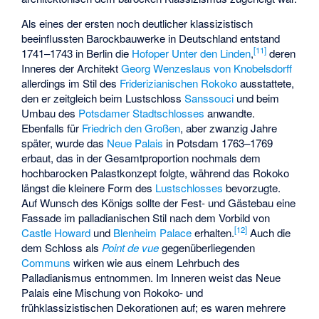
Als eines der ersten noch deutlicher klassizistisch
beeinflussten Barockbauwerke in Deutschland entstand
[
11
]
1741–1743 in Berlin die
Hofoper Unter den Linden
,
deren
Inneres der Architekt
Georg Wenzeslaus von Knobelsdorff
allerdings im Stil des
Friderizianischen Rokoko
ausstattete,
den er zeitgleich beim Lustschloss
Sanssouci
und beim
Umbau des
Potsdamer Stadtschlosses
anwandte.
Ebenfalls für
Friedrich den Großen
, aber zwanzig Jahre
später, wurde das
Neue Palais
in Potsdam 1763–1769
erbaut, das in der Gesamtproportion nochmals dem
hochbarocken Palastkonzept folgte, während das Rokoko
längst die kleinere Form des
Lustschlosses
bevorzugte.
Auf Wunsch des Königs sollte der Fest- und Gästebau eine
Fassade im palladianischen Stil nach dem Vorbild von
[
12
]
Castle Howard
und
Blenheim Palace
erhalten.
Auch die
dem Schloss als
Point de vue
gegenüberliegenden
Communs
wirken wie aus einem Lehrbuch des
Palladianismus entnommen. Im Inneren weist das Neue
Palais eine Mischung von Rokoko- und
frühklassizistischen Dekorationen auf; es waren mehrere