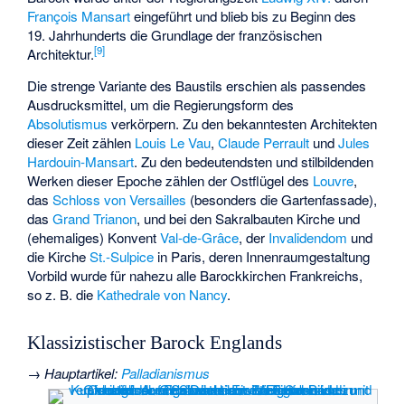
François Mansart
eingeführt und blieb bis zu Beginn des
19. Jahrhunderts die Grundlage der französischen
[
9
]
Architektur.
Die strenge Variante des Baustils erschien als passendes
Ausdrucksmittel, um die Regierungsform des
Absolutismus
verkörpern. Zu den bekanntesten Architekten
dieser Zeit zählen
Louis Le Vau
,
Claude Perrault
und
Jules
Hardouin-Mansart
. Zu den bedeutendsten und stilbildenden
Werken dieser Epoche zählen der Ostflügel des
Louvre
,
das
Schloss von Versailles
(besonders die Gartenfassade),
das
Grand Trianon
, und bei den Sakralbauten Kirche und
(ehemaliges) Konvent
Val-de-Grâce
, der
Invalidendom
und
die Kirche
St.-Sulpice
in Paris, deren Innenraumgestaltung
Vorbild wurde für nahezu alle Barockkirchen Frankreichs,
so z. B. die
Kathedrale von Nancy
.
Klassizistischer Barock Englands
→
Hauptartikel
:
Palladianismus