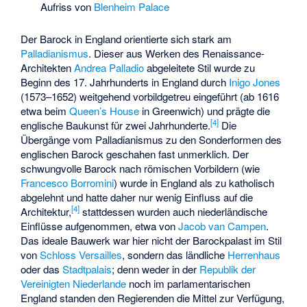
Aufriss von
Blenheim Palace
Der Barock in England orientierte sich stark am
Palladianismus
. Dieser aus Werken des Renaissance-
Architekten
Andrea Palladio
abgeleitete Stil wurde zu
Beginn des 17. Jahrhunderts in England durch
Inigo Jones
(1573–1652) weitgehend vorbildgetreu eingeführt (ab 1616
etwa beim
Queen’s House
in Greenwich) und prägte die
[
4
]
englische Baukunst für zwei Jahrhunderte.
Die
Übergänge vom Palladianismus zu den Sonderformen des
englischen Barock geschahen fast unmerklich. Der
schwungvolle Barock nach römischen Vorbildern (wie
Francesco Borromini
) wurde in England als zu katholisch
abgelehnt und hatte daher nur wenig Einfluss auf die
[
4
]
Architektur,
stattdessen wurden auch niederländische
Einflüsse aufgenommen, etwa von
Jacob van Campen
.
Das ideale Bauwerk war hier nicht der Barockpalast im Stil
von
Schloss Versailles
, sondern das ländliche
Herrenhaus
oder das
Stadtpalais
; denn weder in der
Republik der
Vereinigten Niederlande
noch im parlamentarischen
England standen den Regierenden die Mittel zur Verfügung,