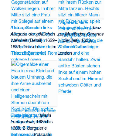
Andrea Sacchi
:
Nicolas Poussin
:
Tanz
Allegorie der göttlichen
zur Musik des Chronos
Weisheit
(Detail), 1629–
(=
die Zeit
). 1638,
1633, Decken
fresko
im
Wallace Collection
,
Palazzo Barberini
,
Rom
London
Carlo Maratta
:
Maria
Immaculata
, 1685 bis
1688, Bildergalerie
Sanssouci
, Potsdam