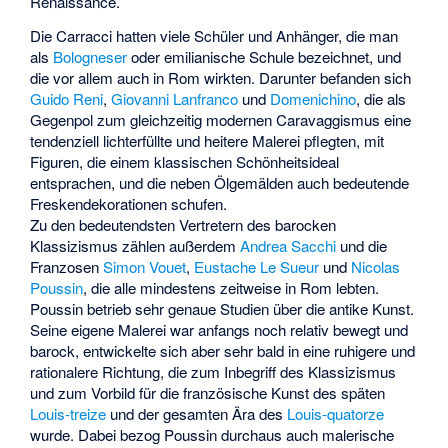
Renaissance.
Die Carracci hatten viele Schüler und Anhänger, die man
als
Bologneser
oder emilianische Schule bezeichnet, und
die vor allem auch in Rom wirkten. Darunter befanden sich
Guido Reni
,
Giovanni Lanfranco
und
Domenichino
, die als
Gegenpol zum gleichzeitig modernen Caravaggismus eine
tendenziell lichterfüllte und heitere Malerei pflegten, mit
Figuren, die einem klassischen Schönheitsideal
entsprachen, und die neben Ölgemälden auch bedeutende
Freskendekorationen schufen.
Zu den bedeutendsten Vertretern des barocken
Klassizismus zählen außerdem
Andrea Sacchi
und die
Franzosen
Simon Vouet
,
Eustache Le Sueur
und
Nicolas
Poussin
, die alle mindestens zeitweise in Rom lebten.
Poussin betrieb sehr genaue Studien über die antike Kunst.
Seine eigene Malerei war anfangs noch relativ bewegt und
barock, entwickelte sich aber sehr bald in eine ruhigere und
rationalere Richtung, die zum Inbegriff des Klassizismus
und zum Vorbild für die französische Kunst des späten
Louis-treize
und der gesamten Ära des
Louis-quatorze
wurde. Dabei bezog Poussin durchaus auch malerische