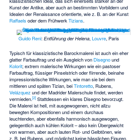
klassizistischen Ideal, das sich einerseits stärker an der
Kunst der Antike, aber auch an bestimmten Vorbildern und
Idealen der Renaissance orientierte, wie z. B. an der Kunst
Raffaels
oder dem Frühwerk
Tizians
.
Guido Reni
:
Entführung der Helena
,
Louvre
, Paris
Typisch für klassizistische Barockmalerei ist auch ein eher
glatter Farbauftrag und ein Ausgleich von
Disegno
und
Kolorit
; extrem malerische Wirkungen wie ein pastoser
Farbauftrag, flüssiger Pinselstrich oder flirrende, beinahe
impressionistische Wirkungen, wie man sie bei dem
mittleren und späten Tizian, bei
Tintoretto
, Rubens,
Velázquez
und der Madrider Malerschule findet, werden
[
2
]
vermieden.
Stattdessen ein klares Disegno bevorzugt.
Die Malerei ist hell, mit ausgewogenen, nicht allzu
bewegten Kompositionen und einem durchaus
leuchtenden, aber ebenfalls harmonisch ausgewogen,
gelegentlich auch kühlen Kolorit – also kein Übergewicht
von warmen, aber auch lauten Rot- und Gelbtönen, wie
z. B. bei Rubens, und möglichst keine hässlichen Figuren,