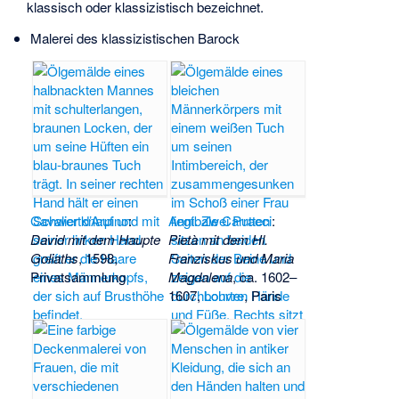
klassisch oder klassizistisch bezeichnet.
Malerei des klassizistischen Barock
Cavalier d’Arpino
:
Annibale Carracci
:
David mit dem Haupte
Pietà mit dem Hl.
Goliaths
, 1598,
Franziskus und Maria
Privatsammlung
Magdalena
, ca. 1602–
1607,
Louvre
, Paris