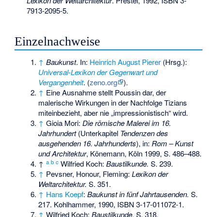
Lexikon der Weltarchitektur
. Prestel, 1992,
ISBN 3-
7913-2095-5
.
Einzelnachweise
↑
Baukunst
. In:
Heinrich August Pierer
(Hrsg.):
Universal-Lexikon der Gegenwart und
Vergangenheit
. (
zeno.org
).
↑
Eine Ausnahme stellt Poussin dar, der
malerische Wirkungen in der Nachfolge Tizians
miteinbezieht, aber nie „impressionistisch“ wird.
↑
Gioia Mori:
Die römische Malerei im 16.
Jahrhundert
(Unterkapitel
Tendenzen des
ausgehenden 16. Jahrhunderts
), in:
Rom – Kunst
und Architektur
, Könemann, Köln 1999, S. 486–488.
a
b
c
↑
Wilfried Koch:
Baustilkunde.
S. 239.
↑
Pevsner, Honour, Fleming:
Lexikon der
Weltarchitektur.
S. 351.
↑
Hans Koepf
:
Baukunst in fünf Jahrtausenden.
S.
217. Kohlhammer, 1990,
ISBN 3-17-011072-1
.
↑
Wilfried Koch:
Baustilkunde.
S. 318.