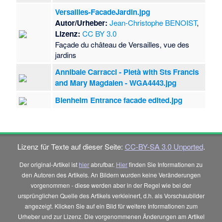
Versailles-FacadeJardin.jpg
Autor/Urheber:
Jean-Christophe BENOIST
,
Lizenz:
CC BY 3.0
Façade du château de Versailles, vue des
jardins
Annibale Carracci - Pietà with Sts Francis
and Mary Magdalen - WGA4443.jpg
Blenheim Entrance facade edited.jpg
Lizenz für Texte auf dieser Seite:
CC-BY-SA 3.0 Unported
.
Der original-Artikel ist
hier
abrufbar.
Hier
finden Sie Informationen zu
den Autoren des Artikels. An Bildern wurden keine Veränderungen
vorgenommen - diese werden aber in der Regel wie bei der
ursprünglichen Quelle des Artikels verkleinert, d.h. als Vorschaubilder
angezeigt. Klicken Sie auf ein Bild für weitere Informationen zum
Urheber und zur Lizenz. Die vorgenommenen Änderungen am Artikel