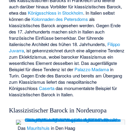
des klassizistischen Barocks in Frankreich und lieferte
auch darüber hinaus Vorbilder für klassizistisches Barock,
etwa das
Königsschloss in Stockholm
. In Italien selbst
können die
Kolonnaden des Petersdoms
als
klassizistisches Barock angesehen werden. Gegen Ende
des 17. Jahrhunderts machen sich in Italien auch
französische Einflüsse bemerkbar. Der führende
italienische Architekt des frühen 18. Jahrhunderts,
Filippo
Juvarra
, ist gekennzeichnet durch eine allgemeine Tendenz
zum Eklektizismus, wobei barocker Klassizismus ein
wesentliches Element desselben ist. Das augenfälligste
Beispiel für diese Tendenz ist der
Palazzo Madama
in
Turin. Gegen Ende des Barocks und bereits am Übergang
zum Klassizismus liefert das neapolitanische
Königsschloss
Caserta
das monumentalste Beispiel für
klassizistischen Barock in Italien.
Klassizistischer Barock in Nordeuropa
Das
Mauritshuis
in Den Haag