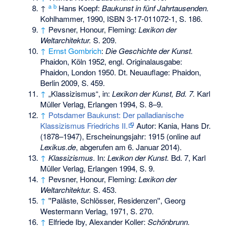
a
b
↑
Hans Koepf:
Baukunst in fünf Jahrtausenden.
Kohlhammer, 1990,
ISBN 3-17-011072-1
, S. 186.
↑
Pevsner, Honour, Fleming:
Lexikon der
Weltarchitektur.
S. 209.
↑
Ernst Gombrich
:
Die Geschichte der Kunst.
Phaidon, Köln 1952, engl. Originalausgabe:
Phaidon, London 1950. Dt. Neuauflage: Phaidon,
Berlin 2009, S. 459.
↑
„Klassizismus“, in:
Lexikon der Kunst, Bd. 7.
Karl
Müller Verlag, Erlangen 1994, S. 8–9.
↑
Potsdamer Baukunst: Der palladianische
Klassizismus Friedrichs II.
Autor: Kania, Hans Dr.
(1878–1947), Erscheinungsjahr: 1915 (online auf
Lexikus.de
, abgerufen am 6. Januar 2014).
↑
Klassizismus.
In:
Lexikon der Kunst.
Bd. 7, Karl
Müller Verlag, Erlangen 1994, S. 9.
↑
Pevsner, Honour, Fleming:
Lexikon der
Weltarchitektur.
S. 453.
↑
''Paläste, Schlösser, Residenzen'', Georg
Westermann Verlag, 1971, S. 270.
↑
Elfriede Iby, Alexander Koller:
Schönbrunn.