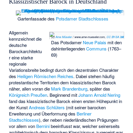
Klassizistischer Barock in Deutschland
Gartenfassade des
Potsdamer Stadtschlosses
Allgemein
(c)
Arne Müseler
/ www.arne-mueseler.com,
CC BY-SA 3.0 de
kennzeichnet die
Das Potsdamer
Neue Palais
mit den
deutsche
dahinterliegenden
Communs
(1763–
Barockarchitektu
69)
r eine starke
regionale
Variationsbreite bedingt durch den dezentralen Charakter
des
Heiligen Römischen Reiches
. Dabei stehen häufig
protestantische Territorien dem klassizistischen Barock
näher, allen voran die
Mark Brandenburg
, später das
Königreich Preußen
. Beginnend mit
Johann Arnold Nering
fand das klassizistische Barock einen ersten Höhepunkt in
der Kunst
Andreas Schlüters
(mit seiner barocken
Erweiterung und Überformung des
Berliner
Stadtschlosses
), der neben niederländischen Prägungen
vor allem von
Bernini
beeinflusst war, welcher seinerseits
architektonisch dem barocken Klassizismus zugeneigt war.