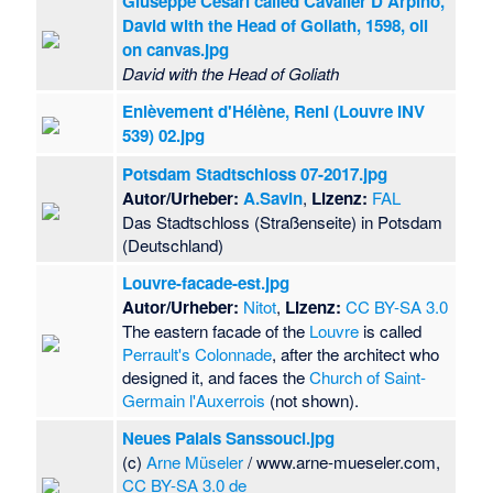
Giuseppe Cesari called Cavalier D'Arpino,
David with the Head of Goliath, 1598, oil
on canvas.jpg
David with the Head of Goliath
Enlèvement d'Hélène, Reni (Louvre INV
539) 02.jpg
Potsdam Stadtschloss 07-2017.jpg
Autor/Urheber:
A.Savin
,
Lizenz:
FAL
Das Stadtschloss (Straßenseite) in Potsdam
(Deutschland)
Louvre-facade-est.jpg
Autor/Urheber:
Nitot
,
Lizenz:
CC BY-SA 3.0
The eastern facade of the
Louvre
is called
Perrault's Colonnade
, after the architect who
designed it, and faces the
Church of Saint-
Germain l'Auxerrois
(not shown).
Neues Palais Sanssouci.jpg
(c)
Arne Müseler
/ www.arne-mueseler.com,
CC BY-SA 3.0 de