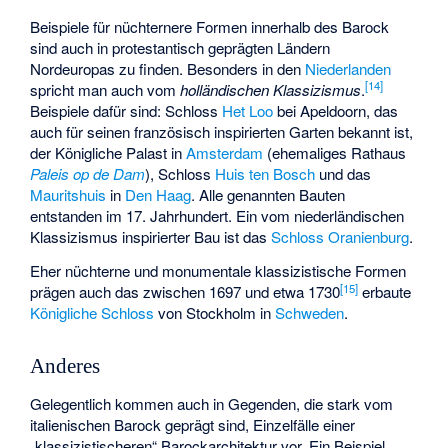
Beispiele für nüchternere Formen innerhalb des Barock
sind auch in protestantisch geprägten Ländern
Nordeuropas zu finden. Besonders in den
Niederlanden
[
14
]
spricht man auch vom
holländischen Klassizismus
.
Beispiele dafür sind: Schloss
Het Loo
bei Apeldoorn, das
auch für seinen französisch inspirierten Garten bekannt ist,
der Königliche Palast in
Amsterdam
(ehemaliges Rathaus
Paleis op de Dam
), Schloss
Huis ten Bosch
und das
Mauritshuis
in
Den Haag
. Alle genannten Bauten
entstanden im 17. Jahrhundert. Ein vom niederländischen
Klassizismus inspirierter Bau ist das
Schloss Oranienburg
.
Eher nüchterne und monumentale klassizistische Formen
[
15
]
prägen auch das zwischen 1697 und etwa 1730
erbaute
Königliche Schloss
von Stockholm in
Schweden
.
Anderes
Gelegentlich kommen auch in Gegenden, die stark vom
italienischen Barock geprägt sind, Einzelfälle einer
„klassizistischeren“ Barockarchitektur vor. Ein Beispiel