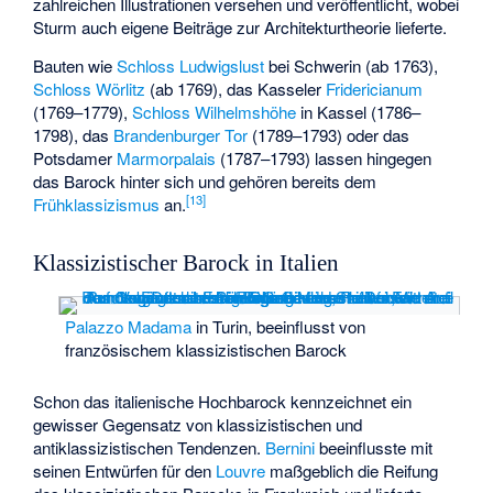
zahlreichen Illustrationen versehen und veröffentlicht, wobei
Sturm auch eigene Beiträge zur Architekturtheorie lieferte.
Bauten wie
Schloss Ludwigslust
bei Schwerin (ab 1763),
Schloss Wörlitz
(ab 1769), das Kasseler
Fridericianum
(1769–1779),
Schloss Wilhelmshöhe
in Kassel (1786–
1798), das
Brandenburger Tor
(1789–1793) oder das
Potsdamer
Marmorpalais
(1787–1793) lassen hingegen
das Barock hinter sich und gehören bereits dem
[
13
]
Frühklassizismus
an.
Klassizistischer Barock in Italien
Palazzo Madama
in Turin, beeinflusst von
französischem klassizistischen Barock
Schon das italienische Hochbarock kennzeichnet ein
gewisser Gegensatz von klassizistischen und
antiklassizistischen Tendenzen.
Bernini
beeinflusste mit
seinen Entwürfen für den
Louvre
maßgeblich die Reifung