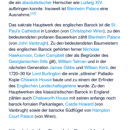
die ein
absolutistischer
Herrscher wie
Ludwig XIV.
aufbringen konnte. Insoweit ist
Blenheim Palace
eine
[
10
]
Ausnahme.
Das sakrale Hauptwerk des englischen Barock ist die
St
Paul’s Cathedral
in London (von
Christopher Wren
), zu den
bedeutendsten profanen Bauwerken zählt
Blenheim Palace
(von
John Vanbrugh
). Zu den bedeutendsten Baumeistern
des englischen Barock gehörten ferner
Nicholas
Hawksmoor
,
Colen Campbell
(der als Begründer des
Georgianischen Stils
gilt),
William Talman
und in der
nächsten Generation
James Gibbs
und
William Kent
, der
1720–30 für
Lord Burlington
die erste „stilreine“ Palladio-
Kopie
Chiswick House
baute und zu einem der Erfinder
des
Englischen Landschaftsgartens
wurde. Zu den
Hauptwerken des klassizistischen Barock in England
zählen auch
Chatsworth House
mit seinen anfangs noch
barock-fomalen Parkanlagen,
Castle Howard
(von
Vanbrugh) sowie der barocke Südflügel von
Hampton
Court Palace
(von Wren).