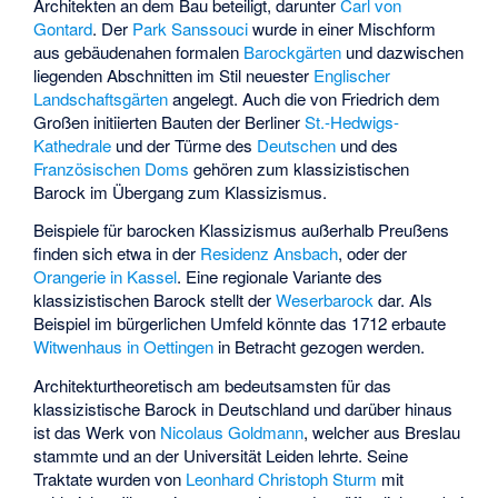
Architekten an dem Bau beteiligt, darunter
Carl von
Gontard
. Der
Park Sanssouci
wurde in einer Mischform
aus gebäudenahen formalen
Barockgärten
und dazwischen
liegenden Abschnitten im Stil neuester
Englischer
Landschaftsgärten
angelegt. Auch die von Friedrich dem
Großen initiierten Bauten der Berliner
St.-Hedwigs-
Kathedrale
und der Türme des
Deutschen
und des
Französischen Doms
gehören zum klassizistischen
Barock im Übergang zum Klassizismus.
Beispiele für barocken Klassizismus außerhalb Preußens
finden sich etwa in der
Residenz Ansbach
, oder der
Orangerie in Kassel
. Eine regionale Variante des
klassizistischen Barock stellt der
Weserbarock
dar. Als
Beispiel im bürgerlichen Umfeld könnte das 1712 erbaute
Witwenhaus in Oettingen
in Betracht gezogen werden.
Architekturtheoretisch am bedeutsamsten für das
klassizistische Barock in Deutschland und darüber hinaus
ist das Werk von
Nicolaus Goldmann
, welcher aus Breslau
stammte und an der Universität Leiden lehrte. Seine
Traktate wurden von
Leonhard Christoph Sturm
mit