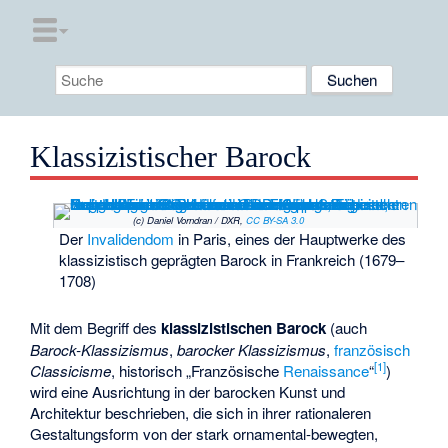
Klassizistischer Barock
(c) Daniel Vorndran / DXR,
CC BY-SA 3.0
Der
Invalidendom
in Paris, eines der Hauptwerke des
klassizistisch geprägten Barock in Frankreich (1679–
1708)
Mit dem Begriff des
klassizistischen Barock
(auch
Barock-Klassizismus
,
barocker Klassizismus
,
französisch
[
1
]
Classicisme
, historisch „Französische
Renaissance
“
)
wird eine Ausrichtung in der barocken Kunst und
Architektur beschrieben, die sich in ihrer rationaleren
Gestaltungsform von der stark ornamental-bewegten,