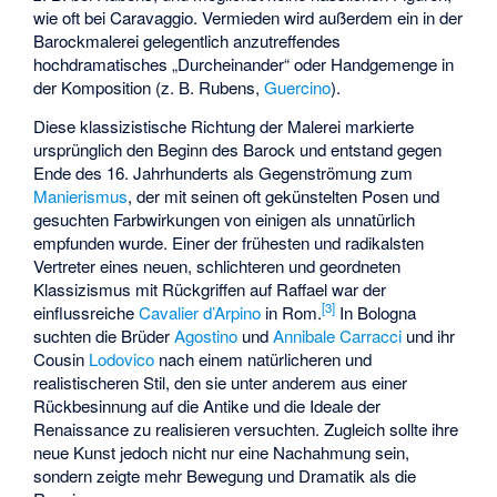
wie oft bei Caravaggio. Vermieden wird außerdem ein in der
Barockmalerei gelegentlich anzutreffendes
hochdramatisches „Durcheinander“ oder Handgemenge in
der Komposition (z. B. Rubens,
Guercino
).
Diese klassizistische Richtung der Malerei markierte
ursprünglich den Beginn des Barock und entstand gegen
Ende des 16. Jahrhunderts als Gegenströmung zum
Manierismus
, der mit seinen oft gekünstelten Posen und
gesuchten Farbwirkungen von einigen als unnatürlich
empfunden wurde. Einer der frühesten und radikalsten
Vertreter eines neuen, schlichteren und geordneten
Klassizismus mit Rückgriffen auf Raffael war der
[
3
]
einflussreiche
Cavalier d’Arpino
in Rom.
In Bologna
suchten die Brüder
Agostino
und
Annibale Carracci
und ihr
Cousin
Lodovico
nach einem natürlicheren und
realistischeren Stil, den sie unter anderem aus einer
Rückbesinnung auf die Antike und die Ideale der
Renaissance zu realisieren versuchten. Zugleich sollte ihre
neue Kunst jedoch nicht nur eine Nachahmung sein,
sondern zeigte mehr Bewegung und Dramatik als die