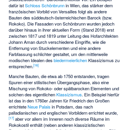
dafür ist
Schloss Schönbrunn
in Wien, das stärker dem
französischen Vorbild von Versailles folgt als andere
Bauten des süddeutsch-österreichischen Barock (bzw.
Rokoko). Die Fassaden von Schönbrunn wurden jedoch
darüber hinaus in ihrer aktuellen Form (Stand 2018) erst
zwischen 1817 und 1819 unter Leitung des Hofarchitekten
Johann Aman
durch verschiedene Eingriffe, wie die
Entfernung von Stuckelementen und eine andere
Farbfassung schlichter gestaltet, um den mittlerweile
modischen Idealen des
biedermeierlichen
Klassizismus zu
[
16
]
entsprechen.
Manche Bauten, die etwa ab 1750 entstanden, tragen
Spuren einer stilistischen Übergangsphase, also eine
Mischung von Rokoko- oder spätbarocken Elementen und
solchen des eigentlichen
Klassizismus
. Ein Beispiel hierfür
ist das in den 1760er Jahren für Friedrich den Großen
errichtete
Neue Palais
in Potsdam, das nach
palladianischen und englischen Vorbildern errichtet wurde,
[
17
]
aber vor allem im Inneren noch diverse Räume im
Rokokostil enthält (neben anderen klassizistischen