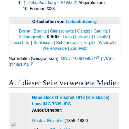
↑
Liebschützberg – Klötitz.
Abgerufen am
10. Februar 2023
.
Ortschaften von
Liebschützberg
Borna
|
Bornitz
|
Clanzschwitz
|
Ganzig
|
Gaunitz
|
Kleinragewitz
|
|
Laas
|
Leckwitz
|
Leisnitz
|
Klötitz
Liebschütz
|
Sahlassan
|
Schönnewitz
|
Terpitz
|
Wadewitz
|
Wellerswalde
|
Zaußwitz
Normdaten (Geografikum):
GND
:
1068199571
|
VIAF
:
314891015
Auf dieser Seite verwendete Medien
Nebelsieck Greischel 1910 (Kreiskarte)
Laas IMG 7339.JPG
Autor/Urheber:
Gustav Reischel
(1858–1932)