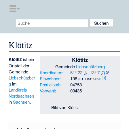
Klötitz
Klötitz
Klötitz
ist ein
Ortsteil der
Gemeinde
Liebschützberg
Gemeinde
Koordinaten
:
51° 22′
N
,
13° 7′
O
Liebschützber
[1]
Einwohner
:
108
(31. Dez. 2020)
g
im
Postleitzahl
:
04758
Landkreis
Vorwahl
:
03435
Nordsachsen
in
Sachsen
.
Bild von Klötitz