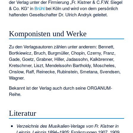
der Verlag unter der Firmierung „Fr. Kistner & C.F.W. Siegel
& Co. KG“ in
Brühl
bei Köln und wird von dem persönlich
haftenden Gesellschafter Dr. Ulrich Andryk geleitet.
Komponisten und Werke
Zu den Verlagsautoren zählen unter anderem: Bennett,
Bortkiewicz, Bruch, Burgmüller, Chopin, Czerny, Franz,
Gade, Goetz, Grabner, Hiller, Jadassohn, Kalkbrenner,
Kretschmer, Liszt, Mendelssohn Bartholdy, Moscheles,
Onslow, Raff, Reinecke, Rubinstein, Smetana, Svendsen,
Wagner.
Bekannt ist der Verlag auch durch seine ORGANUM-
Reihe.
Literatur
Verzeichnis des Musikalien-Verlags von Fr. Kistner in
Leipzig. Leipzig 1894–1905
; Ergänzungen 1907, 1909,