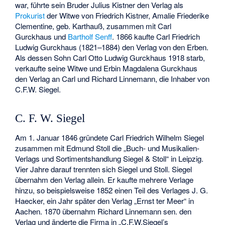
war, führte sein Bruder Julius Kistner den Verlag als
Prokurist
der Witwe von Friedrich Kistner, Amalie Friederike
Clementine, geb. Karthauß, zusammen mit Carl
Gurckhaus und
Bartholf Senff
. 1866 kaufte Carl Friedrich
Ludwig Gurckhaus (1821–1884) den Verlag von den Erben.
Als dessen Sohn Carl Otto Ludwig Gurckhaus 1918 starb,
verkaufte seine Witwe und Erbin Magdalena Gurckhaus
den Verlag an Carl und Richard Linnemann, die Inhaber von
C.F.W. Siegel.
C. F. W. Siegel
Am 1. Januar 1846 gründete Carl Friedrich Wilhelm Siegel
zusammen mit Edmund Stoll die „Buch- und Musikalien-
Verlags und Sortimentshandlung Siegel & Stoll“ in Leipzig.
Vier Jahre darauf trennten sich Siegel und Stoll. Siegel
übernahm den Verlag allein. Er kaufte mehrere Verlage
hinzu, so beispielsweise 1852 einen Teil des Verlages J. G.
Haecker, ein Jahr später den Verlag „Ernst ter Meer“ in
Aachen. 1870 übernahm Richard Linnemann sen. den
Verlag und änderte die Firma in „C.F.W.Siegel’s