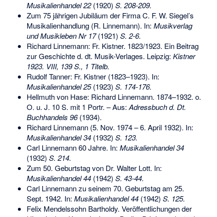
Musikalienhandel 22
(1920)
S. 208-209.
Zum 75 jährigen Jubiläum der Firma C. F. W. Siegel’s
Musikalienhandlung (R. Linnemann). In:
Musikverlag
und Musikleben Nr 17
(1921)
S. 2-6.
Richard Linnemann: Fr. Kistner. 1823/1923. Ein Beitrag
zur Geschichte d. dt. Musik-Verlages. Leipzig:
Kistner
1923. VIII, 139 S., 1 Titelb.
Rudolf Tanner: Fr. Kistner (1823–1923). In:
Musikalienhandel 25
(1923)
S. 174-176.
Hellmuth von Hase: Richard Linnemann. 1874–1932. o.
O. u. J. 10 S. mit 1 Portr. – Aus:
Adressbuch d. Dt.
Buchhandels 96
(1934).
Richard Linnemann (5. Nov. 1974 – 6. April 1932). In:
Musikalienhandel 34
(1932)
S. 123.
Carl Linnemann 60 Jahre. In:
Musikalienhandel 34
(1932)
S. 214.
Zum 50. Geburtstag von Dr. Walter Lott. In:
Musikalienhandel 44
(1942)
S. 43-44.
Carl Linnemann zu seinem 70. Geburtstag am 25.
Sept. 1942. In:
Musikalienhandel 44
(1942)
S. 125.
Felix Mendelssohn Bartholdy. Veröffentlichungen der