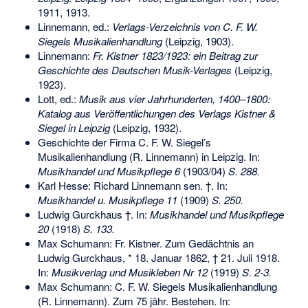
1911, 1913.
Linnemann, ed.:
Verlags-Verzeichnis von C. F. W.
Siegels Musikalienhandlung
(Leipzig, 1903).
Linnemann:
Fr. Kistner 1823/1923: ein Beitrag zur
Geschichte des Deutschen Musik-Verlages
(Leipzig,
1923).
Lott, ed.:
Musik aus vier Jahrhunderten, 1400–1800:
Katalog aus Veröffentlichungen des Verlags Kistner &
Siegel in Leipzig
(Leipzig, 1932).
Geschichte der Firma C. F. W. Siegel’s
Musikalienhandlung (R. Linnemann) in Leipzig. In:
Musikhandel und Musikpflege 6
(1903/04)
S. 288.
Karl Hesse: Richard Linnemann sen. †. In:
Musikhandel u. Musikpflege 11
(1909)
S. 250.
Ludwig Gurckhaus †. In:
Musikhandel und Musikpflege
20
(1918)
S. 133.
Max Schumann: Fr. Kistner. Zum Gedächtnis an
Ludwig Gurckhaus, * 18. Januar 1862, † 21. Juli 1918.
In:
Musikverlag und Musikleben Nr 12
(1919)
S. 2-3.
Max Schumann: C. F. W. Siegels Musikalienhandlung
(R. Linnemann). Zum 75 jähr. Bestehen. In: