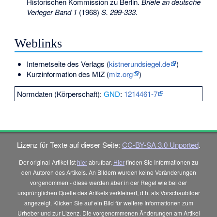
Historischen Kommission zu Berlin.
Briefe an deutsche
Verleger Band 1
(1968)
S. 299-333.
Weblinks
Internetseite des Verlags (
kistnerundsiegel.de
)
Kurzinformation des MIZ (
miz.org
)
Normdaten (Körperschaft):
GND
:
1214461-7
Lizenz für Texte auf dieser Seite:
CC-BY-SA 3.0 Unported
.
Der original-Artikel ist
hier
abrufbar.
Hier
finden Sie Informationen zu
den Autoren des Artikels. An Bildern wurden keine Veränderungen
vorgenommen - diese werden aber in der Regel wie bei der
ursprünglichen Quelle des Artikels verkleinert, d.h. als Vorschaubilder
angezeigt. Klicken Sie auf ein Bild für weitere Informationen zum
Urheber und zur Lizenz. Die vorgenommenen Änderungen am Artikel