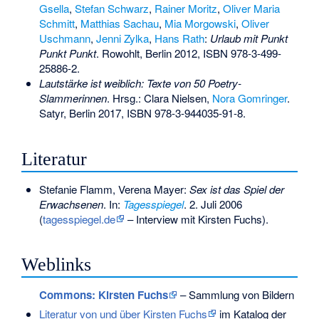
Gsella
,
Stefan Schwarz
,
Rainer Moritz
,
Oliver Maria
Schmitt
,
Matthias Sachau
,
Mia Morgowski
,
Oliver
Uschmann
,
Jenni Zylka
,
Hans Rath
:
Urlaub mit Punkt
Punkt Punkt
. Rowohlt, Berlin 2012,
ISBN 978-3-499-
25886-2
.
Lautstärke ist weiblich: Texte von 50 Poetry-
Slammerinnen
. Hrsg.: Clara Nielsen,
Nora Gomringer
.
Satyr, Berlin 2017,
ISBN 978-3-944035-91-8
.
Literatur
Stefanie Flamm, Verena Mayer:
Sex ist das Spiel der
Erwachsenen
. In:
Tagesspiegel
. 2. Juli 2006
(
tagesspiegel.de
– Interview mit Kirsten Fuchs).
Weblinks
Commons
: Kirsten Fuchs
– Sammlung von Bildern
Literatur von und über Kirsten Fuchs
im Katalog der