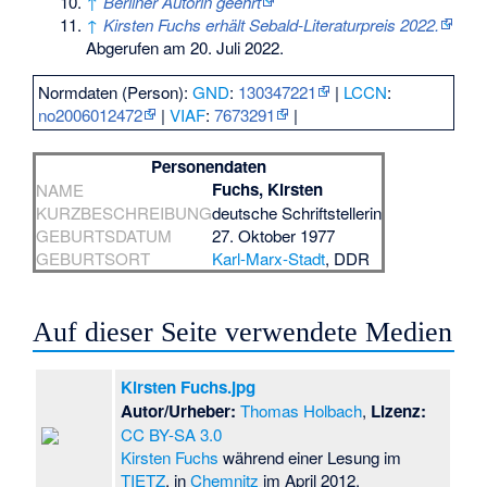
↑
Berliner Autorin geehrt
↑
Kirsten Fuchs erhält Sebald-Literaturpreis 2022.
Abgerufen am 20. Juli 2022
.
Normdaten (Person):
GND
:
130347221
|
LCCN
:
no2006012472
|
VIAF
:
7673291
|
Personendaten
Fuchs, Kirsten
NAME
KURZBESCHREIBUNG
deutsche Schriftstellerin
GEBURTSDATUM
27. Oktober 1977
GEBURTSORT
Karl-Marx-Stadt
, DDR
Auf dieser Seite verwendete Medien
Kirsten Fuchs.jpg
Autor/Urheber:
Thomas Holbach
,
Lizenz:
CC BY-SA 3.0
Kirsten Fuchs
während einer Lesung im
TIETZ
, in
Chemnitz
im April 2012.