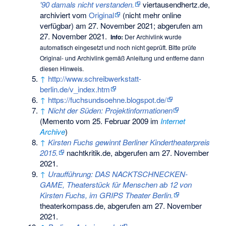
'90 damals nicht verstanden.
viertausendhertz.de,
archiviert vom
Original
(nicht mehr online
verfügbar) am
27. November 2021
;
abgerufen am
27. November 2021
.
Info:
Der Archivlink wurde
automatisch eingesetzt und noch nicht geprüft. Bitte prüfe
Original- und Archivlink gemäß
Anleitung
und entferne dann
diesen Hinweis.
↑
http://www.schreibwerkstatt-
berlin.de/v_index.htm
↑
https://fuchsundsoehne.blogspot.de/
↑
Nicht der Süden: Projektinformationen
(
Memento
vom 25. Februar 2009 im
Internet
Archive
)
↑
Kirsten Fuchs gewinnt Berliner Kindertheaterpreis
2015.
nachtkritik.de,
abgerufen am 27. November
2021
.
↑
Uraufführung: DAS NACKTSCHNECKEN-
GAME, Theaterstück für Menschen ab 12 von
Kirsten Fuchs, im GRIPS Theater Berlin.
theaterkompass.de,
abgerufen am 27. November
2021
.