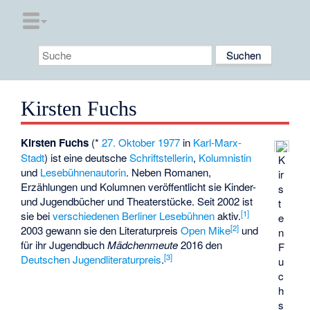
Kirsten Fuchs
Kirsten Fuchs
(*
27. Oktober
1977
in
Karl-Marx-
Stadt
) ist eine deutsche
Schriftstellerin
,
Kolumnistin
K
und
Lesebühnenautorin
. Neben Romanen,
ir
Erzählungen und Kolumnen veröffentlicht sie Kinder-
s
und Jugendbücher und Theaterstücke. Seit 2002 ist
t
[
1
]
sie bei
verschiedenen Berliner Lesebühnen
aktiv.
e
[
2
]
2003 gewann sie den Literaturpreis
Open Mike
und
n
für ihr Jugendbuch
Mädchenmeute
2016 den
F
[
3
]
Deutschen Jugendliteraturpreis
.
u
c
h
s