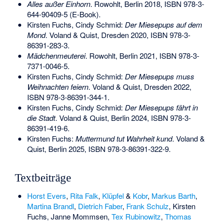
Alles außer Einhorn
. Rowohlt, Berlin 2018,
ISBN 978-3-
644-90409-5
(E-Book).
Kirsten Fuchs, Cindy Schmid:
Der Miesepups auf dem
Mond
. Voland & Quist, Dresden 2020,
ISBN 978-3-
86391-283-3
.
Mädchenmeuterei
. Rowohlt, Berlin 2021,
ISBN 978-3-
7371-0046-5
.
Kirsten Fuchs, Cindy Schmid:
Der Miesepups muss
Weihnachten feiern
. Voland & Quist, Dresden 2022,
ISBN 978-3-86391-344-1
.
Kirsten Fuchs, Cindy Schmid:
Der Miesepups fährt in
die Stadt
. Voland & Quist, Berlin 2024,
ISBN 978-3-
86391-419-6
.
Kirsten Fuchs:
Muttermund tut Wahrheit kund
. Voland &
Quist, Berlin 2025,
ISBN 978-3-86391-322-9
.
Textbeiträge
Horst Evers
,
Rita Falk
,
Klüpfel
&
Kobr
,
Markus Barth
,
Martina Brandl
,
Dietrich Faber
,
Frank Schulz
, Kirsten
Fuchs,
Janne Mommsen
,
Tex Rubinowitz
,
Thomas