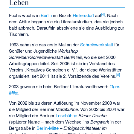
Leben
[
4
]
Fuchs wuchs in
Berlin
im Bezirk
Hellersdorf
auf
. Nach
dem Abitur begann sie ein Literaturstudium, das sie jedoch
bald abbrach. Daraufhin absolvierte sie eine Ausbildung zur
Tischlerin.
1993 nahm sie das erste Mal an der
Schreibwerkstatt
für
Schüler und Jugendliche
Workshop
Schreiben/Schreibwerkstatt Berlin
teil, wo sie seit 2000
Arbeitsgruppen leitet. Seit 2005 ist sie im Vorstand des
Vereins „Kreatives Schreiben e. V.“, der diese Werkstätten
[
5
]
organisiert, seit 2011 ist sie 2. Vorsitzende des Vereins.
2003 gewann sie beim Berliner Literaturwettbewerb
Open
Mike
.
Von 2002 bis zu deren Auflösung im November 2008 war
sie Mitglied der Berliner
Marabühne
. Von 2002 bis 2004 war
sie Mitglied der Berliner
Lesebühne
Blauer Drache
(späterer Name – nach dem Wechsel ins
Bergwerk
in der
Bergstraße in
Berlin-Mitte
–
Erfolgsschriftsteller im