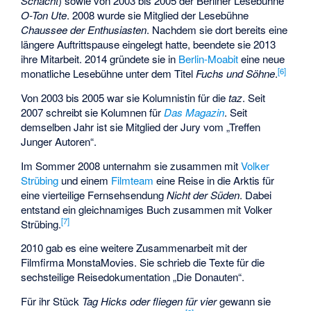
Schacht
) sowie von 2003 bis 2005 der Berliner Lesebühne
O-Ton Ute
. 2008 wurde sie Mitglied der Lesebühne
Chaussee der Enthusiasten
. Nachdem sie dort bereits eine
längere Auftrittspause eingelegt hatte, beendete sie 2013
ihre Mitarbeit. 2014 gründete sie in
Berlin-Moabit
eine neue
[
6
]
monatliche Lesebühne unter dem Titel
Fuchs und Söhne
.
Von 2003 bis 2005 war sie Kolumnistin für die
taz
. Seit
2007 schreibt sie Kolumnen für
Das Magazin
. Seit
demselben Jahr ist sie Mitglied der Jury vom „Treffen
Junger Autoren“.
Im Sommer 2008 unternahm sie zusammen mit
Volker
Strübing
und einem
Filmteam
eine Reise in die Arktis für
eine vierteilige Fernsehsendung
Nicht der Süden
. Dabei
entstand ein gleichnamiges Buch zusammen mit Volker
[
7
]
Strübing.
2010 gab es eine weitere Zusammenarbeit mit der
Filmfirma MonstaMovies. Sie schrieb die Texte für die
sechsteilige Reisedokumentation „Die Donauten“.
Für ihr Stück
Tag Hicks oder fliegen für vier
gewann sie