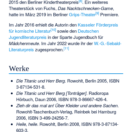
[
8
]
2015 den Berliner Kindertheaterpreis
. Ein weiteres
Theaterstück von Fuchs,
Das Nacktschnecken-Game
,
[
9
]
hatte im März 2019 im Berliner
Grips-Theater
Premiere.
Im Jahr 2016 erhielt die Autorin den
Kasseler Förderpreis
[
10
]
für komische Literatur
sowie den
Deutschen
Jugendliteraturpreis
in der Sparte Jugendbuch für
Mädchenmeute
. Im Jahr 2022 wurde ihr der
W.-G.-Sebald-
[
11
]
Literaturpreis
zugesprochen.
Werke
Die Titanic und Herr Berg
. Rowohlt, Berlin 2005,
ISBN
3-87134-531-8
.
Die Titanic und Herr Berg [Tonträger]
. Radioropa
Hörbuch, Daun 2006,
ISBN 978-3-86667-426-4
.
Zieh dir das mal an! Über Kleider und andere Sachen
.
Rowohlt-Taschenbuch-Verlag, Reinbek bei Hamburg
2006,
ISBN 3-499-24256-7
.
Heile, heile
. Rowohlt, Berlin 2008,
ISBN 978-3-87134-
603-3
.