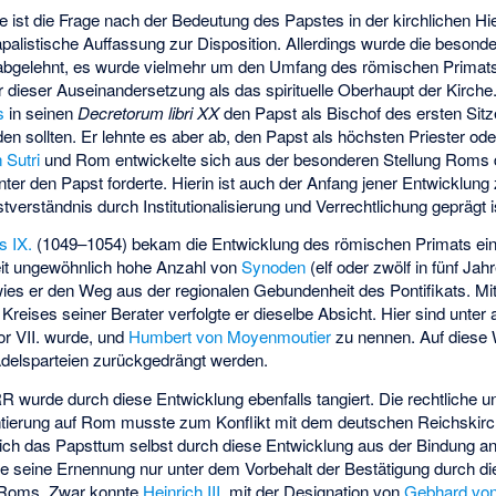
ie ist die Frage nach der Bedeutung des Papstes in der kirchlichen Hi
apalistische Auffassung zur Disposition. Allerdings wurde die beson
bgelehnt, es wurde vielmehr um den Umfang des römischen Primats
 dieser Auseinandersetzung als das spirituelle Oberhaupt der Kirche.
s
in seinen
Decretorum libri XX
den Papst als Bischof des ersten Sit
n sollten. Er lehnte es aber ab, den Papst als höchsten Priester ode
 Sutri
und Rom entwickelte sich aus der besonderen Stellung Roms d
ter den Papst forderte. Hierin ist auch der Anfang jener Entwicklung
verständnis durch Institutionalisierung und Verrechtlichung geprägt i
s IX.
(1049–1054) bekam die Entwicklung des römischen Primats ei
eit ungewöhnlich hohe Anzahl von
Synoden
(elf oder zwölf in fünf Jah
wies er den Weg aus der regionalen Gebundenheit des Pontifikats. M
Kreises seiner Berater verfolgte er dieselbe Absicht. Hier sind unte
or VII. wurde, und
Humbert von Moyenmoutier
zu nennen. Auf diese
Adelsparteien zurückgedrängt werden.
 wurde durch diese Entwicklung ebenfalls tangiert. Die rechtliche u
ntierung auf Rom musste zum Konflikt mit dem deutschen Reichskir
 sich das Papsttum selbst durch diese Entwicklung aus der Bindung a
rte seine Ernennung nur unter dem Vorbehalt der Bestätigung durch d
 Roms. Zwar konnte
Heinrich III.
mit der Designation von
Gebhard von