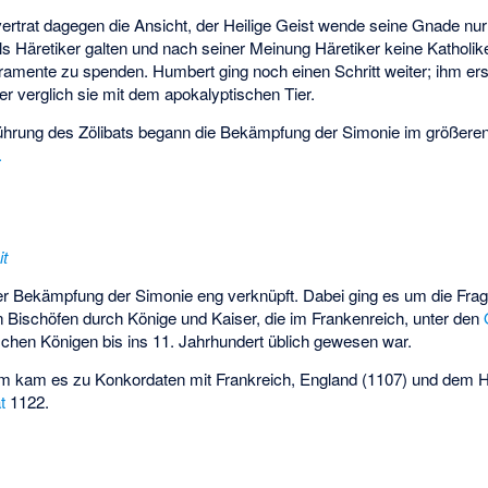
rtrat dagegen die Ansicht, der Heilige Geist wende seine Gnade nur 
 Häretiker galten und nach seiner Meinung Häretiker keine Katholike
akramente zu spenden. Humbert ging noch einen Schritt weiter; ihm e
er verglich sie mit dem apokalyptischen Tier.
führung des Zölibats begann die Bekämpfung der Simonie im größer
.
it
er Bekämpfung der Simonie eng verknüpft. Dabei ging es um die Fra
 Bischöfen durch Könige und Kaiser, die im Frankenreich, unter den
schen Königen bis ins 11. Jahrhundert üblich gewesen war.
m kam es zu Konkordaten mit Frankreich, England (1107) und dem 
t
1122.
s