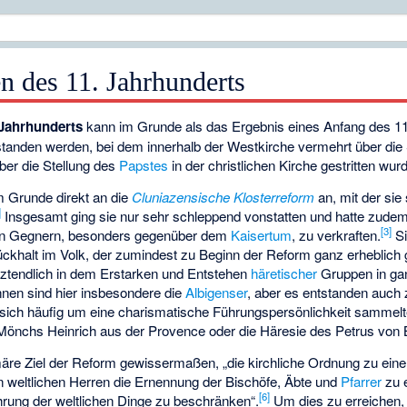
n des 11. Jahrhunderts
 Jahrhunderts
kann im Grunde als das Ergebnis eines Anfang des 11
anden werden, bei dem innerhalb der Westkirche vermehrt über die 
ber die Stellung des
Papstes
in der christlichen Kirche gestritten wur
m Grunde direkt an die
Cluniazensische Klosterreform
an, mit der sie 
]
Insgesamt ging sie nur sehr schleppend vonstatten und hatte zudem v
[3]
en Gegnern, besonders gegenüber dem
Kaisertum
, zu verkraften.
Si
ückhalt im Volk, der zumindest zu Beginn der Reform ganz erheblich
tztendlich in dem Erstarken und Entstehen
häretischer
Gruppen in ga
nnen sind hier insbesondere die
Albigenser
, aber es entstanden auch 
sich häufig um eine charismatische Führungspersönlichkeit sammelt
 Mönchs Heinrich aus der Provence oder die Häresie des
Petrus von 
äre Ziel der Reform gewissermaßen, „die kirchliche Ordnung zu ein
weltlichen Herren die Ernennung der Bischöfe, Äbte und
Pfarrer
zu e
[6]
rung der weltlichen Dinge zu beschränken“.
Um dies zu erreichen, 