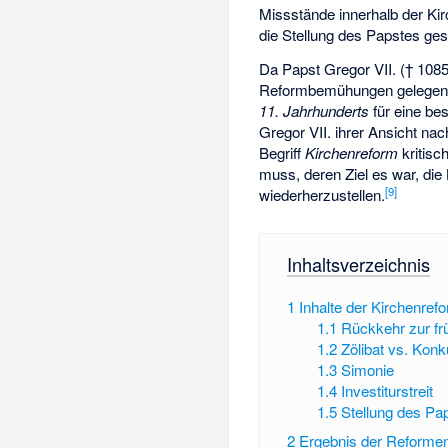
Missstände innerhalb der Kir
die Stellung des Papstes ges
Da Papst Gregor VII. († 10
Reformbemühungen gelegent
11. Jahrhunderts
für eine be
Gregor VII. ihrer Ansicht nac
Begriff
Kirchenreform
kritisc
muss, deren Ziel es war, di
[9]
wiederherzustellen.
Inhaltsverzeichnis
1
Inhalte der Kirchenref
1.1
Rückkehr zur fr
1.2
Zölibat vs. Konk
1.3
Simonie
1.4
Investiturstreit
1.5
Stellung des Pa
2
Ergebnis der Reforme