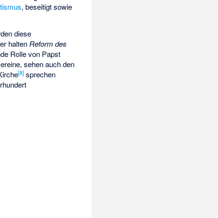
itismus
, beseitigt sowie
rden diese
er halten
Reform des
de Rolle von Papst
Dereine, sehen auch den
[8]
Kirche
sprechen
hrhundert