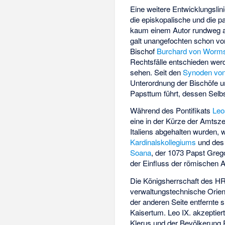
Eine weitere Entwicklungslin
die episkopalische und die p
kaum einem Autor rundweg a
galt unangefochten schon vor
Bischof
Burchard von Worm
Rechtsfälle entschieden werde
sehen. Seit den
Synoden von
Unterordnung der Bischöfe un
Papsttum führt, dessen Selbst
Während des Pontifikats
Leo
eine in der Kürze der Amtsz
Italiens abgehalten wurden, 
Kardinalskollegiums
und des 
Soana
, der 1073 Papst Greg
der Einfluss der römischen 
Die Königsherrschaft des HRR
verwaltungstechnische Orie
der anderen Seite entfernte
Kaisertum. Leo IX. akzeptie
Klerus und der Bevölkerung