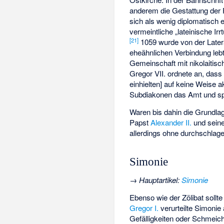
anderem die Gestattung der Pr
sich als wenig diplomatisch e
vermeintliche „lateinische Ir
[21]
1059 wurde von der Latera
eheähnlichen Verbindung lebt
Gemeinschaft mit nikolaitisch
Gregor VII. ordnete an, dass 
einhielten] auf keine Weise ak
Subdiakonen das Amt und spr
Waren bis dahin die Grundlag
Papst
Alexander II.
und seine
allerdings ohne durchschlage
Simonie
→
Hauptartikel
:
Simonie
Ebenso wie der Zölibat sollt
Gregor I.
verurteilte Simonie
Gefälligkeiten oder Schmeic