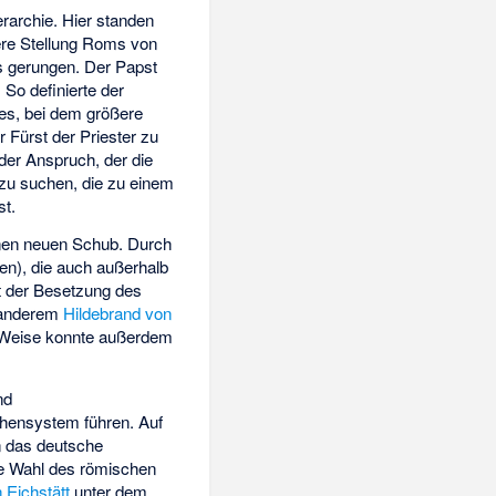
erarchie. Hier standen
dere Stellung Roms von
 gerungen. Der Papst
 So definierte der
zes, bei dem größere
r Fürst der Priester zu
er Anspruch, der die
 zu suchen, die zu einem
st.
nen neuen Schub. Durch
ren), die auch außerhalb
it der Besetzung des
r anderem
Hildebrand von
 Weise konnte außerdem
nd
chensystem führen. Auf
n das deutsche
ie Wahl des römischen
 Eichstätt
unter dem