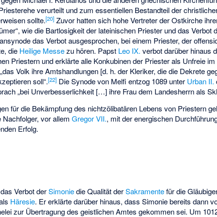
iesterehe verurteilt und zum essentiellen Bestandteil der christlichen 
[20]
rweisen sollte.
Zuvor hatten sich hohe Vertreter der Ostkirche ihrer
rtümer“, wie die Bartlosigkeit der lateinischen Priester und das Verbot
nsynode das Verbot ausgesprochen, bei einem Priester, der offensich
e, die
Heilige Messe
zu hören. Papst
Leo IX.
verbot darüber hinaus d
en Priestern und erklärte alle Konkubinen der Priester als Unfreie im
„das Volk ihre Amtshandlungen [d. h. der Kleriker, die die Dekrete ge
[22]
zeptieren soll“.
Die Synode von Melfi entzog 1089 unter
Urban II.
ach „bei Unverbesserlichkeit […] ihre Frau dem Landesherrn als Skl
en für die Bekämpfung des nichtzölibatären Lebens von Priestern ge
 Nachfolger, vor allem
Gregor VII.
, mit der energischen Durchführu
nden Erfolg.
e das Verbot der
Simonie
die Qualität der
Sakramente
für die Gläubige
 als
Häresie
. Er erklärte darüber hinaus, dass Simonie bereits dann v
helei zur Übertragung des geistlichen Amtes gekommen sei. Um 1012