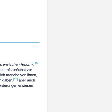
[10]
azensischen Reform
,
betraf zunächst vor
sich manche von ihnen,
[12]
en gaben,
aber auch
rderungen erwiesen