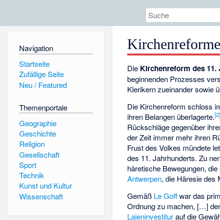
Kirchenreforme
Navigation
Startseite
Die
Kirchenreform des 11.
Zufällige Seite
beginnenden Prozesses verst
Neu / Featured
Klerikern zueinander sowie ü
Die Kirchenreform schloss i
Themenportale
[2
ihren Belangen überlagerte.
Geographie
Rückschläge gegenüber ihr
Geschichte
der Zeit immer mehr ihren R
Religion
Frust des Volkes mündete le
Gesellschaft
des 11. Jahrhunderts. Zu ne
Sport
häretische Bewegungen, die 
Technik
Antwerpen
, die Häresie des
Kunst und Kultur
Gemäß
Le Goff
war das prim
Wissenschaft
Ordnung zu machen, […] den 
Laieninvestitur
auf die Gewäh