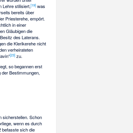
[19]
Lehre stilisiert,
was
seits bereits über
 der Priesterehe, empört.
tlich in einer
en Gläubigen die
 Besitz des Laterans.
gen die Klerikerehe nicht
den verheirateten
[23]
avin“
zu.
legt, so begannen erst
ng der Bestimmungen,
n sicherstellen. Schon
orliege, wenn es durch
 befasste sich die