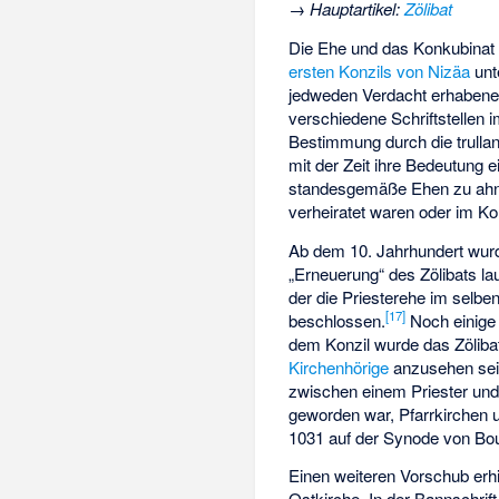
→
Hauptartikel
:
Zölibat
Die Ehe und das Konkubinat f
ersten Konzils von Nizäa
unt
jedweden Verdacht erhabene
verschiedene Schriftstellen 
Bestimmung durch die trullan
mit der Zeit ihre Bedeutung 
standesgemäße Ehen zu ahnde
verheiratet waren oder im Ko
Ab dem 10. Jahrhundert wur
„Erneuerung“ des Zölibats lau
der die Priesterehe im selb
[17]
beschlossen.
Noch einige 
dem Konzil wurde das Zölibat
Kirchenhörige
anzusehen seie
zwischen einem Priester und 
geworden war, Pfarrkirchen u
1031 auf der Synode von Bou
Einen weiteren Vorschub erh
Ostkirche. In der Bannschrif