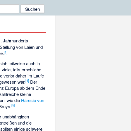
. Jahrhunderts
Stellung von Laien und
[1]
de.
sich teilweise auch in
iele, teils erhebliche
e verlor daher im Laufe
[4]
 gewesen war.
Der
nz Europa ab dem Ende
zahlreiche kleine
en, wie die
Häresie von
[5]
Bruys
.
er unabhängigen
ntreißen und die
sollten einige schwere