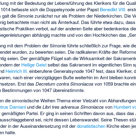
ng mit der Bedeutung der Lebensführung des Klerikers für die Quali
 1014 befasste sich die Doppelsynode unter Papst
Benedikt VIII.
erst
gs galt die Simonie zunächst nur als Problem der Niederkirchen. Die V
ig betrachtete man nicht als Ämterkauf. Das führte etwa dazu, das
tische Praktiken verbot, auf der anderen Seite aber bedenkenlos d
egenleistungen abhängig machte und von den Hochkirchen das „Servit
g mit dem Problem der Simonie führte schließlich zur Frage, wie di
endet wurden, zu bewerten seien. Die radikaleren Kräfte der Reform
ig seien. Der gemäßigte Flügel sah die Wirksamkeit der Sakramente n
 sondern der
Heilige Geist
selbst das Sakrament im eigentlichen Sinn sp
nd
Heinrich III.
einberufene Generalsynode 1047 fest, dass Kleriker, 
ren, nach einer vierzigtägigen Buße weiterhin im Amt bleiben konnt
chsetzen. Erst das
Decretum contra Simoniacos
von 1059 brachte ein
en Bestimmungen von 1047 übereinstimmte.
en die simonistische Weihen Thema einer Vielzahl von Abhandlungen. 
trus Damiani
und die
Libri tres adversus Simoniacos
von
Humbert vo
r gemäßigten Partei. Er ging in seinen Schriften davon aus, dass das 
 ausschlaggebend sei, nicht dessen Lebenswandel. Seine Thesen stü
, der in der Auseinandersetzung mit der
donatistischen
Kirche eben je
n hatte.