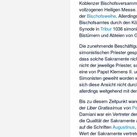
Koblenzer Bischofsversammlu
vollzogenen Heiligen Messe.
der
Bischofsweihe
. Allerdin
Bischofsamtes durch den Kön
Synode in
Tribur
1036 simonis
Bistümern und Abteien von G
Die zunehmende Beschäftigun
simonistischen Priester gesp
dass solche Sakramente nicht
nicht der jeweilige Priester,
eine von Papst
Klemens II.
u
Simonisten geweiht worden wa
sich diese Ansicht nicht dur
allerdings weitgehend mit d
Bis zu diesem Zeitpunkt war
der
Liber Gratissimus
von
Pe
Damiani war ein Vertreter de
die Qualität der Sakramente
auf die Schriften
Augustinus
Wert der Sakramente vertrete