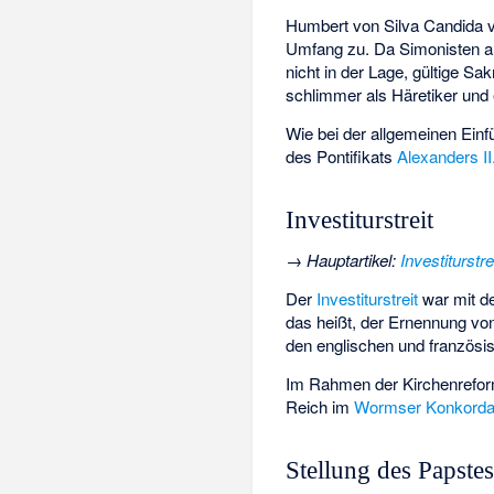
Humbert von Silva Candida ve
Umfang zu. Da Simonisten als
nicht in der Lage, gültige S
schlimmer als Häretiker und 
Wie bei der allgemeinen Ein
des Pontifikats
Alexanders II
Investiturstreit
→
Hauptartikel
:
Investiturstre
Der
Investiturstreit
war mit d
das heißt, der Ernennung von
den englischen und französi
Im Rahmen der Kirchenrefor
Reich im
Wormser Konkorda
Stellung des Papste