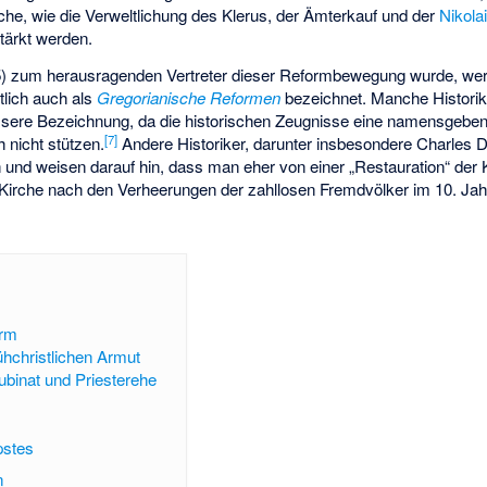
che, wie die Verweltlichung des Klerus, der Ämterkauf und der
Nikola
tärkt werden.
85) zum herausragenden Vertreter dieser Reformbewegung wurde, we
lich auch als
Gregorianische Reformen
bezeichnet. Manche Historik
ssere Bezeichnung, da die historischen Zeugnisse eine namensgeben
[7]
h nicht stützen.
Andere Historiker, darunter insbesondere Charles 
h und weisen darauf hin, dass man eher von einer „Restauration“ der 
e Kirche nach den Verheerungen der zahllosen Fremdvölker im 10. Ja
orm
ühchristlichen Armut
ubinat und Priesterehe
pstes
n