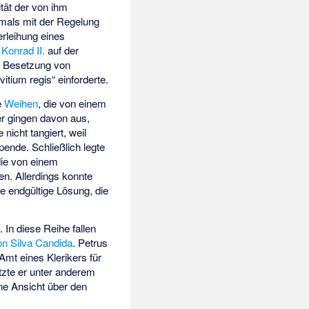
tät der von ihm
mals mit der Regelung
erleihung eines
s
Konrad II.
auf der
ie Besetzung von
ium regis“ einforderte.
e
Weihen
, die von einem
er gingen davon aus,
icht tangiert, weil
ende. Schließlich legte
die von einem
en. Allerdings konnte
e endgültige Lösung, die
In diese Reihe fallen
n Silva Candida
. Petrus
Amt eines Klerikers für
tzte er unter anderem
ne Ansicht über den