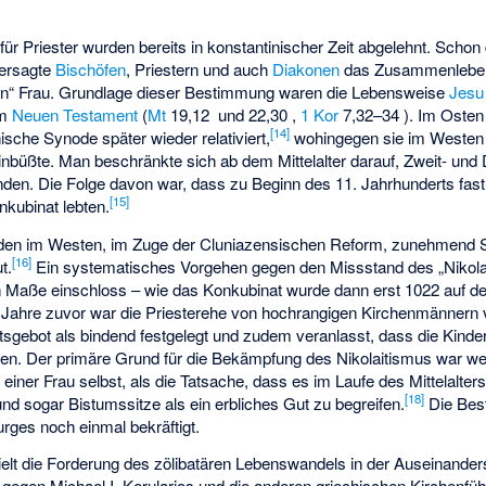
ür Priester wurden bereits in konstantinischer Zeit abgelehnt. Schon 
ersagte
Bischöfen
, Priestern und auch
Diakonen
das Zusammenleben m
n“ Frau. Grundlage dieser Bestimmung waren die Lebensweise
Jesu 
im
Neuen Testament
(
Mt
19,12 und 22,30 ,
1 Kor
7,32–34 ). Im Osten
[14]
ische Synode später wieder relativiert,
wohingegen sie im Westen
einbüßte. Man beschränkte sich ab dem Mittelalter darauf, Zweit- und 
n. Die Folge davon war, dass zu Beginn des 11. Jahrhunderts fast 
[15]
nkubinat lebten.
den im Westen, im Zuge der Cluniazensischen Reform, zunehmend 
[16]
t.
Ein systematisches Vorgehen gegen den Missstand des „Nikolait
en Maße einschloss – wie das Konkubinat wurde dann erst 1022 auf 
Jahre zuvor war die Priesterehe von hochrangigen Kirchenmännern v
sgebot als bindend festgelegt und zudem veranlasst, dass die Kinder 
n. Der primäre Grund für die Bekämpfung des Nikolaitismus war we
einer Frau selbst, als die Tatsache, dass es im Laufe des Mittelalte
[18]
nd sogar Bistumssitze als ein erbliches Gut zu begreifen.
Die Bes
rges noch einmal bekräftigt.
ielt die Forderung des zölibatären Lebenswandels in der Auseinander
t gegen Michael I. Kerularios und die anderen griechischen Kirchenfü