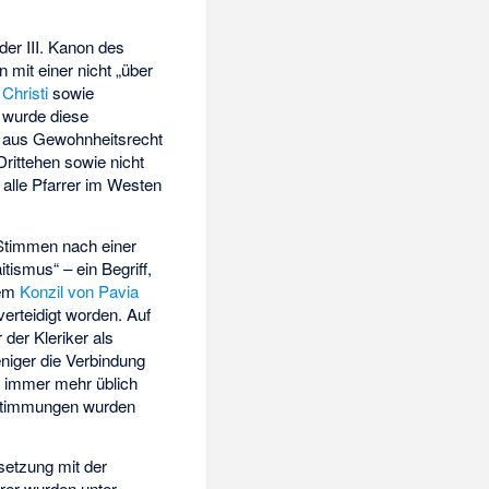
der III. Kanon des
it einer nicht „über
Christi
sowie
 wurde diese
 aus Gewohnheitsrecht
Drittehen sowie nicht
alle Pfarrer im Westen
Stimmen nach einer
ismus“ – ein Begriff,
dem
Konzil von Pavia
erteidigt worden. Auf
der Kleriker als
niger die Verbindung
rs immer mehr üblich
timmungen wurden
setzung mit der
hrer wurden unter