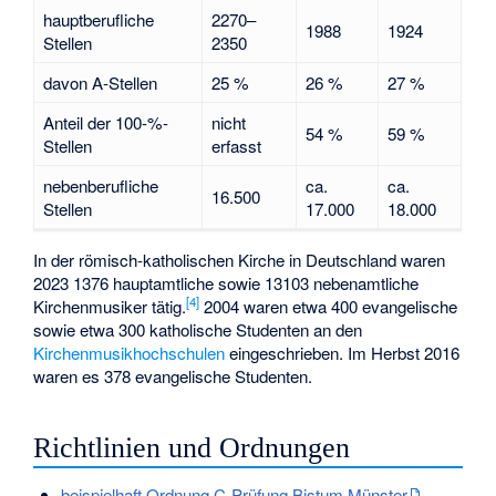
hauptberufliche
2270–
1988
1924
Stellen
2350
davon A-Stellen
25 %
26 %
27 %
Anteil der 100-%-
nicht
54 %
59 %
Stellen
erfasst
nebenberufliche
ca.
ca.
16.500
Stellen
17.000
18.000
In der römisch-katholischen Kirche in Deutschland waren
2023 1376 hauptamtliche sowie 13103 nebenamtliche
[
4
]
Kirchenmusiker tätig.
2004 waren etwa 400 evangelische
sowie etwa 300 katholische Studenten an den
Kirchenmusikhochschulen
eingeschrieben. Im Herbst 2016
waren es 378 evangelische Studenten.
Richtlinien und Ordnungen
beispielhaft Ordnung C-Prüfung Bistum Münster