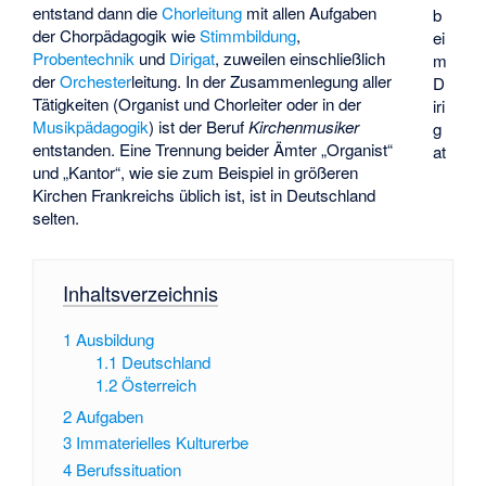
entstand dann die
Chorleitung
mit allen Aufgaben
b
der Chorpädagogik wie
Stimmbildung
,
ei
Probentechnik
und
Dirigat
, zuweilen einschließlich
m
der
Orchester
leitung. In der Zusammenlegung aller
D
Tätigkeiten (Organist und Chorleiter oder in der
iri
Musikpädagogik
) ist der Beruf
Kirchenmusiker
g
entstanden. Eine Trennung beider Ämter „Organist“
at
und „Kantor“, wie sie zum Beispiel in größeren
Kirchen Frankreichs üblich ist, ist in Deutschland
selten.
Inhaltsverzeichnis
1
Ausbildung
1.1
Deutschland
1.2
Österreich
2
Aufgaben
3
Immaterielles Kulturerbe
4
Berufssituation