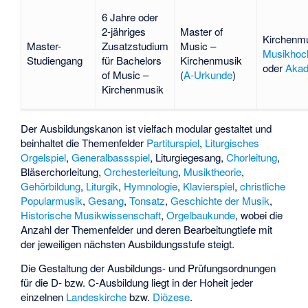
6 Jahre oder
2-jähriges
Master of
Kirchenmu
Master-
Zusatzstudium
Music –
Musikhoc
Studiengang
für Bachelors
Kirchenmusik
oder
Akad
of Music –
(
A-Urkunde
)
Kirchenmusik
Der Ausbildungskanon ist vielfach modular gestaltet und
beinhaltet die Themenfelder
Partiturspiel
,
Liturgisches
Orgelspiel
,
Generalbassspiel
, Liturgiegesang,
Chorleitung
,
Bläserchorleitung,
Orchesterleitung
,
Musiktheorie
,
Gehörbildung
,
Liturgik
,
Hymnologie
,
Klavierspiel
,
christliche
Popularmusik
,
Gesang
,
Tonsatz
,
Geschichte der Musik
,
Historische Musikwissenschaft
,
Orgelbaukunde
, wobei die
Anzahl der Themenfelder und deren Bearbeitungtiefe mit
der jeweiligen nächsten Ausbildungsstufe steigt.
Die Gestaltung der Ausbildungs- und Prüfungsordnungen
für die D- bzw. C-Ausbildung liegt in der Hoheit jeder
einzelnen
Landeskirche
bzw.
Diözese
.