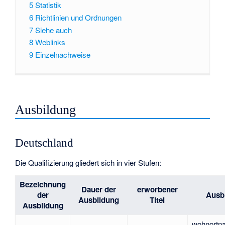
5
Statistik
6
Richtlinien und Ordnungen
7
Siehe auch
8
Weblinks
9
Einzelnachweise
Ausbildung
Deutschland
Die Qualifizierung gliedert sich in vier Stufen:
Bezeichnung
Dauer der
erworbener
der
Ausb
Ausbildung
Titel
Ausbildung
wohnortn