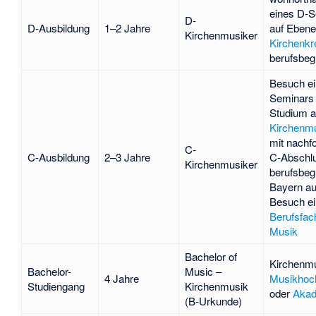
eines D-
D-
D-Ausbildung
1–2 Jahre
auf Ebene
Kirchenmusiker
Kirchenkr
berufsbeg
Besuch ei
Seminars
Studium a
Kirchenm
mit nachf
C-
C-Ausbildung
2–3 Jahre
C-Abschl
Kirchenmusiker
berufsbegl
Bayern au
Besuch ei
Berufsfac
Musik
Bachelor of
Kirchenmu
Bachelor-
Music –
4 Jahre
Musikhoc
Studiengang
Kirchenmusik
oder
Akad
(B-Urkunde)