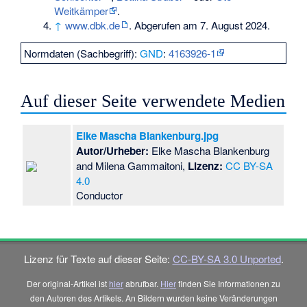
Weitkämper
.
↑
www.dbk.de
. Abgerufen am 7. August 2024.
Normdaten (Sachbegriff):
GND
:
4163926-1
Auf dieser Seite verwendete Medien
Elke Mascha Blankenburg.jpg
Autor/Urheber:
Elke Mascha Blankenburg
and Milena Gammaitoni,
Lizenz:
CC BY-SA
4.0
Conductor
Lizenz für Texte auf dieser Seite:
CC-BY-SA 3.0 Unported
.
Der original-Artikel ist
hier
abrufbar.
Hier
finden Sie Informationen zu
den Autoren des Artikels. An Bildern wurden keine Veränderungen