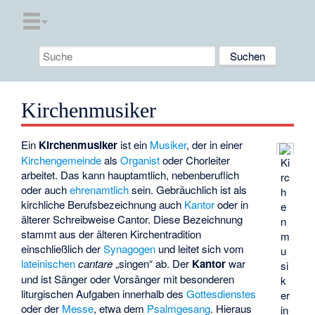
Kirchenmusiker
Ein
Kirchenmusiker
ist ein
Musiker
, der in einer
Kirchengemeinde
als
Organist
oder Chorleiter
Ki
arbeitet. Das kann hauptamtlich, nebenberuflich
rc
oder auch
ehrenamtlich
sein. Gebräuchlich ist als
h
kirchliche Berufsbezeichnung auch
Kantor
oder in
e
älterer Schreibweise Cantor. Diese Bezeichnung
n
stammt aus der älteren Kirchentradition
m
einschließlich der
Synagogen
und leitet sich vom
u
lateinischen
cantare
„singen“ ab. Der
Kantor
war
si
und ist Sänger oder Vorsänger mit besonderen
k
liturgischen Aufgaben innerhalb des
Gottesdienstes
er
oder der
Messe
, etwa dem
Psalmgesang
. Hieraus
in