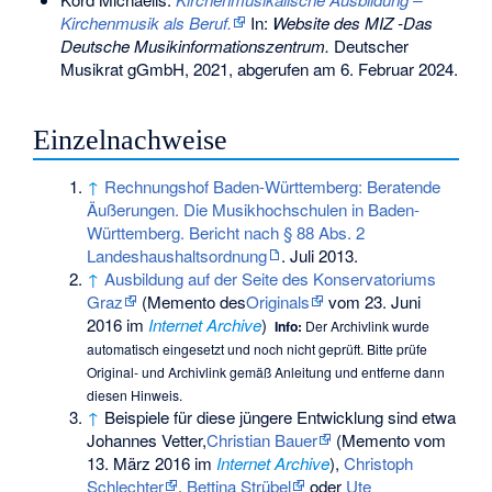
Kirchenmusik als Beruf.
In:
Website des MIZ -Das
Deutsche Musikinformationszentrum.
Deutscher
Musikrat gGmbH, 2021,
abgerufen am 6. Februar 2024
.
Einzelnachweise
↑
Rechnungshof Baden-Württemberg: Beratende
Äußerungen. Die Musikhochschulen in Baden-
Württemberg. Bericht nach § 88 Abs. 2
Landeshaushaltsordnung
. Juli 2013.
↑
Ausbildung auf der Seite des Konservatoriums
Graz
(
Memento
des
Originals
vom 23. Juni
2016 im
Internet Archive
)
Info:
Der Archivlink wurde
automatisch eingesetzt und noch nicht geprüft. Bitte prüfe
Original- und Archivlink gemäß
Anleitung
und entferne dann
diesen Hinweis.
↑
Beispiele für diese jüngere Entwicklung sind etwa
Johannes Vetter
,
Christian Bauer
(
Memento
vom
13. März 2016 im
Internet Archive
),
Christoph
Schlechter
,
Bettina Strübel
oder
Ute