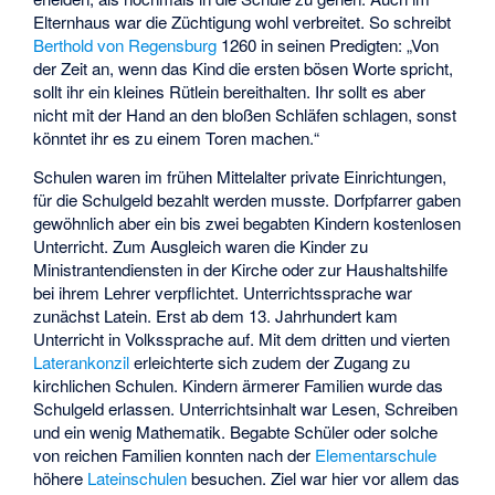
Elternhaus war die Züchtigung wohl verbreitet. So schreibt
Berthold von Regensburg
1260 in seinen Predigten: „Von
der Zeit an, wenn das Kind die ersten bösen Worte spricht,
sollt ihr ein kleines Rütlein bereithalten. Ihr sollt es aber
nicht mit der Hand an den bloßen Schläfen schlagen, sonst
könntet ihr es zu einem Toren machen.“
Schulen waren im frühen Mittelalter private Einrichtungen,
für die Schulgeld bezahlt werden musste. Dorfpfarrer gaben
gewöhnlich aber ein bis zwei begabten Kindern kostenlosen
Unterricht. Zum Ausgleich waren die Kinder zu
Ministrantendiensten in der Kirche oder zur Haushaltshilfe
bei ihrem Lehrer verpflichtet. Unterrichtssprache war
zunächst Latein. Erst ab dem 13. Jahrhundert kam
Unterricht in Volkssprache auf. Mit dem dritten und vierten
Laterankonzil
erleichterte sich zudem der Zugang zu
kirchlichen Schulen. Kindern ärmerer Familien wurde das
Schulgeld erlassen. Unterrichtsinhalt war Lesen, Schreiben
und ein wenig Mathematik. Begabte Schüler oder solche
von reichen Familien konnten nach der
Elementarschule
höhere
Lateinschulen
besuchen. Ziel war hier vor allem das