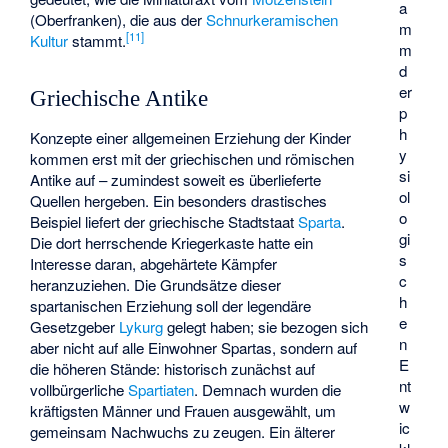
a
(Oberfranken), die aus der
Schnurkeramischen
m
[
11
]
Kultur
stammt.
m
d
er
Griechische Antike
p
h
Konzepte einer allgemeinen Erziehung der Kinder
y
kommen erst mit der griechischen und römischen
si
Antike auf – zumindest soweit es überlieferte
ol
Quellen hergeben. Ein besonders drastisches
o
Beispiel liefert der griechische Stadtstaat
Sparta
.
gi
Die dort herrschende Kriegerkaste hatte ein
s
Interesse daran, abgehärtete Kämpfer
c
heranzuziehen. Die Grundsätze dieser
h
spartanischen Erziehung soll der legendäre
e
Gesetzgeber
Lykurg
gelegt haben; sie bezogen sich
n
aber nicht auf alle Einwohner Spartas, sondern auf
E
die höheren Stände: historisch zunächst auf
nt
vollbürgerliche
Spartiaten
. Demnach wurden die
w
kräftigsten Männer und Frauen ausgewählt, um
ic
gemeinsam Nachwuchs zu zeugen. Ein älterer