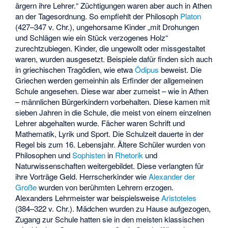
ärgern ihre Lehrer.“ Züchtigungen waren aber auch in Athen
an der Tagesordnung. So empfiehlt der Philosoph
Platon
(427–347 v. Chr.), ungehorsame Kinder „mit Drohungen
und Schlägen wie ein Stück verzogenes Holz“
zurechtzubiegen. Kinder, die ungewollt oder missgestaltet
waren, wurden ausgesetzt. Beispiele dafür finden sich auch
in griechischen Tragödien, wie etwa
Ödipus
beweist. Die
Griechen werden gemeinhin als Erfinder der allgemeinen
Schule angesehen. Diese war aber zumeist – wie in Athen
– männlichen Bürgerkindern vorbehalten. Diese kamen mit
sieben Jahren in die Schule, die meist von einem einzelnen
Lehrer abgehalten wurde. Fächer waren Schrift und
Mathematik, Lyrik und Sport. Die Schulzeit dauerte in der
Regel bis zum 16. Lebensjahr. Ältere Schüler wurden von
Philosophen und
Sophisten
in
Rhetorik
und
Naturwissenschaften weitergebildet. Diese verlangten für
ihre Vorträge Geld. Herrscherkinder wie
Alexander der
Große
wurden von berühmten Lehrern erzogen.
Alexanders Lehrmeister war beispielsweise
Aristoteles
(384–322 v. Chr.). Mädchen wurden zu Hause aufgezogen,
Zugang zur Schule hatten sie in den meisten klassischen