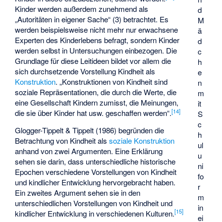
Kinder werden außerdem zunehmend als
d
„Autoritäten in eigener Sache“ (3) betrachtet. Es
M
werden beispielsweise nicht mehr nur erwachsene
ä
Experten des Kinderlebens befragt, sondern Kinder
d
werden selbst in Untersuchungen einbezogen. Die
c
Grundlage für diese Leitideen bildet vor allem die
h
sich durchsetzende Vorstellung Kindheit als
e
Konstruktion
. „Konstruktionen von Kindheit sind
n
soziale Repräsentationen, die durch die Werte, die
m
eine Gesellschaft Kindern zumisst, die Meinungen,
it
[
14
]
die sie über Kinder hat usw. geschaffen werden“.
S
c
Glogger-Tippelt & Tippelt (1986) begründen die
h
Betrachtung von Kindheit als
soziale Konstruktion
ul
anhand von zwei Argumenten. Eine Erklärung
u
sehen sie darin, dass unterschiedliche historische
ni
Epochen verschiedene Vorstellungen von Kindheit
fo
und kindlicher Entwicklung hervorgebracht haben.
r
Ein zweites Argument sehen sie in den
m
unterschiedlichen Vorstellungen von Kindheit und
in
[
15
]
kindlicher Entwicklung in verschiedenen Kulturen.
ei