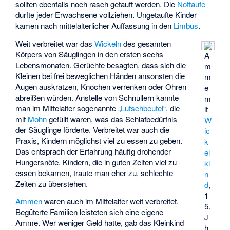
sollten ebenfalls noch rasch getauft werden. Die
Nottaufe
durfte jeder Erwachsene vollziehen. Ungetaufte Kinder
kamen nach mittelalterlicher Auffassung in den
Limbus
.
Weit verbreitet war das
Wickeln
des gesamten
Körpers von Säuglingen in den ersten sechs
A
Lebensmonaten. Gerüchte besagten, dass sich die
m
Kleinen bei frei beweglichen Händen ansonsten die
m
Augen auskratzen, Knochen verrenken oder Ohren
e
abreißen würden. Anstelle von Schnullern kannte
m
man im Mittelalter sogenannte „
Lutschbeutel
“, die
it
mit
Mohn
gefüllt waren, was das Schlafbedürfnis
W
der Säuglinge förderte. Verbreitet war auch die
ic
Praxis, Kindern möglichst viel zu essen zu geben.
k
Das entsprach der Erfahrung häufig drohender
el
Hungersnöte. Kindern, die in guten Zeiten viel zu
ki
essen bekamen, traute man eher zu, schlechte
n
Zeiten zu überstehen.
d
,
1
Ammen
waren auch im Mittelalter weit verbreitet.
5.
Begüterte Familien leisteten sich eine eigene
J
Amme. Wer weniger Geld hatte, gab das Kleinkind
h.