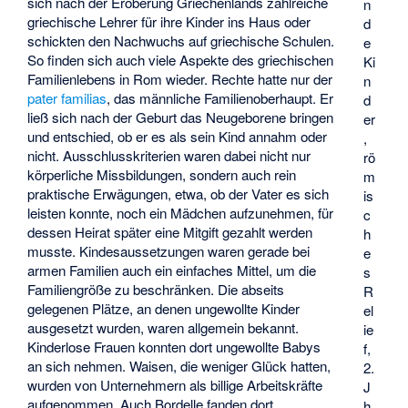
sich nach der Eroberung Griechenlands zahlreiche
n
griechische Lehrer für ihre Kinder ins Haus oder
d
schickten den Nachwuchs auf griechische Schulen.
e
So finden sich auch viele Aspekte des griechischen
Ki
Familienlebens in Rom wieder. Rechte hatte nur der
n
pater familias
, das männliche Familienoberhaupt. Er
d
ließ sich nach der Geburt das Neugeborene bringen
er
und entschied, ob er es als sein Kind annahm oder
,
nicht. Ausschlusskriterien waren dabei nicht nur
rö
körperliche Missbildungen, sondern auch rein
m
praktische Erwägungen, etwa, ob der Vater es sich
is
leisten konnte, noch ein Mädchen aufzunehmen, für
c
dessen Heirat später eine Mitgift gezahlt werden
h
musste. Kindesaussetzungen waren gerade bei
e
armen Familien auch ein einfaches Mittel, um die
s
Familiengröße zu beschränken. Die abseits
R
gelegenen Plätze, an denen ungewollte Kinder
el
ausgesetzt wurden, waren allgemein bekannt.
ie
Kinderlose Frauen konnten dort ungewollte Babys
f,
an sich nehmen. Waisen, die weniger Glück hatten,
2.
wurden von Unternehmern als billige Arbeitskräfte
J
aufgenommen. Auch Bordelle fanden dort
h.