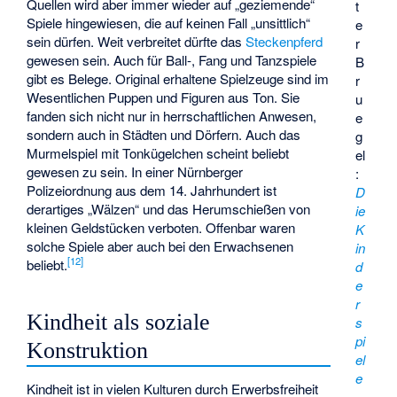
Quellen wird aber immer wieder auf „geziemende“
t
Spiele hingewiesen, die auf keinen Fall „unsittlich“
e
sein dürfen. Weit verbreitet dürfte das
Steckenpferd
r
gewesen sein. Auch für Ball-, Fang und Tanzspiele
B
gibt es Belege. Original erhaltene Spielzeuge sind im
r
Wesentlichen Puppen und Figuren aus Ton. Sie
u
fanden sich nicht nur in herrschaftlichen Anwesen,
e
sondern auch in Städten und Dörfern. Auch das
g
Murmelspiel mit Tonkügelchen scheint beliebt
el
gewesen zu sein. In einer Nürnberger
:
Polizeiordnung aus dem 14. Jahrhundert ist
D
derartiges „Wälzen“ und das Herumschießen von
ie
kleinen Geldstücken verboten. Offenbar waren
K
solche Spiele aber auch bei den Erwachsenen
in
[
12
]
beliebt.
d
e
r
Kindheit als soziale
s
pi
Konstruktion
el
e
Kindheit ist in vielen Kulturen durch Erwerbsfreiheit
,