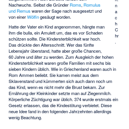
Nachwuchs. Selbst die Gründer
Roms
,
Romulus
n
und Remus
waren der Sage nach ausgesetzt und
a
von einer
Wölfin
gesäugt worden.
c
h
Hatte der Vater ein Kind angenommen, hängte man
C
ihm die bulla, ein Amulett um, das es vor Schaden
hr
schützen sollte. Die Kindersterblichkeit war hoch.
.
Das drückte den Altersschnitt. Wer das fünfte
Lebensjahr überstand, hatte aber große Chancen,
60 Jahre und älter zu werden. Zum Ausgleich der hohen
Kindersterblichkeit waren große Familien mit sechs bis
sieben Kindern üblich. Wie in Griechenland waren auch in
Rom Ammen beliebt. Sie kamen meist aus dem
Sklavenstand und kümmerten sich auch dann noch um
das Kind, wenn es nicht mehr die Brust bekam. Zur
Ernährung der Kleinkinder setzte man auf Ziegenmilch.
Körperliche Züchtigung war üblich. 374 wurde erstmals ein
Gesetz erlassen, das die Kindestötung verbietet. Diese
neue Idee fand in den folgenden Jahrzehnten allerdings
wenig Beachtung.