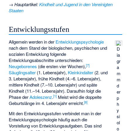
→
Hauptartikel
:
Kindheit und Jugend in den Vereinigten
Staaten
Entwicklungsstufen
Allgemein werden in der
Entwicklungspsychologie
nach dem Stand der biologischen, psychischen und
D
sozialen Entwicklung folgende
ia
Entwicklungsabschnitte unterschieden:
gr
[
7
]
Neugeborenes
(die ersten vier Wochen),
a
Säuglingsalter
(1. Lebensjahr),
Kleinkindalter
(2. und
m
3. Lebensjahr), frühe Kindheit (4.–6. Lebensjahr),
m
mittlere Kindheit (7.–10. Lebensjahr) und späte
d
Kindheit (11.–14. Lebensjahr). Daraufhin folgt die
er
[
1
]
Phase der
Adoleszenz
.
Meist wird die doppelte
p
[
8
]
Geburtslänge im 4. Lebensjahr erreicht.
h
y
Mit den Entwicklungsstufen verbindet man in der
si
Entwicklungspsychologie häufig auch die
ol
Vorstellung von Entwicklungsaufgaben. Das sind
o