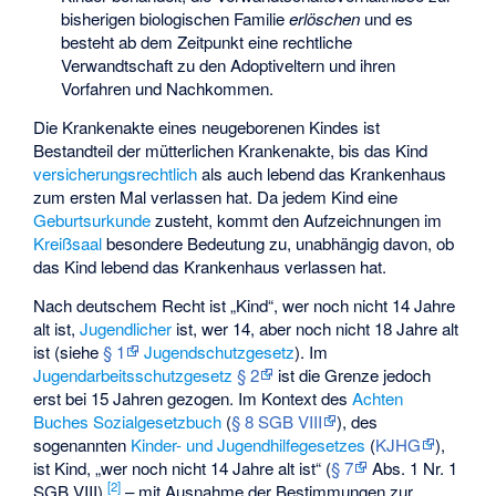
bisherigen biologischen Familie
erlöschen
und es
besteht ab dem Zeitpunkt eine rechtliche
Verwandtschaft zu den Adoptiveltern und ihren
Vorfahren und Nachkommen.
Die Krankenakte eines neugeborenen Kindes ist
Bestandteil der mütterlichen Krankenakte, bis das Kind
versicherungsrechtlich
als auch lebend das Krankenhaus
zum ersten Mal verlassen hat. Da jedem Kind eine
Geburtsurkunde
zusteht, kommt den Aufzeichnungen im
Kreißsaal
besondere Bedeutung zu, unabhängig davon, ob
das Kind lebend das Krankenhaus verlassen hat.
Nach deutschem Recht ist „Kind“, wer noch nicht 14 Jahre
alt ist,
Jugendlicher
ist, wer 14, aber noch nicht 18 Jahre alt
ist (siehe
§ 1
Jugendschutzgesetz
). Im
Jugendarbeitsschutzgesetz
§ 2
ist die Grenze jedoch
erst bei 15 Jahren gezogen. Im Kontext des
Achten
Buches Sozialgesetzbuch
(
§ 8 SGB VIII
), des
sogenannten
Kinder- und Jugendhilfegesetzes
(
KJHG
),
ist Kind, „wer noch nicht 14 Jahre alt ist“ (
§ 7
Abs. 1 Nr. 1
[
2
]
SGB VIII).
– mit Ausnahme der Bestimmungen zur