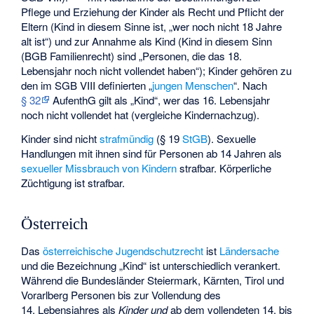
Pflege und Erziehung der Kinder als Recht und Pflicht der
Eltern (Kind in diesem Sinne ist, „wer noch nicht 18 Jahre
alt ist“) und zur Annahme als Kind (Kind in diesem Sinn
(BGB Familienrecht) sind „Personen, die das 18.
Lebensjahr noch nicht vollendet haben“); Kinder gehören zu
den im SGB VIII definierten „
jungen Menschen
“. Nach
§ 32
AufenthG gilt als „Kind“, wer das 16. Lebensjahr
noch nicht vollendet hat (vergleiche
Kindernachzug
).
Kinder sind nicht
strafmündig
(§ 19
StGB
). Sexuelle
Handlungen mit ihnen sind für Personen ab 14 Jahren als
sexueller Missbrauch von Kindern
strafbar.
Körperliche
Züchtigung
ist strafbar.
Österreich
Das
österreichische Jugendschutzrecht
ist
Ländersache
und die Bezeichnung „Kind“ ist unterschiedlich verankert.
Während die Bundesländer Steiermark, Kärnten, Tirol und
Vorarlberg Personen bis zur Vollendung des
14. Lebensjahres als
Kinder und
ab dem vollendeten 14. bis