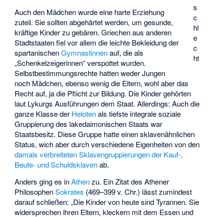
s
Auch den Mädchen wurde eine harte Erziehung
c
zuteil. Sie sollten abgehärtet werden, um gesunde,
hl
kräftige Kinder zu gebären. Griechen aus anderen
e
Stadtstaaten fiel vor allem die leichte Bekleidung der
c
spartanischen
Gymnastinnen
auf, die als
ht
„Schenkelzeigerinnen“ verspottet wurden.
Selbstbestimmungsrechte hatten weder Jungen
noch Mädchen, ebenso wenig die Eltern, wohl aber das
Recht auf, ja die Pflicht zur Bildung. Die Kinder gehörten
laut Lykurgs Ausführungen dem Staat. Allerdings: Auch die
ganze Klasse der
Heloten
als tiefste integrale soziale
Gruppierung des lakedaimonischen Staats war
Staatsbesitz. Diese Gruppe hatte einen sklavenähnlichen
Status, wich aber durch verschiedene Eigenheiten von den
damals verbreiteten Sklavengruppierungen der Kauf-,
Beute- und Schuldsklaven
ab.
Anders ging es in
Athen
zu. Ein Zitat des Athener
Philosophen
Sokrates
(469–399 v. Chr.) lässt zumindest
darauf schließen: „Die Kinder von heute sind Tyrannen. Sie
widersprechen ihren Eltern, kleckern mit dem Essen und