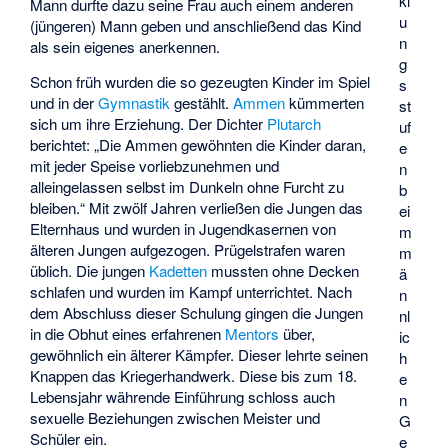
kl
Mann durfte dazu seine Frau auch einem anderen
u
(jüngeren) Mann geben und anschließend das Kind
n
als sein eigenes anerkennen.
g
Schon früh wurden die so gezeugten Kinder im Spiel
s
und in der
Gymnastik
gestählt.
Ammen
kümmerten
st
sich um ihre Erziehung. Der Dichter
Plutarch
uf
berichtet: „Die Ammen gewöhnten die Kinder daran,
e
mit jeder Speise vorliebzunehmen und
n
alleingelassen selbst im Dunkeln ohne Furcht zu
b
bleiben.“ Mit zwölf Jahren verließen die Jungen das
ei
Elternhaus und wurden in Jugendkasernen von
m
älteren Jungen aufgezogen. Prügelstrafen waren
m
üblich. Die jungen
Kadetten
mussten ohne Decken
ä
schlafen und wurden im Kampf unterrichtet. Nach
n
dem Abschluss dieser Schulung gingen die Jungen
nl
in die Obhut eines erfahrenen
Mentors
über,
ic
gewöhnlich ein älterer Kämpfer. Dieser lehrte seinen
h
Knappen das Kriegerhandwerk. Diese bis zum 18.
e
Lebensjahr währende Einführung schloss auch
n
sexuelle Beziehungen zwischen Meister und
G
Schüler ein.
e