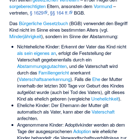
sorgeberechtigten
Eltern, ansonsten dem
Vormund
–
vertreten,
§ 1629
,
§§ 164 ff.
BGB.
Das
Bürgerliche Gesetzbuch
(BGB) verwendet den Begriff
Kind nicht im Sinne eines bestimmten Alters (vgl.
Minderjährigkeit
), sondern im Sinne der Abstammung:
Nichteheliche Kinder: Erkennt der Vater das Kind nicht
als sein eigenes an
, erfolgt die Feststellung der
Vaterschaft gegebenenfalls durch ein
Abstammungsgutachten
, und die Vaterschaft wird
durch das
Familiengericht
anerkannt
(
Vaterschaftsanerkennung
). Falls die
Ehe
der Mutter
innerhalb der letzten 300 Tage vor Geburt des Kindes
aufgelöst wurde (auch bei Tod des Vaters), gilt dieses
Kind als ehelich geboren (vergleiche
Unehelichkeit
).
Eheliche Kinder: Der Ehemann der Mutter gilt
automatisch als Vater, kann aber die
Vaterschaft
anfechten.
Angenommene Kinder: Adoptivkinder werden ab dem
Tage der ausgesprochenen
Adoption
wie
eheliche
Kinder behandelt; die Verwandtschaftsverhältnisse zur