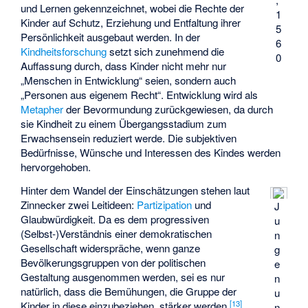
und Lernen gekennzeichnet, wobei die Rechte der
1
Kinder auf Schutz, Erziehung und Entfaltung ihrer
5
Persönlichkeit ausgebaut werden. In der
6
Kindheitsforschung
setzt sich zunehmend die
0
Auffassung durch, dass Kinder nicht mehr nur
„Menschen in Entwicklung“ seien, sondern auch
„Personen aus eigenem Recht“. Entwicklung wird als
Metapher
der Bevormundung zurückgewiesen, da durch
sie Kindheit zu einem Übergangsstadium zum
Erwachsensein reduziert werde. Die subjektiven
Bedürfnisse, Wünsche und Interessen des Kindes werden
hervorgehoben.
Hinter dem Wandel der Einschätzungen stehen laut
Zinnecker zwei Leitideen:
Partizipation
und
J
Glaubwürdigkeit. Da es dem progressiven
u
(Selbst-)Verständnis einer demokratischen
n
Gesellschaft widerspräche, wenn ganze
g
Bevölkerungsgruppen von der politischen
e
Gestaltung ausgenommen werden, sei es nur
n
natürlich, dass die Bemühungen, die Gruppe der
u
[
13
]
Kinder in diese einzubeziehen, stärker werden.
n