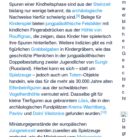
m
Spuren einer Kindheitsphase sind aus der
Steinzeit
w
bislang nur wenige bekannt, da
archäologische
ei
[
9
]
Nachweise hierfür schwierig sind.
Belege für
bl
Kinderspiel
bieten
jungpaläolithische
Felsbilder
mit
ic
kindlichen Fingerabdrücken aus der
Höhle von
h
Rouffignac
, die zeigen, dass Kinder hier spielerisch
e
ihre Spuren hinterließen. Weitere Indizien gibt es mit
n
figürlichen
Grabbeigaben
in Kindergräbern, wie das
G
geschnitzte Pferdchen in der jungpaläolithischen
e
Doppelbestattung zweier Jugendlicher von
Sungir
s
(Russland). Hierbei kann es sich – statt um
c
Spielzeuge
– jedoch auch um
Totem
-Objekte
hl
handeln, wie das für die mehr als 30.000 Jahre alten
e
Elfenbeinfiguren
aus der schwäbischen
c
Vogelherdhöhle
vermutet wird. Dasselbe gilt für
ht
kleine Tierfiguren aus gebranntem
Löss
, die in den
archäologischen Fundplätzen
Krems-Wachtberg
,
[
10
]
Pavlov
und
Dolní Věstonice
gefunden wurden.
D
Miniaturgegenstände der europäischen
ia
Jungsteinzeit
werden zuweilen als Spielzeuge
gr
gedeutet, wie die Miniaturaxt vom
Motzenstein