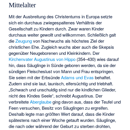
Mittelalter
Mit der Ausbreitung des Christentums in Europa setzte
sich ein durchaus zwiegespaltenes Verhältnis der
Gesellschaft zu Kindern durch. Zwar waren Kinder
durchaus weiter gewollt und willkommen. Schließlich galt
die
Zeugung
von Nachwuchs als höchstes Ziel der
christlichen Ehe. Zugleich wuchs aber auch die Skepsis
gegenüber Neugeborenen und Kleinkindern. Der
Kirchenvater
Augustinus von Hippo
(354–430) wies darauf
hin, dass Säuglinge in Sünde geboren werden, da sie der
sündigen Fleischeslust von Mann und Frau entspringen.
Sie seien mit der Erbsünde
Adams und Evas
behaftet.
Zudem sind sie laut, launisch, eifersüchtig und triebhaft.
„Schwach und unschuldig sind nur die kindlichen Glieder,
nicht des Kindes Seele“, schreibt Augustinus. Der
verbreitete
Aberglaube
ging davon aus, dass der Teufel und
Feen versuchen, Besitz von Säuglingen zu ergreifen.
Deshalb legte man größten Wert darauf, dass die Kinder
spätestens nach einer Woche getauft wurden. Säuglinge,
die nach oder während der Geburt zu sterben drohten,