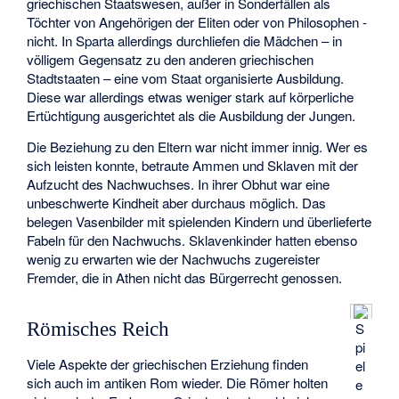
griechischen Staatswesen, außer in Sonderfällen als
Töchter von Angehörigen der Eliten oder von Philosophen -
nicht. In Sparta allerdings durchliefen die Mädchen – in
völligem Gegensatz zu den anderen griechischen
Stadtstaaten – eine vom Staat organisierte Ausbildung.
Diese war allerdings etwas weniger stark auf körperliche
Ertüchtigung ausgerichtet als die Ausbildung der Jungen.
Die Beziehung zu den Eltern war nicht immer innig. Wer es
sich leisten konnte, betraute Ammen und Sklaven mit der
Aufzucht des Nachwuchses. In ihrer Obhut war eine
unbeschwerte Kindheit aber durchaus möglich. Das
belegen Vasenbilder mit spielenden Kindern und überlieferte
Fabeln für den Nachwuchs. Sklavenkinder hatten ebenso
wenig zu erwarten wie der Nachwuchs zugereister
Fremder, die in Athen nicht das Bürgerrecht genossen.
Römisches Reich
S
pi
Viele Aspekte der griechischen Erziehung finden
el
sich auch im antiken Rom wieder. Die Römer holten
e