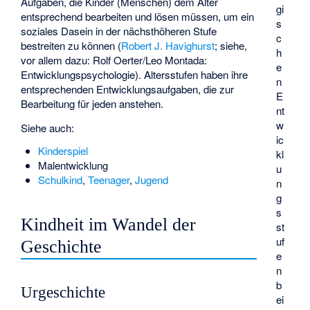
Aufgaben, die Kinder (Menschen) dem Alter
gi
entsprechend bearbeiten und lösen müssen, um ein
s
soziales Dasein in der nächsthöheren Stufe
c
bestreiten zu können (
Robert J. Havighurst
; siehe,
h
vor allem dazu: Rolf Oerter/Leo Montada:
e
Entwicklungspsychologie). Altersstufen haben ihre
n
entsprechenden Entwicklungsaufgaben, die zur
E
Bearbeitung für jeden anstehen.
nt
w
Siehe auch:
ic
Kinderspiel
kl
Malentwicklung
u
Schulkind
,
Teenager
,
Jugend
n
g
s
Kindheit im Wandel der
st
uf
Geschichte
e
n
b
Urgeschichte
ei