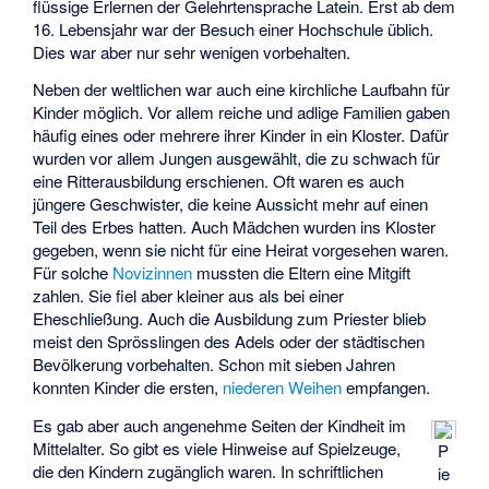
flüssige Erlernen der Gelehrtensprache Latein. Erst ab dem
16. Lebensjahr war der Besuch einer Hochschule üblich.
Dies war aber nur sehr wenigen vorbehalten.
Neben der weltlichen war auch eine kirchliche Laufbahn für
Kinder möglich. Vor allem reiche und adlige Familien gaben
häufig eines oder mehrere ihrer Kinder in ein Kloster. Dafür
wurden vor allem Jungen ausgewählt, die zu schwach für
eine Ritterausbildung erschienen. Oft waren es auch
jüngere Geschwister, die keine Aussicht mehr auf einen
Teil des Erbes hatten. Auch Mädchen wurden ins Kloster
gegeben, wenn sie nicht für eine Heirat vorgesehen waren.
Für solche
Novizinnen
mussten die Eltern eine Mitgift
zahlen. Sie fiel aber kleiner aus als bei einer
Eheschließung. Auch die Ausbildung zum Priester blieb
meist den Sprösslingen des Adels oder der städtischen
Bevölkerung vorbehalten. Schon mit sieben Jahren
konnten Kinder die ersten,
niederen Weihen
empfangen.
Es gab aber auch angenehme Seiten der Kindheit im
Mittelalter. So gibt es viele Hinweise auf Spielzeuge,
P
die den Kindern zugänglich waren. In schriftlichen
ie