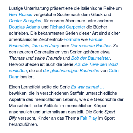
Lustige Unterhaltung präsentierte die italienische Reihe um
Herr Rossis
vergebliche Suche nach dem Glück und
Doctor Snuggles
, für dessen Abenteuer unter anderen
Douglas Adams
und
Richard Carpenter
die Bücher
schrieben. Die bekanntesten Serien dieser Art sind sicher
amerikanische Zeichentrick-
Formate
wie
Familie
Feuerstein
,
Tom und Jerry
oder
Der rosarote Panther
. Zu
den neueren Generationen von Serien gehören etwa
Thomas und seine Freunde
und
Bob der Baumeister
.
Hervorzuheben ist auch die Serie
Als die Tiere den Wald
verließen
, die auf
der gleichnamigen Buchreihe
von
Colin
Dann
basiert.
Einen Lerneffekt sollte die Serie
Es war einmal …
bewirken, die in verschiedenen Staffeln unterschiedliche
Aspekte des menschlichen Lebens, wie die Geschichte der
Menschheit, oder Abläufe im menschlichen Körper
anschaulich und unterhaltsam darstellt. Die Serie
Sport
Billy
versucht, Kinder an das Thema
Fair Play
im Sport
heranzuführen.