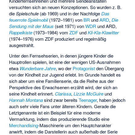
Kinderfernsehreihen und mehrere Sendeanstalten
versuchten sich an neuen Konzeptionen. So wurden z. B.
die
Spielschule
(ab 1969) und in der Nachfolge
Das
feuerrote Spielmobil
(1972–1981) von
BR
und
ARD
,
Die
Sendung mit der Maus
(seit 1971) von
WDR
und ARD,
Rappelkiste
(1973–1984) vom
ZDF
und
Kli-Kla-Klawitter
(1974–1976) vom ZDF produziert und regelmäßig
ausgestrahlt.
Unter den Fernsehserien, in denen jüngere Kinder die
Hauptrollen spielen, ist eine der wenigen US-Ausnahmen
etwa
Wunderbare Jahre
, wo der
Protagonist
den Übergang
von der Kindheit zur Jugend erlebt. Im Grunde handelt es
sich aber um eine Familienserie, da die Reihe aus der
Perspektive des Erwachsenen erzählt wird, der sich an
seine Kindheit erinnert.
Clarissa
,
Lizzie McGuire
und
Hannah Montana
sind zwar bereits
Teenager
, haben jedoch
auch sehr viele Fans unter älteren Kindern. Gerade die
Letztgenannte ist ein Beispiel für eine moderne
Vermarktung, indem das produzierende Studio eine
Merchandising
-Maschinerie um den Hauptcharakter
anwirft, indem die Darstellerin auch außerhalb der Serie