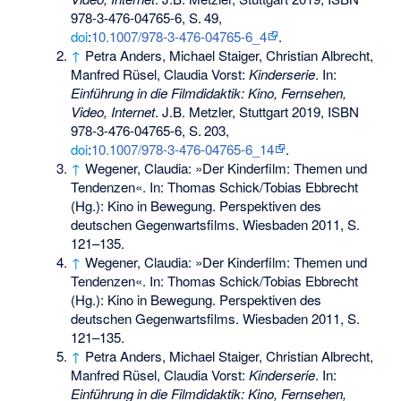
978-3-476-04765-6
,
S.
49
,
doi
:
10.1007/978-3-476-04765-6_4
.
↑
Petra Anders, Michael Staiger, Christian Albrecht,
Manfred Rüsel, Claudia Vorst:
Kinderserie
. In:
Einführung in die Filmdidaktik: Kino, Fernsehen,
Video, Internet
. J.B. Metzler, Stuttgart 2019,
ISBN
978-3-476-04765-6
,
S.
203
,
doi
:
10.1007/978-3-476-04765-6_14
.
↑
Wegener, Claudia: »Der Kinderfilm: Themen und
Tendenzen«. In: Thomas Schick/Tobias Ebbrecht
(Hg.): Kino in Bewegung. Perspektiven des
deutschen Gegenwartsfilms. Wiesbaden 2011, S.
121–135.
↑
Wegener, Claudia: »Der Kinderfilm: Themen und
Tendenzen«. In: Thomas Schick/Tobias Ebbrecht
(Hg.): Kino in Bewegung. Perspektiven des
deutschen Gegenwartsfilms. Wiesbaden 2011, S.
121–135.
↑
Petra Anders, Michael Staiger, Christian Albrecht,
Manfred Rüsel, Claudia Vorst:
Kinderserie
. In:
Einführung in die Filmdidaktik: Kino, Fernsehen,