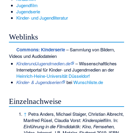
Jugendfilm
Jugendserie
Kinder- und Jugendliteratur
Weblinks
Commons
: Kinderserie
– Sammlung von Bildern,
Videos und Audiodateien
KinderundJugendmedien.de
– Wissenschaftliches
Internetportal für Kinder- und Jugendmedien an der
Heinrich-Heine-Universität Düsseldorf
Kinder- & Jugendserien
bei
Wunschliste.de
Einzelnachweise
↑
Petra Anders, Michael Staiger, Christian Albrecht,
Manfred Rüsel, Claudia Vorst:
Kinderspielfilm
. In:
Einführung in die Filmdidaktik: Kino, Fernsehen,
Video, Internet
. J.B. Metzler, Stuttgart 2019,
ISBN