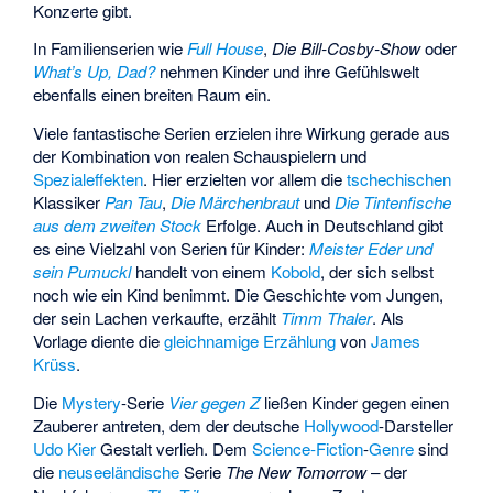
Konzerte gibt.
In Familienserien wie
Full House
,
Die Bill-Cosby-Show
oder
What’s Up, Dad?
nehmen Kinder und ihre Gefühlswelt
ebenfalls einen breiten Raum ein.
Viele fantastische Serien erzielen ihre Wirkung gerade aus
der Kombination von realen Schauspielern und
Spezialeffekten
. Hier erzielten vor allem die
tschechischen
Klassiker
Pan Tau
,
Die Märchenbraut
und
Die Tintenfische
aus dem zweiten Stock
Erfolge. Auch in Deutschland gibt
es eine Vielzahl von Serien für Kinder:
Meister Eder und
sein Pumuckl
handelt von einem
Kobold
, der sich selbst
noch wie ein Kind benimmt. Die Geschichte vom Jungen,
der sein Lachen verkaufte, erzählt
Timm Thaler
. Als
Vorlage diente die
gleichnamige Erzählung
von
James
Krüss
.
Die
Mystery
-Serie
Vier gegen Z
ließen Kinder gegen einen
Zauberer antreten, dem der deutsche
Hollywood
-Darsteller
Udo Kier
Gestalt verlieh. Dem
Science-Fiction
-
Genre
sind
die
neuseeländische
Serie
The New Tomorrow
– der