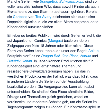
Manche Serien, wie
SpongeBob Schwammkopf
, sind so
voller anarchistischem Witz, dass sowohl Kinder als auch
Erwachsene zu den Stammzuschauern gehören. Bereits
die
Cartoons
von
Tex Avery
zeichneten sich durch eine
Doppeldeutigkeit aus, die vor allem Ältere ansprach, ohne
Kinder dabei auszuschließen.
Ein ebenso breites Publikum wird durch Serien erreicht, die
auf Japanischen Comics (
Mangas
) basieren, deren
Zielgruppe von 9 bis 18 Jahren oder älter reicht. Diese
Form von Serien kennt man auch unter den Begriff
Anime
.
Beispiele hierfür sind
Dragon Ball
,
One Piece
,
Naruto
und
Detektiv Conan
. In Japan können Produktionen die für
Kinder geeignet sind, ernsthaftere Themen und
realistischere Gewaltdarstellungen haben, als das in
westlichen Produktionen der Fall ist, was dazu führt, dass
in anderen Ländern die Serien vor der Ausstrahlung
bearbeitet werden. Die Vorgangsweise kann sich dabei
unterscheiden. So sind bei One Piece sämtliche Bilder,
Dialoge und Thematiken gleich geblieben, wobei es
vereinzelte und moderate Schnitte gab, um die Serien im
Tagesprogramm zeigen zu können. Ein Kontrastbeispiel ist