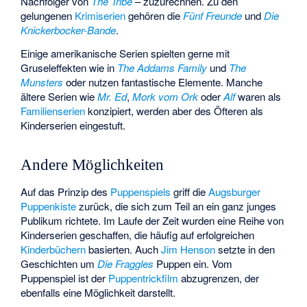
Nachfolger von
The Tribe
– zuzurechnen. Zu den
gelungenen
Krimiserien
gehören die
Fünf Freunde
und
Die
Knickerbocker-Bande
.
Einige amerikanische Serien spielten gerne mit
Gruseleffekten wie in
The Addams Family
und
The
Munsters
oder nutzen fantastische Elemente. Manche
ältere Serien wie
Mr. Ed
,
Mork vom Ork
oder
Alf
waren als
Familienserien
konzipiert, werden aber des Öfteren als
Kinderserien eingestuft.
Andere Möglichkeiten
Auf das Prinzip des
Puppenspiels
griff die
Augsburger
Puppenkiste
zurück, die sich zum Teil an ein ganz junges
Publikum richtete. Im Laufe der Zeit wurden eine Reihe von
Kinderserien geschaffen, die häufig auf erfolgreichen
Kinderbüchern
basierten. Auch
Jim Henson
setzte in den
Geschichten um
Die Fraggles
Puppen ein. Vom
Puppenspiel ist der
Puppentrickfilm
abzugrenzen, der
ebenfalls eine Möglichkeit darstellt.