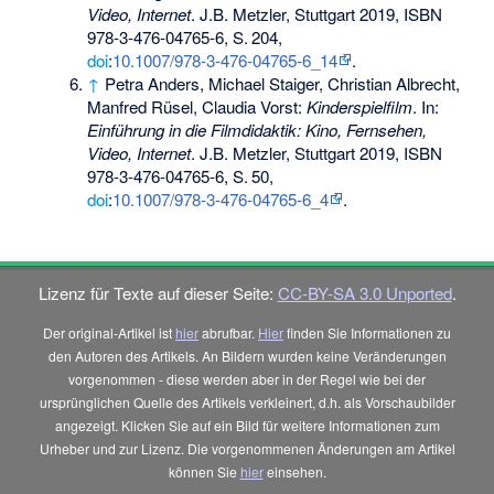
Video, Internet
. J.B. Metzler, Stuttgart 2019,
ISBN
978-3-476-04765-6
,
S.
204
,
doi
:
10.1007/978-3-476-04765-6_14
.
↑
Petra Anders, Michael Staiger, Christian Albrecht,
Manfred Rüsel, Claudia Vorst:
Kinderspielfilm
. In:
Einführung in die Filmdidaktik: Kino, Fernsehen,
Video, Internet
. J.B. Metzler, Stuttgart 2019,
ISBN
978-3-476-04765-6
,
S.
50
,
doi
:
10.1007/978-3-476-04765-6_4
.
Lizenz für Texte auf dieser Seite:
CC-BY-SA 3.0 Unported
.
Der original-Artikel ist
hier
abrufbar.
Hier
finden Sie Informationen zu
den Autoren des Artikels. An Bildern wurden keine Veränderungen
vorgenommen - diese werden aber in der Regel wie bei der
ursprünglichen Quelle des Artikels verkleinert, d.h. als Vorschaubilder
angezeigt. Klicken Sie auf ein Bild für weitere Informationen zum
Urheber und zur Lizenz. Die vorgenommenen Änderungen am Artikel
können Sie
hier
einsehen.