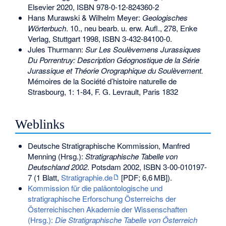
Elsevier 2020,
ISBN 978-0-12-824360-2
Hans Murawski & Wilhelm Meyer:
Geologisches
Wörterbuch
. 10., neu bearb. u. erw. Aufl., 278, Enke
Verlag, Stuttgart 1998,
ISBN 3-432-84100-0
.
Jules Thurmann:
Sur Les Soulèvemens Jurassiques
Du Porrentruy: Description Géognostique de la Série
Jurassique et Théorie Orographique du Soulèvement.
Mémoires de la Société d’histoire naturelle de
Strasbourg, 1: 1-84, F. G. Levrault, Paris 1832
Weblinks
Deutsche Stratigraphische Kommission, Manfred
Menning (Hrsg.):
Stratigraphische Tabelle von
Deutschland 2002
. Potsdam 2002,
ISBN 3-00-010197-
7
(1 Blatt,
Stratigraphie.de
[PDF;
6,6
MB
]).
Kommission für die paläontologische und
stratigraphische Erforschung Österreichs der
Österreichischen Akademie der Wissenschaften
(Hrsg.):
Die Stratigraphische Tabelle von Österreich