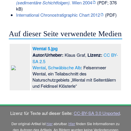
(sedimentäre Schichtfolgen).
Wien 2004
(PDF; 376
kB)
International Chronostratigraphic Chart 2012
(PDF)
Auf dieser Seite verwendete Medien
Wental 5.jpg
Autor/Urheber:
Klaus Graf,
Lizenz:
CC BY-
SA 2.5
Wental
,
Schwäbische Alb
: Felsenmeer
Wental, ein Teilabschnitt des
Naturschutzgebiets „Wental mit Seitentälern
und Feldinsel Klösterle“
Lizenz für Texte auf dieser Seite:
CC-BY-SA 3.0 Unported
.
Der original-Artikel ist
hier
abrufbar.
Hier
finden Sie Informationen zu
den Autoren des Artikels. An Bildern wurden keine Veränderungen