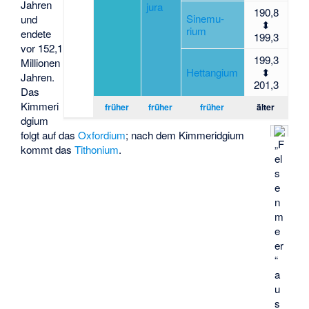
Jahren
jura
190,8
Sinemu­
und
⬍
rium
endete
199,3
vor 152,1
199,3
Millionen
Hettan­gium
⬍
Jahren.
201,3
Das
Kimmeri
früher
früher
früher
älter
dgium
folgt auf das
Oxfordium
; nach dem Kimmeridgium
„F
kommt das
Tithonium
.
el
s
e
n
m
e
er
“
a
u
s