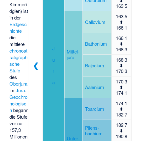
Oxfor­dium
⬍
Kimmeri
163,5
dgien) ist
163,5
in der
Callo­vium
⬍
Erdgesc
166,1
hichte
die
166,1
Batho­nium
⬍
mittlere
J
168,3
chronost
Mittel­
ratigraphi
jura
u
168,3
❮
sche
Bajo­cium
⬍
Stufe
r
170,3
des
170,3
a
Oberjura
Aale­nium
⬍
im
Jura
.
174,1
Geochro
174,1
nologisc
Toar­cium
⬍
h
begann
182,7
die Stufe
vor ca.
182,7
Pliens­
157,3
⬍
bachium
190,8
Millionen
Unter­