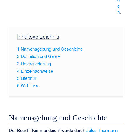
e
n
.
Inhaltsverzeichnis
1
Namensgebung und Geschichte
2
Definition und GSSP
3
Untergliederung
4
Einzelnachweise
5
Literatur
6
Weblinks
Namensgebung und Geschichte
Der Begriff „Kimmeridgien“ wurde durch
Jules Thurmann