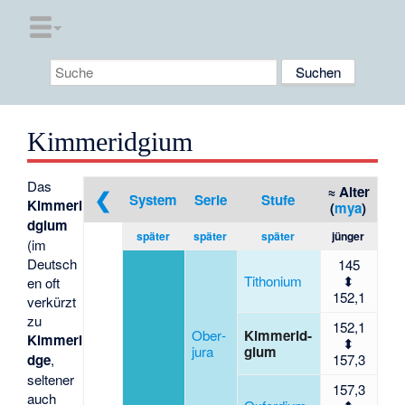
Kimmeridgium
Das
≈ Alter
❮
System
Serie
Stufe
Kimmeri
(
mya
)
dgium
später
später
später
jünger
(im
Deutsch
145
Titho­nium
⬍
en oft
152,1
verkürzt
zu
152,1
Ober­
Kimmerid­
Kimmeri
⬍
jura
gium
dge
,
157,3
seltener
157,3
auch