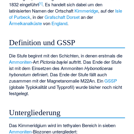
[
1
]
1832 eingeführt
. Es handelt sich dabei um den
latinisierten Namen der Ortschaft
Kimmeridge
, auf der
Isle
of Purbeck
, in der
Grafschaft
Dorset
an der
Ärmelkanalküste
von
England
.
Definition und GSSP
Die Stufe beginnt mit den Schichten, in denen erstmals die
Ammoniten
-Art
Pictonia baylei
auftritt. Das Ende der Stufe
ist mit dem Einsetzen des Ammoniten
Hybonoticeras
hybonotum
definiert. Das Ende der Stufe fällt auch
zusammen mit der
Magnetanomalie
M22An. Ein
GSSP
(globale Typlokalität und Typprofil) wurde bisher noch nicht
festgelegt.
Untergliederung
Das Kimmeridgium wird im tethyalen Bereich in sieben
Ammoniten
-Biozonen untergliedert: