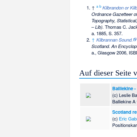
a
b
↑
Kilbrandon or Ki
Ordnance Gazetteer of
Topography, Statistical
– Lib).
Thomas C. Jack,
a. 1885, S. 357.
↑
Kilbrannan Sound.
Scotland. An Encyclop
a., Glasgow 2006,
ISB
Auf dieser Seite
Balliekine 
(c) Leslie Ba
Balliekine A
Scotland re
(c)
Eric Ga
Positionska