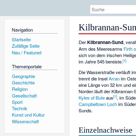
Kilbrannan-Su
Navigation
Startseite
Der
Kilbrannan-Sund
, vera
Zufällige Seite
Arm des Meeresarms
Firth 
Neu / Featured
sich von dem irischen Heili
[1]
im Jahre 545 bereiste.
Themenportale
Die Wasserstraße verläuft i
Geographie
trennt die Insel
Arran
im Oste
Geschichte
eine Länge von 32 km und ei
Religion
Norden läuft der Kilbrannan
Gesellschaft
[1]
Kyles of Bute
aus
, im Süde
Sport
Campbeltown Loch
im Süden 
Technik
Sunds.
Kunst und Kultur
Wissenschaft
Einzelnachweise