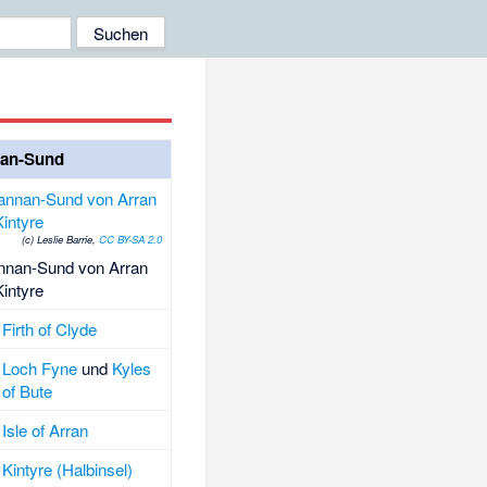
nan-Sund
(c) Leslie Barrie,
CC BY-SA 2.0
annan-Sund von Arran
intyre
Firth of Clyde
Loch Fyne
und
Kyles
of Bute
Isle of Arran
Kintyre (Halbinsel)