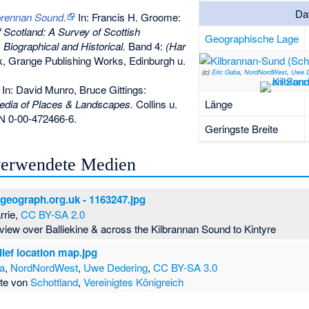
Da
lbrennan Sound.
In: Francis H. Groome:
 Scotland: A Survey of Scottish
Geographische Lage
, Biographical and Historical.
Band 4:
(Har
 Grange Publishing Works, Edinburgh u.
(c)
Eric Gaba
,
NordNordWest
,
Uwe D
In: David Munro, Bruce Gittings:
edia of Places & Landscapes.
Collins u.
Länge
N 0-00-472466-6
.
Geringste Breite
 verwendete Medien
- geograph.org.uk - 1163247.jpg
rrie,
CC BY-SA 2.0
 view over Balliekine & across the Kilbrannan Sound to Kintyre
lief location map.jpg
ba
,
NordNordWest
,
Uwe Dedering
,
CC BY-SA 3.0
rte von
Schottland
,
Vereinigtes Königreich