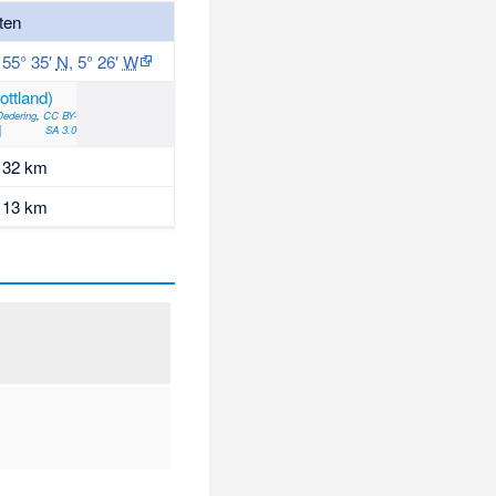
ten
55° 35′
N
,
5° 26′
W
edering
,
CC BY-
SA 3.0
32 km
13 km