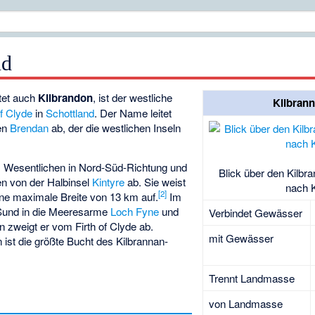
nd
ltet auch
Kilbrandon
, ist der westliche
Kilbran
of Clyde
in
Schottland
. Der Name leitet
gen
Brendan
ab, der die westlichen Inseln
m Wesentlichen in Nord-Süd-Richtung und
Blick über den Kilbr
n von der Halbinsel
Kintyre
ab. Sie weist
nach K
[2]
ne maximale Breite von 13 km auf.
Im
-Sund in die Meeresarme
Loch Fyne
und
Verbindet Gewässer
n zweigt er vom Firth of Clyde ab.
mit Gewässer
ist die größte Bucht des Kilbrannan-
Trennt Landmasse
von Landmasse