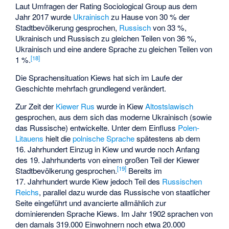
Laut Umfragen der Rating Sociological Group aus dem
Jahr 2017 wurde
Ukrainisch
zu Hause von 30 % der
Stadtbevölkerung gesprochen,
Russisch
von 33 %,
Ukrainisch und Russisch zu gleichen Teilen von 36 %,
Ukrainisch und eine andere Sprache zu gleichen Teilen von
[
18
]
1 %.
Die Sprachensituation Kiews hat sich im Laufe der
Geschichte mehrfach grundlegend verändert.
Zur Zeit der
Kiewer Rus
wurde in Kiew
Altostslawisch
gesprochen, aus dem sich das moderne Ukrainisch (sowie
das Russische) entwickelte. Unter dem Einfluss
Polen-
Litauens
hielt die
polnische Sprache
spätestens ab dem
16. Jahrhundert Einzug in Kiew und wurde noch Anfang
des 19. Jahrhunderts von einem großen Teil der Kiewer
[
19
]
Stadtbevölkerung gesprochen.
Bereits im
17. Jahrhundert wurde Kiew jedoch Teil des
Russischen
Reichs
, parallel dazu wurde das Russische von staatlicher
Seite eingeführt und avancierte allmählich zur
dominierenden Sprache Kiews. Im Jahr 1902 sprachen von
den damals 319.000 Einwohnern noch etwa 20.000