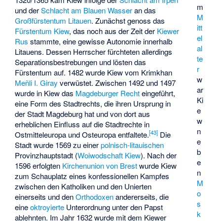
m
und der
Schlacht am Blauen Wasser
an das
M
Großfürstentum Litauen
. Zunächst genoss das
itt
Fürstentum Kiew
, das noch aus der Zeit der
Kiewer
el
Rus
stammte, eine gewisse Autonomie innerhalb
al
Litauens. Dessen Herrscher fürchteten allerdings
te
Separationsbestrebungen und lösten das
r
Fürstentum auf. 1482 wurde Kiew vom Krimkhan
w
Meñli I. Giray
verwüstet. Zwischen 1492 und 1497
ar
wurde in Kiew das
Magdeburger Recht
eingeführt,
Ki
eine Form des Stadtrechts, die ihren Ursprung in
e
der Stadt Magdeburg hat und von dort aus
w
erheblichen Einfluss auf die Stadtrechte in
n
[
43
]
Ostmitteleuropa und Osteuropa entfaltete.
Die
e
Stadt wurde 1569 zu einer
polnisch-litauischen
b
Provinzhauptstadt (
Woiwodschaft Kiew
). Nach der
e
1596 erfolgten
Kirchenunion von Brest
wurde Kiew
n
zum Schauplatz eines konfessionellen Kampfes
M
zwischen den Katholiken und den Unierten
o
einerseits und den
Orthodoxen
andererseits, die
s
eine
oktroyierte
Unterordnung unter den Papst
k
ablehnten. Im Jahr 1632 wurde mit dem Kiewer