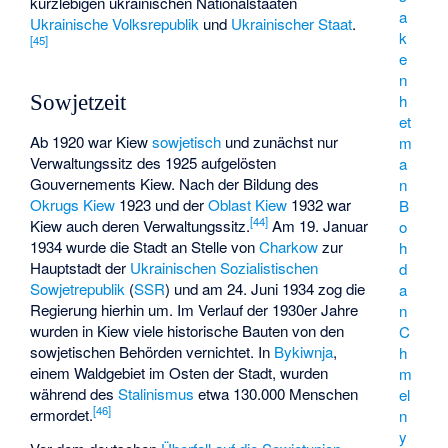
kurzlebigen ukrainischen Nationalstaaten
a
Ukrainische Volksrepublik
und
Ukrainischer Staat
.
k
[
45
]
e
n
Sowjetzeit
h
et
Ab 1920 war Kiew
sowjetisch
und zunächst nur
m
Verwaltungssitz des 1925 aufgelösten
a
Gouvernements Kiew. Nach der Bildung des
n
Okrugs Kiew
1923 und der
Oblast Kiew
1932 war
B
[
44
]
Kiew auch deren Verwaltungssitz.
Am 19. Januar
o
1934 wurde die Stadt an Stelle von
Charkow
zur
h
Hauptstadt der
Ukrainischen Sozialistischen
d
Sowjetrepublik
(
SSR
) und am 24. Juni 1934 zog die
a
Regierung hierhin um. Im Verlauf der 1930er Jahre
n
wurden in Kiew viele historische Bauten von den
C
sowjetischen Behörden vernichtet. In
Bykiwnja
,
h
einem Waldgebiet im Osten der Stadt, wurden
m
während des
Stalinismus
etwa 130.000 Menschen
el
[
46
]
ermordet.
n
y