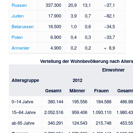
Russen
337.300
20,9
13,1
−37,1
Juden
17.900
3,9
0,7
−82,1
Belarussen
16.500
1,0
0,6
−34,5
Polen
6.900
0,4
0,3
−33,7
Armenier
4.900
0,2
0,2
+
8,9
Verteilung der Wohnbevölkerung nach Alter
Einwohner
Altersgruppe
2012
Gesamt
Männer
Frauen
Gesam
0–14 Jahre
380.144
195.556
184.588
486.8
15–64 Jahre
2.052.516
959.406
1.093.110
1.980.4
ab 65 Jahre
340.291
124.543
215.748
453.5