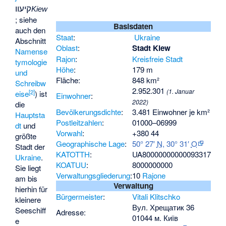
קיעוו
Kiew
; siehe
Basisdaten
auch den
Staat
:
Ukraine
Abschnitt
Oblast
:
Stadt Kiew
Namense
Rajon
:
Kreisfreie Stadt
tymologie
Höhe
:
179 m
und
Fläche:
848 km²
Schreibw
2.952.301
(1. Januar
[
2
]
eise
) ist
Einwohner
:
2022)
die
Bevölkerungsdichte
:
3.481 Einwohner je km²
Hauptsta
Postleitzahlen
:
01000–06999
dt
und
Vorwahl
:
+380 44
größte
Geographische Lage
:
50° 27′
N
,
30° 31′
O
Stadt der
KATOTTH
:
UA80000000000093317
Ukraine
.
KOATUU
:
8000000000
Sie liegt
Verwaltungsgliederung
:
10
Rajone
am bis
Verwaltung
hierhin für
Bürgermeister
:
Vitali Klitschko
kleinere
Вул. Хрещатик 36
Seeschiff
Adresse:
01044 м. Київ
e