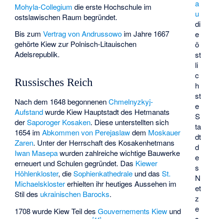
a
Mohyla-Collegium
die erste Hochschule im
u
ostslawischen Raum begründet.
di
Bis zum
Vertrag von Andrussowo
im Jahre 1667
e
gehörte Kiew zur Polnisch-Litauischen
ö
Adelsrepublik.
st
li
c
Russisches Reich
h
st
Nach dem 1648 begonnenen
Chmelnyzkyj-
e
Aufstand
wurde Kiew Hauptstadt des
Hetmanats
S
der
Saporoger Kosaken
. Diese unterstellten sich
ta
1654 im
Abkommen von Perejaslaw
dem
Moskauer
dt
Zaren
. Unter der Herrschaft des Kosakenhetmans
d
Iwan Masepa
wurden zahlreiche wichtige Bauwerke
e
erneuert und Schulen gegründet. Das
Kiewer
s
Höhlenkloster
, die
Sophienkathedrale
und das
St.
N
Michaelskloster
erhielten ihr heutiges Aussehen im
et
Stil des
ukrainischen Barocks
.
z
e
1708 wurde Kiew Teil des
Gouvernements Kiew
und
s