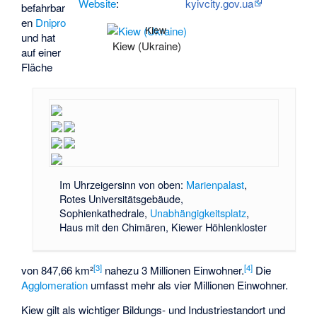
Website
:
kyivcity.gov.ua
befahrbar
en
Dnipro
Kiew
und hat
Kiew (Ukraine)
auf einer
Fläche
Im Uhrzeigersinn von oben:
Marienpalast
,
Rotes Universitätsgebäude
,
Sophienkathedrale,
Unabhängigkeitsplatz
,
Haus mit den Chimären
, Kiewer Höhlenkloster
[
3
]
[
4
]
von 847,66 km²
nahezu 3 Millionen Einwohner.
Die
Agglomeration
umfasst mehr als vier Millionen Einwohner.
Kiew gilt als wichtiger Bildungs- und Industriestandort und