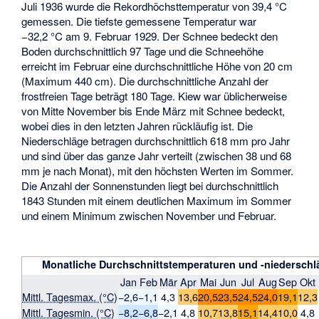
Juli 1936 wurde die Rekordhöchsttemperatur von 39,4 °C
gemessen. Die tiefste gemessene Temperatur war
−32,2 °C am 9. Februar 1929. Der Schnee bedeckt den
Boden durchschnittlich 97 Tage und die Schneehöhe
erreicht im Februar eine durchschnittliche Höhe von 20 cm
(Maximum 440 cm). Die durchschnittliche Anzahl der
frostfreien Tage beträgt 180 Tage. Kiew war üblicherweise
von Mitte November bis Ende März mit Schnee bedeckt,
wobei dies in den letzten Jahren rückläufig ist. Die
Niederschläge betragen durchschnittlich 618 mm pro Jahr
und sind über das ganze Jahr verteilt (zwischen 38 und 68
mm je nach Monat), mit den höchsten Werten im Sommer.
Die Anzahl der Sonnenstunden liegt bei durchschnittlich
1843 Stunden mit einem deutlichen Maximum im Sommer
und einem Minimum zwischen November und Februar.
Monatliche Durchschnittstemperaturen und -niederschl
Jan
Feb
Mär
Apr
Mai
Jun
Jul
Aug
Sep
Okt
Mittl. Tagesmax. (°C)
−2,6
−1,1
4,3
13,6
20,5
23,5
24,5
24,0
19,1
12,3
Mittl. Tagesmin. (°C)
−8,2
−6,8
−2,1
4,8
10,7
13,8
15,1
14,4
10,0
4,8