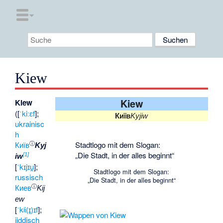
Kiew
Kiew
Kiew
([
ˈkiːɛf
];
Київ
Kyjiw
ukrainisc
h
ⓘ
Stadtlogo mit dem Slogan:
Київ
Kyj
„Die Stadt, in der alles beginnt“
[
1
]
iw
[
ˈkɪjɪu̯
];
Stadtlogo mit dem Slogan:
russisch
„Die Stadt, in der alles beginnt“
ⓘ
Киев
Kij
ew
[
ˈkʲi(ɪ̯)ɪf
];
jiddisch