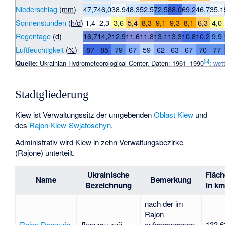
Niederschlag
(
mm
)
47,7
46,0
38,9
48,3
52,5
72,5
88,0
69,2
46,7
35,1
Sonnenstunden
(
h/d
)
1,4
2,3
3,6
5,4
8,3
9,1
9,3
8,1
6,3
4,0
Regentage
(
d
)
16,7
14,2
12,9
11,6
11,8
13,1
13,3
10,8
10,2
9,9
Luftfeuchtigkeit
(
%
)
87
85
79
67
59
62
63
67
70
77
[
5
]
Quelle:
Ukrainian Hydrometeorological Center, Daten: 1961–1990
;
wet
Stadtgliederung
Kiew ist Verwaltungssitz der umgebenden
Oblast Kiew
und
des
Rajon Kiew-Swjatoschyn
.
Administrativ wird Kiew in zehn Verwaltungsbezirke
(Rajone) unterteilt.
Ukrainische
Fläch
Name
Bemerkung
Bezeichnung
in km
nach der im
Rajon
Rajon Darnyzja
Дарницький
aufgegangenen
133,6