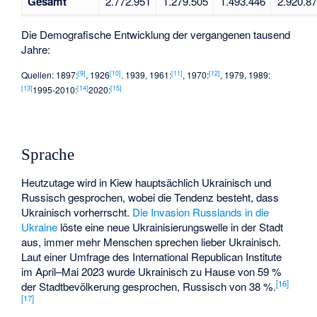
Gesamt
2.772.951
1.279.505
1.493.446
2.920.8
Die Demografische Entwicklung der vergangenen tausend
Jahre:
[
9
]
[
10
]
[
11
]
[
12
]
Quellen: 1897:
, 1926
. 1939, 1961:
, 1970:
, 1979, 1989:
[
13
]
[
14
]
[
15
]
1995-2010:
2020:
Sprache
Heutzutage wird in Kiew hauptsächlich Ukrainisch und
Russisch gesprochen, wobei die Tendenz besteht, dass
Ukrainisch vorherrscht.
Die Invasion Russlands in die
Ukraine
löste eine neue Ukrainisierungswelle in der Stadt
aus, immer mehr Menschen sprechen lieber Ukrainisch.
Laut einer Umfrage des International Republican Institute
im April–Mai 2023 wurde Ukrainisch zu Hause von 59 %
[
16
]
der Stadtbevölkerung gesprochen, Russisch von 38 %.
[
17
]