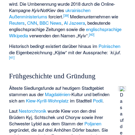
wird. Die Umbenennung wurde 2018 durch die Online-
Kampagne
KyivNotKiev
des
ukrainischen
[
39
]
Außenministeriums
forciert.
Medienunternehmen wie
Reuters
,
CNN
,
BBC News
,
Al Jazeera
, bedeutende
englischsprachige Zeitungen sowie die
englischsprachige
[
40
]
Wikipedia
verwenden den Namen „Kyiv“.
Historisch bedingt existiert darüber hinaus im
Polnischen
die Eigenbezeichnung „Kijów“ mit der Aussprache:
ˈki.juf
.
[
41
]
Frühgeschichte und Gründung
Älteste Siedlungsfunde auf heutigem Stadtgebiet
stammen aus der
Magdalénien
-Kultur und befinden
D
sich am
Kiew-Kyrill-Wohnplatz
im Stadtteil
Podil
.
a
s
Laut
Nestorchronik
wurde Kiew von den
drei
a
Brüdern Kyj, Schtschek und Choryw sowie ihrer
uf
Schwester Lybid
aus dem Stamm der
Poljanen
d
gegründet, die auf drei Anhöhen Dörfer bauten. Sie
e