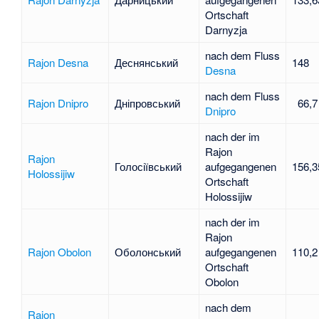
Ortschaft
Darnyzja
nach dem Fluss
Rajon Desna
Деснянський
148
Desna
nach dem Fluss
Rajon Dnipro
Дніпровський
66,7
Dnipro
nach der im
Rajon
Rajon
Голосіївський
aufgegangenen
156,3
Holossijiw
Ortschaft
Holossijiw
nach der im
Rajon
Rajon Obolon
Оболонський
aufgegangenen
110,2
Ortschaft
Obolon
nach dem
Rajon