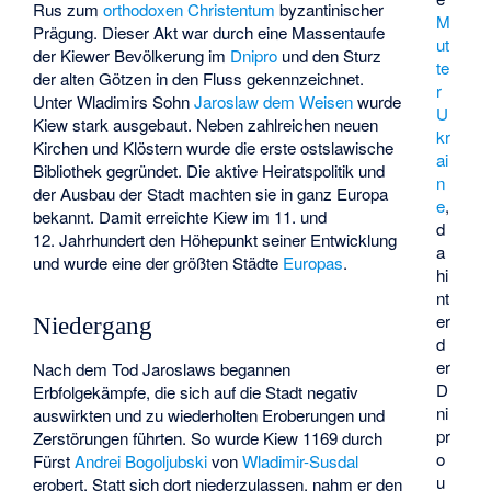
Rus zum
orthodoxen Christentum
byzantinischer
M
Prägung. Dieser Akt war durch eine Massentaufe
ut
der Kiewer Bevölkerung im
Dnipro
und den Sturz
te
der alten Götzen in den Fluss gekennzeichnet.
r
Unter Wladimirs Sohn
Jaroslaw dem Weisen
wurde
U
Kiew stark ausgebaut. Neben zahlreichen neuen
kr
Kirchen und Klöstern wurde die erste ostslawische
ai
Bibliothek gegründet. Die aktive Heiratspolitik und
n
der Ausbau der Stadt machten sie in ganz Europa
e
,
bekannt. Damit erreichte Kiew im 11. und
d
12. Jahrhundert den Höhepunkt seiner Entwicklung
a
und wurde eine der größten Städte
Europas
.
hi
nt
er
Niedergang
d
er
Nach dem Tod Jaroslaws begannen
D
Erbfolgekämpfe, die sich auf die Stadt negativ
ni
auswirkten und zu wiederholten Eroberungen und
pr
Zerstörungen führten. So wurde Kiew 1169 durch
o
Fürst
Andrei Bogoljubski
von
Wladimir-Susdal
u
erobert. Statt sich dort niederzulassen, nahm er den