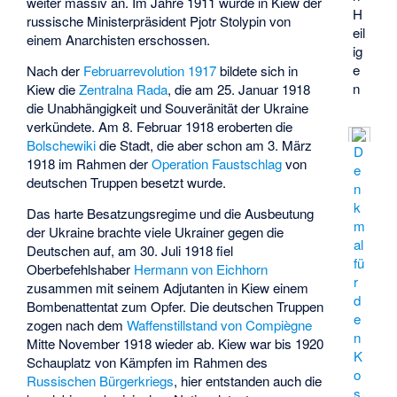
weiter massiv an. Im Jahre 1911 wurde in Kiew der
H
russische Ministerpräsident
Pjotr Stolypin
von
eil
einem Anarchisten erschossen.
ig
e
Nach der
Februarrevolution 1917
bildete sich in
n
Kiew die
Zentralna Rada
, die am 25. Januar 1918
die Unabhängigkeit und Souveränität der Ukraine
verkündete. Am 8. Februar 1918 eroberten die
Bolschewiki
die Stadt, die aber schon am 3. März
D
1918 im Rahmen der
Operation Faustschlag
von
e
deutschen Truppen besetzt wurde.
n
k
Das harte Besatzungsregime und die Ausbeutung
m
der Ukraine brachte viele Ukrainer gegen die
al
Deutschen auf, am 30. Juli 1918 fiel
fü
Oberbefehlshaber
Hermann von Eichhorn
r
zusammen mit seinem Adjutanten in Kiew einem
d
Bombenattentat zum Opfer. Die deutschen Truppen
e
zogen nach dem
Waffenstillstand von Compiègne
n
Mitte November 1918 wieder ab. Kiew war bis 1920
K
Schauplatz von Kämpfen im Rahmen des
o
Russischen Bürgerkriegs
, hier entstanden auch die
s