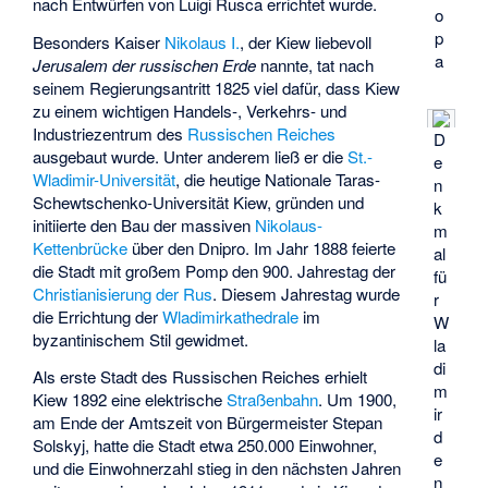
nach Entwürfen von Luigi Rusca errichtet wurde.
o
p
Besonders Kaiser
Nikolaus I.
, der Kiew liebevoll
a
Jerusalem der russischen Erde
nannte, tat nach
seinem Regierungsantritt 1825 viel dafür, dass Kiew
zu einem wichtigen Handels-, Verkehrs- und
Industriezentrum des
Russischen Reiches
D
ausgebaut wurde. Unter anderem ließ er die
St.-
e
Wladimir-Universität
, die heutige Nationale Taras-
n
Schewtschenko-Universität Kiew, gründen und
k
initiierte den Bau der massiven
Nikolaus-
m
Kettenbrücke
über den Dnipro. Im Jahr 1888 feierte
al
die Stadt mit großem Pomp den 900. Jahrestag der
fü
Christianisierung der Rus
. Diesem Jahrestag wurde
r
die Errichtung der
Wladimirkathedrale
im
W
byzantinischem Stil
gewidmet.
la
di
Als erste Stadt des Russischen Reiches erhielt
m
Kiew 1892 eine elektrische
Straßenbahn
. Um 1900,
ir
am Ende der Amtszeit von Bürgermeister
Stepan
d
Solskyj
, hatte die Stadt etwa 250.000 Einwohner,
e
und die Einwohnerzahl stieg in den nächsten Jahren
n