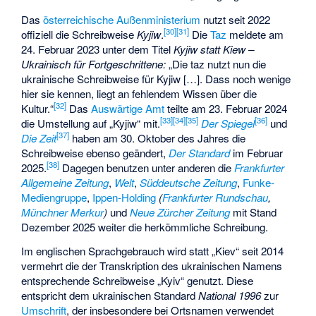
Das
österreichische Außenministerium
nutzt seit 2022
[
30
]
[
31
]
offiziell die Schreibweise
Kyjiw
.
Die
Taz
meldete am
24. Februar 2023 unter dem Titel
Kyjiw statt Kiew –
Ukrainisch für Fortgeschrittene:
„Die taz nutzt nun die
ukrainische Schreibweise für Kyjiw […]. Dass noch wenige
hier sie kennen, liegt an fehlendem Wissen über die
[
32
]
Kultur.“
Das
Auswärtige Amt
teilte am 23. Februar 2024
[
33
]
[
34
]
[
35
]
[
36
]
die Umstellung auf „Kyjiw“ mit.
Der Spiegel
und
[
37
]
Die Zeit
haben am 30. Oktober des Jahres die
Schreibweise ebenso geändert,
Der Standard
im Februar
[
38
]
2025.
Dagegen benutzen unter anderen die
Frankfurter
Allgemeine Zeitung
,
Welt
,
Süddeutsche Zeitung
,
Funke-
Mediengruppe
,
Ippen-Holding
(
Frankfurter Rundschau
,
Münchner Merkur
)
und
Neue Zürcher Zeitung
mit Stand
Dezember 2025 weiter die herkömmliche Schreibung.
Im englischen Sprachgebrauch wird statt „Kiev“ seit 2014
vermehrt die der Transkription des ukrainischen Namens
entsprechende Schreibweise „Kyiv“ genutzt. Diese
entspricht dem ukrainischen Standard
National 1996
zur
Umschrift
, der insbesondere bei Ortsnamen verwendet