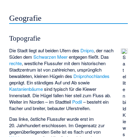
Geografie
Topografie
Die Stadt liegt auf beiden Ufern des
Dnipro
, der nach
Süden dem
Schwarzen Meer
entgegen fließt. Das
S
rechte
, westliche Flussufer mit dem historischen
a
Stadtzentrum ist von zahlreichen, ursprünglich
t
bewaldeten, kleinen Hügeln des
Dniprohochlandes
el
geprägt. Ein ständiges Auf und Ab sowie
lit
Kastanienbäume
sind typisch für die Kiewer
e
Innenstadt. Die Hügel fallen hier steil zum Fluss ab.
n
Weiter im Norden – im Stadtteil
Podil
– besteht ein
bi
flacher und breiter, bebauter Uferstreifen.
ld
K
Das linke, östliche Flussufer wurde erst im
ie
20. Jahrhundert erschlossen. Im Gegensatz zur
w
gegenüberliegenden Seite ist es flach und von
s