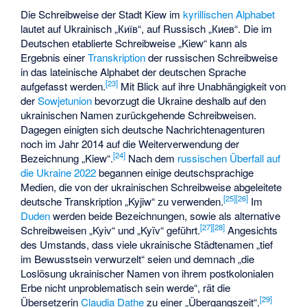
Die Schreibweise der Stadt Kiew im
kyrillischen Alphabet
lautet auf Ukrainisch „
Київ
“, auf Russisch „
Киев
“. Die im
Deutschen etablierte Schreibweise „Kiew“ kann als
Ergebnis einer
Transkription
der russischen Schreibweise
in das lateinische Alphabet der deutschen Sprache
[
23
]
aufgefasst werden.
Mit Blick auf ihre Unabhängigkeit von
der
Sowjetunion
bevorzugt die Ukraine deshalb auf den
ukrainischen Namen zurückgehende Schreibweisen.
Dagegen einigten sich deutsche Nachrichtenagenturen
noch im Jahr 2014 auf die Weiterverwendung der
[
24
]
Bezeichnung „Kiew“.
Nach dem
russischen Überfall auf
die Ukraine 2022
begannen einige deutschsprachige
Medien, die von der ukrainischen Schreibweise abgeleitete
[
25
]
[
26
]
deutsche Transkription „Kyjiw“ zu verwenden.
Im
Duden
werden beide Bezeichnungen, sowie als alternative
[
27
]
[
28
]
Schreibweisen „Kyiv“ und „Kyïv“ geführt.
Angesichts
des Umstands, dass viele ukrainische Städtenamen „tief
im Bewusstsein verwurzelt“ seien und demnach „die
Loslösung ukrainischer Namen von ihrem postkolonialen
Erbe nicht unproblematisch sein werde“, rät die
[
29
]
Übersetzerin
Claudia Dathe
zu einer „Übergangszeit“.