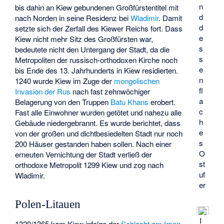
n
bis dahin an Kiew gebundenen Großfürstentitel mit
d
nach Norden in seine Residenz bei
Wladimir
. Damit
d
setzte sich der Zerfall des Kiewer Reichs fort. Dass
e
Kiew nicht mehr Sitz des Großfürsten war,
s
bedeutete nicht den Untergang der Stadt, da die
s
Metropoliten der russisch-orthodoxen Kirche noch
e
bis Ende des 13. Jahrhunderts in Kiew residierten.
n
1240 wurde Kiew im Zuge der
mongolischen
fl
Invasion der Rus
nach fast zehnwöchiger
a
Belagerung von den Truppen
Batu Khans
erobert.
c
Fast alle Einwohner wurden getötet und nahezu alle
h
Gebäude niedergebrannt. Es wurde berichtet, dass
e
von der großen und dichtbesiedelten Stadt nur noch
s
200 Häuser gestanden haben sollen. Nach einer
O
erneuten Vernichtung der Stadt verließ der
st
orthodoxe Metropolit 1299 Kiew und zog nach
uf
Wladimir.
er
Polen-Litauen
I
1320/1365 kam Kiew infolge der
Schlacht am Irpen