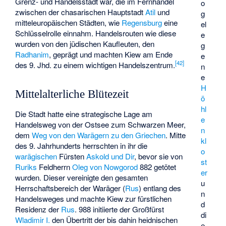
Grenz- und Handelsstadt war, die im Fernhandel
o
zwischen der chasarischen Hauptstadt
Atil
und
g
mitteleuropäischen Städten, wie
Regensburg
eine
el
Schlüsselrolle einnahm. Handelsrouten wie diese
e
wurden von den jüdischen Kaufleuten, den
g
Radhanim
, geprägt und machten Kiew am Ende
e
[
42
]
des 9. Jhd. zu einem wichtigen Handelszentrum.
n
e
H
Mittelalterliche Blütezeit
ö
hl
Die Stadt hatte eine strategische Lage am
e
Handelsweg von der Ostsee zum Schwarzen Meer,
n
dem
Weg von den Warägern zu den Griechen
. Mitte
kl
des 9. Jahrhunderts herrschten in ihr die
o
warägischen
Fürsten
Askold und Dir
, bevor sie von
st
Ruriks
Feldherrn
Oleg von Nowgorod
882 getötet
er
wurden. Dieser vereinigte den gesamten
u
Herrschaftsbereich der Waräger (
Rus
) entlang des
n
Handelsweges und machte Kiew zur fürstlichen
d
Residenz der
Rus
. 988 initiierte der Großfürst
di
Wladimir I.
den Übertritt der bis dahin heidnischen
e