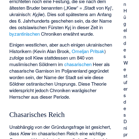
errichteten noch eine Festung, die sie nach dem
n
ältesten Bruder benannten („Kiew“ = ‚Stadt von Kyj‘,
H
ukrainisch:
Kyjiw
). Dies soll spätestens am Anfang
ü
des 6. Jahrhunderts geschehen sein, da der Name
g
des ostslawischen Fürsten Kyj in dieser Zeit in
el
byzantinischen
Chroniken erwähnt wurde.
n
d
Einigen westlichen, aber auch einigen ukrainischen
e
Historikern (Kevin Alan Brook,
Omeljan Pritsak
)
s
zufolge soll Kiew stattdessen um 840 von
W
muslimischen Söldnern im
chasarischen
Heer als
e
chasarische Garnison im Poljanenland gegründet
st
worden sein, der Name der Stadt sei wie diese
uf
Söldner ostiranischen Ursprungs. Diese Theorie
er
widerspricht jedoch Chroniken warägischer
s
Herrscher aus dieser Periode.
d
e
Chasarisches Reich
s
D
Unabhängig von der Gründungsfrage ist gesichert,
ni
dass
Kiew
im chasarischen Reich eine wichtige
pr