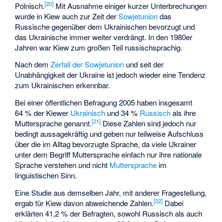
[
20
]
Polnisch.
Mit Ausnahme einiger kurzer Unterbrechungen
wurde in Kiew auch zur Zeit der
Sowjetunion
das
Russische gegenüber dem Ukrainischen bevorzugt und
das Ukrainische immer weiter verdrängt. In den 1980er
Jahren war Kiew zum großen Teil russischsprachig.
Nach dem
Zerfall der Sowjetunion
und seit der
Unabhängigkeit der Ukraine ist jedoch wieder eine Tendenz
zum Ukrainischen erkennbar.
Bei einer öffentlichen Befragung 2005 haben insgesamt
64 % der Kiewer
Ukrainisch
und 34 %
Russisch
als ihre
[
21
]
Muttersprache genannt.
Diese Zahlen sind jedoch nur
bedingt aussagekräftig und geben nur teilweise Aufschluss
über die im Alltag bevorzugte Sprache, da viele Ukrainer
unter dem Begriff Muttersprache einfach nur ihre nationale
Sprache verstehen und nicht
Muttersprache
im
linguistischen Sinn.
Eine Studie aus demselben Jahr, mit anderer Fragestellung,
[
22
]
ergab für Kiew davon abweichende Zahlen.
Dabei
erklärten 41,2 % der Befragten, sowohl Russisch als auch