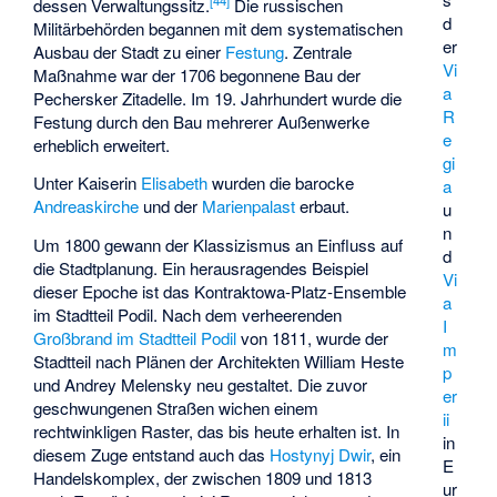
[
44
]
dessen Verwaltungssitz.
Die russischen
d
Militärbehörden begannen mit dem systematischen
er
Ausbau der Stadt zu einer
Festung
. Zentrale
Vi
Maßnahme war der 1706 begonnene Bau der
a
Pechersker Zitadelle. Im 19. Jahrhundert wurde die
R
Festung durch den Bau mehrerer Außenwerke
e
erheblich erweitert.
gi
Unter Kaiserin
Elisabeth
wurden die barocke
a
Andreaskirche
und der
Marienpalast
erbaut.
u
n
Um 1800 gewann der Klassizismus an Einfluss auf
d
die Stadtplanung. Ein herausragendes Beispiel
Vi
dieser Epoche ist das Kontraktowa-Platz-Ensemble
a
im Stadtteil Podil. Nach dem verheerenden
I
Großbrand im Stadtteil Podil
von 1811, wurde der
m
Stadtteil nach Plänen der Architekten William Heste
p
und Andrey Melensky neu gestaltet. Die zuvor
er
geschwungenen Straßen wichen einem
ii
rechtwinkligen Raster, das bis heute erhalten ist. In
in
diesem Zuge entstand auch das
Hostynyj Dwir
, ein
E
Handelskomplex, der zwischen 1809 und 1813
ur