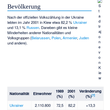
Bevölkerung
S
t
a
Nach der offiziellen Volkszählung in der Ukraine
d
lebten im Jahr 2001 in Kiew etwa 82,2 %
Ukrainer
tr
und 13,1 %
Russen
. Daneben gibt es kleine
aj
Minderheiten anderer Nationalitäten und
o
Volksgruppen (
Belarussen
,
Polen
,
Armenier
,
Juden
n
und andere).
e
v
o
n
K
ie
w
1989
2001
Veränderung
Nationalität
Einwohner
[
7
]
(%)
(%)
(%)
Ukrainer
2.110.800
72,5
82,2
+13,3