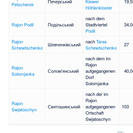
Печерський
Kiewer
19,5
Petschersk
Höhlenkloster
nach dem
Rajon Podil
Подільський
Stadtviertel
34,0
Podil
Rajon
nach
Taras
Шевченківський
27
Schewtschenko
Schewtschenko
nach dem im
Rajon
Rajon
Солом’янський
aufgegangenen
40,0
Solomjanka
Dorf
Solomjanka
nach der im
Rajon
Rajon
Святошинський
aufgegangenen
103
Swjatoschyn
Ortschaft
Swjatoschyn