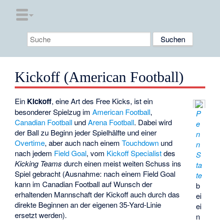
Kickoff (American Football)
Ein
Kickoff
, eine Art des
Free Kicks
, ist ein
besonderer Spielzug im
American Football
,
P
Canadian Football
und
Arena Football
. Dabei wird
e
der Ball zu Beginn jeder Spielhälfte und einer
n
Overtime
, aber auch nach einem
Touchdown
und
n
nach jedem
Field Goal
, vom
Kickoff Specialist
des
S
Kicking Teams
durch einen meist weiten Schuss ins
ta
Spiel gebracht (Ausnahme: nach einem Field Goal
te
kann im Canadian Football auf Wunsch der
b
erhaltenden Mannschaft der Kickoff auch durch das
ei
direkte Beginnen an der eigenen 35-Yard-Linie
ei
ersetzt werden).
n