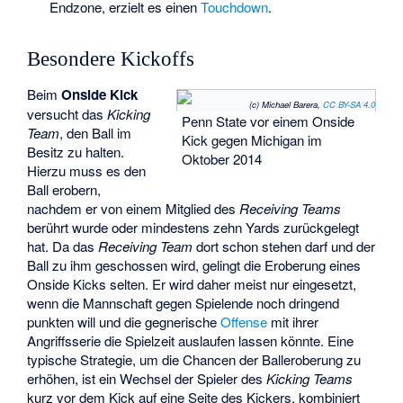
Endzone, erzielt es einen
Touchdown
.
Besondere Kickoffs
Beim
Onside Kick
(c) Michael Barera,
CC BY-SA 4.0
versucht das
Kicking
Penn State vor einem Onside
Team
, den Ball im
Kick gegen Michigan im
Besitz zu halten.
Oktober 2014
Hierzu muss es den
Ball erobern,
nachdem er von einem Mitglied des
Receiving Teams
berührt wurde oder mindestens zehn Yards zurückgelegt
hat. Da das
Receiving Team
dort schon stehen darf und der
Ball zu ihm geschossen wird, gelingt die Eroberung eines
Onside Kicks selten. Er wird daher meist nur eingesetzt,
wenn die Mannschaft gegen Spielende noch dringend
punkten will und die gegnerische
Offense
mit ihrer
Angriffsserie die Spielzeit auslaufen lassen könnte. Eine
typische Strategie, um die Chancen der Balleroberung zu
erhöhen, ist ein Wechsel der Spieler des
Kicking Teams
kurz vor dem Kick auf eine Seite des Kickers, kombiniert