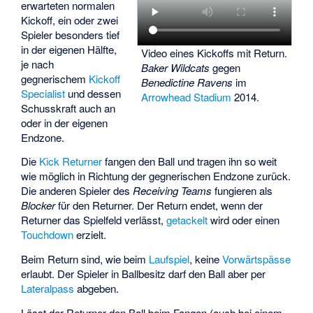
erwarteten normalen
Kickoff, ein oder zwei
Spieler besonders tief
in der eigenen Hälfte,
Video eines Kickoffs mit Return.
je nach
Baker Wildcats
gegen
gegnerischem
Kickoff
Benedictine Ravens
im
Specialist
und dessen
Arrowhead Stadium
2014.
Schusskraft auch an
oder in der eigenen
Endzone.
Die
Kick Returner
fangen den Ball und tragen ihn so weit
wie möglich in Richtung der gegnerischen Endzone zurück.
Die anderen Spieler des
Receiving Teams
fungieren als
Blocker
für den Returner. Der Return endet, wenn der
Returner das Spielfeld verlässt,
getackelt
wird oder einen
Touchdown
erzielt.
Beim Return sind, wie beim
Laufspiel
, keine
Vorwärtspässe
erlaubt. Der Spieler in Ballbesitz darf den Ball aber per
Lateralpass
abgeben.
Lässt der Returner den Ball beim Fangen (auch bei einem