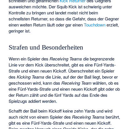
schnellen und gefährlichen
Kick Returner
des Gegners
ausweichen möchte. Der Squib Kick ist schwierig unter
Kontrolle zu bringen und landet meist nicht beim
schnellsten Returner, so dass die Gefahr, dass der Gegner
einen weiten Return läuft oder gar einen
Touchdown
erzielt,
geringer ist.
Strafen und Besonderheiten
Wenn ein Spieler des
Receiving Teams
die begrenzende
Linie vor dem Kick überschreitet, gibt es eine Fünf-Yards-
Strafe und einen neuen Kickoff. Überschreitet ein Spieler
des
Kicking Teams
die Linie, auf der der Ball liegt, bevor er
geschossen wird, kann das
Receiving Team
wählen, ob es
eine Fünf-Yards-Strafe und einen neuen Kickoff gibt oder ob
der Return zählt und die fünf Yards auf das Ende des
Spielzugs addiert werden.
Schafft der Ball beim Kickoff keine zehn Yards und wird
auch nicht von einem Spieler des
Receiving Teams
berührt,
gibt es eine Fünf-Yards-Strafe und einen neuen Kickoff.
Beim zweiten Versuch eines Onside Kicks, der die zehn