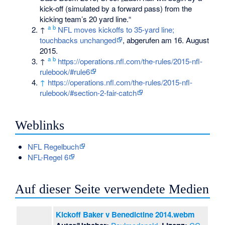
kick-off (simulated by a forward pass) from the
kicking team’s 20 yard line.“
a
b
↑
NFL moves kickoffs to 35-yard line;
touchbacks unchanged
, abgerufen am 16. August
2015.
a
b
↑
https://operations.nfl.com/the-rules/2015-nfl-
rulebook/#rule6
↑
https://operations.nfl.com/the-rules/2015-nfl-
rulebook/#section-2-fair-catch
Weblinks
NFL Regelbuch
NFL-Regel 6
Auf dieser Seite verwendete Medien
Kickoff Baker v Benedictine 2014.webm