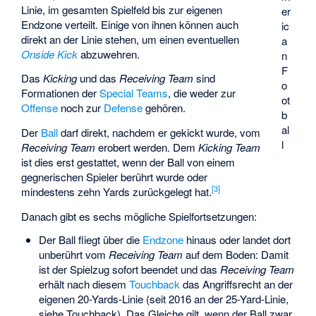
Linie, im gesamten Spielfeld bis zur eigenen
er
Endzone verteilt. Einige von ihnen können auch
ic
direkt an der Linie stehen, um einen eventuellen
a
Onside Kick
abzuwehren.
n
F
Das
Kicking
und das
Receiving Team
sind
o
Formationen der
Special Teams
, die weder zur
ot
Offense
noch zur
Defense
gehören.
b
al
Der
Ball
darf direkt, nachdem er gekickt wurde, vom
l
Receiving Team
erobert werden. Dem
Kicking Team
ist dies erst gestattet, wenn der Ball von einem
gegnerischen Spieler berührt wurde oder
[
3
]
mindestens zehn Yards zurückgelegt hat.
Danach gibt es sechs mögliche Spielfortsetzungen:
Der Ball fliegt über die
Endzone
hinaus oder landet dort
unberührt vom
Receiving Team
auf dem Boden: Damit
ist der Spielzug sofort beendet und das
Receiving Team
erhält nach diesem
Touchback
das Angriffsrecht an der
eigenen 20-Yards-Linie (seit 2016 an der 25-Yard-Linie,
siehe Touchback). Das Gleiche gilt, wenn der Ball zwar