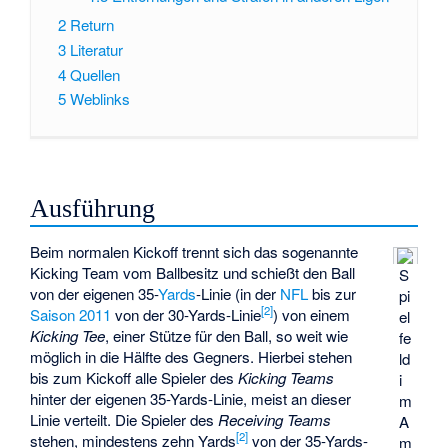
2
Return
3
Literatur
4
Quellen
5
Weblinks
Ausführung
Beim normalen Kickoff trennt sich das sogenannte
Kicking Team vom Ballbesitz und schießt den Ball
S
von der eigenen 35-
Yards
-Linie (in der
NFL
bis zur
pi
[
2
]
Saison 2011
von der 30-Yards-Linie
) von einem
el
Kicking Tee
, einer Stütze für den Ball, so weit wie
fe
möglich in die Hälfte des Gegners. Hierbei stehen
ld
bis zum Kickoff alle Spieler des
Kicking Teams
i
hinter der eigenen 35-Yards-Linie, meist an dieser
m
Linie verteilt. Die Spieler des
Receiving Teams
A
[
2
]
stehen, mindestens zehn Yards
von der 35-Yards-
m