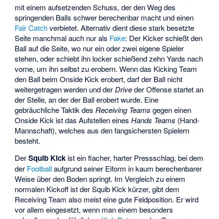
mit einem aufsetzenden Schuss, der den Weg des
springenden Balls schwer berechenbar macht und einen
Fair Catch
verbietet. Alternativ dient diese stark besetzte
Seite manchmal auch nur als
Fake
: Der Kicker schießt den
Ball auf die Seite, wo nur ein oder zwei eigene Spieler
stehen, oder schiebt ihn locker schießend zehn Yards nach
vorne, um ihn selbst zu erobern. Wenn das Kicking Team
den Ball beim Onside Kick erobert, darf der Ball nicht
weitergetragen werden und der
Drive
der Offense startet an
der Stelle, an der der Ball erobert wurde. Eine
gebräuchliche Taktik des
Receiving Teams
gegen einen
Onside Kick ist das Aufstellen eines
Hands Teams
(Hand-
Mannschaft), welches aus den fangsichersten Spielern
besteht.
Der
Squib Kick
ist ein flacher, harter Pressschlag, bei dem
der
Football
aufgrund seiner Eiform in kaum berechenbarer
Weise über den Boden springt. Im Vergleich zu einem
normalen Kickoff ist der Squib Kick kürzer, gibt dem
Receiving Team also meist eine gute Feldposition. Er wird
vor allem eingesetzt, wenn man einem besonders