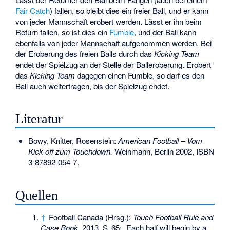
Fair Catch
) fallen, so bleibt dies ein freier Ball, und er kann
von jeder Mannschaft erobert werden. Lässt er ihn beim
Return fallen, so ist dies ein
Fumble
, und der Ball kann
ebenfalls von jeder Mannschaft aufgenommen werden. Bei
der Eroberung des freien Balls durch das
Kicking Team
endet der Spielzug an der Stelle der Balleroberung. Erobert
das
Kicking Team
dagegen einen Fumble, so darf es den
Ball auch weitertragen, bis der Spielzug endet.
Literatur
Bowy, Knitter, Rosenstein:
American Football – Vom
Kick-off zum Touchdown.
Weinmann, Berlin 2002,
ISBN
3-87892-054-7
.
Quellen
↑
Football Canada (Hrsg.):
Touch Football Rule and
Case Book
. 2013,
S.
65
: „Each half will begin by a