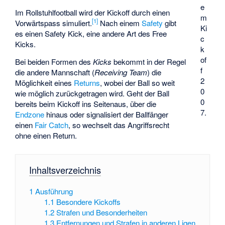
e
Im
Rollstuhlfootball
wird der Kickoff durch einen
m
[
1
]
Vorwärtspass simuliert.
Nach einem
Safety
gibt
Ki
es einen
Safety Kick
, eine andere Art des Free
c
Kicks.
k
of
Bei beiden Formen des
Kicks
bekommt in der Regel
f
die andere Mannschaft (
Receiving Team
) die
2
Möglichkeit eines
Returns
, wobei der Ball so weit
0
wie möglich zurückgetragen wird. Geht der Ball
0
bereits beim Kickoff ins Seitenaus, über die
7.
Endzone
hinaus oder signalisiert der Ballfänger
einen
Fair Catch
, so wechselt das Angriffsrecht
ohne einen Return.
Inhaltsverzeichnis
1
Ausführung
1.1
Besondere Kickoffs
1.2
Strafen und Besonderheiten
1.3
Entfernungen und Strafen in anderen Ligen