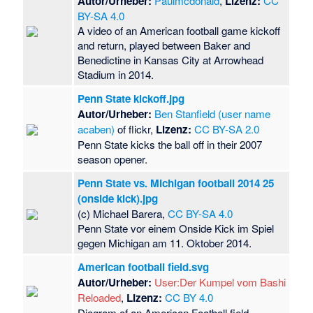
Autor/Urheber:
Paulmcdonald
,
Lizenz:
CC
BY-SA 4.0
A video of an American football game kickoff
and return, played between Baker and
Benedictine in Kansas City at Arrowhead
Stadium in 2014.
Penn State kickoff.jpg
Autor/Urheber:
Ben Stanfield (user name
acaben)
of flickr,
Lizenz:
CC BY-SA 2.0
Penn State kicks the ball off in their 2007
season opener.
Penn State vs. Michigan football 2014 25
(onside kick).jpg
(c) Michael Barera,
CC BY-SA 4.0
Penn State vor einem Onside Kick im Spiel
gegen Michigan am 11. Oktober 2014.
American football field.svg
Autor/Urheber:
User:Der Kumpel vom Bashi
Reloaded
,
Lizenz:
CC BY 4.0
Diagram of an American Football field