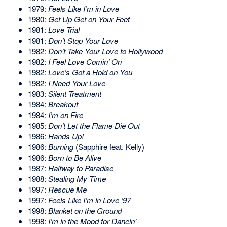
1979:
Feels Like I’m in Love
1980:
Get Up Get on Your Feet
1981:
Love Trial
1981:
Don’t Stop Your Love
1982:
Don’t Take Your Love to Hollywood
1982:
I Feel Love Comin’ On
1982:
Love’s Got a Hold on You
1982:
I Need Your Love
1983:
Silent Treatment
1984:
Breakout
1984:
I’m on Fire
1985:
Don’t Let the Flame Die Out
1986:
Hands Up!
1986:
Burning
(Sapphire feat. Kelly)
1986:
Born to Be Alive
1987:
Halfway to Paradise
1988:
Stealing My Time
1997:
Rescue Me
1997:
Feels Like I’m in Love ’97
1998:
Blanket on the Ground
1998:
I’m in the Mood for Dancin’