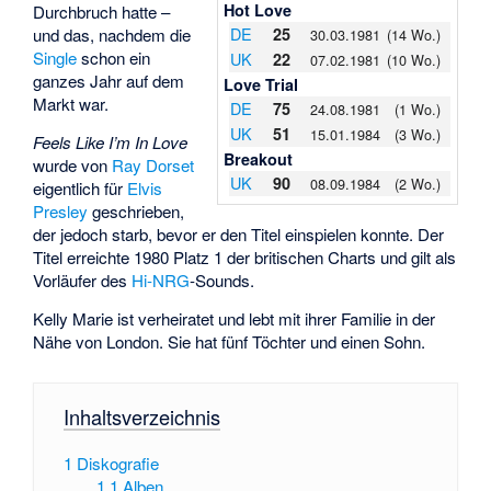
Hot Love
Durchbruch hatte –
DE
und das, nachdem die
25
30.03.1981
(14 Wo.)
Single
schon ein
UK
22
07.02.1981
(10 Wo.)
ganzes Jahr auf dem
Love Trial
Markt war.
DE
75
24.08.1981
(1 Wo.)
UK
51
15.01.1984
(3 Wo.)
Feels Like I’m In Love
Breakout
wurde von
Ray Dorset
UK
90
08.09.1984
(2 Wo.)
eigentlich für
Elvis
Presley
geschrieben,
der jedoch starb, bevor er den Titel einspielen konnte. Der
Titel erreichte 1980 Platz 1 der britischen Charts und gilt als
Vorläufer des
Hi-NRG
-Sounds.
Kelly Marie ist verheiratet und lebt mit ihrer Familie in der
Nähe von London. Sie hat fünf Töchter und einen Sohn.
Inhaltsverzeichnis
1
Diskografie
1.1
Alben