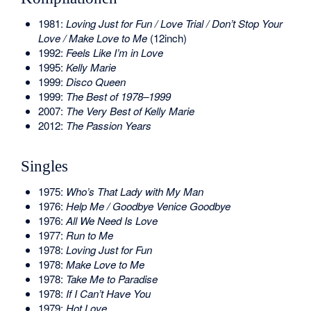
1981:
Loving Just for Fun / Love Trial / Don’t Stop Your
Love / Make Love to Me
(12inch)
1992:
Feels Like I’m in Love
1995:
Kelly Marie
1999:
Disco Queen
1999:
The Best of 1978–1999
2007:
The Very Best of Kelly Marie
2012:
The Passion Years
Singles
1975:
Who’s That Lady with My Man
1976:
Help Me / Goodbye Venice Goodbye
1976:
All We Need Is Love
1977:
Run to Me
1978:
Loving Just for Fun
1978:
Make Love to Me
1978:
Take Me to Paradise
1978:
If I Can’t Have You
1979:
Hot Love