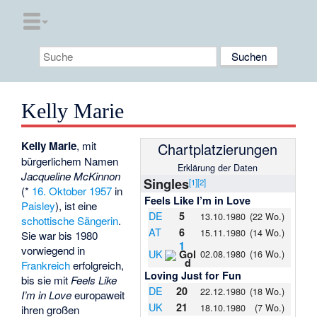
Kelly Marie
Kelly Marie
, mit
Chart­plat­zie­rungen
bürgerlichem Namen
Erklärung der Daten
Jacqueline McKinnon
Singles
[
1
]
[
2
]
(*
16. Oktober
1957
in
Feels Like I’m in Love
Paisley
), ist eine
DE
5
13.10.1980
(22 Wo.)
schottische
Sängerin
.
AT
6
15.11.1980
(14 Wo.)
Sie war bis 1980
1
vorwiegend in
UK
02.08.1980
(16 Wo.)
Frankreich
erfolgreich,
Loving Just for Fun
bis sie mit
Feels Like
DE
20
22.12.1980
(18 Wo.)
I’m in Love
europaweit
UK
21
18.10.1980
(7 Wo.)
ihren großen