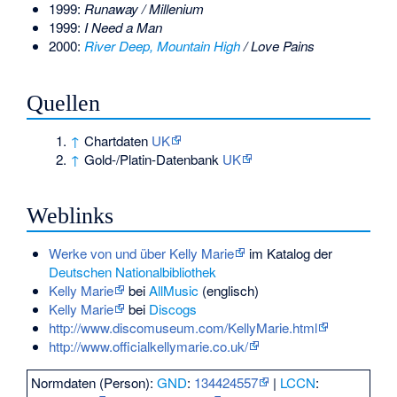
1999:
Runaway / Millenium
1999:
I Need a Man
2000:
River Deep, Mountain High
/ Love Pains
Quellen
↑
Chartdaten
UK
↑
Gold-/Platin-Datenbank
UK
Weblinks
Werke von und über Kelly Marie
im Katalog der
Deutschen Nationalbibliothek
Kelly Marie
bei
AllMusic
(englisch)
Kelly Marie
bei
Discogs
http://www.discomuseum.com/KellyMarie.html
http://www.officialkellymarie.co.uk/
Normdaten (Person):
GND
:
134424557
|
LCCN
: