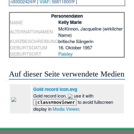
n93002424
|
VIAF
:
56811800
|
Personendaten
Kelly Marie
NAME
McKinnon, Jacqueline (wirklicher
ALTERNATIVNAMEN
Name)
KURZBESCHREIBUNG
britische Sängerin
GEBURTSDATUM
16. Oktober 1957
GEBURTSORT
Paisley
Auf dieser Seite verwendete Medien
Gold record icon.svg
Gold record icon.
use it with
to avoid fullscreen
|
class=noviewer
display in
Media Viewer
.