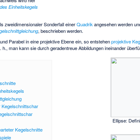
achweis wird hier
des Einheitskegels
ls zweidimensionaler Sonderfall einer
Quadrik
angesehen werden und
gelschnittgleichung
, beschrieben werden.
 und Parabel in eine projektive Ebene ein, so entstehen
projektive Keg
d. h., man kann sie durch geradentreue Abbildungen ineinander überfü
schnitte
nheitskegels
ttgleichung
r Kegelschnittschar
egelschnittschar
Ellipse: Defin
arteter Kegelschnitte
piele