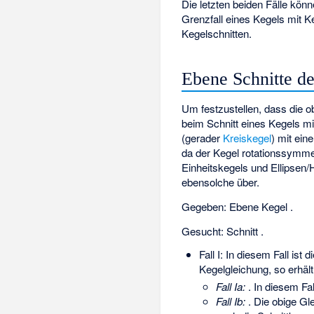
Die letzten beiden Fälle kön
Grenzfall eines Kegels mit 
Kegelschnitten.
Ebene Schnitte de
Um festzustellen, dass die o
beim Schnitt eines Kegels mi
(gerader
Kreiskegel
)
mit eine
da der Kegel rotationssymmetr
Einheitskegels
und Ellipsen
ebensolche über.
Gegeben: Ebene
Kegel
.
Gesucht: Schnitt
.
Fall I:
In diesem Fall ist d
Kegelgleichung, so erhä
Fall Ia:
. In diesem Fa
Fall Ib:
. Die obige Gl