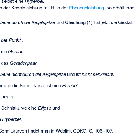
e
selbst eine
Hyperbel.
s der Kegelgleichung mit Hilfe der
Ebenengleichung
, so erhält man
bene durch die Kegelspitze
und Gleichung (1) hat jetzt die Gestalt
t der
Punkt
.
t die
Gerade
t das
Geradenpaar
bene nicht durch die Kegelspitze
und ist
nicht senkrecht.
r und die Schnittkurve ist eine
Parabel.
) um in
.
s Schnittkurve eine
Ellipse
und
ne
Hyperbel.
Schnittkurven findet man in Weblink CDKG, S. 106–107.