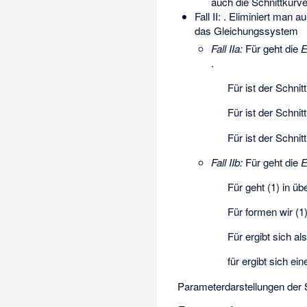
auch die Schnittkurv
Fall II:
. Eliminiert man
au
das Gleichungssystem
Fall IIa:
Für
geht die
E
.
Für
ist der Schnit
Für
ist der Schnit
Für
ist der Schnit
Fall IIb:
Für
geht die
E
Für
geht (1) in
übe
Für
formen wir (1
Für
ergibt sich al
für
ergibt sich ei
Parameterdarstellungen der 