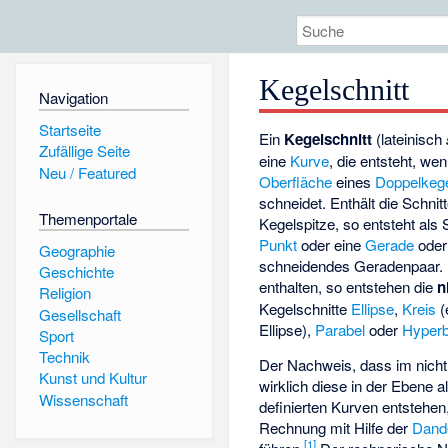
Kegelschnitt
Navigation
Startseite
Ein
Kegelschnitt
(lateinisch
Zufällige Seite
eine
Kurve
, die entsteht, we
Neu / Featured
Oberfläche
eines
Doppelkeg
schneidet. Enthält die Schnit
Themenportale
Kegelspitze, so entsteht als 
Punkt
oder eine
Gerade
oder 
Geographie
schneidendes Geradenpaar. Is
Geschichte
enthalten, so entstehen die
n
Religion
Kegelschnitte
Ellipse
,
Kreis
(
Gesellschaft
Ellipse),
Parabel
oder
Hyperb
Sport
Technik
Der Nachweis, dass im nicht 
Kunst und Kultur
wirklich diese in der Ebene a
Wissenschaft
definierten Kurven entstehen
Rechnung mit Hilfe der
Dand
[
1
]