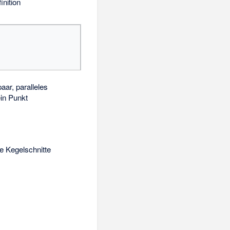
inition
ar, paralleles
in Punkt
he Kegelschnitte