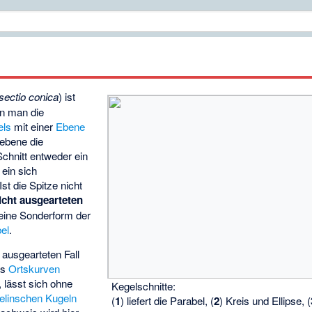
sectio conica
) ist
nn man die
els
mit einer
Ebene
tebene die
Schnitt entweder ein
ein sich
t die Spitze nicht
icht ausgearteten
eine Sonderform der
el
.
ausgearteten Fall
ls
Ortskurven
, lässt sich ohne
Kegelschnitte:
elinschen Kugeln
(
1
) liefert die Parabel, (
2
) Kreis und Ellipse, (