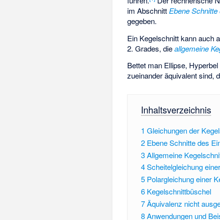
führen.
Der rechnerische N
im Abschnitt
Ebene Schnitte 
gegeben.
Ein Kegelschnitt kann auch a
2. Grades, die
allgemeine Ke
Bettet man Ellipse, Hyperbel
zueinander äquivalent sind, 
Inhaltsverzeichnis
1
Gleichungen der Kegel
2
Ebene Schnitte des Ei
3
Allgemeine Kegelschni
4
Scheitelgleichung eine
5
Polargleichung einer K
6
Kegelschnittbüschel
7
Äquivalenz nicht ausge
8
Anwendungen und Beis