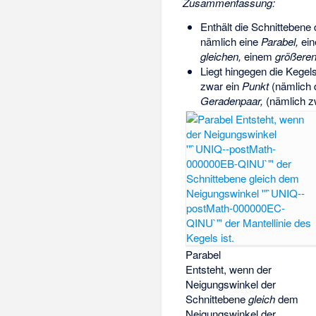
Zusammenfassung:
Enthält die Schnittebene
nämlich eine
Parabel,
ei
gleichen,
einem
größere
Liegt hingegen die Kegel
zwar ein
Punkt
(nämlich d
Geradenpaar,
(nämlich zw
Parabel
Entsteht, wenn der
Neigungswinkel
der
Schnittebene
gleich
dem
Neigungswinkel
der