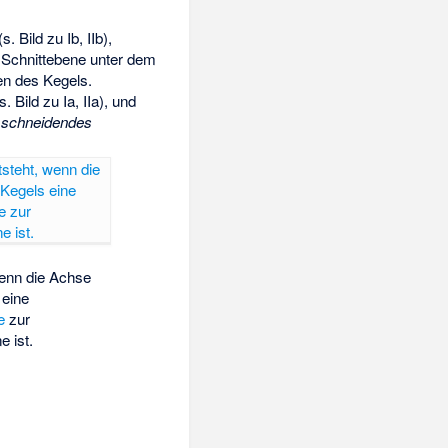
. Bild zu Ib, IIb),
 Schnittebene unter dem
en des Kegels.
. Bild zu Ia, IIa), und
h
schneidendes
wenn die Achse
 eine
e
zur
e ist.