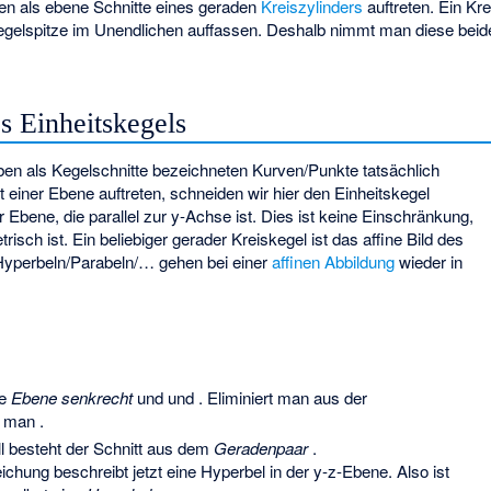
nen als ebene Schnitte eines geraden
Kreiszylinders
auftreten. Ein Kre
Kegelspitze im Unendlichen auffassen. Deshalb nimmt man diese beide
s Einheitskegels
ben als Kegelschnitte bezeichneten Kurven/Punkte tatsächlich
t einer Ebene auftreten, schneiden wir hier den Einheitskegel
r Ebene, die parallel zur y-Achse ist. Dies ist keine Einschränkung,
isch ist. Ein beliebiger gerader Kreiskegel ist das affine Bild des
/Hyperbeln/Parabeln/… gehen bei einer
affinen Abbildung
wieder in
ie
Ebene senkrecht
und
und
. Eliminiert man
aus der
lt man
.
ll besteht der Schnitt aus dem
Geradenpaar
.
eichung beschreibt jetzt eine Hyperbel in der y-z-Ebene. Also ist