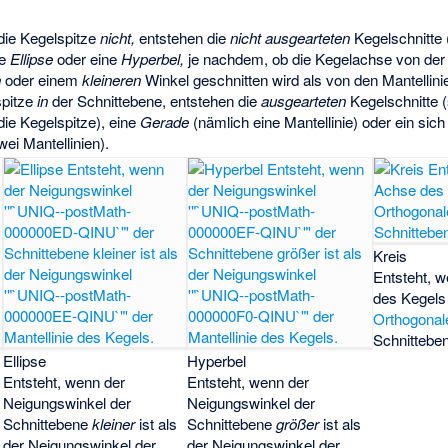
 die Kegelspitze
nicht,
entstehen die
nicht ausgearteten
Kegelschnitte (s
ne
Ellipse
oder eine
Hyperbel,
je nachdem, ob die Kegelachse von der
n
oder einem
kleineren
Winkel geschnitten wird als von den Mantellini
spitze
in
der Schnittebene, entstehen die
ausgearteten
Kegelschnitte (s
ie Kegelspitze), eine
Gerade
(nämlich eine Mantellinie) oder ein sic
ei Mantellinien).
Kreis
Entsteht, 
des Kegels
Orthogonal
Schnitteben
Ellipse
Hyperbel
Entsteht, wenn der
Entsteht, wenn der
Neigungswinkel
der
Neigungswinkel
der
Schnittebene
kleiner
ist als
Schnittebene
größer
ist als
der Neigungswinkel
der
der Neigungswinkel
der