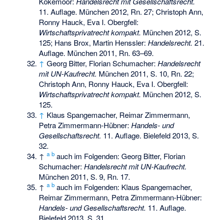
Kokemoor:
Handelsrecht mit Gesellschaftsrecht.
11. Auflage. München 2012, Rn. 27; Christoph Ann,
Ronny Hauck, Eva I. Obergfell:
Wirtschaftsprivatrecht kompakt.
München 2012, S.
125; Hans Brox, Martin Henssler:
Handelsrecht.
21.
Auflage. München 2011, Rn. 63–69.
↑
Georg Bitter, Florian Schumacher:
Handelsrecht
mit UN-Kaufrecht.
München 2011, S. 10, Rn. 22;
Christoph Ann, Ronny Hauck, Eva I. Obergfell:
Wirtschaftsprivatrecht kompakt.
München 2012, S.
125.
↑
Klaus Spangemacher, Reimar Zimmermann,
Petra Zimmermann-Hübner:
Handels- und
Gesellschaftsrecht.
11. Auflage. Bielefeld 2013, S.
32.
a
b
↑
auch im Folgenden: Georg Bitter, Florian
Schumacher:
Handelsrecht mit UN-Kaufrecht.
München 2011, S. 9, Rn. 17.
a
b
↑
auch im Folgenden: Klaus Spangemacher,
Reimar Zimmermann, Petra Zimmermann-Hübner:
Handels- und Gesellschaftsrecht.
11. Auflage.
Bielefeld 2013, S. 31.