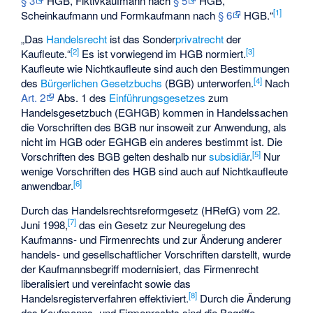
§ 3
HGB, Fiktivkaufmann nach
§ 5
HGB,
[
1
]
Scheinkaufmann und Formkaufmann nach
§ 6
HGB.“
„Das
Handelsrecht
ist das Sonder
privatrecht
der
[
2
]
[
3
]
Kaufleute.“
Es ist vorwiegend im HGB normiert.
Kaufleute wie Nichtkaufleute sind auch den Bestimmungen
[
4
]
des
Bürgerlichen Gesetzbuchs
(BGB) unterworfen.
Nach
Art. 2
Abs. 1 des
Einführungsgesetzes
zum
Handelsgesetzbuch (EGHGB) kommen in Handelssachen
die Vorschriften des BGB nur insoweit zur Anwendung, als
nicht im HGB oder EGHGB ein anderes bestimmt ist. Die
[
5
]
Vorschriften des BGB gelten deshalb nur
subsidiär
.
Nur
wenige Vorschriften des HGB sind auch auf Nichtkaufleute
[
6
]
anwendbar.
Durch das Handelsrechtsreformgesetz (HRefG) vom 22.
[
7
]
Juni 1998,
das ein Gesetz zur Neuregelung des
Kaufmanns- und Firmenrechts und zur Änderung anderer
handels- und gesellschaftlicher Vorschriften darstellt, wurde
der Kaufmannsbegriff modernisiert, das Firmenrecht
liberalisiert und vereinfacht sowie das
[
8
]
Handelsregisterverfahren effektiviert.
Durch die Änderung
des Kaufmanns- und Firmenrechts sind die Begriffe