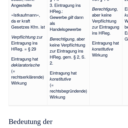
Angestellte
3. Eintragung ins
Berechtigung
,
E
HReg.:
»Istkaufmann«,
aber keine
k
Gewerbe
gilt
dann
da er kraft
Verpflichtung
W
als
Gesetzes Kfm. ist
zur Eintragung
b
Handelsgewerbe
ins HReg.
E
Verpflichtung
zur
Berechtigung
, aber
G
Eintragung ins
Eintragung hat
keine Verpflichtung
HReg. = § 29
konstitutive
zur Eintragung ins
Wirkung
HReg. gem. § 2, S.
Eintragung hat
2.
deklaratorische
(=
Eintragung hat
rechtserklärende)
konstitutive
Wirkung
(=
rechtsbegründende)
Wirkung
Bedeutung der