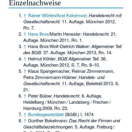
Einzelnachweise
↑
Rainer Wörlen
/
Axel Kokemoor
:
Handelsrecht mit
Gesellschaftsrecht.
11. Auflage. München 2012,
Rn. 7.
↑
Hans Brox
/Martin Henssler:
Handelsrecht.
21.
Auflage. München 2011, Rn. 1.
↑
Hans Brox/Wolf-Dietrich Walker:
Allgemeiner Teil
des BGB.
37. Auflage. München 2013, Rn. 14.
↑
Helmut Köhler:
BGB Allgemeiner Teil.
36.
Auflage. München 2012, S. 7, Rn. 8–10.
↑
Klaus Spangemacher, Reimar Zimmermann,
Petra Zimmermann-Hübner:
Handels- und
Gesellschaftsrecht.
11. Auflage. Bielefeld 2013, S.
21.
↑
Peter Bülow:
Handelsrecht.
6. Auflage.
Heidelberg / München / Landsberg / Frechen /
Hamburg 2009, Rn. 23.
↑
Bundesgesetzblatt
(BGBl.) I, 1474
↑
Gunther Bokelmann:
Das Recht der Firmen und
Geschäftsbezeichnungen.
5. Auflage. Freiburg /