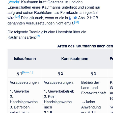
„
Verein
“ Kaufmann kraft Gesetzes ist und den
Eigenschaften eines Kaufmanns unterliegt und somit nur
aufgrund seiner Rechtsform als Formkaufmann gezählt
[
37
]
wird.
Dies gilt auch, wenn er die in
§ 1
Abs. 2 HGB
[
38
]
genannten Voraussetzungen nicht erfüllt.
Die folgende Tabelle gibt eine Übersicht über die
[
39
]
Kaufmannsarten:
Arten des Kaufmanns nach d
Istkaufmann
Kannkaufmann
F
[
Anm. 1
]
§ 1
§ 2
§ 3
Voraussetzungen:
Voraussetzungen:
Betrieb der
K
Land- und
G
1. Gewerbe
1. Gewerbebetrieb
Forstwirtschaft
a
2.
2. Kein
R
Handelsgewerbe
Handelsgewerbe
→ keine
3. Betreiben =
nach
Anwendung
V
selbst, nicht:
§ 1 II
von § 1 II
z