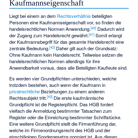
Kaufmannseigenschaft
Liegt bei einem an dem
Rechtsverhältnis
beteiligten
Personen eine Kaufmannseigenschaft vor, so finden die
[
40
]
handelsrechtlichen Normen Anwendung.
Dadurch wird
[
41
]
der Zugang zum Handelsrecht gewährt.
Somit erlangt
der Kaufmannsbegriff für das gesamte Handelsrecht eine
[
42
]
zentrale Bedeutung.
Daher gilt auch der Grundsatz:
Ohne Kaufmann kein Handelsrecht. Teilweise setzen die
handelsrechtlichen Normen allerdings für ihre
Anwendbarkeit voraus, dass alle Beteiligten Kaufleute sind.
Es werden vier Grundpflichten unterschieden, welche
trotzdem bestehen, auch wenn der Kaufmann in
privatrechtliche
Beziehungen zu einem anderen
[
43
]
Rechtssubjekt tritt.
Die erste kaufmännische
Grundpflicht ist die Registerpflicht. Das HGB fordert
vielfach die Anmeldung bestimmter Tatsachen zum
Register oder die Einreichung bestimmter Schriftstücke.
Eine weitere Grundpflicht stellt die Firmenführung dar,
welche im Firmenordnungsrecht des HGB und der
einschlägigen Sondergesetze normiert ist. Aus diesen