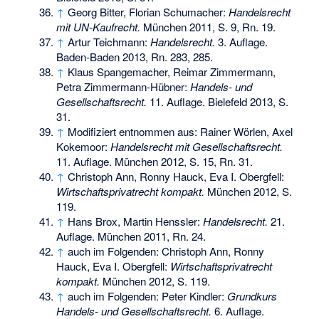
↑
Georg Bitter, Florian Schumacher:
Handelsrecht
mit UN-Kaufrecht.
München 2011, S. 9, Rn. 19.
↑
Artur Teichmann:
Handelsrecht.
3. Auflage.
Baden-Baden 2013, Rn. 283, 285.
↑
Klaus Spangemacher, Reimar Zimmermann,
Petra Zimmermann-Hübner:
Handels- und
Gesellschaftsrecht.
11. Auflage. Bielefeld 2013, S.
31.
↑
Modifiziert entnommen aus: Rainer Wörlen, Axel
Kokemoor:
Handelsrecht mit Gesellschaftsrecht.
11. Auflage. München 2012, S. 15, Rn. 31.
↑
Christoph Ann, Ronny Hauck, Eva I. Obergfell:
Wirtschaftsprivatrecht kompakt.
München 2012, S.
119.
↑
Hans Brox, Martin Henssler:
Handelsrecht.
21.
Auflage. München 2011, Rn. 24.
↑
auch im Folgenden: Christoph Ann, Ronny
Hauck, Eva I. Obergfell:
Wirtschaftsprivatrecht
kompakt.
München 2012, S. 119.
↑
auch im Folgenden: Peter Kindler:
Grundkurs
Handels- und Gesellschaftsrecht.
6. Auflage.