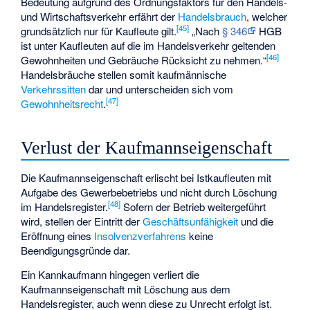
Bedeutung aufgrund des Ordnungsfaktors für den Handels-
und Wirtschaftsverkehr erfährt der
Handelsbrauch
, welcher
[
45
]
grundsätzlich nur für Kaufleute gilt.
„Nach
§ 346
HGB
ist unter Kaufleuten auf die im Handelsverkehr geltenden
[
46
]
Gewohnheiten und Gebräuche Rücksicht zu nehmen.“
Handelsbräuche stellen somit kaufmännische
Verkehrssitten
dar und unterscheiden sich vom
[
47
]
Gewohnheitsrecht
.
Verlust der Kaufmannseigenschaft
Die Kaufmannseigenschaft erlischt bei Istkaufleuten mit
Aufgabe des Gewerbebetriebs und nicht durch Löschung
[
48
]
im Handelsregister.
Sofern der Betrieb weitergeführt
wird, stellen der Eintritt der
Geschäftsunfähigkeit
und die
Eröffnung eines
Insolvenzverfahrens
keine
Beendigungsgründe dar.
Ein Kannkaufmann hingegen verliert die
Kaufmannseigenschaft mit Löschung aus dem
Handelsregister, auch wenn diese zu Unrecht erfolgt ist.