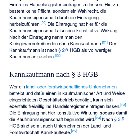
Firma ins Handelsregister eintragen zu lassen. Hierzu
besteht keine Pflicht, sondern ein Wahlrecht, die
Kaufmannseigenschaft durch die Eintragung
[
20
]
herbeizuführen.
Die Eintragung hat hier für die
Kaufmannseigenschaft also eine konstitutive Wirkung.
Nach der Eintragung nennt man den
[
21
]
Kleingewerbetreibenden dann Kannkaufmann.
Der
Kannkaufmann ist nach
§ 2
HGB als vollwertiger
[
22
]
Kaufmann anzusehen.
Kannkaufmann nach § 3 HGB
Wer ein
land- oder forstwirtschaftliches Unternehmen
betreibt und dafür einen in kaufmännischer Art und Weise
eingerichteten Geschäftsbetrieb benötigt, kann sich
[
23
]
ebenfalls freiwillig ins Handelsregister eintragen lassen.
Die Eintragung hat hier konstitutive Wirkung, sodass damit
[
24
]
die Kaufmannseigenschaft begründet wird.
Nach
§ 3
HGB sind somit auch Unternehmen der Land- und
[
25
]
Forstwirtschaft Kannkaufleute.