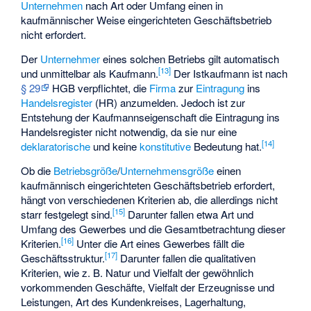
Unternehmen
nach Art oder Umfang einen in
kaufmännischer Weise eingerichteten Geschäftsbetrieb
nicht erfordert.
Der
Unternehmer
eines solchen Betriebs gilt automatisch
[
13
]
und unmittelbar als Kaufmann.
Der Istkaufmann ist nach
§ 29
HGB verpflichtet, die
Firma
zur
Eintragung
ins
Handelsregister
(HR) anzumelden. Jedoch ist zur
Entstehung der Kaufmannseigenschaft die Eintragung ins
Handelsregister nicht notwendig, da sie nur eine
[
14
]
deklaratorische
und keine
konstitutive
Bedeutung hat.
Ob die
Betriebsgröße
/
Unternehmensgröße
einen
kaufmännisch eingerichteten Geschäftsbetrieb erfordert,
hängt von verschiedenen Kriterien ab, die allerdings nicht
[
15
]
starr festgelegt sind.
Darunter fallen etwa Art und
Umfang des Gewerbes und die Gesamtbetrachtung dieser
[
16
]
Kriterien.
Unter die Art eines Gewerbes fällt die
[
17
]
Geschäftsstruktur.
Darunter fallen die qualitativen
Kriterien, wie z. B. Natur und Vielfalt der gewöhnlich
vorkommenden Geschäfte, Vielfalt der Erzeugnisse und
Leistungen, Art des Kundenkreises, Lagerhaltung,