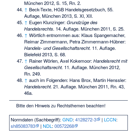
München 2012, S. 15, Rn. 2.
↑
Beck-Texte, HGB Handelsgesetzbuch, 55.
Auflage, München 2013, S. XI, XII.
↑
Eugen Klunzinger:
Grundzüge des
Handelsrechts.
14. Auflage. München 2011, S. 25.
↑
Wörtlich entnommen aus: Klaus Spangemacher,
Reimar Zimmermann, Petra Zimmermann-Hübner:
Handels- und Gesellschaftsrecht.
11. Auflage.
Bielefeld 2013, S. 68.
↑
Rainer Wörlen, Axel Kokemoor:
Handelsrecht mit
Gesellschaftsrecht.
11. Auflage. München 2012,
Rn. 249.
↑
auch im Folgenden: Hans Brox, Martin Henssler:
Handelsrecht.
21. Auflage. München 2011, Rn. 43,
46a.
Bitte den
Hinweis zu Rechtsthemen
beachten!
Normdaten (Sachbegriff):
GND
:
4128272-3
|
LCCN
:
sh85083783
|
NDL
:
00572268