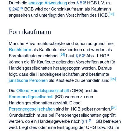
Durch die
analoge Anwendung
des
§ 5
HGB i. V. m.
§ 242
BGB wird der Scheinkaufmann als Kaufmann
[
33
]
angesehen und unterliegt den Vorschriften des HGB.
Formkaufmann
Manche Privatrechtssubjekte sind schon aufgrund ihrer
Rechtsform
als Kaufleute einzuordnen und werden als
[
34
]
Formkaufleute bezeichnet.
Laut
§ 6
Abs. 1 HGB
können die für Kaufleute geltenden Vorschriften auch für
Handelsgesellschaften herangezogen werden. Daraus
folgt, dass die Handelsgesellschaften und bestimmte
[
35
]
juristische Personen
als Kaufleute zu behandeln sind.
Die
Offene Handelsgesellschaft
(OHG) und die
Kommanditgesellschaft
(KG) werden zu den
Handelsgesellschaften gezählt. Diese
[
34
]
Personengesellschaften
sind im HGB selbst normiert.
Grundsätzlich muss bei Personengesellschaften geprüft
werden, ob ein Handelsgewerbe nach
§ 1
HGB betrieben
wird. Liegt dies oder eine Eintragung der OHG bzw. KG im