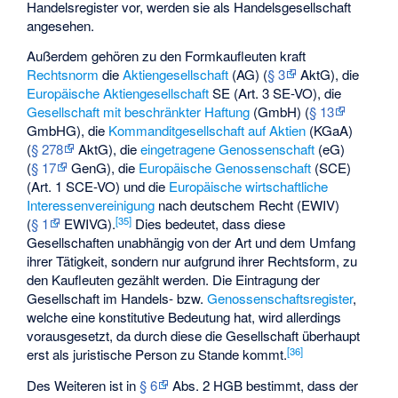
Handelsregister vor, werden sie als Handelsgesellschaft
angesehen.
Außerdem gehören zu den Formkaufleuten kraft
Rechtsnorm
die
Aktiengesellschaft
(AG) (
§ 3
AktG), die
Europäische Aktiengesellschaft
SE (Art. 3 SE-VO), die
Gesellschaft mit beschränkter Haftung
(GmbH) (
§ 13
GmbHG), die
Kommanditgesellschaft auf Aktien
(KGaA)
(
§ 278
AktG), die
eingetragene Genossenschaft
(eG)
(
§ 17
GenG), die
Europäische Genossenschaft
(SCE)
(Art. 1 SCE-VO) und die
Europäische wirtschaftliche
Interessenvereinigung
nach deutschem Recht (EWIV)
[
35
]
(
§ 1
EWIVG).
Dies bedeutet, dass diese
Gesellschaften unabhängig von der Art und dem Umfang
ihrer Tätigkeit, sondern nur aufgrund ihrer Rechtsform, zu
den Kaufleuten gezählt werden. Die Eintragung der
Gesellschaft im Handels- bzw.
Genossenschaftsregister
,
welche eine konstitutive Bedeutung hat, wird allerdings
vorausgesetzt, da durch diese die Gesellschaft überhaupt
[
36
]
erst als juristische Person zu Stande kommt.
Des Weiteren ist in
§ 6
Abs. 2 HGB bestimmt, dass der