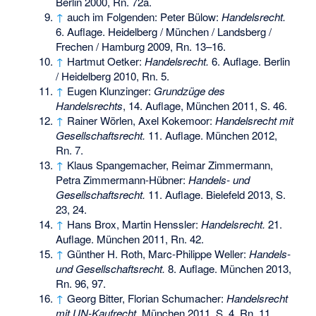
Berlin 2000, Rn. 72a.
↑
auch im Folgenden: Peter Bülow:
Handelsrecht.
6. Auflage. Heidelberg / München / Landsberg /
Frechen / Hamburg 2009, Rn. 13–16.
↑
Hartmut Oetker:
Handelsrecht.
6. Auflage. Berlin
/ Heidelberg 2010, Rn. 5.
↑
Eugen Klunzinger:
Grundzüge des
Handelsrechts
, 14. Auflage, München 2011, S. 46.
↑
Rainer Wörlen, Axel Kokemoor:
Handelsrecht mit
Gesellschaftsrecht.
11. Auflage. München 2012,
Rn. 7.
↑
Klaus Spangemacher, Reimar Zimmermann,
Petra Zimmermann-Hübner:
Handels- und
Gesellschaftsrecht.
11. Auflage. Bielefeld 2013, S.
23, 24.
↑
Hans Brox, Martin Henssler:
Handelsrecht.
21.
Auflage. München 2011, Rn. 42.
↑
Günther H. Roth, Marc-Philippe Weller:
Handels-
und Gesellschaftsrecht.
8. Auflage. München 2013,
Rn. 96, 97.
↑
Georg Bitter, Florian Schumacher:
Handelsrecht
mit UN-Kaufrecht.
München 2011, S. 4, Rn. 11.