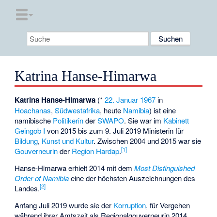
Katrina Hanse-Himarwa
Katrina Hanse-Himarwa
(*
22. Januar
1967
in
Hoachanas
,
Südwestafrika
, heute
Namibia
) ist eine
namibische
Politikerin
der
SWAPO
. Sie war im
Kabinett
Geingob I
von 2015 bis zum 9. Juli 2019 Ministerin für
Bildung
,
Kunst und Kultur
. Zwischen 2004 und 2015 war sie
[1]
Gouverneurin
der
Region Hardap
.
Hanse-Himarwa erhielt 2014 mit dem
Most Distinguished
Order of Namibia
eine der höchsten Auszeichnungen des
[2]
Landes.
Anfang Juli 2019 wurde sie der
Korruption
, für Vergehen
während ihrer Amtszeit als Regionalgouverneurin 2014,