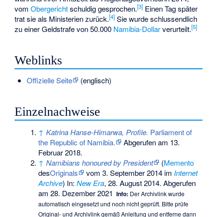
[3]
vom
Obergericht
schuldig gesprochen.
Einen Tag später
[4]
trat sie als Ministerien zurück.
Sie wurde schlussendlich
[5]
zu einer Geldstrafe von 50.000
Namibia-Dollar
verurteilt.
Weblinks
Offizielle Seite
(englisch)
Einzelnachweise
↑
Katrina Hanse-Himarwa, Profile.
Parliament of
the Republic of Namibia.
Abgerufen am 13.
Februar 2018.
↑
Namibians honoured by President
(
Memento
des
Originals
vom 3. September 2014 im
Internet
Archive
) In:
New Era
, 28. August 2014. Abgerufen
am 28. Dezember 2021
Info:
Der Archivlink wurde
automatisch eingesetzt und noch nicht geprüft. Bitte prüfe
Original- und Archivlink gemäß
Anleitung
und entferne dann