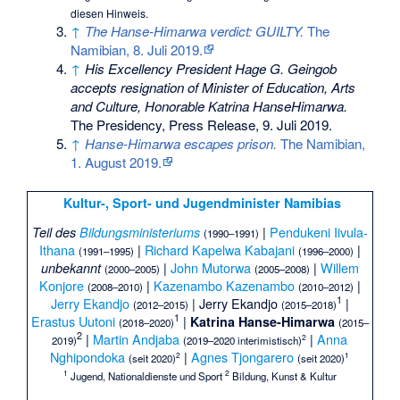
diesen Hinweis.
↑
The Hanse-Himarwa verdict: GUILTY.
The
Namibian, 8. Juli 2019.
↑
His Excellency President Hage G. Geingob
accepts resignation of Minister of Education, Arts
and Culture, Honorable Katrina HanseHimarwa.
The Presidency, Press Release, 9. Juli 2019.
↑
Hanse-Himarwa escapes prison.
The Namibian,
1. August 2019.
Kultur-, Sport- und Jugendminister Namibias
|
Pendukeni Iivula-
Teil des
Bildungsministeriums
(1990–1991)
Ithana
|
Richard Kapelwa Kabajani
|
(1991–1995)
(1996–2000)
|
John Mutorwa
|
Willem
unbekannt
(2000–2005)
(2005–2008)
Konjore
|
Kazenambo Kazenambo
|
(2008–2010)
(2010–2012)
1
Jerry Ekandjo
| Jerry Ekandjo
|
(2012–2015)
(2015–2018)
1
Erastus Uutoni
|
Katrina Hanse-Himarwa
(2018–2020)
(2015–
2
|
Martin Andjaba
|
Anna
2
2019)
(2019–2020 interimistisch)
Nghipondoka
|
Agnes Tjongarero
2
1
(seit 2020)
(seit 2020)
1
2
Jugend, Nationaldienste und Sport
Bildung, Kunst & Kultur