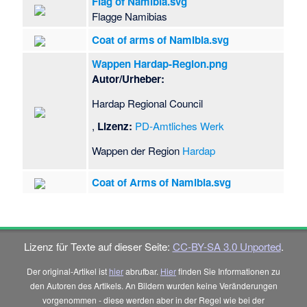
Flag of Namibia.svg
Flagge Namibias
Coat of arms of Namibia.svg
Wappen Hardap-Region.png
Autor/Urheber:
Hardap Regional Council
,
Lizenz:
PD-Amtliches Werk
Wappen der Region
Hardap
Coat of Arms of Namibia.svg
Lizenz für Texte auf dieser Seite:
CC-BY-SA 3.0 Unported
.
Der original-Artikel ist
hier
abrufbar.
Hier
finden Sie Informationen zu
den Autoren des Artikels. An Bildern wurden keine Veränderungen
vorgenommen - diese werden aber in der Regel wie bei der