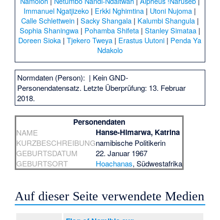
Namoloh
|
Netumbo Nandi-Ndaitwah
|
Alpheus ǃNaruseb
|
Immanuel Ngatjizeko
|
Erkki Nghimtina
|
Utoni Nujoma
|
Calle Schlettwein
|
Sacky Shangala
|
Kalumbi Shangula
|
Sophia Shaningwa
|
Pohamba Shifeta
|
Stanley Simataa
|
Doreen Sioka
|
Tjekero Tweya
|
Erastus Uutoni
|
Penda Ya
Ndakolo
Normdaten (Person):
| Kein GND-
Personendatensatz. Letzte Überprüfung: 13. Februar
2018.
Personendaten
Hanse-Himarwa, Katrina
NAME
KURZBESCHREIBUNG
namibische Politikerin
GEBURTSDATUM
22. Januar 1967
GEBURTSORT
Hoachanas
, Südwestafrika
Auf dieser Seite verwendete Medien