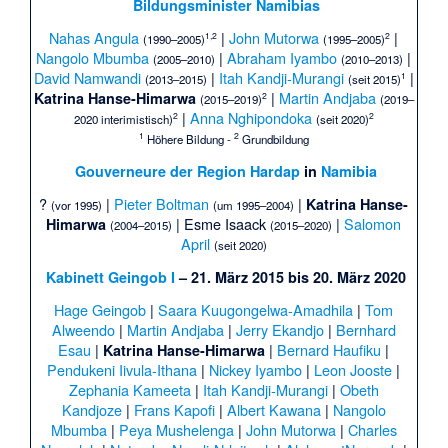
Bildungsminister Namibias
Nahas Angula
|
John Mutorwa
|
1,
2
2
(1990–2005)
(1995–2005)
Nangolo Mbumba
|
Abraham Iyambo
|
(2005–2010)
(2010–2013)
David Namwandi
|
Itah Kandji-Murangi
|
1
(2013–2015)
(seit 2015)
|
Martin Andjaba
Katrina Hanse-Himarwa
2
(2015–2019)
(2019–
|
Anna Nghipondoka
2
2
2020 interimistisch)
(seit 2020)
1
2
Höhere Bildung -
Grundbildung
Gouverneure der Region
Hardap
in
Namibia
?
|
Pieter Boltman
|
Katrina Hanse-
(vor 1995)
(um 1995–2004)
|
Esme Isaack
|
Salomon
Himarwa
(2004–2015)
(2015–2020)
April
(seit 2020)
Kabinett Geingob I
– 21. März 2015 bis 20. März 2020
Hage Geingob
|
Saara Kuugongelwa-Amadhila
|
Tom
Alweendo
|
Martin Andjaba
|
Jerry Ekandjo
|
Bernhard
Esau
|
|
Bernard Haufiku
|
Katrina Hanse-Himarwa
Pendukeni Iivula-Ithana
|
Nickey Iyambo
|
Leon Jooste
|
Zephania Kameeta
|
Itah Kandji-Murangi
|
Obeth
Kandjoze
|
Frans Kapofi
|
Albert Kawana
|
Nangolo
Mbumba
|
Peya Mushelenga
|
John Mutorwa
|
Charles