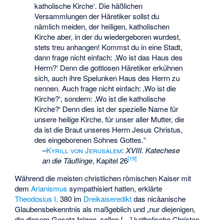
katholische Kirche‘. Die häßlichen
Versammlungen der Häretiker sollst du
nämlich meiden, der heiligen, katholischen
Kirche aber, in der du wiedergeboren wurdest,
stets treu anhangen! Kommst du in eine Stadt,
dann frage nicht einfach: ‚Wo ist das Haus des
Herrn?‘ Denn die gottlosen Häretiker erkühnen
sich, auch ihre Spelunken Haus des Herrn zu
nennen. Auch frage nicht einfach: ‚Wo ist die
Kirche?‘, sondern: ‚Wo ist die katholische
Kirche?‘ Denn dies ist der spezielle Name für
unsere heilige Kirche, für unser aller Mutter, die
da ist die Braut unseres Herrn Jesus Christus,
des eingeborenen Sohnes Gottes.“
–
Kyrill von Jerusalem
:
XVIII. Katechese
[
19
]
an die Täuflinge
, Kapitel 26
Während die meisten christlichen römischen Kaiser mit
dem
Arianismus
sympathisiert hatten, erklärte
Theodosius I.
380 im
Dreikaiseredikt
das nicäanische
Glaubensbekenntnis als maßgeblich und „nur diejenigen,
die diesem Gesetz folgen, sollen […] katholische Christen