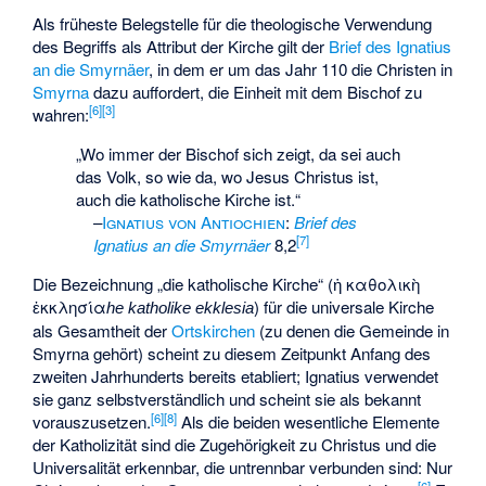
Als früheste Belegstelle für die theologische Verwendung
des Begriffs als Attribut der Kirche gilt der
Brief des Ignatius
an die Smyrnäer
, in dem er um das Jahr 110 die Christen in
Smyrna
dazu auffordert, die Einheit mit dem Bischof zu
[
6
]
[
3
]
wahren:
„Wo immer der Bischof sich zeigt, da sei auch
das Volk, so wie da, wo Jesus Christus ist,
auch die katholische Kirche ist.“
–
Ignatius von Antiochien
:
Brief des
[
7
]
Ignatius an die Smyrnäer
8,2
Die Bezeichnung „die katholische Kirche“ (
ἡ καθολικὴ
ἐκκλησία
) für die universale Kirche
he katholike ekklesia
als Gesamtheit der
Ortskirchen
(zu denen die Gemeinde in
Smyrna gehört) scheint zu diesem Zeitpunkt Anfang des
zweiten Jahrhunderts bereits etabliert; Ignatius verwendet
sie ganz selbstverständlich und scheint sie als bekannt
[
6
]
[
8
]
vorauszusetzen.
Als die beiden wesentliche Elemente
der Katholizität sind die Zugehörigkeit zu Christus und die
Universalität erkennbar, die untrennbar verbunden sind: Nur
[
6
]