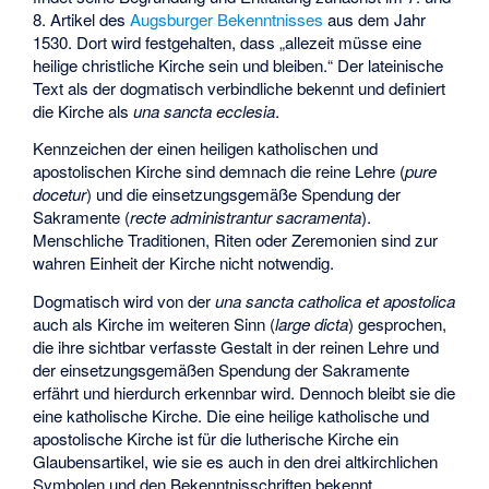
8. Artikel des
Augsburger Bekenntnisses
aus dem Jahr
1530. Dort wird festgehalten, dass „allezeit müsse eine
heilige christliche Kirche sein und bleiben.“ Der lateinische
Text als der dogmatisch verbindliche bekennt und definiert
die Kirche als
una sancta ecclesia
.
Kennzeichen der einen heiligen katholischen und
apostolischen Kirche sind demnach die reine Lehre (
pure
docetur
) und die einsetzungsgemäße Spendung der
Sakramente (
recte administrantur sacramenta
).
Menschliche Traditionen, Riten oder Zeremonien sind zur
wahren Einheit der Kirche nicht notwendig.
Dogmatisch wird von der
una sancta catholica et apostolica
auch als Kirche im weiteren Sinn (
large dicta
) gesprochen,
die ihre sichtbar verfasste Gestalt in der reinen Lehre und
der einsetzungsgemäßen Spendung der Sakramente
erfährt und hierdurch erkennbar wird. Dennoch bleibt sie die
eine katholische Kirche. Die eine heilige katholische und
apostolische Kirche ist für die lutherische Kirche ein
Glaubensartikel, wie sie es auch in den drei altkirchlichen
Symbolen und den Bekenntnisschriften bekennt.