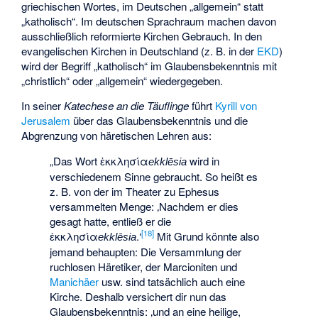
griechischen Wortes, im Deutschen „allgemein“ statt
„katholisch“. Im deutschen Sprachraum machen davon
ausschließlich reformierte Kirchen Gebrauch. In den
evangelischen Kirchen in Deutschland (z. B. in der
EKD
)
wird der Begriff „katholisch“ im Glaubensbekenntnis mit
„christlich“ oder „allgemein“ wiedergegeben.
In seiner
Katechese an die Täuflinge
führt
Kyrill von
Jerusalem
über das Glaubensbekenntnis und die
Abgrenzung von häretischen Lehren aus:
„Das Wort
ἐκκλησία
wird in
ekklēsia
verschiedenem Sinne gebraucht. So heißt es
z. B. von der im Theater zu Ephesus
versammelten Menge: ‚Nachdem er dies
gesagt hatte, entließ er die
[
18
]
ἐκκλησία
.‘
Mit Grund könnte also
ekklēsia
jemand behaupten: Die Versammlung der
ruchlosen Häretiker, der
Marcioniten
und
Manichäer
usw. sind tatsächlich auch eine
Kirche. Deshalb versichert dir nun das
Glaubensbekenntnis: ‚und an eine heilige,