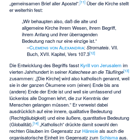
[
11
]
„gemeinsamen Brief aller Apostel“.
Über die Kirche stellt
er weiterhin fest:
„Wir behaupten also, daß die alte und
allgemeine Kirche ihrem Wesen, ihrem Begriff,
ihrem Anfang und ihrer überragenden
Bedeutung nach nur eine einzige ist.“
–
Clemens von Alexandria
:
Stromateis
. VII.
[
12
]
Buch, XVII. Kapitel, Vers 107.3
Die Entwicklung des Begriffs fasst
Kyrill von Jerusalem
im
[
13
]
vierten Jahrhundert in seiner
Katechese an die Täuflinge
zusammen: „[Die Kirche] wird also katholisch genannt, weil
sie in der ganzen Ökumene vom (einen) Ende bis ans
(andere) Ende der Erde ist und weil sie umfassend und
lückenlos alle Dogmen lehrt, die zur Kenntnis der
Menschen gelangen müssen.“ Er verweist dabei
ausdrücklich auf eine innere, qualitative Bedeutung
(Rechtgläubigkeit) und eine äußere, quantitative Bedeutung
[
14
]
(Globalität).
„Katholisch“ drückte damit sowohl den
rechten Glauben im Gegensatz zur
Häresie
als auch die
organisatorische Einheit im Gegensatz zum
Schisma
aus.