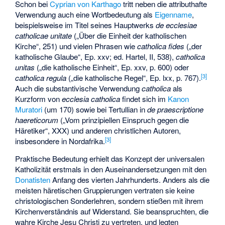
Schon bei
Cyprian von Karthago
tritt neben die attributhafte
Verwendung auch eine Wortbedeutung als
Eigenname
,
beispielsweise im Titel seines Hauptwerks
de ecclesiae
catholicae unitate
(„Über die Einheit der katholischen
Kirche“, 251) und vielen Phrasen wie
catholica fides
(„der
katholische Glaube“, Ep. xxv; ed. Hartel, II, 538),
catholica
unitas
(„die katholische Einheit“, Ep. xxv, p. 600) oder
[
3
]
catholica regula
(„die katholische Regel“, Ep. lxx, p. 767).
Auch die substantivische Verwendung
catholica
als
Kurzform von
ecclesia catholica
findet sich im
Kanon
Muratori
(um 170) sowie bei Tertullian in
de praescriptione
haereticorum
(„Vom prinzipiellen Einspruch gegen die
Häretiker“, XXX) und anderen christlichen Autoren,
[
3
]
insbesondere in Nordafrika.
Praktische Bedeutung erhielt das Konzept der universalen
Katholizität erstmals in den Auseinandersetzungen mit den
Donatisten
Anfang des vierten Jahrhunderts. Anders als die
meisten häretischen Gruppierungen vertraten sie keine
christologischen Sonderlehren, sondern stießen mit ihrem
Kirchenverständnis auf Widerstand. Sie beanspruchten, die
wahre Kirche Jesu Christi zu vertreten, und legten