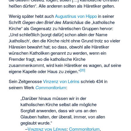
heißen dürfen“. Alle anderen sollten als Häretiker gelten.
Wenig später hebt auch
Augustinus von Hippo
in seiner
Schrift
Gegen den Brief des Manichäus
die „katholische
Kirche“ als Gegensatz zu häretischen Gruppen hervor:
„Und schließlich [sorgt dafür] schon allein der Name
‚katholisch‘, den die Kirche nicht ohne Grund trotz so vieler
Häresien bewahrt hat; so dass, obwohl alle Häretiker
wünschen Katholiken genannt zu werden, wenn ein
Fremder fragt, wo die katholische Kirche
zusammenkommt, wird kein Häretiker es wagen, auf seine
[
20
]
eigene Kapelle oder Haus zu zeigen.“
Sein Zeitgenosse
Vinzenz von Lérins
schrieb 434 in
seinem Werk
Commonitorium
:
„Darüber hinaus müssen wir in der
katholischen Kirche selbst alle mögliche
Sorgfalt anwenden, dass wir uns an den
Glauben halten, der überall, immer, von allen
geglaubt wurde.“
–
Vinzenz von Lérins
:
Commonitorium
,