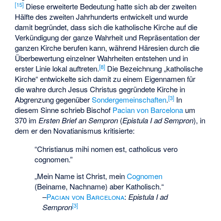
[
15
]
Diese erweiterte Bedeutung hatte sich ab der zweiten
Hälfte des zweiten Jahrhunderts entwickelt und wurde
damit begründet, dass sich die katholische Kirche auf die
Verkündigung der ganze Wahrheit und Repräsentation der
ganzen Kirche berufen kann, während Häresien durch die
Überbewertung einzelner Wahrheiten entstehen und in
[
8
]
erster Linie lokal auftreten.
Die Bezeichnung „katholische
Kirche“ entwickelte sich damit zu einem Eigennamen für
die wahre durch Jesus Christus gegründete Kirche in
[
3
]
Abgrenzung gegenüber
Sondergemeinschaften
.
In
diesem Sinne schrieb Bischof
Pacian von Barcelona
um
370 im
Ersten Brief an Sempron
(
Epistula I ad Sempron
), in
dem er den
Novatianismus
kritisierte:
“Christianus mihi nomen est, catholicus vero
cognomen.”
„Mein Name ist Christ, mein
Cognomen
(Beiname, Nachname) aber Katholisch.“
–
Pacian von Barcelona
:
Epistula I ad
[
3
]
Sempron