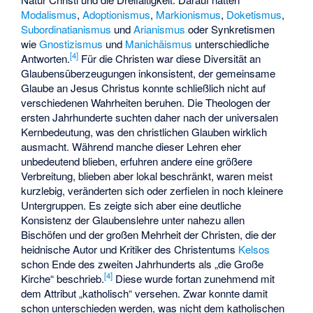
Modalismus
,
Adoptionismus
,
Markionismus
,
Doketismus
,
Subordinatianismus
und
Arianismus
oder Synkretismen
wie
Gnostizismus
und
Manichäismus
unterschiedliche
[
4
]
Antworten.
Für die Christen war diese Diversität an
Glaubensüberzeugungen inkonsistent, der gemeinsame
Glaube an Jesus Christus konnte schließlich nicht auf
verschiedenen Wahrheiten beruhen. Die Theologen der
ersten Jahrhunderte suchten daher nach der universalen
Kernbedeutung, was den christlichen Glauben wirklich
ausmacht. Während manche dieser Lehren eher
unbedeutend blieben, erfuhren andere eine größere
Verbreitung, blieben aber lokal beschränkt, waren meist
kurzlebig, veränderten sich oder zerfielen in noch kleinere
Untergruppen. Es zeigte sich aber eine deutliche
Konsistenz der Glaubenslehre unter nahezu allen
Bischöfen und der großen Mehrheit der Christen, die der
heidnische Autor und Kritiker des Christentums
Kelsos
schon Ende des zweiten Jahrhunderts als „die Große
[
4
]
Kirche“ beschrieb.
Diese wurde fortan zunehmend mit
dem Attribut „katholisch“ versehen. Zwar konnte damit
schon unterschieden werden, was nicht dem katholischen