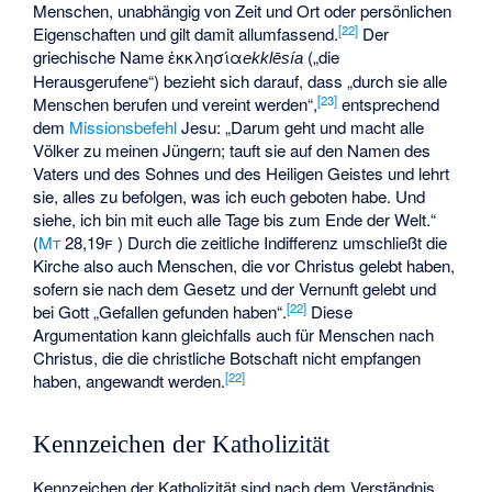
Menschen, unabhängig von Zeit und Ort oder persönlichen
[
22
]
Eigenschaften und gilt damit allumfassend.
Der
griechische Name
ἐκκλησία
(„die
ekklēsía
Herausgerufene“) bezieht sich darauf, dass „durch sie alle
[
23
]
Menschen berufen und vereint werden“,
entsprechend
dem
Missionsbefehl
Jesu: „Darum geht und macht alle
Völker zu meinen Jüngern; tauft sie auf den Namen des
Vaters und des Sohnes und des Heiligen Geistes und lehrt
sie, alles zu befolgen, was ich euch geboten habe. Und
siehe, ich bin mit euch alle Tage bis zum Ende der Welt.“
(
Mt
28,19f
) Durch die zeitliche Indifferenz umschließt die
Kirche also auch Menschen, die vor Christus gelebt haben,
sofern sie nach dem Gesetz und der Vernunft gelebt und
[
22
]
bei Gott „Gefallen gefunden haben“.
Diese
Argumentation kann gleichfalls auch für Menschen nach
Christus, die die christliche Botschaft nicht empfangen
[
22
]
haben, angewandt werden.
Kennzeichen der Katholizität
Kennzeichen der Katholizität sind nach dem Verständnis