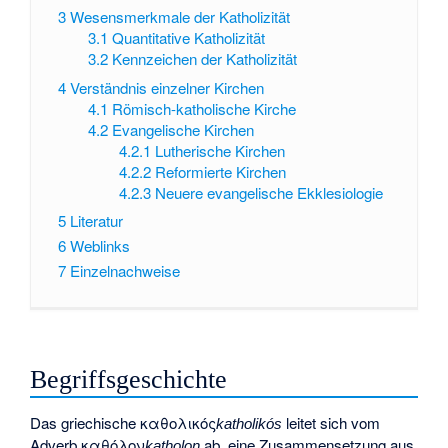
3
Wesensmerkmale der Katholizität
3.1
Quantitative Katholizität
3.2
Kennzeichen der Katholizität
4
Verständnis einzelner Kirchen
4.1
Römisch-katholische Kirche
4.2
Evangelische Kirchen
4.2.1
Lutherische Kirchen
4.2.2
Reformierte Kirchen
4.2.3
Neuere evangelische Ekklesiologie
5
Literatur
6
Weblinks
7
Einzelnachweise
Begriffsgeschichte
Das griechische
καθολικός
leitet sich vom
katholikós
Adverb
καθόλον
ab, eine Zusammensetzung aus
katholon