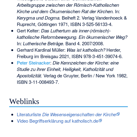
Arbeitsgruppe zwischen der Römisch-Katholischen
Kirche und dem Ökumenischen Rat der Kirchen.
In:
Kerygma und Dogma.
Beiheft 2. Verlag Vandenhoeck &
Ruprecht, Göttingen 1971,
ISBN 3-525-56133-4
.
Gert Kelter:
Das Luthertum als inner-(römisch)-
katholische Reformbewegung. Ein ökumenischer Weg?
In:
Lutherische Beträge.
Band 4. 2007/2008.
Gerhard Kardinal Müller
:
Was ist katholisch?
Herder,
Freiburg im Breisgau 2021,
ISBN 978-3-451-39074-6
.
Peter Steinacker
:
Die Kennzeichen der Kirche: eine
Studie zu ihrer Einheit, Heiligkeit, Katholizität und
Apostolizität.
Verlag de Gruyter, Berlin / New York 1982,
ISBN 3-11-008493-7
.
Weblinks
Literaturliste
Die Wesenseigenschaften der Kirche
Video Begriffserklärung auf katholisch.de