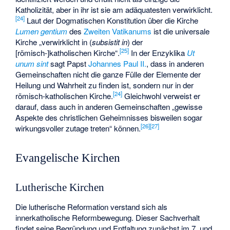
Katholizität, aber in ihr ist sie am adäquatesten verwirklicht.
[
24
]
Laut der Dogmatischen Konstitution über die Kirche
Lumen gentium
des
Zweiten Vatikanums
ist die universale
Kirche „verwirklicht in (
subsistit in
) der
[
25
]
[römisch-]katholischen Kirche“.
In der Enzyklika
Ut
unum sint
sagt Papst
Johannes Paul II.
, dass in anderen
Gemeinschaften nicht die ganze Fülle der Elemente der
Heilung und Wahrheit zu finden ist, sondern nur in der
[
24
]
römisch-katholischen Kirche.
Gleichwohl verweist er
darauf, dass auch in anderen Gemeinschaften „gewisse
Aspekte des christlichen Geheimnisses bisweilen sogar
[
26
]
[
27
]
wirkungsvoller zutage treten“ können.
Evangelische Kirchen
Lutherische Kirchen
Die lutherische Reformation verstand sich als
innerkatholische Reformbewegung. Dieser Sachverhalt
findet seine Begründung und Entfaltung zunächst im 7. und