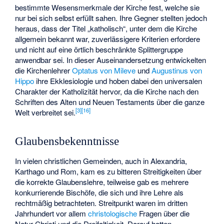
bestimmte Wesensmerkmale der Kirche fest, welche sie
nur bei sich selbst erfüllt sahen. Ihre Gegner stellten jedoch
heraus, dass der Titel „katholisch“, unter dem die Kirche
allgemein bekannt war, zuverlässigere Kriterien erfordere
und nicht auf eine örtlich beschränkte Splittergruppe
anwendbar sei. In dieser Auseinandersetzung entwickelten
die Kirchenlehrer
Optatus von Mileve
und
Augustinus von
Hippo
ihre Ekklesiologie und hoben dabei den universalen
Charakter der Katholizität hervor, da die Kirche nach den
Schriften des Alten und Neuen Testaments über die ganze
[
3
]
[
16
]
Welt verbreitet sei.
Glaubensbekenntnisse
In vielen christlichen Gemeinden, auch in Alexandria,
Karthago und Rom, kam es zu bitteren Streitigkeiten über
die korrekte Glaubenslehre, teilweise gab es mehrere
konkurrierende Bischöfe, die sich und ihre Lehre als
rechtmäßig betrachteten. Streitpunkt waren im dritten
Jahrhundert vor allem
christologische
Fragen über die
Natur Christi und die Dreifaltigkeit. Darauf hatten