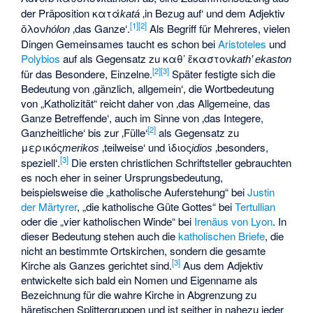
der Präposition
κατά
‚in Bezug auf‘ und dem Adjektiv
katá
[
1
]
[
2
]
ὅλον
‚das Ganze‘.
Als Begriff für Mehreres, vielen
hólon
Dingen Gemeinsames taucht es schon bei
Aristoteles
und
Polybios
auf als Gegensatz zu
καθ’ ἕκαστον
kath’ ekaston
[
2
]
[
3
]
für das Besondere, Einzelne.
Später festigte sich die
Bedeutung von ‚gänzlich, allgemein‘, die Wortbedeutung
von „Katholizität“ reicht daher von ‚das Allgemeine, das
Ganze Betreffende‘, auch im Sinne von ‚das Integere,
[
2
]
Ganzheitliche‘ bis zur ‚Fülle‘
als Gegensatz zu
μερικός
‚teilweise‘ und
ίδιος
‚besonders,
merikos
idios
[
3
]
speziell‘.
Die ersten christlichen Schriftsteller gebrauchten
es noch eher in seiner Ursprungsbedeutung,
beispielsweise die „katholische Auferstehung“ bei
Justin
der Märtyrer
, „die katholische Güte Gottes“ bei
Tertullian
oder die „vier katholischen Winde“ bei
Irenäus von Lyon
. In
dieser Bedeutung stehen auch die
katholischen Briefe
, die
nicht an bestimmte Ortskirchen, sondern die gesamte
[
3
]
Kirche als Ganzes gerichtet sind.
Aus dem Adjektiv
entwickelte sich bald ein Nomen und Eigenname als
Bezeichnung für die wahre Kirche in Abgrenzung zu
häretischen Splittergruppen und ist seither in nahezu jeder