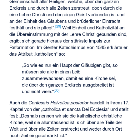
Gemeinschaft aller Heiligen, welche, über den ganzen
Erdkreis und durch alle Zeiten zerstreut, doch durch die
eine Lehre Christi und den einen Geist verbunden ist und
an der Einheit des Glaubens und brüderlicher Eintracht
[
29
]
festhält und sie pflegt“.
Weil Einheit und Katholizität an
die Übereinstimmung mit der Lehre Christi gebunden sind,
ergibt sich gerade hieraus der stärkste Impuls zur
Reformation. Im Genfer Katechismus von 1545 erklärte er
das Attribut „katholisch“ so:
„So wie es nur ein Haupt der Gläubigen gibt, so
müssen sie alle in einen Leib
zusammenwachsen, damit es eine Kirche sei,
die über den ganzen Erdkreis ausgebreitet ist
[
30
]
und nicht viele.“
Auch die
Confessio Helvetica posterior
handelt in ihrem 17.
Kapitel von der „catholica et sancta Dei Ecclesia“ und stellt
fest: „Deshalb nennen wir sie die katholische christliche
Kirche, weil sie allumfassend ist, sich über alle Teile der
Welt und über alle Zeiten erstreckt und weder durch Ort
noch Zeit eingeschränkt ist.“