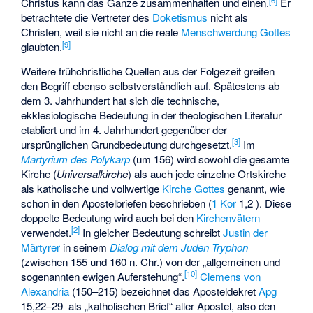
Christus kann das Ganze zusammenhalten und einen.
Er
betrachtete die Vertreter des
Doketismus
nicht als
Christen, weil sie nicht an die reale
Menschwerdung Gottes
[
9
]
glaubten.
Weitere frühchristliche Quellen aus der Folgezeit greifen
den Begriff ebenso selbstverständlich auf. Spätestens ab
dem 3. Jahrhundert hat sich die technische,
ekklesiologische Bedeutung in der theologischen Literatur
etabliert und im 4. Jahrhundert gegenüber der
[
3
]
ursprünglichen Grundbedeutung durchgesetzt.
Im
Martyrium des Polykarp
(um 156) wird sowohl die gesamte
Kirche (
Universalkirche
) als auch jede einzelne Ortskirche
als katholische und vollwertige
Kirche Gottes
genannt, wie
schon in den Apostelbriefen beschrieben (
1 Kor
1,2 ). Diese
doppelte Bedeutung wird auch bei den
Kirchenvätern
[
2
]
verwendet.
In gleicher Bedeutung schreibt
Justin der
Märtyrer
in seinem
Dialog mit dem Juden Tryphon
(zwischen 155 und 160 n. Chr.) von der „allgemeinen und
[
10
]
sogenannten ewigen Auferstehung“.
Clemens von
Alexandria
(150–215) bezeichnet das Aposteldekret
Apg
15,22–29 als „katholischen Brief“ aller Apostel, also den