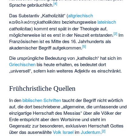
[
4
]
Sprache gebräuchlich.
Das Substantiv „Katholizität“ (
altgriechisch
καθολικότης
beziehungsweise
lateinisch
katholikótes
catholicitas
) kommt erst spät in der Theologie auf,
[
2
]
möglicherweise ist es erst in der Neuzeit entstanden.
Im
Französischen ist es Mitte des 16. Jahrhunderts als
[
5
]
akademischer Begriff aufgekommen.
Die ursprüngliche Bedeutung von „katholisch“ hat sich im
Griechischen
bis heute erhalten, es bedeutet dort
„universell“, sofern kein weiteres Adjektiv es einschränkt.
Frühchristliche Quellen
In den
biblischen Schriften
taucht der Begriff nicht wörtlich
auf, die dort beschriebene „allgemeine, die umfassende und
einzigartige Herrschaft des Messias“ über alle Völker der
Erde entspricht aber dem Wortsinne und steht im
Gegensatz zur besonderen, exklusiven Herrschaft Gottes
[
2
]
über das auserwählte
Volk Israel
im
Judentum
.