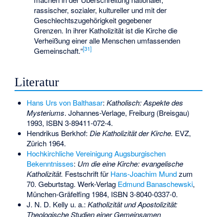
rassischer, sozialer, kultureller und mit der
Geschlechtszugehörigkeit gegebener
Grenzen. In ihrer Katholizität ist die Kirche die
Verheißung einer alle Menschen umfassenden
[
31
]
Gemeinschaft.“
Literatur
Hans Urs von Balthasar
:
Katholisch: Aspekte des
Mysteriums
. Johannes-Verlage, Freiburg (Breisgau)
1993,
ISBN 3-89411-072-4
.
Hendrikus Berkhof
:
Die Katholizität der Kirche.
EVZ,
Zürich 1964.
Hochkirchliche Vereinigung Augsburgischen
Bekenntnisses
:
Um die eine Kirche: evangelische
Katholizität.
Festschrift für
Hans-Joachim Mund
zum
70. Geburtstag. Werk-Verlag
Edmund Banaschewski
,
München-Gräfelfing 1984,
ISBN 3-8040-0337-0
.
J. N. D. Kelly u. a.:
Katholizität und Apostolizität:
Theologische Studien einer Gemeinsamen