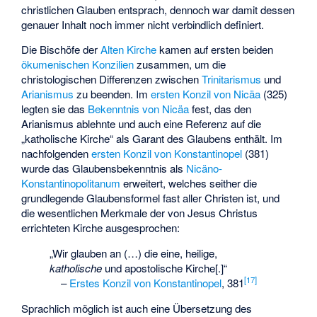
christlichen Glauben entsprach, dennoch war damit dessen
genauer Inhalt noch immer nicht verbindlich definiert.
Die Bischöfe der
Alten Kirche
kamen auf ersten beiden
ökumenischen Konzilien
zusammen, um die
christologischen Differenzen zwischen
Trinitarismus
und
Arianismus
zu beenden. Im
ersten Konzil von Nicäa
(325)
legten sie das
Bekenntnis von Nicäa
fest, das den
Arianismus ablehnte und auch eine Referenz auf die
„katholische Kirche“ als Garant des Glaubens enthält. Im
nachfolgenden
ersten Konzil von Konstantinopel
(381)
wurde das Glaubensbekenntnis als
Nicäno-
Konstantinopolitanum
erweitert, welches seither die
grundlegende Glaubensformel fast aller Christen ist, und
die wesentlichen Merkmale der von Jesus Christus
errichteten Kirche ausgesprochen:
„Wir glauben an (…) die eine, heilige,
katholische
und apostolische Kirche[.]“
[
17
]
–
Erstes Konzil von Konstantinopel
, 381
Sprachlich möglich ist auch eine Übersetzung des