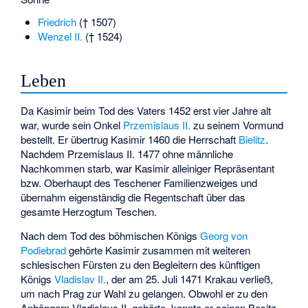
Friedrich
(† 1507)
Wenzel II.
(† 1524)
Leben
Da Kasimir beim Tod des Vaters 1452 erst vier Jahre alt
war, wurde sein Onkel
Przemislaus II.
zu seinem Vormund
bestellt. Er übertrug Kasimir 1460 die Herrschaft
Bielitz
.
Nachdem Przemislaus II. 1477 ohne männliche
Nachkommen starb, war Kasimir alleiniger Repräsentant
bzw. Oberhaupt des Teschener Familienzweiges und
übernahm eigenständig die Regentschaft über das
gesamte Herzogtum Teschen.
Nach dem Tod des böhmischen Königs
Georg von
Podiebrad
gehörte Kasimir zusammen mit weiteren
schlesischen Fürsten zu den Begleitern des künftigen
Königs
Vladislav II.
, der am 25. Juli 1471 Krakau verließ,
um nach Prag zur Wahl zu gelangen. Obwohl er zu den
Anhängern Vladislavs II. gehörte, konnte er seinen Besitz