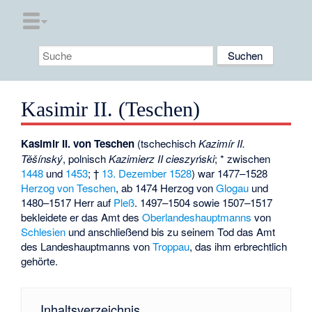
Kasimir II. (Teschen)
Kasimir II. von Teschen
(tschechisch
Kazimír II.
Těšínský
, polnisch
Kazimierz II cieszyński
; * zwischen
1448
und
1453
; †
13. Dezember
1528
) war 1477–1528
Herzog von Teschen
, ab 1474 Herzog von
Glogau
und
1480–1517 Herr auf
Pleß
. 1497–1504 sowie 1507–1517
bekleidete er das Amt des
Oberlandeshauptmanns
von
Schlesien
und anschließend bis zu seinem Tod das Amt
des Landeshauptmanns von
Troppau
, das ihm erbrechtlich
gehörte.
Inhaltsverzeichnis