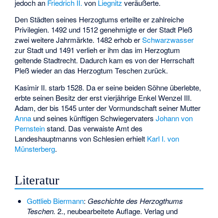
jedoch an
Friedrich II.
von
Liegnitz
veräußerte.
Den Städten seines Herzogtums erteilte er zahlreiche
Privilegien. 1492 und 1512 genehmigte er der Stadt Pleß
zwei weitere Jahrmärkte. 1482 erhob er
Schwarzwasser
zur Stadt und 1491 verlieh er ihm das im Herzogtum
geltende Stadtrecht. Dadurch kam es von der Herrschaft
Pleß wieder an das Herzogtum Teschen zurück.
Kasimir II. starb 1528. Da er seine beiden Söhne überlebte,
erbte seinen Besitz der erst vierjährige Enkel
Wenzel III.
Adam
, der bis 1545 unter der Vormundschaft seiner Mutter
Anna
und seines künftigen Schwiegervaters
Johann von
Pernstein
stand. Das verwaiste Amt des
Landeshauptmanns von Schlesien erhielt
Karl I. von
Münsterberg
.
Literatur
Gottlieb Biermann
:
Geschichte des Herzogthums
Teschen.
2., neubearbeitete Auflage. Verlag und