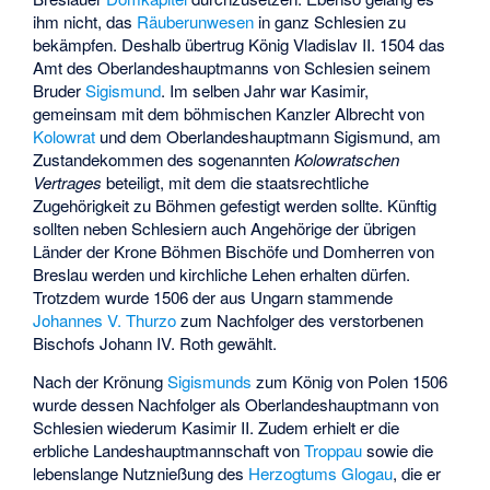
ihm nicht, das
Räuberunwesen
in ganz Schlesien zu
bekämpfen. Deshalb übertrug König Vladislav II. 1504 das
Amt des Oberlandeshauptmanns von Schlesien seinem
Bruder
Sigismund
. Im selben Jahr war Kasimir,
gemeinsam mit dem böhmischen Kanzler Albrecht von
Kolowrat
und dem Oberlandeshauptmann Sigismund, am
Zustandekommen des sogenannten
Kolowratschen
Vertrages
beteiligt, mit dem die staatsrechtliche
Zugehörigkeit zu Böhmen gefestigt werden sollte. Künftig
sollten neben Schlesiern auch Angehörige der übrigen
Länder der
Krone Böhmen
Bischöfe und Domherren von
Breslau werden und kirchliche Lehen erhalten dürfen.
Trotzdem wurde 1506 der aus Ungarn stammende
Johannes V. Thurzo
zum Nachfolger des verstorbenen
Bischofs Johann IV. Roth gewählt.
Nach der Krönung
Sigismunds
zum König von Polen 1506
wurde dessen Nachfolger als Oberlandeshauptmann von
Schlesien wiederum Kasimir II. Zudem erhielt er die
erbliche Landeshauptmannschaft von
Troppau
sowie die
lebenslange Nutznießung des
Herzogtums Glogau
, die er