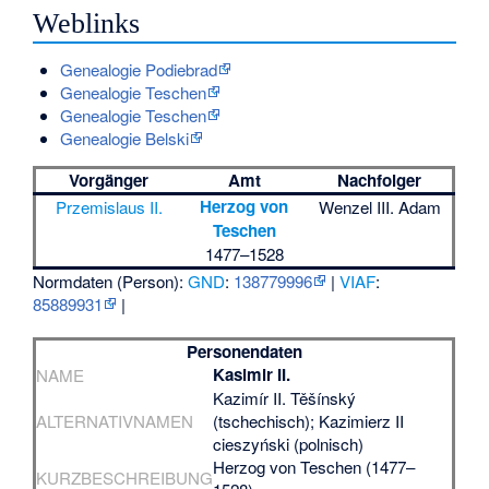
Weblinks
Genealogie Podiebrad
Genealogie Teschen
Genealogie Teschen
Genealogie Belski
Vorgänger
Amt
Nachfolger
Herzog von
Przemislaus II.
Wenzel III. Adam
Teschen
1477–1528
Normdaten (Person):
GND
:
138779996
|
VIAF
:
85889931
|
Personendaten
Kasimir II.
NAME
Kazimír II. Těšínský
ALTERNATIVNAMEN
(tschechisch); Kazimierz II
cieszyński (polnisch)
Herzog von Teschen (1477–
KURZBESCHREIBUNG