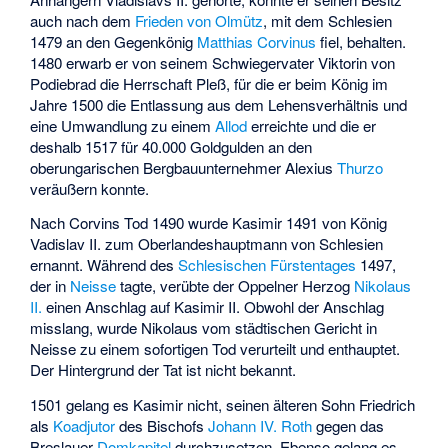
auch nach dem
Frieden von Olmütz
, mit dem Schlesien
1479 an den Gegenkönig
Matthias Corvinus
fiel, behalten.
1480 erwarb er von seinem Schwiegervater Viktorin von
Podiebrad die Herrschaft Pleß, für die er beim König im
Jahre 1500 die Entlassung aus dem Lehensverhältnis und
eine Umwandlung zu einem
Allod
erreichte und die er
deshalb 1517 für 40.000 Goldgulden an den
oberungarischen Bergbauunternehmer Alexius
Thurzo
veräußern konnte.
Nach Corvins Tod 1490 wurde Kasimir 1491 von König
Vadislav II. zum Oberlandeshauptmann von Schlesien
ernannt. Während des
Schlesischen Fürstentages
1497,
der in
Neisse
tagte, verübte der Oppelner Herzog
Nikolaus
II.
einen Anschlag auf Kasimir II. Obwohl der Anschlag
misslang, wurde Nikolaus vom städtischen Gericht in
Neisse zu einem sofortigen Tod verurteilt und enthauptet.
Der Hintergrund der Tat ist nicht bekannt.
1501 gelang es Kasimir nicht, seinen älteren Sohn Friedrich
als
Koadjutor
des Bischofs
Johann IV. Roth
gegen das
Breslauer
Domkapitel
durchzusetzen. Ebenso gelang es