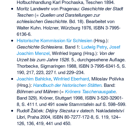
Hofbuchhandlung Karl Prochaska, Teschen 1894.
Moritz Landwehr von Pragenau:
Geschichte der Stadt
Teschen
(=
Quellen und Darstellungen zur
schlesischen Geschichte.
Bd. 18). Bearbeitet von
Walter Kuhn. Holzner, Würzburg 1976,
ISBN 3-7995-
6136-6
.
Historische Kommission für Schlesien
(Hrsg.):
Geschichte Schlesiens.
Band 1:
Ludwig Petry
,
Josef
Joachim Menzel
,
Winfried Irgang
(Hrsg.):
Von der
Urzeit bis zum Jahre 1526.
5., durchgesehene Auflage.
Thorbecke, Sigmaringen 1988,
ISBN 3-7995-6341-5
, S.
190, 217, 223, 227 f. und 229–234.
Joachim Bahlcke
,
Winfried Eberhard
, Miloslav Polívka
(Hrsg.):
Handbuch der historischen Stätten
.
Band:
Böhmen und Mähren
(=
Kröners Taschenausgabe
.
Band 329). Kröner, Stuttgart 1998,
ISBN 3-520-32901-
8
, S. 411 f. und 491 sowie Stammtafeln auf S. 598–599.
Rudolf Žáček:
Dějiny Slezska v datech.
Nakladatelství
Libri, Praha 2004,
ISBN 80-7277-172-8
, S. 119, 124–
126, 136, 419, 441 und 450.