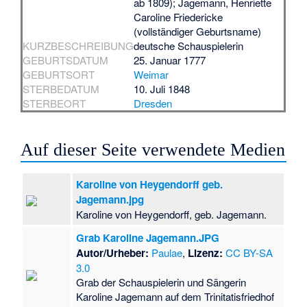
ab 1809); Jagemann, Henriette
Caroline Friedericke
(vollständiger Geburtsname)
KURZBESCHREIBUNG
deutsche Schauspielerin
GEBURTSDATUM
25. Januar 1777
GEBURTSORT
Weimar
STERBEDATUM
10. Juli 1848
STERBEORT
Dresden
Auf dieser Seite verwendete Medien
Karoline von Heygendorff geb.
Jagemann.jpg
Karoline von Heygendorff, geb. Jagemann.
Grab Karoline Jagemann.JPG
Autor/Urheber:
Paulae
,
Lizenz:
CC BY-SA
3.0
Grab der Schauspielerin und Sängerin
Karoline Jagemann auf dem Trinitatisfriedhof