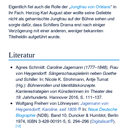
Eigentlich fiel auch die Rolle der „
Jungfrau von Orléans
“ in
ihr Fach. Herzog Karl August aber wollte seine Geliebte
nicht als geharnischte Jungfrau auf der Bühne sehen und
sorgte dafür, dass Schillers Drama erst nach einiger
Verzögerung mit einer anderen, weniger bekannten
Titelheldin aufgeführt wurde.
Literatur
Agnes Schmidt:
Caroline Jagemann (1777–1848), Frau
von Heygendorff. Sängerschauspielerin neben Goethe
und Schiller.
In: Nicole K. Strohmann, Antje Tumat
(Hg.):
Bühnenrollen und Identitätskonzepte.
Karrierestrategien von Künstlerinnen im Theater des
19. Jahrhunderts.
Hannover 2016, S. 111–137.
Wolfgang Freiherr von Löhneysen:
Jagemann von
Heygersdorff, Karoline, seit 1809.
In:
Neue Deutsche
Biographie
(NDB). Band 10, Duncker & Humblot, Berlin
1974,
ISBN 3-428-00191-5
, S. 294–296 (
Digitalisat
).
[12]