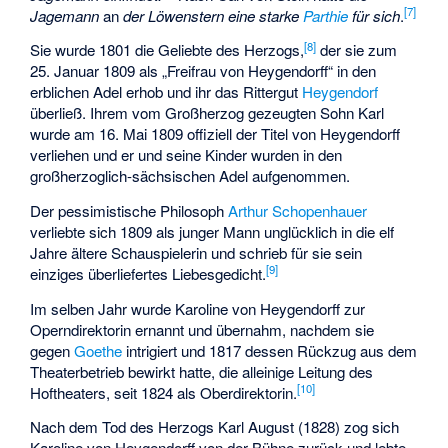
[7]
Jagemann
an
der Löwenstern eine starke
Parthie
für sich
.
[8]
Sie wurde 1801 die Geliebte des Herzogs,
der sie zum
25. Januar 1809 als „Freifrau von Heygendorff“ in den
erblichen Adel erhob und ihr das Rittergut
Heygendorf
überließ. Ihrem vom Großherzog gezeugten Sohn
Karl
wurde am 16. Mai 1809 offiziell der Titel von Heygendorff
verliehen und er und seine Kinder wurden in den
großherzoglich-sächsischen Adel aufgenommen.
Der pessimistische Philosoph
Arthur Schopenhauer
verliebte sich 1809 als junger Mann unglücklich in die elf
Jahre ältere Schauspielerin und schrieb für sie sein
[9]
einziges überliefertes Liebesgedicht.
Im selben Jahr wurde Karoline von Heygendorff zur
Operndirektorin ernannt und übernahm, nachdem sie
gegen
Goethe
intrigiert und 1817 dessen Rückzug aus dem
Theaterbetrieb bewirkt hatte, die alleinige Leitung des
[10]
Hoftheaters, seit 1824 als Oberdirektorin.
Nach dem Tod des Herzogs Karl August (1828) zog sich
Karoline von Heygendorff von der Bühne zurück und lebte