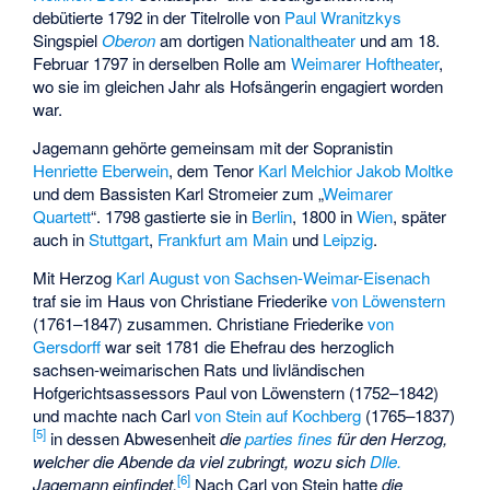
debütierte 1792 in der Titelrolle von
Paul Wranitzkys
Singspiel
Oberon
am dortigen
Nationaltheater
und am 18.
Februar 1797 in derselben Rolle am
Weimarer Hoftheater
,
wo sie im gleichen Jahr als Hofsängerin engagiert worden
war.
Jagemann gehörte gemeinsam mit der Sopranistin
Henriette Eberwein
, dem Tenor
Karl Melchior Jakob Moltke
und dem Bassisten
Karl Stromeier
zum „
Weimarer
Quartett
“. 1798 gastierte sie in
Berlin
, 1800 in
Wien
, später
auch in
Stuttgart
,
Frankfurt am Main
und
Leipzig
.
Mit Herzog
Karl August von Sachsen-Weimar-Eisenach
traf sie im Haus von Christiane Friederike
von Löwenstern
(1761–1847) zusammen. Christiane Friederike
von
Gersdorff
war seit 1781 die Ehefrau des herzoglich
sachsen-weimarischen Rats und livländischen
Hofgerichtsassessors Paul von Löwenstern (1752–1842)
und machte nach Carl
von Stein
auf Kochberg
(1765–1837)
[5]
in dessen Abwesenheit
die
parties fines
für den Herzog,
welcher die Abende da viel zubringt, wozu sich
Dlle.
[6]
Jagemann einfindet.
Nach Carl von Stein hatte
die