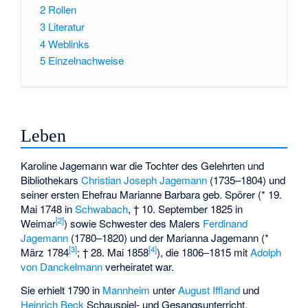
2
Rollen
3
Literatur
4
Weblinks
5
Einzelnachweise
Leben
Karoline Jagemann war die Tochter des Gelehrten und
Bibliothekars
Christian Joseph Jagemann
(1735–1804) und
seiner ersten Ehefrau Marianne Barbara geb. Spörer (* 19.
Mai 1748 in
Schwabach
, † 10. September 1825 in
[2]
Weimar
) sowie Schwester des Malers
Ferdinand
Jagemann
(1780–1820) und der Marianna Jagemann (*
[3]
[4]
März 1784
; † 28. Mai 1858
), die 1806‒1815 mit
Adolph
von Danckelmann
verheiratet war.
Sie erhielt 1790 in
Mannheim
unter
August Iffland
und
Heinrich Beck
Schauspiel- und Gesangsunterricht,