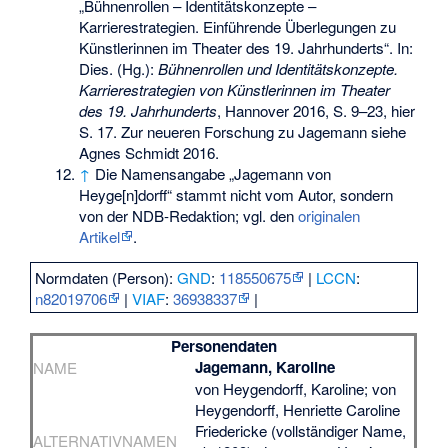
„Bühnenrollen – Identitätskonzepte –
Karrierestrategien. Einführende Überlegungen zu
Künstlerinnen im Theater des 19. Jahrhunderts“. In:
Dies. (Hg.):
Bühnenrollen und Identitätskonzepte.
Karrierestrategien von Künstlerinnen im Theater
des 19. Jahrhunderts
, Hannover 2016, S. 9–23, hier
S. 17. Zur neueren Forschung zu Jagemann siehe
Agnes Schmidt 2016.
↑
Die Namensangabe „Jagemann von
Heyge[n]dorff“ stammt nicht vom Autor, sondern
von der NDB-Redaktion; vgl. den
originalen
Artikel
.
Normdaten (Person):
GND
:
118550675
|
LCCN
:
n82019706
|
VIAF
:
36938337
|
Personendaten
Jagemann, Karoline
NAME
von Heygendorff, Karoline; von
Heygendorff, Henriette Caroline
Friedericke (vollständiger Name,
ALTERNATIVNAMEN