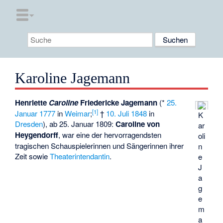
Karoline Jagemann
Henriette
Caroline
Friedericke Jagemann
(*
25.
[1]
Januar
1777
in
Weimar
;
†
10. Juli
1848
in
K
Dresden
), ab 25. Januar 1809:
Caroline von
ar
Heygendorff
, war eine der hervorragendsten
oli
tragischen Schauspielerinnen und Sängerinnen ihrer
n
Zeit sowie
Theaterintendantin
.
e
J
a
g
e
m
a