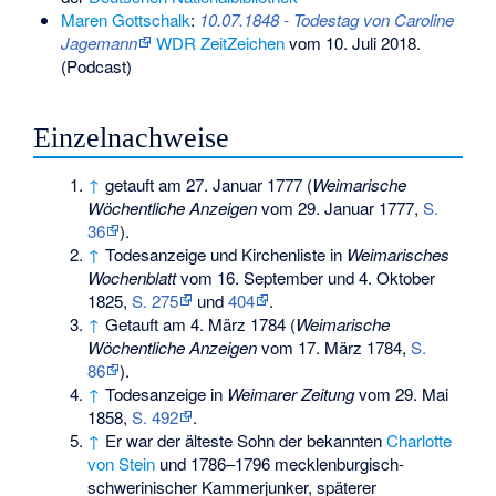
Maren Gottschalk
:
10.07.1848 - Todestag von Caroline
Jagemann
WDR
ZeitZeichen
vom 10. Juli 2018.
(Podcast)
Einzelnachweise
↑
getauft am 27. Januar 1777 (
Weimarische
Wöchentliche Anzeigen
vom 29. Januar 1777,
S.
36
).
↑
Todesanzeige und Kirchenliste in
Weimarisches
Wochenblatt
vom 16. September und 4. Oktober
1825,
S. 275
und
404
.
↑
Getauft am 4. März 1784 (
Weimarische
Wöchentliche Anzeigen
vom 17. März 1784,
S.
86
).
↑
Todesanzeige in
Weimarer Zeitung
vom 29. Mai
1858,
S. 492
.
↑
Er war der älteste Sohn der bekannten
Charlotte
von Stein
und 1786–1796 mecklenburgisch-
schwerinischer Kammerjunker, späterer