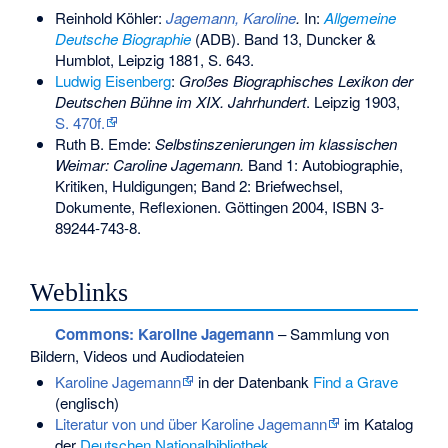
Reinhold Köhler:
Jagemann, Karoline
.
In:
Allgemeine
Deutsche Biographie
(ADB). Band 13, Duncker &
Humblot, Leipzig 1881, S. 643.
Ludwig Eisenberg
:
Großes Biographisches Lexikon der
Deutschen Bühne im XIX. Jahrhundert
. Leipzig 1903,
S. 470f.
Ruth B. Emde:
Selbstinszenierungen im klassischen
Weimar: Caroline Jagemann.
Band 1: Autobiographie,
Kritiken, Huldigungen; Band 2: Briefwechsel,
Dokumente, Reflexionen. Göttingen 2004,
ISBN 3-
89244-743-8
.
Weblinks
Commons
: Karoline Jagemann
– Sammlung von
Bildern, Videos und Audiodateien
Karoline Jagemann
in der Datenbank
Find a Grave
(englisch)
Literatur von und über Karoline Jagemann
im Katalog
der
Deutschen Nationalbibliothek