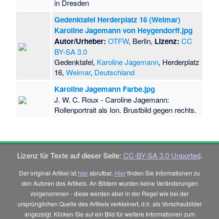
in Dresden
Gedenktafel Herderplatz 16 (Weimar)
Karoline Jagemann von Heygendorff.jpg
Autor/Urheber:
OTFW
, Berlin,
Lizenz:
CC
BY-SA 3.0
Gedenktafel,
Karoline Jagemann
, Herderplatz
16,
Weimar
,
Deutschland
Karoline Jagemann Farbe.jpg
J. W. C. Roux - Caroline Jagemann:
Rollenportrait als Ion. Brustbild gegen rechts.
Lizenz für Texte auf dieser Seite:
CC-BY-SA 3.0 Unported
.
Der original-Artikel ist
hier
abrufbar.
Hier
finden Sie Informationen zu
den Autoren des Artikels. An Bildern wurden keine Veränderungen
vorgenommen - diese werden aber in der Regel wie bei der
ursprünglichen Quelle des Artikels verkleinert, d.h. als Vorschaubilder
angezeigt. Klicken Sie auf ein Bild für weitere Informationen zum