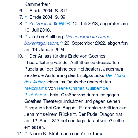
Kammerherr
↑
Emde 2004, S. 311.
↑
Emde 2004, S. 39.
↑
Zeitzeichen.
WDR
, 10. Juli 2018,
abgerufen am
19. Juli 2018
.
↑
Jochen Stollberg:
Die unbekannte Dame
bekanntgemacht.
26. September 2022,
abgerufen
am 19. Januar 2024
.
↑
Der Anlass für das Ende von Goethes
Theaterleitung war der Auftritt eines dressierten
Pudels auf der Bühne des Hoftheaters. Jagemann
setzte die Aufführung des Erfolgsstücks
Der Hund
des Aubry
, eines ins Deutsche übersetzten
Melodrams
von
René Charles Guilbert de
Pixérécourt
, beim Großherzog durch, entgegen
Goethes Theatergrundsätzen und gegen seinen
Einspruch bei Carl August. Er drohte schriftlich aus
Jena mit seinem Rücktritt. Der Pudel Dragon trat
am 12. April 1817 auf und tags darauf war Goethe
entlassen.
↑
Nicole K. Strohmann und Antje Tumat: