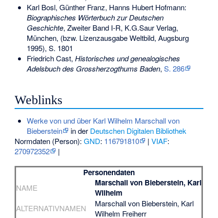
Karl Bosl, Günther Franz, Hanns Hubert Hofmann:
Biographisches Wörterbuch zur Deutschen
Geschichte
, Zweiter Band I-R, K.G.Saur Verlag,
München, (bzw. Lizenzausgabe Weltbild, Augsburg
1995), S. 1801
Friedrich Cast,
Historisches und genealogisches
Adelsbuch des Grossherzogthums Baden
,
S. 286
Weblinks
Werke von und über Karl Wilhelm Marschall von
Bieberstein
in der
Deutschen Digitalen Bibliothek
Normdaten (Person):
GND
:
116791810
|
VIAF
:
270972352
|
Personendaten
Marschall von Bieberstein, Karl
NAME
Wilhelm
Marschall von Bieberstein, Karl
ALTERNATIVNAMEN
Wilhelm Freiherr