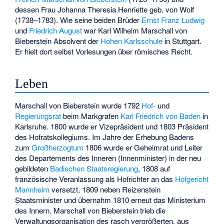
dessen Frau Johanna Theresia Henriette geb. von Wolf
(1738–1783). Wie seine beiden Brüder
Ernst Franz Ludwig
und
Friedrich August
war Karl Wilhelm Marschall von
Bieberstein Absolvent der
Hohen Karlsschule
in Stuttgart.
Er hielt dort selbst Vorlesungen über römisches Recht.
Leben
Marschall von Bieberstein wurde 1792
Hof-
und
Regierungsrat
beim Markgrafen
Karl Friedrich von Baden
in
Karlsruhe. 1800 wurde er Vizepräsident und 1803 Präsident
des Hofratskollegiums. Im Jahre der Erhebung Badens
zum
Großherzogtum
1806 wurde er Geheimrat und Leiter
des Departements des Inneren (Innenminister) in der neu
gebildeten
Badischen Staatsregierung
, 1808 auf
französische Veranlassung als Hofrichter an das
Hofgericht
Mannheim
versetzt, 1809 neben Reizenstein
Staatsminister und übernahm 1810 erneut das Ministerium
des Innern. Marschall von Bieberstein trieb die
Verwaltungsorganisation des rasch vergrößerten, aus