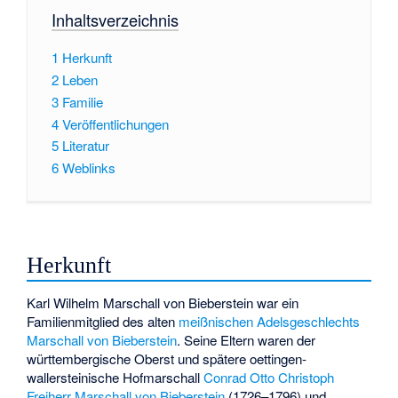
Inhaltsverzeichnis
1
Herkunft
2
Leben
3
Familie
4
Veröffentlichungen
5
Literatur
6
Weblinks
Herkunft
Karl Wilhelm Marschall von Bieberstein war ein
Familienmitglied des alten
meißnischen
Adelsgeschlechts
Marschall von Bieberstein
. Seine Eltern waren der
württembergische Oberst und spätere oettingen-
wallersteinische Hofmarschall
Conrad Otto Christoph
Freiherr Marschall von Bieberstein
(1726–1796) und