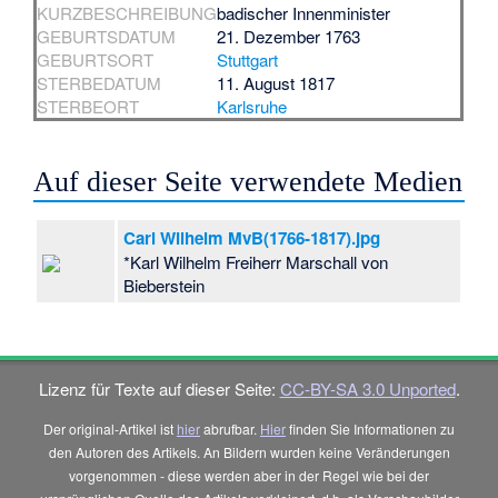
KURZBESCHREIBUNG
badischer Innenminister
GEBURTSDATUM
21. Dezember 1763
GEBURTSORT
Stuttgart
STERBEDATUM
11. August 1817
STERBEORT
Karlsruhe
Auf dieser Seite verwendete Medien
Carl Wilhelm MvB(1766-1817).jpg
*Karl Wilhelm Freiherr Marschall von
Bieberstein
Lizenz für Texte auf dieser Seite:
CC-BY-SA 3.0 Unported
.
Der original-Artikel ist
hier
abrufbar.
Hier
finden Sie Informationen zu
den Autoren des Artikels. An Bildern wurden keine Veränderungen
vorgenommen - diese werden aber in der Regel wie bei der