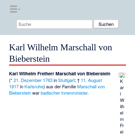
Karl Wilhelm Marschall von
Bieberstein
Karl Wilhelm Freiherr Marschall von Bieberstein
(*
21. Dezember
1763
in
Stuttgart
; †
11. August
K
1817
in
Karlsruhe
) aus der Familie
Marschall von
ar
Bieberstein
war
badischer
Innenminister
.
l
W
ilh
el
m
Fr
ei