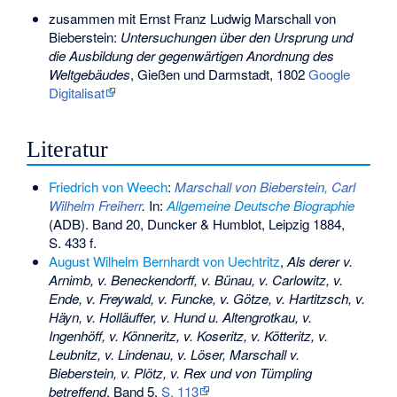
zusammen mit Ernst Franz Ludwig Marschall von
Bieberstein:
Untersuchungen über den Ursprung und
die Ausbildung der gegenwärtigen Anordnung des
Weltgebäudes
, Gießen und Darmstadt, 1802
Google
Digitalisat
Literatur
Friedrich von Weech
:
Marschall von Bieberstein, Carl
Wilhelm Freiherr
.
In:
Allgemeine Deutsche Biographie
(ADB). Band 20, Duncker & Humblot, Leipzig 1884,
S. 433 f.
August Wilhelm Bernhardt von Uechtritz
,
Als derer v.
Arnimb, v. Beneckendorff, v. Bünau, v. Carlowitz, v.
Ende, v. Freywald, v. Funcke, v. Götze, v. Hartitzsch, v.
Häyn, v. Holläuffer, v. Hund u. Altengrotkau, v.
Ingenhöff, v. Könneritz, v. Koseritz, v. Kötteritz, v.
Leubnitz, v. Lindenau, v. Löser, Marschall v.
Bieberstein, v. Plötz, v. Rex und von Tümpling
betreffend
, Band 5,
S. 113