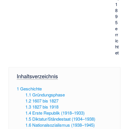
1
8
9
5
e
rr
ic
ht
et
Inhaltsverzeichnis
1
Geschichte
1.1
Gründungsphase
1.2
1607 bis 1827
1.3
1827 bis 1918
1.4
Erste Republik (1918–1933)
1.5
Diktatur/Ständestaat (1934–1938)
1.6
Nationalsozialismus (1938–1945)