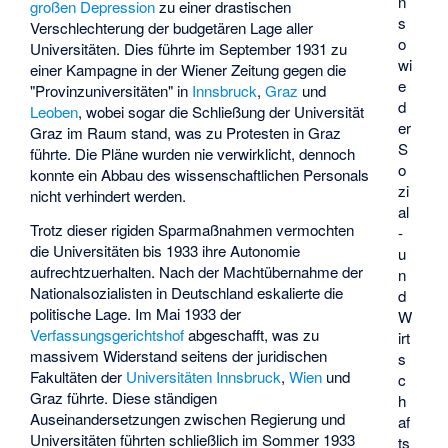
n
großen Depression
zu einer drastischen
s
Verschlechterung der budgetären Lage aller
o
Universitäten. Dies führte im September 1931 zu
wi
einer Kampagne in der Wiener Zeitung gegen die
e
"Provinzuniversitäten" in
Innsbruck
,
Graz
und
d
Leoben
, wobei sogar die Schließung der Universität
er
Graz im Raum stand, was zu Protesten in Graz
S
führte. Die Pläne wurden nie verwirklicht, dennoch
o
konnte ein Abbau des wissenschaftlichen Personals
zi
nicht verhindert werden.
al
Trotz dieser rigiden Sparmaßnahmen vermochten
-
die Universitäten bis 1933 ihre Autonomie
u
aufrechtzuerhalten. Nach der Machtübernahme der
n
Nationalsozialisten in Deutschland eskalierte die
d
politische Lage. Im Mai 1933 der
W
Verfassungsgerichtshof
abgeschafft, was zu
irt
massivem Widerstand seitens der juridischen
s
Fakultäten der
Universitäten Innsbruck
,
Wien
und
c
Graz führte. Diese ständigen
h
Auseinandersetzungen zwischen Regierung und
af
Universitäten führten schließlich im Sommer 1933
ts