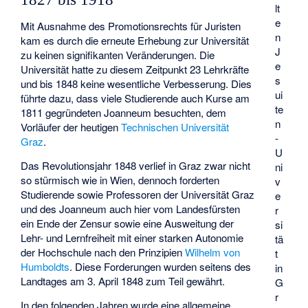
lt
e
Mit Ausnahme des Promotionsrechts für Juristen
n
kam es durch die erneute Erhebung zur Universität
J
zu keinen signifikanten Veränderungen. Die
e
Universität hatte zu diesem Zeitpunkt 23 Lehrkräfte
s
und bis 1848 keine wesentliche Verbesserung. Dies
ui
führte dazu, dass viele Studierende auch Kurse am
te
1811 gegründeten Joanneum besuchten, dem
n
Vorläufer der heutigen
Technischen Universität
-
Graz
.
U
Das Revolutionsjahr 1848 verlief in Graz zwar nicht
ni
so stürmisch wie in Wien, dennoch forderten
v
Studierende sowie Professoren der Universität Graz
e
und des Joanneum auch hier vom Landesfürsten
r
ein Ende der Zensur sowie eine Ausweitung der
si
Lehr- und Lernfreiheit mit einer starken Autonomie
tä
der Hochschule nach den Prinzipien
Wilhelm von
t
Humboldts
. Diese Forderungen wurden seitens des
in
Landtages am 3. April 1848 zum Teil gewährt.
G
r
In den folgenden Jahren wurde eine allgemeine