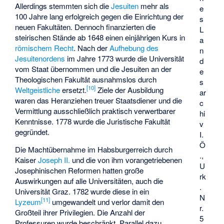
Allerdings stemmten sich die
Jesuiten
mehr als
e
100 Jahre lang erfolgreich gegen die Einrichtung der
s
neuen Fakultäten. Dennoch finanzierten die
L
steirischen Stände ab 1648 einen einjährigen Kurs in
a
römischem Recht
. Nach der
Aufhebung des
n
Jesuitenordens
im Jahre 1773 wurde die Universität
d
vom Staat übernommen und die Jesuiten an der
e
Theologischen Fakultät ausnahmslos durch
s
[
10
]
Weltgeistliche
ersetzt.
Ziele der Ausbildung
ar
waren das Heranziehen treuer Staatsdiener und die
c
Vermittlung ausschließlich praktisch verwertbarer
hi
Kenntnisse. 1778 wurde die Juristische Fakultät
v
gegründet.
I.
Ö
Die Machtübernahme im Habsburgerreich durch
.,
Kaiser
Joseph II.
und die von ihm vorangetriebenen
U
Josephinischen Reformen hatten große
rk
Auswirkungen auf alle Universitäten, auch die
.
Universität Graz. 1782 wurde diese in ein
N
[
11
]
Lyzeum
umgewandelt und verlor damit den
r.
Großteil ihrer Privilegien. Die Anzahl der
5
Professuren wurde beschränkt. Parallel dazu