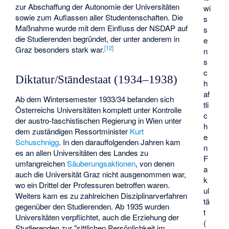
zur Abschaffung der Autonomie der Universitäten
wi
sowie zum Auflassen aller Studentenschaften. Die
s
Maßnahme wurde mit dem Einfluss der NSDAP auf
s
die Studierenden begründet, der unter anderem in
e
[
12
]
Graz besonders stark war.
n
s
c
Diktatur/Ständestaat (1934–1938)
h
af
Ab dem Wintersemester 1933/34 befanden sich
tli
Österreichs Universitäten komplett unter Kontrolle
c
der austro-faschistischen Regierung in Wien unter
h
dem zuständigen Ressortminister
Kurt
e
Schuschnigg
. In den darauffolgenden Jahren kam
n
es an allen Universitäten des Landes zu
F
umfangreichen
Säuberungsaktionen
, von denen
a
auch die Universität Graz nicht ausgenommen war,
k
wo ein Drittel der Professuren betroffen waren.
ul
Weiters kam es zu zahlreichen Disziplinarverfahren
tä
gegenüber den Studierenden. Ab 1935 wurden
t
Universitäten verpflichtet, auch die Erziehung der
(
Studierenden zur "sittlichen Persönlichkeit im