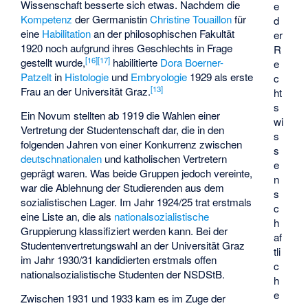
Wissenschaft besserte sich etwas. Nachdem die
e
Kompetenz
der Germanistin
Christine Touaillon
für
d
eine
Habilitation
an der philosophischen Fakultät
er
1920 noch aufgrund ihres Geschlechts in Frage
R
[
16
]
[
17
]
gestellt wurde,
habilitierte
Dora Boerner-
e
Patzelt
in
Histologie
und
Embryologie
1929 als erste
c
[
13
]
Frau an der Universität Graz.
ht
s
Ein Novum stellten ab 1919 die Wahlen einer
wi
Vertretung der Studentenschaft dar, die in den
s
folgenden Jahren von einer Konkurrenz zwischen
s
deutschnationalen
und katholischen Vertretern
e
geprägt waren. Was beide Gruppen jedoch vereinte,
n
war die Ablehnung der Studierenden aus dem
s
sozialistischen Lager. Im Jahr 1924/25 trat erstmals
c
eine Liste an, die als
nationalsozialistische
h
Gruppierung klassifiziert werden kann. Bei der
af
Studentenvertretungswahl an der Universität Graz
tli
im Jahr 1930/31 kandidierten erstmals offen
c
nationalsozialistische Studenten der NSDStB.
h
e
Zwischen 1931 und 1933 kam es im Zuge der