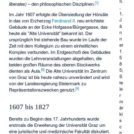
II.
[
7
]
liberales)
– den philosophischen Disziplinen.
,
1.
Im Jahr 1607 erfolgte die Übersiedlung der Hörsäle
J
in das von Erzherzog
Ferdinand II.
neu errichtete
ä
Gebäude an der Ecke Hofgasse/Bürgergasse, das
n
heute als "Alte Universität" bekannt ist. Der
n
ursprünglich frei stehende Bau wurde im Laufe der
er
Zeit mit dem Kollegium zu einem einheitlichen
1
Komplex verbunden. Im Erdgeschoß des Gebäudes
5
wurden die Lehrveranstaltungen abgehalten, die
8
beiden großen Räume des oberen Stockwerks
5;
[
8
]
dienten als Aula.
Die Alte Universität im Zentrum
S
von Graz ist bis heute nahezu unverändert und wird
te
von der Landesregierung Steiermark zu
ie
[
9
]
Repräsentationszwecken genutzt.
r
m
1607 bis 1827
är
ki
Bereits zu Beginn des 17. Jahrhunderts wurde
s
erstmals die Erweiterung der Universität Graz um
c
eine juristische und medizinische Fakultät diskutiert.
h