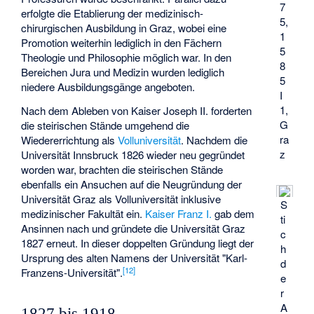
7
erfolgte die Etablierung der medizinisch-
5,
chirurgischen Ausbildung in Graz, wobei eine
1
Promotion weiterhin lediglich in den Fächern
5
Theologie und Philosophie möglich war. In den
8
Bereichen Jura und Medizin wurden lediglich
5
niedere Ausbildungsgänge angeboten.
I
1,
Nach dem Ableben von Kaiser Joseph II. forderten
G
die steirischen Stände umgehend die
ra
Wiedererrichtung als
Volluniversität
. Nachdem die
z
Universität Innsbruck 1826 wieder neu gegründet
worden war, brachten die steirischen Stände
ebenfalls ein Ansuchen auf die Neugründung der
Universität Graz als Volluniversität inklusive
S
medizinischer Fakultät ein.
Kaiser Franz I.
gab dem
ti
Ansinnen nach und gründete die Universität Graz
c
1827 erneut. In dieser doppelten Gründung liegt der
h
Ursprung des alten Namens der Universität "Karl-
d
[
12
]
Franzens-Universität".
e
r
A
1827 bis 1918