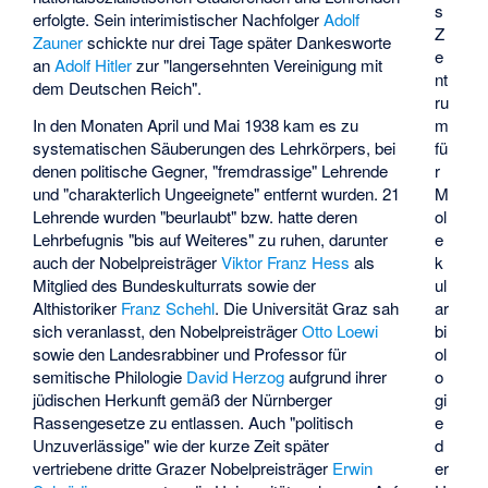
s
erfolgte. Sein interimistischer Nachfolger
Adolf
Z
Zauner
schickte nur drei Tage später Dankesworte
e
an
Adolf Hitler
zur "langersehnten Vereinigung mit
nt
dem Deutschen Reich".
ru
m
In den Monaten April und Mai 1938 kam es zu
fü
systematischen Säuberungen des Lehrkörpers, bei
r
denen politische Gegner, "fremdrassige" Lehrende
M
und "charakterlich Ungeeignete" entfernt wurden. 21
ol
Lehrende wurden "beurlaubt" bzw. hatte deren
e
Lehrbefugnis "bis auf Weiteres" zu ruhen, darunter
k
auch der Nobelpreisträger
Viktor Franz Hess
als
ul
Mitglied des Bundeskulturrats sowie der
ar
Althistoriker
Franz Schehl
. Die Universität Graz sah
bi
sich veranlasst, den Nobelpreisträger
Otto Loewi
ol
sowie den Landesrabbiner und Professor für
o
semitische Philologie
David Herzog
aufgrund ihrer
gi
jüdischen Herkunft gemäß der Nürnberger
e
Rassengesetze zu entlassen. Auch "politisch
d
Unzuverlässige" wie der kurze Zeit später
er
vertriebene dritte Grazer Nobelpreisträger
Erwin