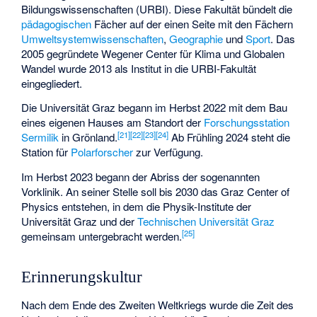
Bildungswissenschaften (URBI). Diese Fakultät bündelt die
pädagogischen
Fächer auf der einen Seite mit den Fächern
Umweltsystemwissenschaften
,
Geographie
und
Sport
. Das
2005 gegründete
Wegener Center für Klima und Globalen
Wandel
wurde 2013 als Institut in die URBI-Fakultät
eingegliedert.
Die Universität Graz begann im Herbst 2022 mit dem Bau
eines eigenen Hauses am Standort der
Forschungsstation
[
21
]
[
22
]
[
23
]
[
24
]
Sermilik
in Grönland.
Ab Frühling 2024 steht die
Station für
Polarforscher
zur Verfügung.
Im Herbst 2023 begann der Abriss der sogenannten
Vorklinik. An seiner Stelle soll bis 2030 das Graz Center of
Physics entstehen, in dem die Physik-Institute der
Universität Graz und der
Technischen Universität Graz
[
25
]
gemeinsam untergebracht werden.
Erinnerungskultur
Nach dem Ende des Zweiten Weltkriegs wurde die Zeit des