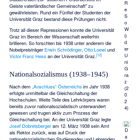
R
Geiste vaterländischer Gemeinschaft" zu
e
gewährleisten. Rund ein Fünftel der Studenten der
S
Universität Graz bestand diese Prüfungen nicht.
o
W
Trotz all dieser Repressionen konnte die Universität
i)
Graz im Bereich der Wissenschaft weiterhin
d
brillieren. So forschten bis 1938 unter anderem die
er
Nobelpreisträger
Erwin Schrödinger
,
Otto Loewi
und
U
[
12
]
Victor Franz Hess
an der Universität Graz.
ni
G
Nationalsozialismus (1938–1945)
ra
z
Nach dem
„Anschluss“ Österreichs
im Jahr 1938
(2
erfolgte unmittelbar die Gleichschaltung der
0
Hochschulen. Weite Teile des Lehrkörpers waren
2
bereits zuvor nationalsozialistisch unterwandert
4)
gewesen und trugen aktiv zum Prozess der
Gleichschaltung bei. An der Universität Graz legte
Josef Dobretsberger
am 12. März 1938 sein Amt
D
als Rektor zurück, was auf Druck der
a
nationalsozialistischen Studierenden und Lehrenden