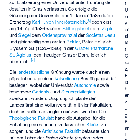
zur Etablierung einer Universität unter Führung der
f
Jesuiten in Graz verfassten. So erfolgte die
U
Gründung der Universität am 1. Jänner 1585 durch
ni
[
6
]
Erzherzog
Karl II. von Innerösterreich
,
doch erst
v
am 14. April 1586 wurden
Stiftungsbrief
samt
Zepter
er
und
Siegel
dem
Ordensprovinzial
der
Societas Jesu
si
und gleichzeitig dem ersten
Rektor
, Pater
Heinrich
tä
Blyssem
SJ (1526–1586) in der
Grazer Pfarrkirche
t
St. Ägidius
, dem heutigen Grazer Dom, feierlich
G
[
7
]
überreicht.
ra
z,
Die
landesfürstliche
Gründung wurde durch einen
E
päpstlichen und einen
kaiserlichen
Bestätigungsbrief
rz
besiegelt, wobei der Universität
Autonomie
sowie
h
besondere
Gerichts
- und
Steuerprivilegien
er
zuerkannt wurden. Ursprünglich plante der
z
Landesfürst eine Volluniversität mit vier Fakultäten,
o
doch es sollten anfänglich nur zwei werden. Die
g
Theologische Fakultät
hatte die Aufgabe, für die
K
Schaffung eines neuen, verlässlichen
Klerus
zu
ar
sorgen, und die
Artistische Fakultät
befasste sich
l
mit der Lehre der
Freien Künste (septem artes