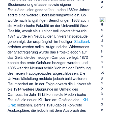
a
Studienordnung erlassen sowie eigene
z
Fakultätsstudien geschaffen. In den 1860er-Jahren
setzte eine weitere Liberalisierungswelle ein. So
wurde nach langjährigen Bemühungen 1863 auch
B
die Medizinische Fakultät an der Universität Graz
a
Realität, womit sie zu einer Volluniversität wurde.
u
1871 wurde ein Neubau der Universitätsgebäude
d
genehmigt, der ursprünglich im heutigen
Stadtpark
e
errichtet werden sollte. Aufgrund des Widerstands
s
der Stadtregierung wurde das Projekt jedoch auf
H
das Gelände des heutigen Campus verlegt. 1872
a
konnte das erste Gebäude bezogen werden, und
u
1895 war der Neubau schließlich mit der Eröffnung
pt
des neuen Hauptgebäudes abgeschlossen. Die
g
Universitätsleitung meldete jedoch bald weiteren
e
Raumbedarf an. In der Folge erwarb die Universität
b
bis 1914 weitere Baugründe im Umfeld des
ä
Campus. Im Jahr 1912 konnte die Medizinische
u
Fakultät die neuen Kliniken am Gelände des
LKH
d
Graz
beziehen. Bereits 1913 gab es konkrete
e
Ausbaupläne, die jedoch mit dem Ausbruch des