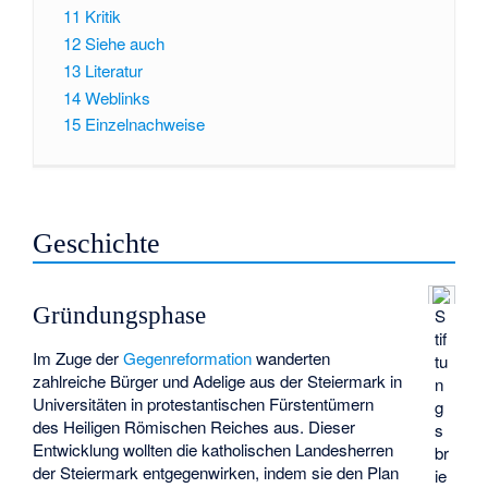
11
Kritik
12
Siehe auch
13
Literatur
14
Weblinks
15
Einzelnachweise
Geschichte
Gründungsphase
S
tif
Im Zuge der
Gegenreformation
wanderten
tu
zahlreiche Bürger und Adelige aus der Steiermark in
n
Universitäten in protestantischen Fürstentümern
g
des Heiligen Römischen Reiches aus. Dieser
s
Entwicklung wollten die katholischen Landesherren
br
der Steiermark entgegenwirken, indem sie den Plan
ie