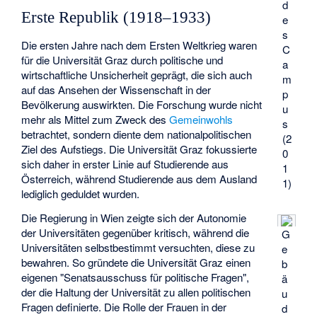
d
Erste Republik (1918–1933)
e
s
Die ersten Jahre nach dem Ersten Weltkrieg waren
C
für die Universität Graz durch politische und
a
wirtschaftliche Unsicherheit geprägt, die sich auch
m
auf das Ansehen der Wissenschaft in der
p
Bevölkerung auswirkten. Die Forschung wurde nicht
u
mehr als Mittel zum Zweck des
Gemeinwohls
s
betrachtet, sondern diente dem nationalpolitischen
(2
Ziel des Aufstiegs. Die Universität Graz fokussierte
0
sich daher in erster Linie auf Studierende aus
1
Österreich, während Studierende aus dem Ausland
1)
lediglich geduldet wurden.
Die Regierung in Wien zeigte sich der Autonomie
der Universitäten gegenüber kritisch, während die
G
Universitäten selbstbestimmt versuchten, diese zu
e
bewahren. So gründete die Universität Graz einen
b
eigenen "Senatsausschuss für politische Fragen",
ä
der die Haltung der Universität zu allen politischen
u
Fragen definierte. Die Rolle der Frauen in der
d