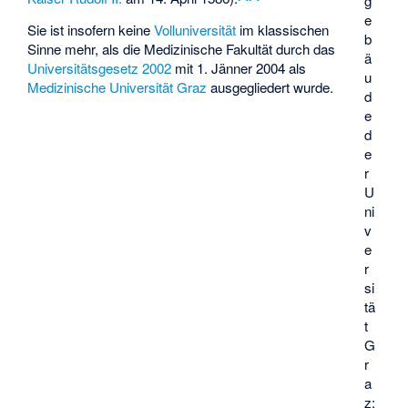
g
e
Sie ist insofern keine
Volluniversität
im klassischen
b
Sinne mehr, als die Medizinische Fakultät durch das
ä
Universitätsgesetz 2002
mit 1. Jänner 2004 als
u
Medizinische Universität Graz
ausgegliedert wurde.
d
e
d
e
r
U
ni
v
e
r
si
tä
t
G
r
a
z;