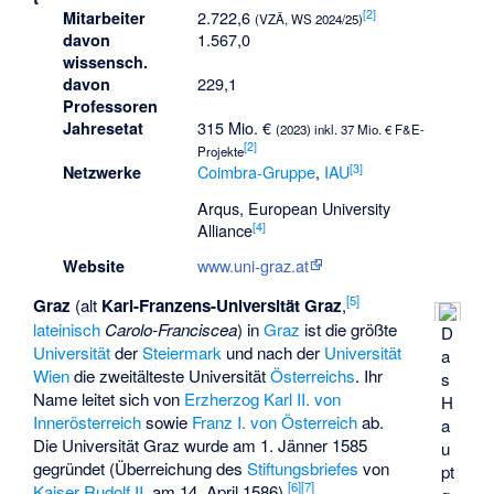
[
2
]
2.722,6
Mitarbeiter
(VZÄ, WS 2024/25)
1.567,0
davon
wissensch.
229,1
davon
Professoren
315 Mio. €
Jahresetat
(2023) inkl. 37 Mio. € F&E-
[
2
]
Projekte
[
3
]
Coimbra-Gruppe
,
IAU
Netzwerke
Arqus
,
European University
[
4
]
Alliance
www.uni-graz.at
Website
[
5
]
Graz
(alt
Karl-Franzens-Universität Graz
,
lateinisch
Carolo-Franciscea
) in
Graz
ist die größte
D
Universität
der
Steiermark
und nach der
Universität
a
Wien
die zweitälteste Universität
Österreichs
. Ihr
s
Name leitet sich von
Erzherzog Karl II. von
H
Innerösterreich
sowie
Franz I. von Österreich
ab.
a
Die Universität Graz wurde am 1. Jänner 1585
u
gegründet (Überreichung des
Stiftungsbriefes
von
pt
[
6
]
[
7
]
Kaiser Rudolf II.
am 14. April 1586).