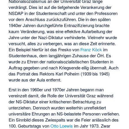
Nationalsozialismus an der Universität Graz lange
verdrängt. Dies ist auf die tiefgehende Verankerung der
NSDAP in der Studentenschaft und unter den Professoren
vor dem Anschluss zurückzuführen. Die in den späten
1940er Jahren durchgeführte Entnazifizierung brachte
kaum Veränderung, was eine effektive Aufarbeitung der
Jahre unter der Nazi-Diktatur verhinderte. Vielmehr wurde
versucht, alles zu verbergen, was an diese Zeit erinnerte.
Ein Beispiel hierfür ist das Fresko von
Franz Köck
im
Studentenhaus, dem langjährigen Zuhause der ÖH. Es
wurde zu Ehren der nationalsozialistischen Studenten in
Auftrag gegeben und nach Kriegsende eilig übermalt. Auch
das Portrait des Rektors Karl Polheim (1939 bis 1945)
wurde aus der Aula entfernt.
Erst in den 1960er und 1970er Jahren begann man
vereinzelt damit, die Rolle der Universität Graz während
der NS-Diktatur einer kritischeren Betrachtung zu
unterziehen. Dennoch wurden weiterhin unreflektiert
universitäre Ehrungen an NS-belastete Personen verliehen.
Ein Sinnbild dieses Zwiespalts war die Feier anlässlich des
100. Geburtstags von
Otto Loewis
im Jahr 1973. Zwar