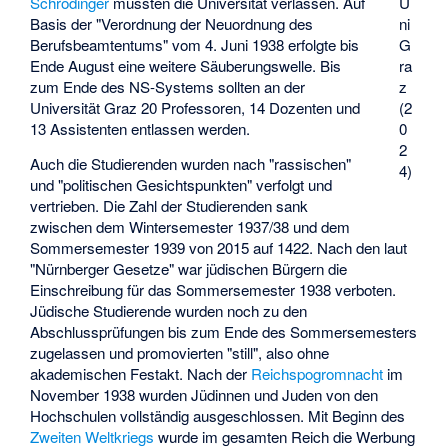
U
Schrödinger
mussten die Universität verlassen. Auf
ni
Basis der "Verordnung der Neuordnung des
G
Berufsbeamtentums" vom 4. Juni 1938 erfolgte bis
ra
Ende August eine weitere Säuberungswelle. Bis
z
zum Ende des NS-Systems sollten an der
(2
Universität Graz 20 Professoren, 14 Dozenten und
0
13 Assistenten entlassen werden.
2
Auch die Studierenden wurden nach "rassischen"
4)
und "politischen Gesichtspunkten" verfolgt und
vertrieben. Die Zahl der Studierenden sank
zwischen dem Wintersemester 1937/38 und dem
Sommersemester 1939 von 2015 auf 1422. Nach den laut
"Nürnberger Gesetze" war jüdischen Bürgern die
Einschreibung für das Sommersemester 1938 verboten.
Jüdische Studierende wurden noch zu den
Abschlussprüfungen bis zum Ende des Sommersemesters
zugelassen und promovierten "still", also ohne
akademischen Festakt. Nach der
Reichspogromnacht
im
November 1938 wurden Jüdinnen und Juden von den
Hochschulen vollständig ausgeschlossen. Mit Beginn des
Zweiten Weltkriegs
wurde im gesamten Reich die Werbung