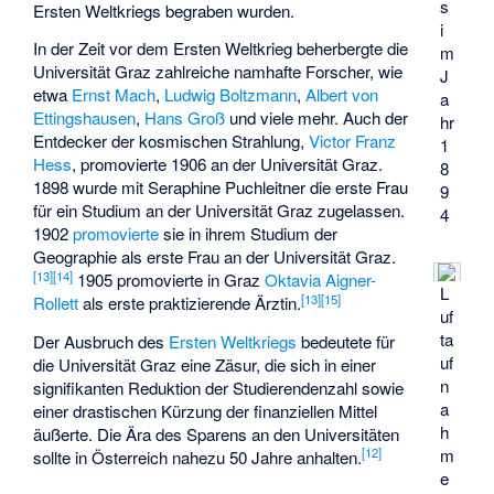
s
Ersten Weltkriegs begraben wurden.
i
In der Zeit vor dem Ersten Weltkrieg beherbergte die
m
Universität Graz zahlreiche namhafte Forscher, wie
J
etwa
Ernst Mach
,
Ludwig Boltzmann
,
Albert von
a
Ettingshausen
,
Hans Groß
und viele mehr. Auch der
hr
Entdecker der kosmischen Strahlung,
Victor Franz
1
Hess
, promovierte 1906 an der Universität Graz.
8
1898 wurde mit Seraphine Puchleitner die erste Frau
9
für ein Studium an der Universität Graz zugelassen.
4
1902
promovierte
sie in ihrem Studium der
Geographie als erste Frau an der Universität Graz.
[
13
]
[
14
]
1905 promovierte in Graz
Oktavia Aigner-
L
[
13
]
[
15
]
Rollett
als erste praktizierende Ärztin.
uf
ta
Der Ausbruch des
Ersten Weltkriegs
bedeutete für
uf
die Universität Graz eine Zäsur, die sich in einer
n
signifikanten Reduktion der Studierendenzahl sowie
a
einer drastischen Kürzung der finanziellen Mittel
h
äußerte. Die Ära des Sparens an den Universitäten
[
12
]
m
sollte in Österreich nahezu 50 Jahre anhalten.
e