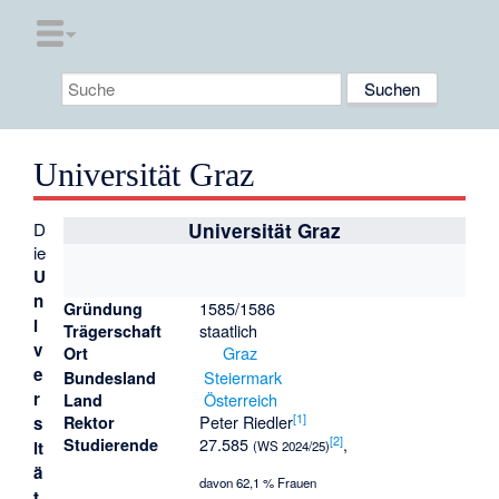
Universität Graz
D
Universität Graz
ie
U
n
1585/1586
Gründung
i
staatlich
Trägerschaft
v
Graz
Ort
e
Steiermark
Bundesland
r
Österreich
Land
[
1
]
Peter Riedler
s
Rektor
[
2
]
27.585
,
Studierende
it
(WS 2024/25)
ä
davon 62,1 % Frauen
t